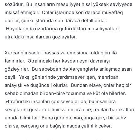
sözüdür. Bu insanların məsuliyyət hissi yüksək səviyyədə
inkişaf etmişdir. Onlar işlərində son dərəcə müvəffəq
olurlar, çünki işlərində son dərəcə detallıdırlar.
Həyatlarında üzərlərinə götürdükləri məsuliyyətləri
ətrafdakı insanlardan gözləyirlər.
Xərçəng insanlar həssas və emosional olduqları ilə
tanınırlar. Ətrafındakı hər kəsdən eyni davranışı
gözləyirlər. Bu səbəbdən də Xərçənglərlə anlaşmaq asan
deyil. Yaxşı günlərində yardımsevər, şən, mehriban,
anlayışlı və düşüncəli olurlar. Bundan əlavə, onlar heç bir
səbəb olmadan birdən-birə toxunma və küt ola bilərlər.
Ətrafındakı insanları çox sevsələr də, bu insanlara
sevgilərini göstərə bilmir və onlara qarşı edilən hərəkətləri
unuda bilmirlər. Buna görə də, xərçəngə qarşı bir səhv
olarsa, xərçəng onu bağışlamaqda çətinlik çəkər.