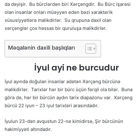
da dəyişir. Bu bürclərdən biri Xərçəngdir. Bu Bürc işarəsi
olan insanlar onları müəyyən edən bəzi xarakterik
xüsusiyyətlərə malikdirlər. Su qrupuna daxil olan
xərçənglər çox həssas bir quruluşa malikdirlər.
Məqalənin daxili başlıqları
İyul ayi ne burcudur
İyul ayında doğulan insanlar adətən Xərçəng bürcünə
malikdirlər. Tarixlər hər bir bürc üçün fərqli ola bilər. Buna
görə də, hər bir bürcün aydın tarix diapazonu var. Xərçəng
bürcü 22 iyun – 23 iyul tarixləri arasındadır.
İyulun 23-dən avqustun 22-nə kimidirsə, Şir bürcünün
hakimiyyəti altındadır.