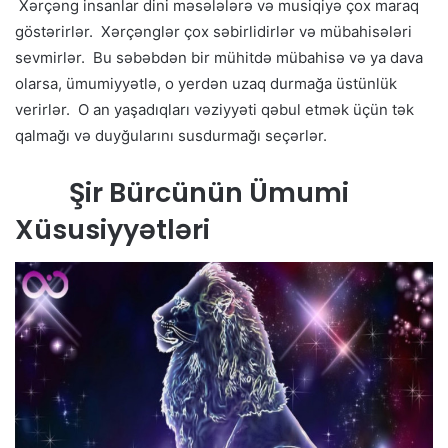
Xərçəng insanlar dini məsələlərə və musiqiyə çox maraq
göstərirlər. Xərçənglər çox səbirlidirlər və mübahisələri
sevmirlər. Bu səbəbdən bir mühitdə mübahisə və ya dava
olarsa, ümumiyyətlə, o yerdən uzaq durmağa üstünlük
verirlər. O an yaşadıqları vəziyyəti qəbul etmək üçün tək
qalmağı və duyğularını susdurmağı seçərlər.
Şir Bürcünün Ümumi
Xüsusiyyətləri