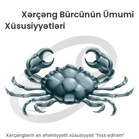
Xərçəng Bürcünün Ümumi
Xüsusiyyətləri
Xərçənglərin ən əhəmiyyətli xüsusiyyəti “hiss edirəm”