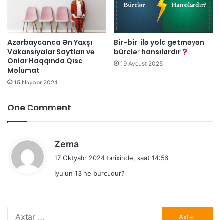
Azərbaycanda Ən Yaxşı
Bir-biri ilə yola getməyən
Vakansiyalar Saytları və
bürclər hansılardır
Onlar Haqqında Qısa
19 Avqust 2025
Məlumat
15 Noyabr 2024
One Comment
d
Zema
e
17 Oktyabr 2024 tarixində, saat 14:56
d
İyulun 13 ne burcudur?
i
k
i
:
Axtarış: