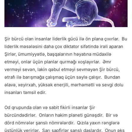
Şir bürcü olan insanlar liderlik gücü ilə ön plana çıxırlar. Bu
liderlik məsələsini daha çox diktator sifətində irəli aparan
Şirlər, ümumiyyətlə, başqalarının həyatına müdaxilə
etməyi, onlar üçün planlar qurmağı xoşlayırlar. Əmr
verməyi sevən, lakin qəbul etməyi sevməyən Şir bürcü,
ətrafı ilə barışmağa çalışmaq üçün səylə çalışır. Bundan
əlavə, xeyirxah, yüksək enerjili, mərhəmətli və sevgi dolu
insanları təmsil edir.
Od qrupunda olan və sabit fikirli insanlar Şir
bürcündədirlər. Onların hakim planeti günəşdir. Bir və
dörd nömrələr şanslı nömrələrdir. Qızıla yaxın rənglərə
üstünlük verirlər. Sarı sapfirlər şanslı daşlardır. Onun əks