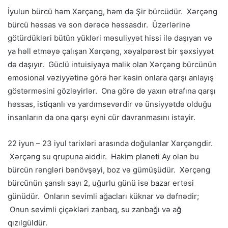
İyulun bürcü həm Xərçəng, həm də Şir bürcüdür. Xərçəng
bürcü həssas və son dərəcə həssasdır. Üzərlərinə
götürdükləri bütün yükləri məsuliyyət hissi ilə daşıyan və
ya həll etməyə çalışan Xərçəng, xəyalpərəst bir şəxsiyyət
də daşıyır. Güclü intuisiyaya malik olan Xərçəng bürcünün
emosional vəziyyətinə görə hər kəsin onlara qarşı anlayış
göstərməsini gözləyirlər. Ona görə də yaxın ətrafına qarşı
həssas, istiqanlı və yardımsevərdir və ünsiyyətdə olduğu
insanların da ona qarşı eyni cür davranmasını istəyir.
22 iyun – 23 iyul tarixləri arasında doğulanlar Xərçəngdir.
Xərçəng su qrupuna aiddir. Hakim planeti Ay olan bu
bürcün rəngləri bənövşəyi, boz və gümüşüdür. Xərçəng
bürcünün şanslı sayı 2, uğurlu günü isə bazar ertəsi
günüdür. Onların sevimli ağacları küknar və dəfnədir;
Onun sevimli çiçəkləri zanbaq, su zanbağı və ağ
qızılgüldür.