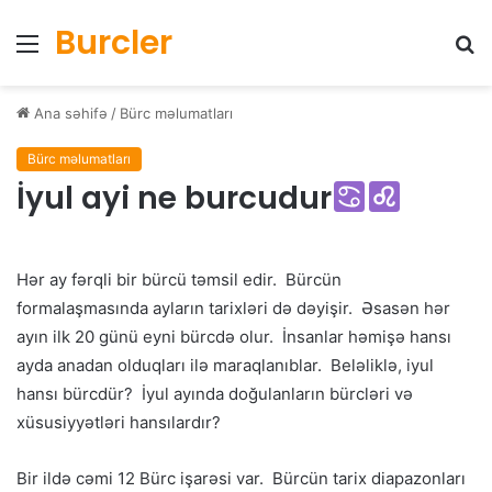
Burcler
Menyu
Ax
Ana səhifə
/
Bürc məlumatları
Bürc məlumatları
İyul ayi ne burcudur
Hər ay fərqli bir bürcü təmsil edir. Bürcün
formalaşmasında ayların tarixləri də dəyişir. Əsasən hər
ayın ilk 20 günü eyni bürcdə olur. İnsanlar həmişə hansı
ayda anadan olduqları ilə maraqlanıblar. Beləliklə, iyul
hansı bürcdür? İyul ayında doğulanların bürcləri və
xüsusiyyətləri hansılardır?
Bir ildə cəmi 12 Bürc işarəsi var. Bürcün tarix diapazonları