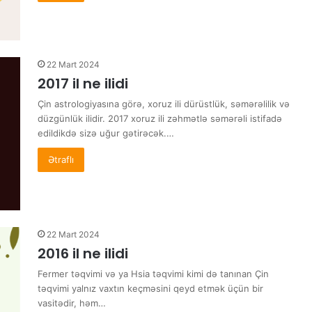
22 Mart 2024
2017 il ne ilidi
Çin astrologiyasına görə, xoruz ili dürüstlük, səmərəlilik və
düzgünlük ilidir. 2017 xoruz ili zəhmətlə səmərəli istifadə
edildikdə sizə uğur gətirəcək.…
Ətraflı
22 Mart 2024
2016 il ne ilidi
Fermer təqvimi və ya Hsia təqvimi kimi də tanınan Çin
təqvimi yalnız vaxtın keçməsini qeyd etmək üçün bir
vasitədir, həm…