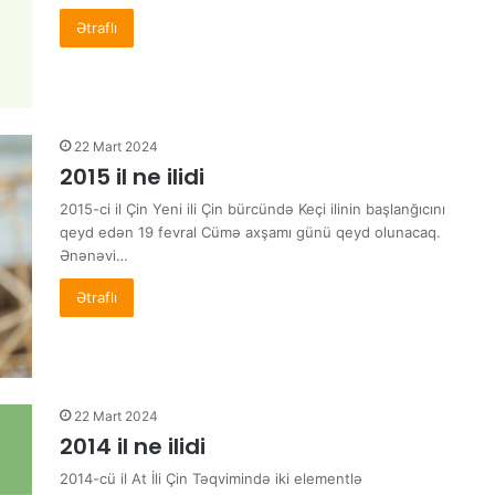
Ətraflı
22 Mart 2024
2015 il ne ilidi
2015-ci il Çin Yeni ili Çin bürcündə Keçi ilinin başlanğıcını
qeyd edən 19 fevral Cümə axşamı günü qeyd olunacaq.
Ənənəvi…
Ətraflı
22 Mart 2024
2014 il ne ilidi
2014-cü il At İli Çin Təqvimində iki elementlə