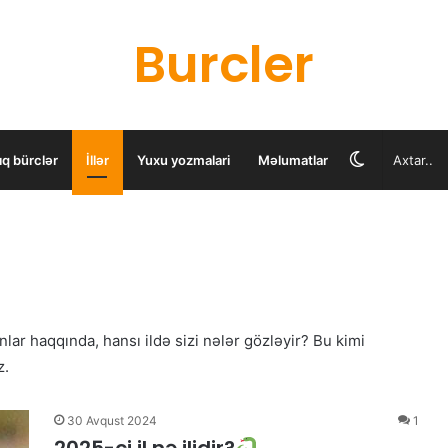
Burcler
Switch
ıq bürclər
İllər
Yuxu yozmalari
Məlumatlar
skin
nlar haqqında, hansı ildə sizi nələr gözləyir? Bu kimi
z.
30 Avqust 2024
1