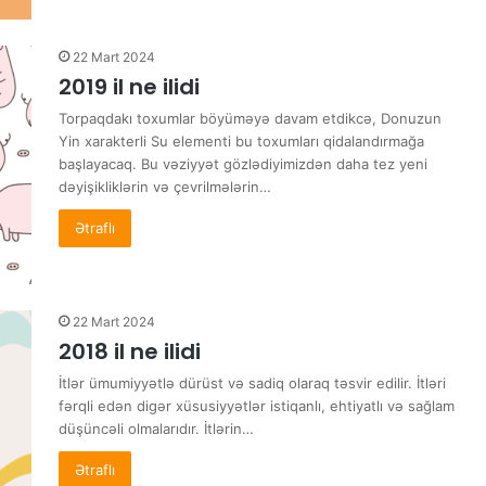
22 Mart 2024
2019 il ne ilidi
Torpaqdakı toxumlar böyüməyə davam etdikcə, Donuzun
Yin xarakterli Su elementi bu toxumları qidalandırmağa
başlayacaq. Bu vəziyyət gözlədiyimizdən daha tez yeni
dəyişikliklərin və çevrilmələrin…
Ətraflı
22 Mart 2024
2018 il ne ilidi
İtlər ümumiyyətlə dürüst və sadiq olaraq təsvir edilir. İtləri
fərqli edən digər xüsusiyyətlər istiqanlı, ehtiyatlı və sağlam
düşüncəli olmalarıdır. İtlərin…
Ətraflı