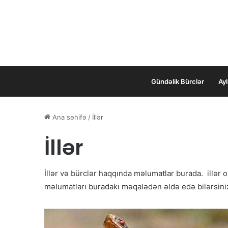
Gündəlik Bürclər
Ayl
Ana səhifə
/
İllər
İllər
İllər və bürclər haqqında məlumatlar burada. illər o
məlumatları buradakı məqalədən əldə edə bilərsini