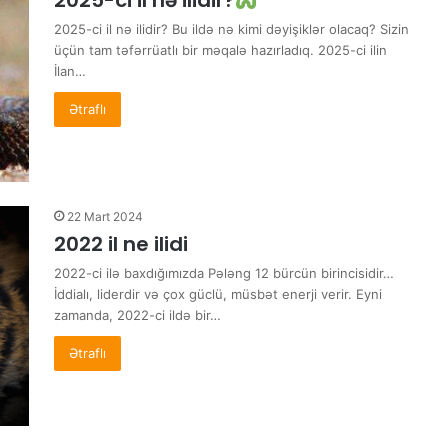
2025-ci il nə ilidir?
2025-ci il nə ilidir? Bu ildə nə kimi dəyişiklər olacaq? Sizin
üçün tam təfərrüatlı bir məqalə hazırladıq. 2025-ci ilin
İlan…
Ətraflı
22 Mart 2024
2022 il ne ilidi
2022-ci ilə baxdığımızda Pələng 12 bürcün birincisidir…
İddialı, liderdir və çox güclü, müsbət enerji verir. Eyni
zamanda, 2022-ci ildə bir…
Ətraflı