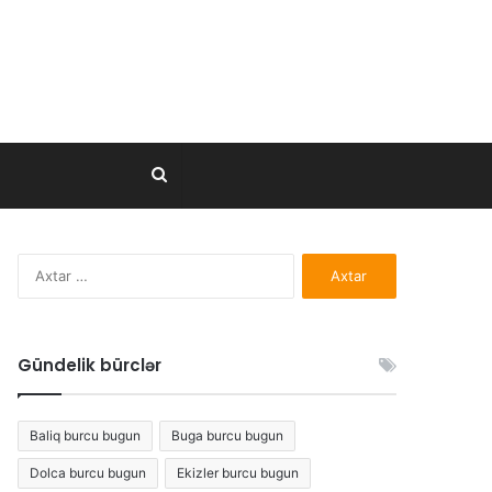
Axtar..
Axtarış:
Gündelik bürclər
Baliq burcu bugun
Buga burcu bugun
Dolca burcu bugun
Ekizler burcu bugun