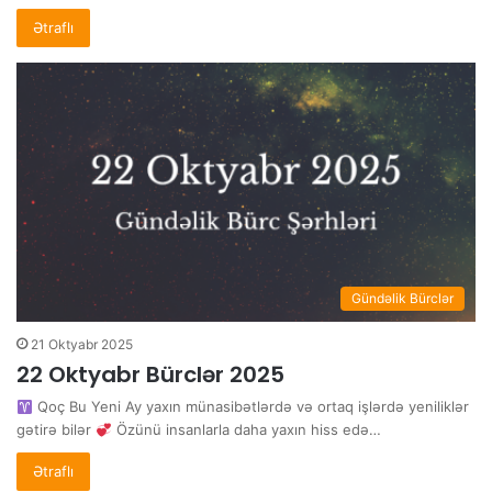
Ətraflı
Gündəlik Bürclər
21 Oktyabr 2025
22 Oktyabr Bürclər 2025
Qoç Bu Yeni Ay yaxın münasibətlərdə və ortaq işlərdə yeniliklər
gətirə bilər
Özünü insanlarla daha yaxın hiss edə…
Ətraflı