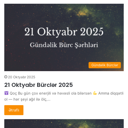
Gündəlik Bürclər
20 Oktyabr 2025
21 Oktyabr Bürclər 2025
Qoç Bu gün çox enerjili və həvəsli ola bilərsən
Amma diqqətli
ol — hər şeyi ağıl ilə ölç,…
Ətraflı