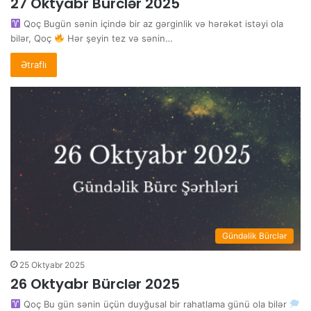
27 Oktyabr Bürclər 2025
Qoç Bugün sənin içində bir az gərginlik və hərəkət istəyi ola
bilər, Qoç
Hər şeyin tez və sənin…
Ətraflı
Gündəlik Bürclər
25 Oktyabr 2025
26 Oktyabr Bürclər 2025
Qoç Bu gün sənin üçün duyğusal bir rahatlama günü ola bilər