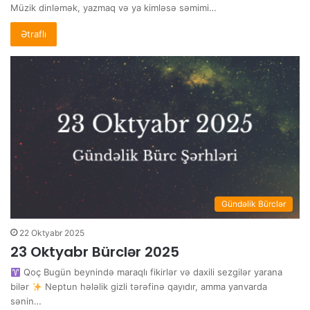
Müzik dinləmək, yazmaq və ya kimləsə səmimi…
Ətraflı
Gündəlik Bürclər
22 Oktyabr 2025
23 Oktyabr Bürclər 2025
Qoç Bugün beynində maraqlı fikirlər və daxili sezgilər yarana
bilər
Neptun hələlik gizli tərəfinə qayıdır, amma yanvarda
sənin…