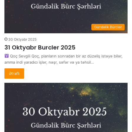
Gündəlik Bürclər
30 Oktyabr 2025
31 Oktyabr Burcler 2025
Qoç Sevgili Qoç, planların sonradan bir az düzəliş istəyə bilər,
amma indi yaradıcı işlər, nəşr, səfər və ya təhsil…
Ətraflı