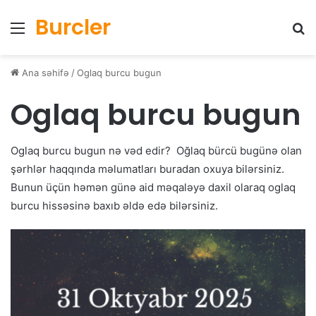
Burcler
Menyu
Ax
Ana səhifə
/
Oglaq burcu bugun
Oglaq burcu bugun
Oglaq burcu bugun nə vəd edir? Oğlaq bürcü bugünə olan
şərhlər haqqında məlumatları buradan oxuya bilərsiniz.
Bunun üçün həmən günə aid məqaləyə daxil olaraq oglaq
burcu hissəsinə baxıb əldə edə bilərsiniz.