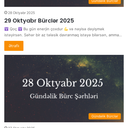
Gündəlik Bürclər
28 Oktyabr 2025
29 Oktyabr Bürclər 2025
Qoç
Bu gün enerjin çoxdur
və nəyisə dəyişmək
istəyirsən. Səhər bir az tələsik davranmaq istəyə bilərsən, amma…
Ətraflı
Gündəlik Bürclər