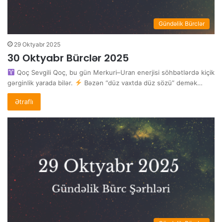
Gündəlik Bürclər
29 Oktyabr 2025
30 Oktyabr Bürclər 2025
Qoç Sevgili Qoç, bu gün Merkuri–Uran enerjisi söhbətlərdə kiçik
gərginlik yarada bilər.
Bəzən “düz vaxtda düz sözü” demək…
Ətraflı