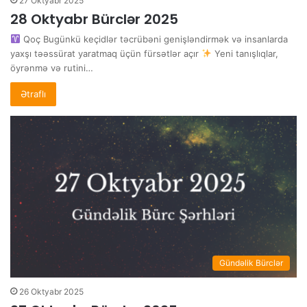
27 Oktyabr 2025
28 Oktyabr Bürclər 2025
Qoç Bugünkü keçidlər təcrübəni genişləndirmək və insanlarda
yaxşı təəssürat yaratmaq üçün fürsətlər açır
Yeni tanışlıqlar,
öyrənmə və rutini…
Ətraflı
Gündəlik Bürclər
26 Oktyabr 2025