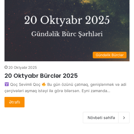
Gündəlik Bürclər
20 Oktyabr 2025
20 Oktyabr Bürclər 2025
Qoç Sevimli Qoç
Bu gün özünü çatmaq, genişlənmək və adi
çərçivələri aşmaq istəyi ilə görə bilərsən. Eyni zamanda…
Ətraflı
Növbəti səhifə