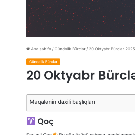
Ana səhifə
/
Gündəlik Bürclər
/
20 Oktyabr Bürclər 2025
Gündəlik Bürclər
20 Oktyabr Bürcl
Məqalənin daxili başlıqları
Qoç
Sevimli Qoç
Bu gün özünü çatmaq, genişlənmək və