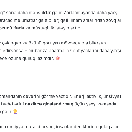
q” sənə daha məhsuldar gəlir. Zorlanmayanda daha yaxşı
paracaq məlumatlar gələ bilər; qəfil ilham anlarından zövq al
özünü ifadə
və müstəqillik istəyin artıb.
az çəkingən və özünü qoruyan mövqedə ola bilərsən.
ss edirsənsə – mübarizə aparma, öz ehtiyaclarını daha yaxşı
əcə özünə qulluq lazımdır.
mandanın dəyərini görmə vaxtıdır. Enerji aktivlik, ünsiyyət
, hədəflərini
nazikcə qidalandırmaq
üçün yaxşı zamandır.
ə gəlir
a ünsiyyət qura bilərsən; insanlar dediklərinə qulaq asır.