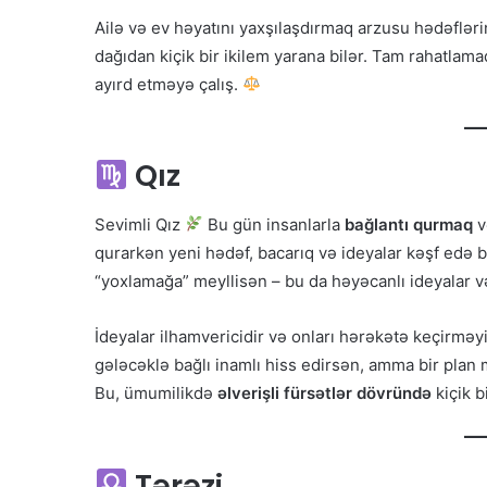
Ailə və ev həyatını yaxşılaşdırmaq arzusu hədəflər
dağıdan kiçik bir ikilem yarana bilər. Tam rahatlam
ayırd etməyə çalış.
Qız
Sevimli Qız
Bu gün insanlarla
bağlantı qurmaq
v
qurarkən yeni hədəf, bacarıq və ideyalar kəşf edə 
“yoxlamağa” meyllisən – bu da həyəcanlı ideyalar və
İdeyalar ilhamvericidir və onları hərəkətə keçirmə
gələcəklə bağlı inamlı hiss edirsən, amma bir plan 
Bu, ümumilikdə
əlverişli fürsətlər dövründə
kiçik b
Tərəzi