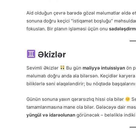
Aid olduğun çevrə barədə gözəl məlumatlar əldə 
sonuna doğru keçici “istiqamət boşluğu” məhsuldarl
fokuslan. Bir planın işləməsi üçün onu
sadələşdir
Əkizlər
Sevimli Əkizlər
Bu gün
maliyyə intuissiyan
ön p
məlumatı doğru anda ala bilərsən. Keçidlər karyera 
biliklərlə səni əlaqələndirir; bu nöqtədə başqalar
Günün sonuna yaxın qərarsızlıq hissi ola bilər
Se
tamamlanmasına mane ola bilər. Gələcəyə dair məsu
yüngül və idarəolunan
görünəcək – beləliklə indik