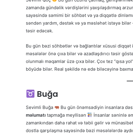
zamanda gündəlik vərdişlərini yaxşılaşdırmaq arzu
sayəsində səmimi bir söhbət və ya diqqətlə dinləmək 
səndən yardım, dəstək və ya məsləhət istəyə bilər
təsir edəcək.
Bu gün bəzi söhbətlər və bağlantılar xüsusi diqqət i
məsələlər önə çıxa bilər və azadlaşdırıcı təsir göst
olunmalı məqamlar üzə çıxa bilər. Çox tez “qısa y
böyüdə bilər. Real şəkildə nə edə biləcəyinə baxm
Buğa
Sevimli Buğa
Bu gün önəmsədiyin insanlara dəst
məlumatı
tapmağa meyllisən
İnsanlar səninlə əm
zamankından daha rahat və təbii gəlir və münasibətl
dostla qarşılaşma sayəsində bəzi məsələlərdə aydın