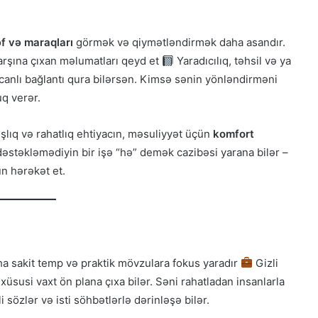
f və maraqları
görmək və qiymətləndirmək daha asandır.
; qarşına çıxan məlumatları qeyd et
Yaradıcılıq, təhsil və ya
əcanlı bağlantı qura bilərsən. Kimsə sənin yönləndirməni
q verər.
şlıq və rahatlıq ehtiyacın, məsuliyyət üçün
komfort
dəstəkləmədiyin bir işə “hə” demək cazibəsi yarana bilər –
n hərəkət et.
ha sakit temp və praktik mövzulara fokus yaradır
Gizli
üsusi vaxt ön plana çıxa bilər. Səni rahatladan insanlarla
 sözlər və isti söhbətlərlə dərinləşə bilər.