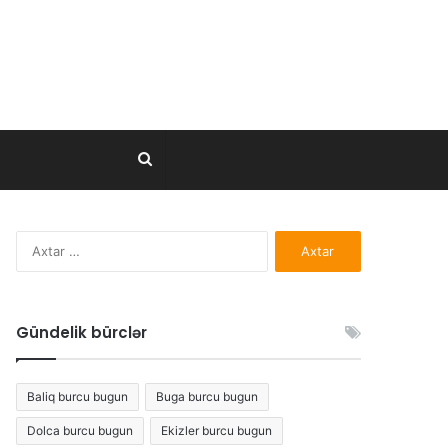
Axtar..
Axtarış:
Gündelik bürclər
Baliq burcu bugun
Buga burcu bugun
Dolca burcu bugun
Ekizler burcu bugun