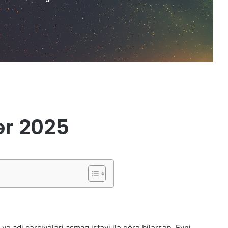
ər 2025
 adi çərçivələri aşmaq istəyi ilə görə bilərsən. Eyni