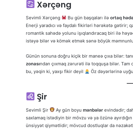
Xərçəng
Sevimli Xərçəng
Bu gün başqaları ilə
ortaq hədə
Enerji yaradıcı və faydalı fikirləri hərəkətə gətirir
romantik sahədə yolunu işıqlandıracaq biri ilə həy
istəyə bilər və kömək etmək sənə böyük məmnunlu
Günün sonuna doğru kiçik bir maneə çıxa bilər: tanı
zonası
ndan çıxmaq zərurəti ilə toqquşa bilər. Tam 
bu, yəqin ki, yaxşı fikir deyil
Öz dəyərlərinə uyğu
Şir
Sevimli Şir
Ay gün boyu
mənbələr
evindədir; da
saxlamaq istədiyin bir mövzu və ya özünə ayırdığın x
ünsiyyət qiymətlidir; mövcud dostluqlar da nəzakətli