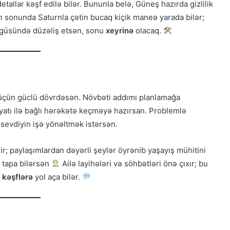
detallar kəşf edilə bilər. Bununla belə, Güneş hazırda gizlilik
n sonunda Saturnla çətin bucaq kiçik maneə yarada bilər;
lgüsündə düzəliş etsən, sonu
xeyrinə
olacaq.
üçün güclü dövrdəsən. Növbəti addımı planlamağa
atı ilə bağlı hərəkətə keçməyə hazırsan. Problemlə
sevdiyin işə yönəltmək istərsən.
dir; paylaşımlardan dəyərli şeylər öyrənib yaşayış mühitini
r tapa bilərsən
Ailə layihələri və söhbətləri önə çıxır; bu
 kəşflərə
yol aça bilər.