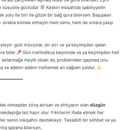
n xüsusilə güclüdür
Kəskin müşahidə qabiliyyətin
yolu ilə biri ilə gözəl bir bağ qura bilərsən. Başqaları
 – ürəklə kömək etməyin həm sənə, həm də onlara yaxşı
stəyir: gizli mövzular, bir sirr və ya keçmişdən qalan
ərə bilər
Gün irəlilədikcə beynində və ya keçmişdən həll
ol” axtarmağa meylli olsan da, problemdən qaçmaq onu
aq və addım-addım irəliləmək ən sağlam yoldur.
ək olmaqdan zövq alırsan və ehtiyacın olan
düzgün
əkdaşlığa tez hazır olur. Fikirlərini ifadə etmək hər
ər sənin inkişafını dəstəkləyir. Təsadüfi bir söhbət və ya
lıq qazana bilərsən.