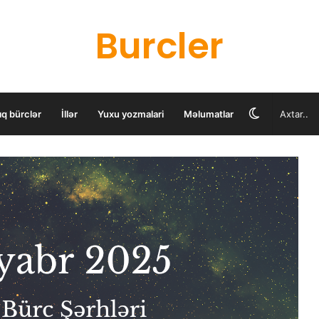
Burcler
Switch
ıq bürclər
İllər
Yuxu yozmalari
Məlumatlar
skin