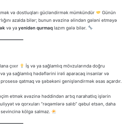
etmək və dostluqları gücləndirmək mümkündür
Günün
ığını azalda bilər; bunun əvəzinə əlindən gələni etməyə
mək
və ya
yenidən qurmaq
lazım gələ bilər.
lana çıxır
İş və ya sağlamlıq mövzularında doğru
və ya sağlamlıq hədəflərini irəli aparacaq insanlar və
ını prosesə qatmaq və şəbəkəni genişləndirmək əsas açardır.
çim etmək əvəzinə həddindən artıq narahatlıq işlərin
liyyət və qorxuları “rəqəmlərə salıb” qəbul etsən, daha
i sevincinə kölgə salmaz.