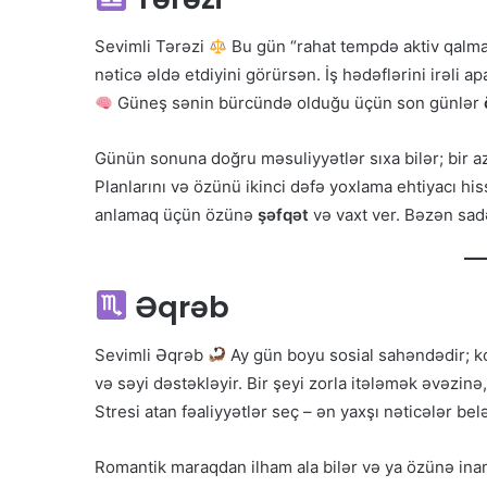
Sevimli Tərəzi
Bu gün “rahat tempdə aktiv qalma
nəticə əldə etdiyini görürsən. İş hədəflərini irəli a
Güneş sənin bürcündə olduğu üçün son günlər
Günün sonuna doğru məsuliyyətlər sıxa bilər; bir 
Planlarını və özünü ikinci dəfə yoxlama ehtiyacı hi
anlamaq üçün özünə
şəfqət
və vaxt ver. Bəzən sad
Əqrəb
Sevimli Əqrəb
Ay gün boyu sosial sahəndədir; ko
və səyi dəstəkləyir. Bir şeyi zorla itələmək əvəzinə
Stresi atan fəaliyyətlər seç – ən yaxşı nəticələr bel
Romantik maraqdan ilham ala bilər və ya özünə inaml