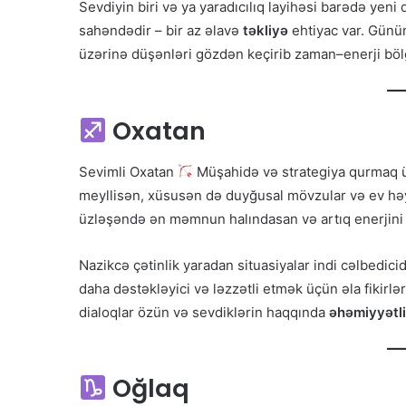
Sevdiyin biri və ya yaradıcılıq layihəsi barədə yeni 
sahəndədir – bir az əlavə
təkliyə
ehtiyac var. Günü
üzərinə düşənləri gözdən keçirib zaman–enerji bö
Oxatan
Sevimli Oxatan
Müşahidə və strategiya qurmaq 
meyllisən, xüsusən də duyğusal mövzular və ev həy
üzləşəndə ən məmnun halındasan və artıq enerjini 
Nazikcə çətinlik yaradan situasiyalar indi cəlbedici
daha dəstəkləyici və ləzzətli etmək üçün əla fikirlə
dialoqlar özün və sevdiklərin haqqında
əhəmiyyətli
Oğlaq