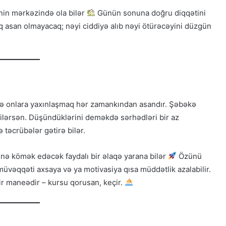
inin mərkəzində ola bilər
Günün sonuna doğru diqqətini
aq asan olmayacaq; nəyi ciddiyə alıb nəyi ötürəcəyini düzgün
ə onlara yaxınlaşmaq hər zamankından asandır. Şəbəkə
bilərsən. Düşündüklərini deməkdə sərhədləri bir az
 təcrübələr gətirə bilər.
yinə kömək edəcək faydalı bir əlaqə yarana bilər
Özünü
müvəqqəti axsaya və ya motivasiya qısa müddətlik azalabilir.
ir maneədir – kursu qorusan, keçir.