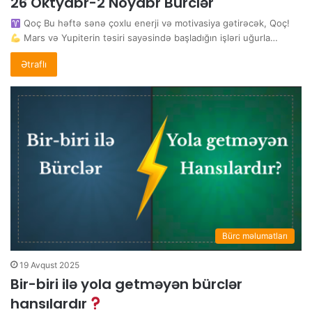
26 Oktyabr-2 Noyabr Bürclər
Qoç Bu həftə sənə çoxlu enerji və motivasiya gətirəcək, Qoç!
Mars və Yupiterin təsiri sayəsində başladığın işləri uğurla…
Ətraflı
Bürc məlumatları
19 Avqust 2025
Bir-biri ilə yola getməyən bürclər
hansılardır