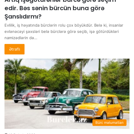
edir. Bəs sənin bürcün buna görə
Şanslıdırmı?
Evlilik, iş həyatında bürclərin rolu çox böyükdür. Belə ki, insanlar
evlənəcəyi şəxsləri belə bürclərə görə seçib, işə götürdükləri
namizədlərin də…
Ətraflı
Bürc məlumatları