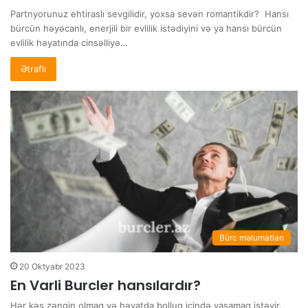
Partnyorunuz ehtiraslı sevgilidir, yoxsa sevən romantikdir? Hansı
bürcün həyəcanlı, enerjili bir evlilik istədiyini və ya hansı bürcün
evlilik həyatında cinsəlliyə…
Ətraflı
Bürc məlumatları
20 Oktyabr 2023
En Varli Burcler hansılardır?
Hər kəs zəngin olmaq və həyatda bolluq içində yaşamaq istəyir.