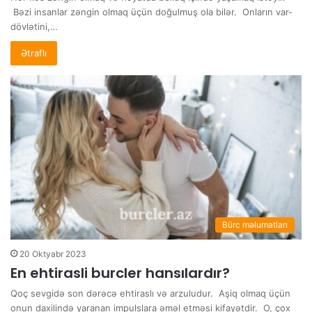
Bəzi insanlar zəngin olmaq üçün doğulmuş ola bilər. Onların var-
dövlətini,…
Ətraflı
Bürc məlumatları
20 Oktyabr 2023
En ehtirasli burcler hansılardır?
Qoç sevgidə son dərəcə ehtiraslı və arzuludur. Aşiq olmaq üçün
onun daxilində yaranan impulslara əməl etməsi kifayətdir. O, çox