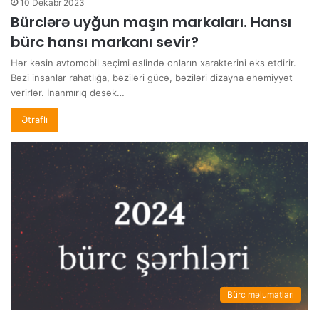
10 Dekabr 2023
Bürclərə uyğun maşın markaları. Hansı
bürc hansı markanı sevir?
Hər kəsin avtomobil seçimi əslində onların xarakterini əks etdirir.
Bəzi insanlar rahatlığa, bəziləri gücə, bəziləri dizayna əhəmiyyət
verirlər. İnanmırıq desək…
Ətraflı
Bürc məlumatları