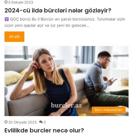
5 Dekabr 2023
2024-cü ildə bürcləri nələr gözləyir?
QOÇ bürcü Bu il Bürcün ən şanslı bürcüsünüz. Tutulmalar sizin
üçün yeni qapılar açır və siz yeni bir gələcək…
Ətraflı
Bürc məlumatları
20 Oktyabr 2023
2
Evlilikde burcler necə olur?