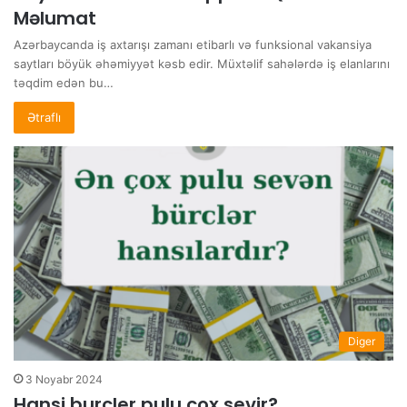
Məlumat
Azərbaycanda iş axtarışı zamanı etibarlı və funksional vakansiya
saytları böyük əhəmiyyət kəsb edir. Müxtəlif sahələrdə iş elanlarını
təqdim edən bu…
Ətraflı
Diger
3 Noyabr 2024
Hansi burcler pulu cox sevir?