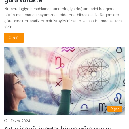
görə xarakter
Numerologiya hesablama,numerologiya doğum tarixi haqqında
bütün məlumatları saytımızdan əldə edə biləcəksiniz. Rəqəmlərə
görə xarakter analiz etmək istəyirsinizsə, o zaman bu məqalə tam
sizin…
Ətraflı
Diger
1 Fevral 2024
Artıq işəgötürənlər bürcə görə seçim