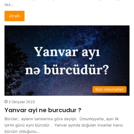
tez…
Ətraflı
Bürc məlumatları
3 Oktyabr 2023
Yanvar ayi ne burcudur ?
Bürclər; ayların tarixlərinə görə dəyişir. Ümumiyyətlə, ayın ilk
iyirmi günü eyni bürcdür . Yanvar ayında doğulan insanlar hansı
bürcün olduğunu…