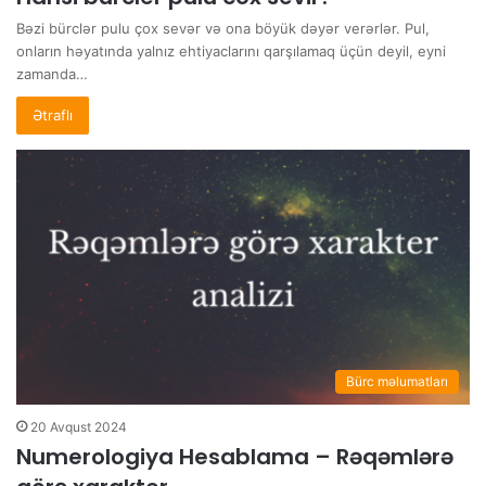
Bəzi bürclər pulu çox sevər və ona böyük dəyər verərlər. Pul,
onların həyatında yalnız ehtiyaclarını qarşılamaq üçün deyil, eyni
zamanda…
Ətraflı
Bürc məlumatları
20 Avqust 2024
Numerologiya Hesablama – Rəqəmlərə