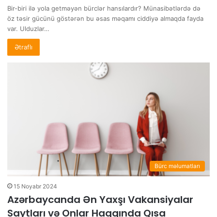
Bir-biri ilə yola getməyən bürclər hansılardır? Münasibətlərdə də
öz təsir gücünü göstərən bu əsas məqamı ciddiyə almaqda fayda
var. Ulduzlar…
Ətraflı
Bürc məlumatları
15 Noyabr 2024
Azərbaycanda Ən Yaxşı Vakansiyalar
Saytları və Onlar Haqqında Qısa