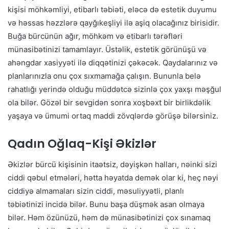
kişisi möhkəmliyi, etibarlı təbiəti, eləcə də estetik duyumu
və həssas həzzlərə qayğıkeşliyi ilə aşiq olacağınız birisidir.
Buğa bürcünün ağır, möhkəm və etibarlı tərəfləri
münasibətinizi tamamlayır. Üstəlik, estetik görünüşü və
ahəngdar xasiyyəti ilə diqqətinizi çəkəcək. Qaydalarınız və
planlarınızla onu çox sıxmamağa çalışın. Bununla belə
rahatlığı yerində olduğu müddətcə sizinlə çox yaxşı məşğul
ola bilər. Gözəl bir sevgidən sonra xoşbəxt bir birlikdəlik
yaşaya və ümumi ortaq maddi zövqlərdə görüşə bilərsiniz.
Qadın Oğlaq-Kişi Əkizlər
Əkizlər bürcü kişisinin itaətsiz, dəyişkən halları, nəinki sizi
ciddi qəbul etmələri, hətta həyatda demək olar ki, heç nəyi
ciddiyə almamaları sizin ciddi, məsuliyyətli, planlı
təbiətinizi incidə bilər. Bunu başa düşmək asan olmaya
bilər. Həm özünüzü, həm də münasibətinizi çox sınamaq