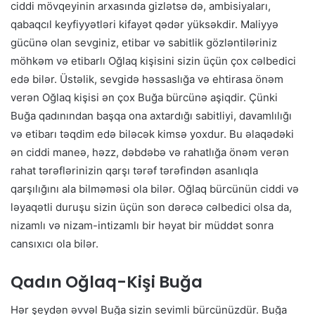
ciddi mövqeyinin arxasında gizlətsə də, ambisiyaları,
qabaqcıl keyfiyyətləri kifayət qədər yüksəkdir. Maliyyə
gücünə olan sevginiz, etibar və sabitlik gözləntiləriniz
möhkəm və etibarlı Oğlaq kişisini sizin üçün çox cəlbedici
edə bilər. Üstəlik, sevgidə həssaslığa və ehtirasa önəm
verən Oğlaq kişisi ən çox Buğa bürcünə aşiqdir. Çünki
Buğa qadınından başqa ona axtardığı sabitliyi, davamlılığı
və etibarı təqdim edə biləcək kimsə yoxdur. Bu əlaqədəki
ən ciddi maneə, həzz, dəbdəbə və rahatlığa önəm verən
rahat tərəflərinizin qarşı tərəf tərəfindən asanlıqla
qarşılığını ala bilməməsi ola bilər. Oğlaq bürcünün ciddi və
ləyaqətli duruşu sizin üçün son dərəcə cəlbedici olsa da,
nizamlı və nizam-intizamlı bir həyat bir müddət sonra
cansıxıcı ola bilər.
Qadın Oğlaq-Kişi Buğa
Hər şeydən əvvəl Buğa sizin sevimli bürcünüzdür. Buğa