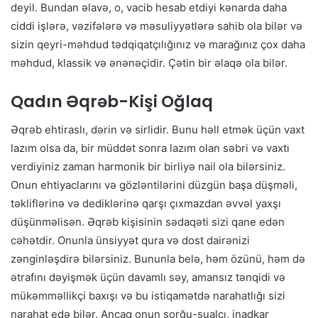
deyil. Bundan əlavə, o, vacib hesab etdiyi kənarda daha
ciddi işlərə, vəzifələrə və məsuliyyətlərə sahib ola bilər və
sizin qeyri-məhdud tədqiqatçılığınız və marağınız çox daha
məhdud, klassik və ənənəçidir. Çətin bir əlaqə ola bilər.
Qadın Əqrəb-Kişi Oğlaq
Əqrəb ehtiraslı, dərin və sirlidir. Bunu həll etmək üçün vaxt
lazım olsa da, bir müddət sonra lazım olan səbri və vaxtı
verdiyiniz zaman harmonik bir birliyə nail ola bilərsiniz.
Onun ehtiyaclarını və gözləntilərini düzgün başa düşməli,
təkliflərinə və dediklərinə qarşı çıxmazdan əvvəl yaxşı
düşünməlisən. Əqrəb kişisinin sədaqəti sizi qane edən
cəhətdir. Onunla ünsiyyət qura və dost dairənizi
zənginləşdirə bilərsiniz. Bununla belə, həm özünü, həm də
ətrafını dəyişmək üçün davamlı səy, amansız tənqidi və
mükəmməllikçi baxışı və bu istiqamətdə narahatlığı sizi
narahat edə bilər. Ancaq onun sorğu-sualçı, inadkar