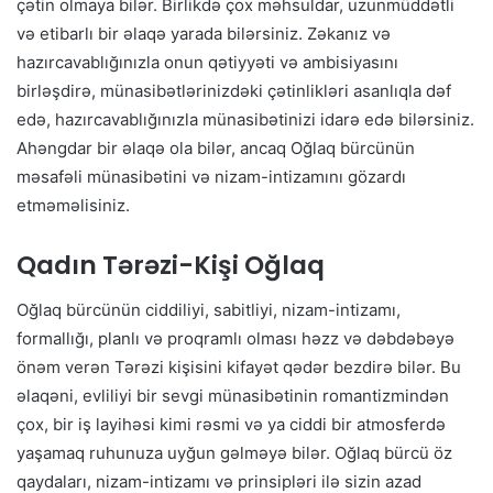
çətin olmaya bilər. Birlikdə çox məhsuldar, uzunmüddətli
və etibarlı bir əlaqə yarada bilərsiniz. Zəkanız və
hazırcavablığınızla onun qətiyyəti və ambisiyasını
birləşdirə, münasibətlərinizdəki çətinlikləri asanlıqla dəf
edə, hazırcavablığınızla münasibətinizi idarə edə bilərsiniz.
Ahəngdar bir əlaqə ola bilər, ancaq Oğlaq bürcünün
məsafəli münasibətini və nizam-intizamını gözardı
etməməlisiniz.
Qadın Tərəzi-Kişi Oğlaq
Oğlaq bürcünün ciddiliyi, sabitliyi, nizam-intizamı,
formallığı, planlı və proqramlı olması həzz və dəbdəbəyə
önəm verən Tərəzi kişisini kifayət qədər bezdirə bilər. Bu
əlaqəni, evliliyi bir sevgi münasibətinin romantizmindən
çox, bir iş layihəsi kimi rəsmi və ya ciddi bir atmosferdə
yaşamaq ruhunuza uyğun gəlməyə bilər. Oğlaq bürcü öz
qaydaları, nizam-intizamı və prinsipləri ilə sizin azad