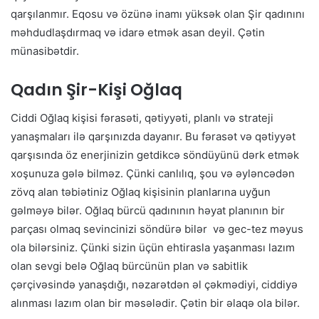
qarşılanmır. Eqosu və özünə inamı yüksək olan Şir qadınını
məhdudlaşdırmaq və idarə etmək asan deyil. Çətin
münasibətdir.
Qadın Şir-Kişi Oğlaq
Ciddi Oğlaq kişisi fərasəti, qətiyyəti, planlı və strateji
yanaşmaları ilə qarşınızda dayanır. Bu fərasət və qətiyyət
qarşısında öz enerjinizin getdikcə söndüyünü dərk etmək
xoşunuza gələ bilməz. Çünki canlılıq, şou və əyləncədən
zövq alan təbiətiniz Oğlaq kişisinin planlarına uyğun
gəlməyə bilər. Oğlaq bürcü qadınının həyat planının bir
parçası olmaq sevincinizi söndürə bilər və gec-tez məyus
ola bilərsiniz. Çünki sizin üçün ehtirasla yaşanması lazım
olan sevgi belə Oğlaq bürcünün plan və sabitlik
çərçivəsində yanaşdığı, nəzarətdən əl çəkmədiyi, ciddiyə
alınması lazım olan bir məsələdir. Çətin bir əlaqə ola bilər.