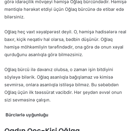
görə idarəçilik mövqeyi həmişə Oğlaq bürcündədir. Həmişə
məntiqlə hərəkət etdiyi üçün Oğlaq bürcünə də etibar edə
bilərsiniz.
Oğlaq heç vaxt xəyalpərəst deyil. O, həmişə hadisələrə real
baxır, kiçik neqativ hal olarsa, bədbin düşünür. Oğlaq
həmişə möhkəmliyin tərəfindədir, ona görə də onun xəyal
qurduğunu asanlıqla görə bilməzsiniz.
Oğlaq bürcü ilə davanız olubsa, o zaman işin bitdiyini
söyləyə bilərik. Oğlaq asanlıqla bağışlamaz və kimisə
sevmirsə, onlara asanlıqla istiləşə bilməz. Bu səbəbdən
Oğlaq üçün ilk təəssürat vacibdir. Hər şeydən əvvəl onun
sizi sevməsinə çalışın.
Bürclərlə uyğunluğu
Qadın Qoç-Kişi Oğlaq