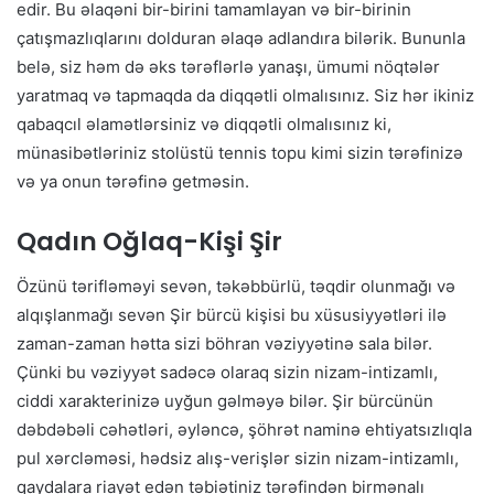
edir. Bu əlaqəni bir-birini tamamlayan və bir-birinin
çatışmazlıqlarını dolduran əlaqə adlandıra bilərik. Bununla
belə, siz həm də əks tərəflərlə yanaşı, ümumi nöqtələr
yaratmaq və tapmaqda da diqqətli olmalısınız. Siz hər ikiniz
qabaqcıl əlamətlərsiniz və diqqətli olmalısınız ki,
münasibətləriniz stolüstü tennis topu kimi sizin tərəfinizə
və ya onun tərəfinə getməsin.
Qadın Oğlaq-Kişi Şir
Özünü tərifləməyi sevən, təkəbbürlü, təqdir olunmağı və
alqışlanmağı sevən Şir bürcü kişisi bu xüsusiyyətləri ilə
zaman-zaman hətta sizi böhran vəziyyətinə sala bilər.
Çünki bu vəziyyət sadəcə olaraq sizin nizam-intizamlı,
ciddi xarakterinizə uyğun gəlməyə bilər. Şir bürcünün
dəbdəbəli cəhətləri, əyləncə, şöhrət naminə ehtiyatsızlıqla
pul xərcləməsi, hədsiz alış-verişlər sizin nizam-intizamlı,
qaydalara riayət edən təbiətiniz tərəfindən birmənalı