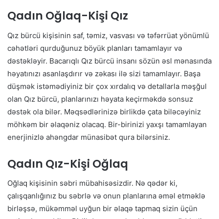
Qadın Oğlaq-Kişi Qız
Qız bürcü kişisinin saf, təmiz, vasvası və təfərrüat yönümlü
cəhətləri qurduğunuz böyük planları tamamlayır və
dəstəkləyir. Bacarıqlı Qız bürcü insanı sözün əsl mənasında
həyatınızı asanlaşdırır və zəkası ilə sizi tamamlayır. Başa
düşmək istəmədiyiniz bir çox xırdalıq və detallarla məşğul
olan Qız bürcü, planlarınızı həyata keçirməkdə sonsuz
dəstək ola bilər. Məqsədlərinizə birlikdə çata biləcəyiniz
möhkəm bir əlaqəniz olacaq. Bir-birinizi yaxşı tamamlayan
enerjinizlə ahəngdar münasibət qura bilərsiniz.
Qadın Qız-Kişi Oğlaq
Oğlaq kişisinin səbri mübahisəsizdir. Nə qədər ki,
çalışqanlığınız bu səbrlə və onun planlarına əməl etməklə
birləşsə, mükəmməl uyğun bir əlaqə tapmaq sizin üçün