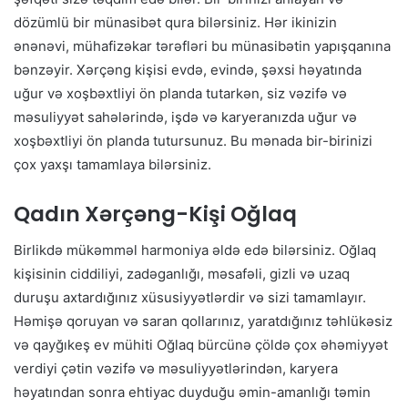
dözümlü bir münasibət qura bilərsiniz. Hər ikinizin
ənənəvi, mühafizəkar tərəfləri bu münasibətin yapışqanına
bənzəyir. Xərçəng kişisi evdə, evində, şəxsi həyatında
uğur və xoşbəxtliyi ön planda tutarkən, siz vəzifə və
məsuliyyət sahələrində, işdə və karyeranızda uğur və
xoşbəxtliyi ön planda tutursunuz. Bu mənada bir-birinizi
çox yaxşı tamamlaya bilərsiniz.
Qadın Xərçəng-Kişi Oğlaq
Birlikdə mükəmməl harmoniya əldə edə bilərsiniz. Oğlaq
kişisinin ciddiliyi, zadəganlığı, məsafəli, gizli və uzaq
duruşu axtardığınız xüsusiyyətlərdir və sizi tamamlayır.
Həmişə qoruyan və saran qollarınız, yaratdığınız təhlükəsiz
və qayğıkeş ev mühiti Oğlaq bürcünə çöldə çox əhəmiyyət
verdiyi çətin vəzifə və məsuliyyətlərindən, karyera
həyatından sonra ehtiyac duyduğu əmin-amanlığı təmin