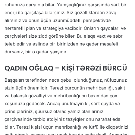
ruhunuza qarşı ola bilər. Yumşaqlığınız qarşısında sərt bir
enerji ilə qarşılaşa bilərsiniz. Siz gözəlliklərdən zövq
alırsınız və onun üçün uzunmüddətli perspektivdə
hərtərəfli plan və strategiya vacibdir. Onların qaydaları və
çərçivələri sizə zidd görünə bilər. Bu əlaqə vaxt və səbr
tələb edir və əslində bir-birinizdən nə qədər məsafəli
dursanız, bir o qədər yaxşıdır.
QADIN OĞLAQ – KİŞİ TƏRƏZİ BÜRCÜ
Başqaları tərəfindən necə qəbul olunduğunuz, nüfuzunuz
sizin üçün önəmlidir. Tərəzi bürcünün mehribanlığı, sakit
və balanslı gözəlliyi və mehribanlığı bu baxımdan çox
xoşunuza gedəcək. Ancaq unutmayın ki, sərt qayda və
prinsipləriniz, şüursuz olaraq yalnız planlarınız
çərçivəsində tətbiq etdiyiniz təzyiqlər onu narahat edə
bilər. Tərəzi kişisi üçün mehribanlığı və lütfü ilə diqqətinizi
cəlb etmək, başınızı çevirmək heç də çətin deyil. Ancaq bu