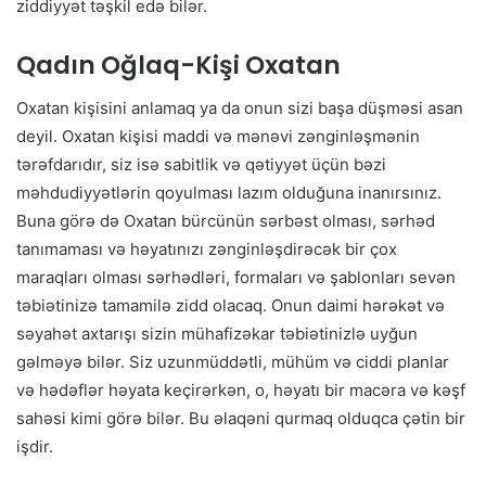
ziddiyyət təşkil edə bilər.
Qadın Oğlaq-Kişi Oxatan
Oxatan kişisini anlamaq ya da onun sizi başa düşməsi asan
deyil. Oxatan kişisi maddi və mənəvi zənginləşmənin
tərəfdarıdır, siz isə sabitlik və qətiyyət üçün bəzi
məhdudiyyətlərin qoyulması lazım olduğuna inanırsınız.
Buna görə də Oxatan bürcünün sərbəst olması, sərhəd
tanımaması və həyatınızı zənginləşdirəcək bir çox
maraqları olması sərhədləri, formaları və şablonları sevən
təbiətinizə tamamilə zidd olacaq. Onun daimi hərəkət və
səyahət axtarışı sizin mühafizəkar təbiətinizlə uyğun
gəlməyə bilər. Siz uzunmüddətli, mühüm və ciddi planlar
və hədəflər həyata keçirərkən, o, həyatı bir macəra və kəşf
sahəsi kimi görə bilər. Bu əlaqəni qurmaq olduqca çətin bir
işdir.