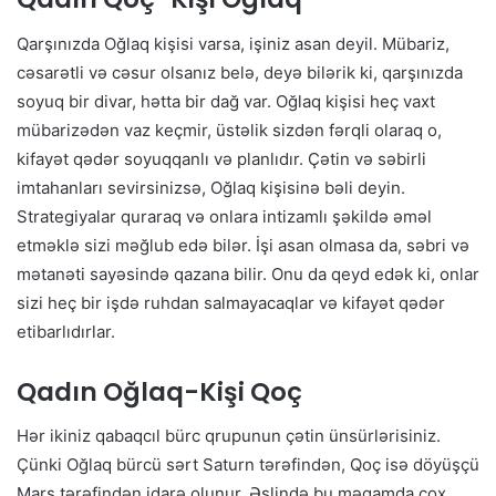
Qarşınızda Oğlaq kişisi varsa, işiniz asan deyil. Mübariz,
cəsarətli və cəsur olsanız belə, deyə bilərik ki, qarşınızda
soyuq bir divar, hətta bir dağ var. Oğlaq kişisi heç vaxt
mübarizədən vaz keçmir, üstəlik sizdən fərqli olaraq o,
kifayət qədər soyuqqanlı və planlıdır. Çətin və səbirli
imtahanları sevirsinizsə, Oğlaq kişisinə bəli deyin.
Strategiyalar quraraq və onlara intizamlı şəkildə əməl
etməklə sizi məğlub edə bilər. İşi asan olmasa da, səbri və
mətanəti sayəsində qazana bilir. Onu da qeyd edək ki, onlar
sizi heç bir işdə ruhdan salmayacaqlar və kifayət qədər
etibarlıdırlar.
Qadın Oğlaq-Kişi Qoç
Hər ikiniz qabaqcıl bürc qrupunun çətin ünsürlərisiniz.
Çünki Oğlaq bürcü sərt Saturn tərəfindən, Qoç isə döyüşçü
Mars tərəfindən idarə olunur. Əslində bu məqamda çox