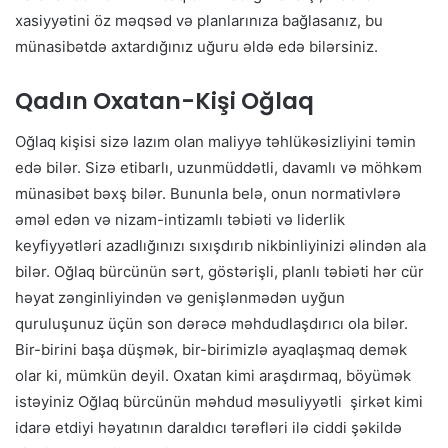
xasiyyətini öz məqsəd və planlarınıza bağlasanız, bu
münasibətdə axtardığınız uğuru əldə edə bilərsiniz.
Qadın Oxatan-Kişi Oğlaq
Oğlaq kişisi sizə lazım olan maliyyə təhlükəsizliyini təmin
edə bilər. Sizə etibarlı, uzunmüddətli, davamlı və möhkəm
münasibət bəxş bilər. Bununla belə, onun normativlərə
əməl edən və nizam-intizamlı təbiəti və liderlik
keyfiyyətləri azadlığınızı sıxışdırıb nikbinliyinizi əlindən ala
bilər. Oğlaq bürcünün sərt, göstərişli, planlı təbiəti hər cür
həyat zənginliyindən və genişlənmədən uyğun
quruluşunuz üçün son dərəcə məhdudlaşdırıcı ola bilər.
Bir-birini başa düşmək, bir-birimizlə ayaqlaşmaq demək
olar ki, mümkün deyil. Oxatan kimi araşdırmaq, böyümək
istəyiniz Oğlaq bürcünün məhdud məsuliyyətli şirkət kimi
idarə etdiyi həyatının daraldıcı tərəfləri ilə ciddi şəkildə