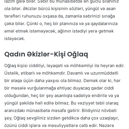
lazım gələ bilər. Səbir bu münasibətdə ən güclü silahınız
ola bilər. Əkizlər bürcü kişisinin sözləri, yüngül və asan
tərəfləri ruhunuzu oxşasa da, zamanla səbrinizi sınağa
çəkə bilər. Çünki o, heç bir planınıza və ya qaydalarınıza
əməl etmək istəməyəcək, ağlının istədiyi yerə getmək
istəyəcək.
Qadın Əkizlər-Kişi Oğlaq
Oğlaq kişisi ciddiliyi, ləyaqəti və möhkəmliyi ilə heyran edir.
Üstəlik, etibarlı və möhkəmdir. Davamlı və uzunmüddətli
bir əlaqə üçün daha yaxşısı ola bilməz. Demək olar ki, hər
bir məsələ vurğulanmağa ehtiyac duyacaq qədər ciddi
olduğundan, heç bir şey asanlıqla sadəliyə endirilə və ya
yüngül şəkildə həll edilə bilməz. Bu vəziyyət təbii olaraq
aranızdakı münasibətə məsafə gətirir. Bildiyiniz növbəti
şey, Oğlaq sevgiliniz sizdən getdikcə daha çox uzaqlaşır,
özünü ciddi işlərə və məsuliyyətlərə cəlb edir. Nəzərə