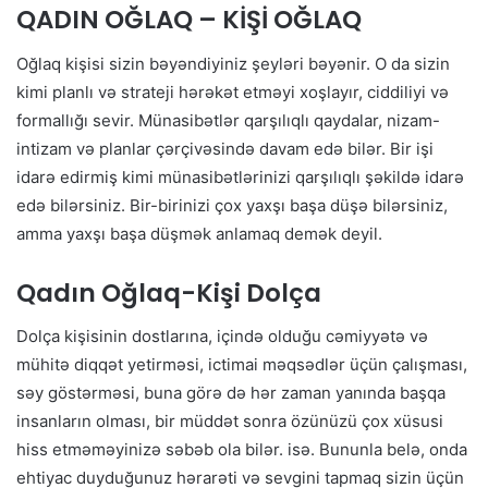
QADIN OĞLAQ – KİŞİ OĞLAQ
Oğlaq kişisi sizin bəyəndiyiniz şeyləri bəyənir. O da sizin
kimi planlı və strateji hərəkət etməyi xoşlayır, ciddiliyi və
formallığı sevir. Münasibətlər qarşılıqlı qaydalar, nizam-
intizam və planlar çərçivəsində davam edə bilər. Bir işi
idarə edirmiş kimi münasibətlərinizi qarşılıqlı şəkildə idarə
edə bilərsiniz. Bir-birinizi çox yaxşı başa düşə bilərsiniz,
amma yaxşı başa düşmək anlamaq demək deyil.
Qadın Oğlaq-Kişi Dolça
Dolça kişisinin dostlarına, içində olduğu cəmiyyətə və
mühitə diqqət yetirməsi, ictimai məqsədlər üçün çalışması,
səy göstərməsi, buna görə də hər zaman yanında başqa
insanların olması, bir müddət sonra özünüzü çox xüsusi
hiss etməməyinizə səbəb ola bilər. isə. Bununla belə, onda
ehtiyac duyduğunuz hərarəti və sevgini tapmaq sizin üçün