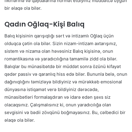
fikirlərinə və qaydalarına hörmət etdiyiniz müddətcə uyğun
bir əlaqə ola bilər.
Qadın Oğlaq-Kişi Balıq
Balıq kişisinin qarışıqlığı sərt və intizamlı Oğlaq üçün
olduqca çətin ola bilər. Sizin nizam-intizam axtarışınız,
sistem və nizama olan həvəsiniz Balıq kişisinə, onun
romantikasına və yaradıcılığına tamamilə zidd ola bilər.
Balıqlar bu münasibətdə bir müddət sonra özünü kifayət
qədər passiv və qaranlıq hiss edə bilər. Bununla belə, onun
dağınıqlığını təmizləyə bildiyiniz və mürəkkəb emosional
dünyasına istiqamət verə bildiyiniz dərəcədə,
münasibətləri formalaşdıran və idarə edən şəxs siz
olacaqsınız. Çalışmalısınız ki, onun yaradıcılığa olan
sevgisini və bədii zövqünü boğmayasınız. Bu, cəlbedici bir
əlaqə ola bilər.