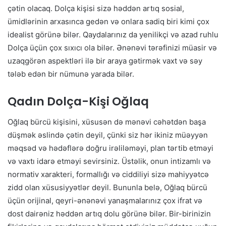
çətin olacaq. Dolça kişisi sizə həddən artıq sosial,
ümidlərinin arxasınca gedən və onlara sadiq biri kimi çox
idealist görünə bilər. Qaydalarınız da yenilikçi və azad ruhlu
Dolça üçün çox sıxıcı ola bilər. Ənənəvi tərəfinizi müasir və
uzaqgörən aspektləri ilə bir araya gətirmək vaxt və səy
tələb edən bir nümunə yarada bilər.
Qadın Dolça-Kişi Oğlaq
Oğlaq bürcü kişisini, xüsusən də mənəvi cəhətdən başa
düşmək əslində çətin deyil, çünki siz hər ikiniz müəyyən
məqsəd və hədəflərə doğru irəliləməyi, plan tərtib etməyi
və vaxtı idarə etməyi sevirsiniz. Üstəlik, onun intizamlı və
normativ xarakteri, formallığı və ciddiliyi sizə mahiyyətcə
zidd olan xüsusiyyətlər deyil. Bununla belə, Oğlaq bürcü
üçün orijinal, qeyri-ənənəvi yanaşmalarınız çox ifrat və
dost dairəniz həddən artıq dolu görünə bilər. Bir-birinizin