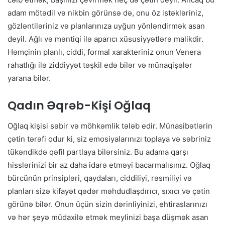
adam mötədil və nikbin görünsə də, onu öz istəkləriniz,
gözləntiləriniz və planlarınıza uyğun yönləndirmək asan
deyil. Ağlı və məntiqi ilə aparıcı xüsusiyyətlərə malikdir.
Həmçinin planlı, ciddi, formal xarakteriniz onun Venera
rahatlığı ilə ziddiyyət təşkil edə bilər və münaqişələr
yarana bilər.
Qadın Əqrəb-Kişi Oğlaq
Oğlaq kişisi səbir və möhkəmlik tələb edir. Münasibətlərin
çətin tərəfi odur ki, siz emosiyalarınızı toplaya və səbriniz
tükəndikdə qəfil partlaya bilərsiniz. Bu adama qarşı
hisslərinizi bir az daha idarə etməyi bacarmalısınız. Oğlaq
bürcünün prinsipləri, qaydaları, ciddiliyi, rəsmiliyi və
planları sizə kifayət qədər məhdudlaşdırıcı, sıxıcı və çətin
görünə bilər. Onun üçün sizin dərinliyinizi, ehtiraslarınızı
və hər şeyə müdaxilə etmək meylinizi başa düşmək asan