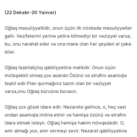
(22 Dekabr-20 Yanvar)
Oğlaq məsuliyyətlidir, onun üçün ilk növbədə məsuliyyətlər
gəlir. Vəzifələrini yerinə yetirə bilmədiyi bir vəziyyət varsa,
bu, onu narahat edər və ona mane olan hər şeydən əl çəkə
bilər.
Oğlaq təşkilatçılıq qabiliyyətinə malikdir. Onun üçün
mütəşəkkil olmaq çox asandır.Özünü və ətrafını asanlıqla
təşkil edir.Plan qurmağınız lazım olan bir vəziyyət
varsa,onu Oğlaq bürcünə buraxın.
Oğlaq çox gözəl idarə edir. Nəzarətə gəlincə, o, heç vaxt
ondan asanlıqla imtina etmir və həmişə özünü və ətrafını
idarə etmək istəyir. Oğlaq həmişə hakim mövqedədir. O,
əmr almağı yox, əmr verməyi sevir. Nəzarət qabiliyyətinə