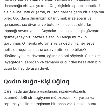
danışmağa ehtiyac yoxdur. Qoç kişisinin aparıcı cəhətləri
sizinlə üst-üstə düşərsə, bu, son dərəcə çətin bir əlaqə ola
bilər. Qoç daim dinamizm axtarır, mübarizə aparır və
qarşısında sıx divarlar və beton kimi sərt strukturlar
tapmağı sevməyəcək. Qaydalarınızdan asanlıqla güzəştə
getməyəcəyinizi nəzərə alsaq, bu əlaqə mümkün
görünmür. O, nəinki etdiyiniz və ya dediyiniz hər şeyə,
hətta duruşunuza qarşı çıxa və etiraz edə bilər.O,
düşündüyü kimi davranır, ağlına gələni söyləyir. Sizin kimi
ləyaqətdən, səbrdən və zamanın gücündən həzz alan biri
üçün bu heç də asan deyil.
Qadın Buğa-Kişi Oğlaq
Qarşınızda qaydalara əsaslanan, nizam-intizamlı,
uzunmüddətli strategiyanın mütəxəssisi, karyerası və
reputasiyası ilə maraqlanan bir insan var. Üstəlik, bunu