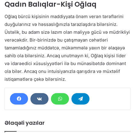
Qadın Balıqlar-Kişi Oğlaq
Oğlaq bürcü kişisinin maddiyyata önəm verən tərəflərini
duyğularınız və həssaslığınızla tarazlaşdıra bilərsiniz.
Üstəlik, bu adam sizə lazım olan maliyyə gücü və müdrikliyi
verəcəkdir. Bir-birinizdə bu çatışmayan cəhətləri
tamamladığınız müddətcə, mükəmmələ yaxın bir əlaqəyə
sahib ola bilərsiniz. Ancaq unutmayın ki, Oğlaq kişisi lider
və idarəedici xüsusiyyətləri ilə bu münasibətdə dominant
ola bilər. Ancaq onu intuisiyanızla qarışdıra və müxtəlif
istiqamətlərə çəkə bilərsiniz.
Əlaqəli yazılar