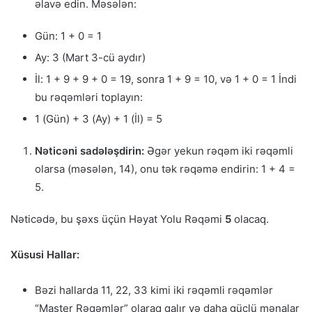
əlavə edin. Məsələn:
Gün: 1 + 0 = 1
Ay: 3 (Mart 3-cü aydır)
İl: 1 + 9 + 9 + 0 = 19, sonra 1 + 9 = 10, və 1 + 0 = 1 İndi
bu rəqəmləri toplayın:
1 (Gün) + 3 (Ay) + 1 (İl) = 5
Nəticəni sadələşdirin:
Əgər yekun rəqəm iki rəqəmli
olarsa (məsələn, 14), onu tək rəqəmə endirin: 1 + 4 =
5.
Nəticədə, bu şəxs üçün Həyat Yolu Rəqəmi
5
olacaq.
Xüsusi Hallar:
Bəzi hallarda 11, 22, 33 kimi iki rəqəmli rəqəmlər
“Master Rəqəmlər” olaraq qalır və daha güclü mənalar