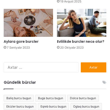
19 Avqust 2025
Aylara gore burcler
Evlilikde burcler necə olur?
7 Sentyabr 2023
20 Oktyabr 2023
Axtarış:
Gündelik bürclər
Baliq burcu bugun
Buga burcu bugun
Dolca burcu bugun
Ekizler burcu bugun
Eqreb burcu bugun
Oglaq burcu bugun