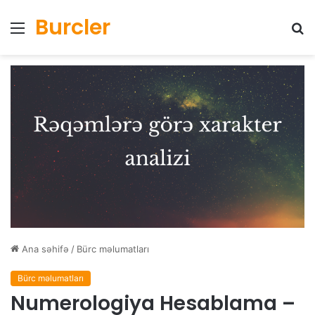
Burcler
Menyu
Ax
Ana səhifə
/
Bürc məlumatları
Bürc məlumatları
Numerologiya Hesablama –