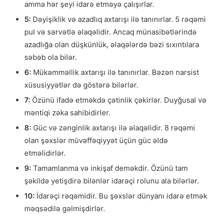
amma hər şeyi idarə etməyə çalışırlar.
5:
Dəyişiklik və azadlıq axtarışı ilə tanınırlar. 5 rəqəmi
pul və sərvətlə əlaqəlidir. Ancaq münasibətlərində
azadlığa olan düşkünlük, əlaqələrdə bəzi sıxıntılara
səbəb ola bilər.
6:
Mükəmməllik axtarışı ilə tanınırlar. Bəzən narsist
xüsusiyyətlər də göstərə bilərlər.
7:
Özünü ifadə etməkdə çətinlik çəkirlər. Duyğusal və
məntiqi zəka sahibidirler.
8:
Güc və zənginlik axtarışı ilə əlaqəlidir. 8 rəqəmi
olan şəxslər müvəffəqiyyət üçün güc əldə
etməlidirlər.
9:
Tamamlanma və inkişaf deməkdir. Özünü tam
şəkildə yetişdirə bilənlər idarəçi rolunu ala bilərlər.
10:
İdarəçi rəqəmidir. Bu şəxslər dünyanı idarə etmək
məqsədilə gəlmişdirlər.