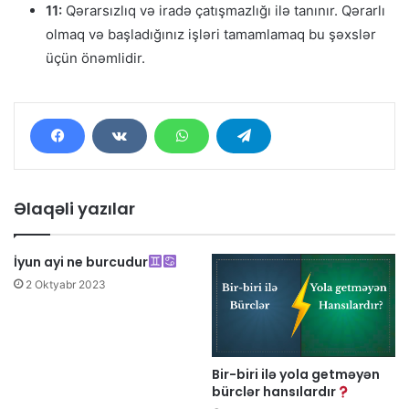
11:
Qərarsızlıq və iradə çatışmazlığı ilə tanınır. Qərarlı
olmaq və başladığınız işləri tamamlamaq bu şəxslər
üçün önəmlidir.
Əlaqəli yazılar
İyun ayi ne burcudur
2 Oktyabr 2023
Bir-biri ilə yola getməyən
bürclər hansılardır