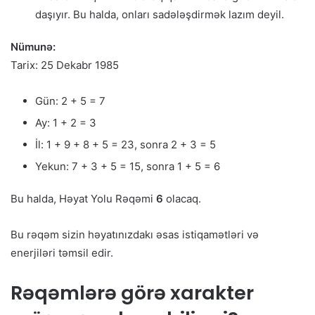
daşıyır. Bu halda, onları sadələşdirmək lazım deyil.
Nümunə:
Tarix: 25 Dekabr 1985
Gün: 2 + 5 = 7
Ay: 1 + 2 = 3
İl: 1 + 9 + 8 + 5 = 23, sonra 2 + 3 = 5
Yekun: 7 + 3 + 5 = 15, sonra 1 + 5 = 6
Bu halda, Həyat Yolu Rəqəmi
6
olacaq.
Bu rəqəm sizin həyatınızdakı əsas istiqamətləri və
enerjiləri təmsil edir.
Rəqəmlərə görə xarakter