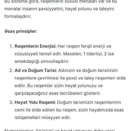
Bu sistemə görə, rəqəmlərin xüsusi mənaları var və bu
mənalar insanın şəxsiyyətini, həyat yolunu və taleyini
formalaşdırır.
Əsas prinsiplər:
Rəqəmlərin Enerjisi:
Hər rəqəm fərqli enerji və
xüsusiyyəti təmsil edir. Məsələn, 1 liderliyi, 2 isə
əməkdaşlığı simvollaşdırır.
Ad və Doğum Tarixi:
Adınızın və doğum tarixinizin
rəqəmlərə çevrilməsi ilə şəxsi və taley rəqəmləri əldə
edilir. Bu rəqəmlər sizin həyat yolunuzu və
qarşılaşacağınız əsas təcrübələri göstərir.
Həyat Yolu Rəqəmi:
Doğum tarixinizin rəqəmlərinin
cəmi ilə əldə edilən bu rəqəm, sizin həyatınızda əsas
istiqamətləri müəyyən edir.
Numerologiya, özünüzü və həyat yolunuzu daha yaxşı