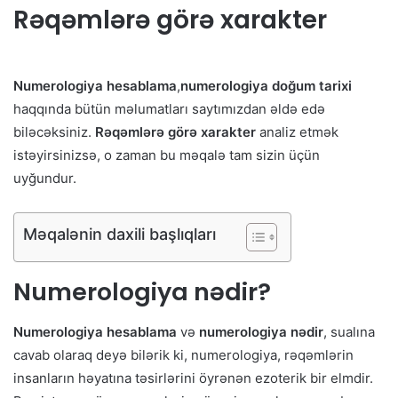
Rəqəmlərə görə xarakter
Numerologiya hesablama
,
numerologiya doğum tarixi
haqqında bütün məlumatları saytımızdan əldə edə
biləcəksiniz.
Rəqəmlərə görə xarakter
analiz etmək
istəyirsinizsə, o zaman bu məqalə tam sizin üçün
uyğundur.
Məqalənin daxili başlıqları
Numerologiya nədir?
Numerologiya hesablama
və
numerologiya nədir
, sualına
cavab olaraq deyə bilərik ki, numerologiya, rəqəmlərin
insanların həyatına təsirlərini öyrənən ezoterik bir elmdir.