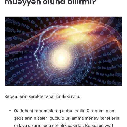
müəyyən oluna bilirmi?
Rəqəmlərin xarakter analizindəki rolu:
0:
Ruhani rəqəm olaraq qəbul edilir. 0 rəqəmi olan
şəxslərin hissləri güclü olur, amma mənəvi tərəflərini
ortaya çıxarmaqda çətinlik çəkirlər. Bu xüsusiyyət