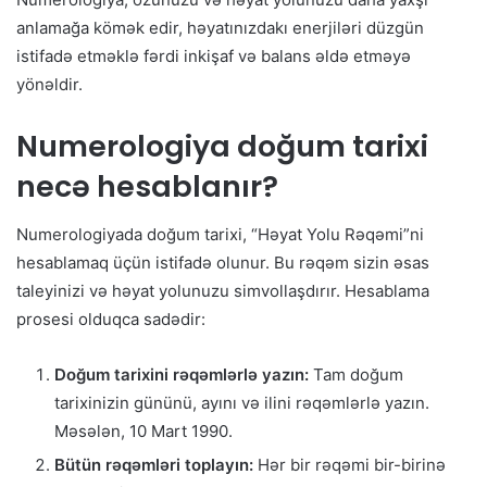
anlamağa kömək edir, həyatınızdakı enerjiləri düzgün
istifadə etməklə fərdi inkişaf və balans əldə etməyə
yönəldir.
Numerologiya doğum tarixi
necə hesablanır?
Numerologiyada doğum tarixi, “Həyat Yolu Rəqəmi”ni
hesablamaq üçün istifadə olunur. Bu rəqəm sizin əsas
taleyinizi və həyat yolunuzu simvollaşdırır. Hesablama
prosesi olduqca sadədir:
Doğum tarixini rəqəmlərlə yazın:
Tam doğum
tarixinizin gününü, ayını və ilini rəqəmlərlə yazın.
Məsələn, 10 Mart 1990.
Bütün rəqəmləri toplayın:
Hər bir rəqəmi bir-birinə