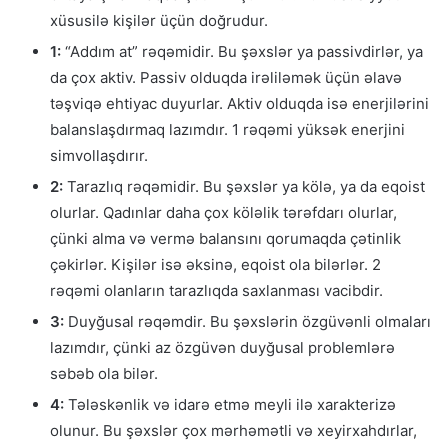
xüsusilə kişilər üçün doğrudur.
1:
“Addım at” rəqəmidir. Bu şəxslər ya passivdirlər, ya
da çox aktiv. Passiv olduqda irəliləmək üçün əlavə
təşviqə ehtiyac duyurlar. Aktiv olduqda isə enerjilərini
balanslaşdırmaq lazımdır. 1 rəqəmi yüksək enerjini
simvollaşdırır.
2:
Tarazlıq rəqəmidir. Bu şəxslər ya kölə, ya da eqoist
olurlar. Qadınlar daha çox köləlik tərəfdarı olurlar,
çünki alma və vermə balansını qorumaqda çətinlik
çəkirlər. Kişilər isə əksinə, eqoist ola bilərlər. 2
rəqəmi olanların tarazlıqda saxlanması vacibdir.
3:
Duyğusal rəqəmdir. Bu şəxslərin özgüvənli olmaları
lazımdır, çünki az özgüvən duyğusal problemlərə
səbəb ola bilər.
4:
Tələskənlik və idarə etmə meyli ilə xarakterizə
olunur. Bu şəxslər çox mərhəmətli və xeyirxahdırlar,