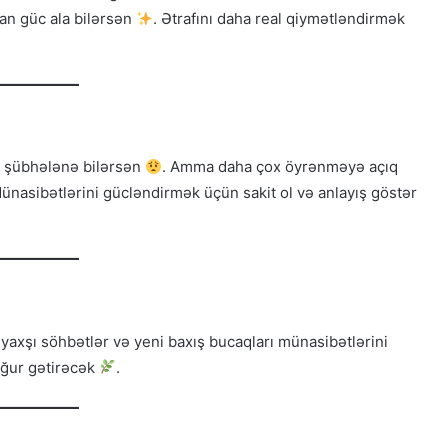
dan güc ala bilərsən
. Ətrafını daha real qiymətləndirmək
 şübhələnə bilərsən
. Amma daha çox öyrənməyə açıq
Münasibətlərini gücləndirmək üçün sakit ol və anlayış göstər
yaxşı söhbətlər və yeni baxış bucaqları münasibətlərini
uğur gətirəcək
.