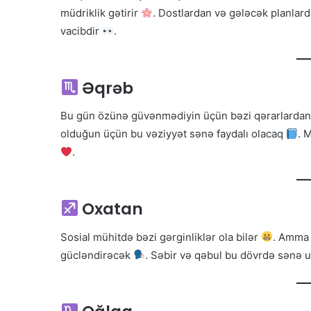
müdriklik gətirir
. Dostlardan və gələcək planlar
vacibdir
.
Əqrəb
Bu gün özünə güvənmədiyin üçün bəzi qərarlardan
olduğun üçün bu vəziyyət sənə faydalı olacaq
. 
.
Oxatan
Sosial mühitdə bəzi gərginliklər ola bilər
. Amma 
gücləndirəcək
. Səbir və qəbul bu dövrdə sənə 