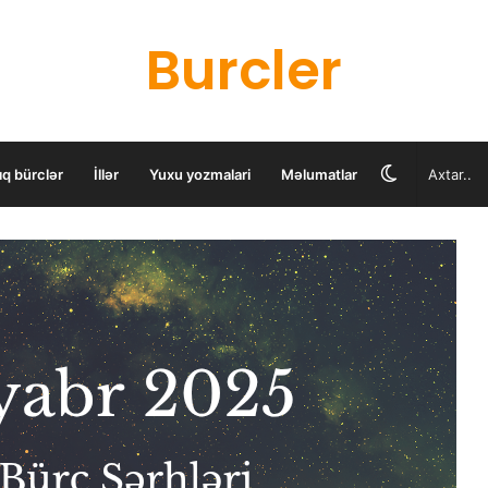
Burcler
Switch
ıq bürclər
İllər
Yuxu yozmalari
Məlumatlar
skin