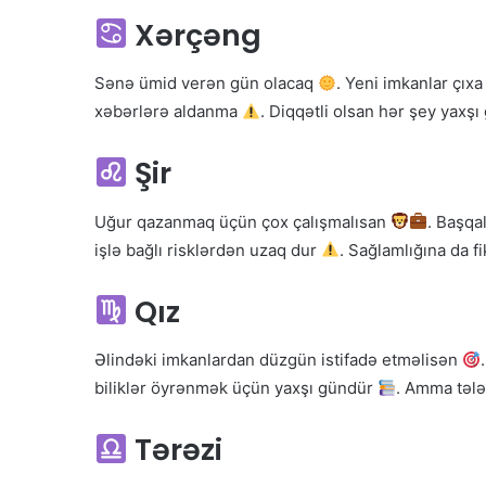
Xərçəng
Sənə ümid verən gün olacaq
. Yeni imkanlar çıxa
xəbərlərə aldanma
. Diqqətli olsan hər şey yaxş
Şir
Uğur qazanmaq üçün çox çalışmalısan
. Başqa
işlə bağlı risklərdən uzaq dur
. Sağlamlığına da fi
Qız
Əlindəki imkanlardan düzgün istifadə etməlisən
biliklər öyrənmək üçün yaxşı gündür
. Amma tələ
Tərəzi