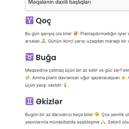
Məqalənin daxili başlıqları
Qoç
Bu gün qarışıq ola bilər
. Planlaşdırmadığın işlə
arxalan
. Günün ikinci yarısı uzaqdan maraqlı bir
Buğa
Məqsədinə çatmaq üçün bir az səbr və güc sərf e
. Amma planlı davransan uğur qazanacaqsan
.
üçün yaxşı vaxtdır
.
Əkizlər
Bugün bir az darıxdırıcı keçə bilər
. Çox yenilik 
yaxınlarınla münasibətdə əsəbləşmə
. Səbirli o