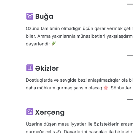
Buğa
Özünə tam əmin olmadığın üçün qərar vermək çətin
bilər. Amma yaxınlarınla münasibətləri yaxşılaşdır
dəyərləndir
.
Əkizlər
Dostluqlarda və sevgidə bəzi anlaşılmazlıqlar ola b
daha möhkəm qurmaq şansın olacaq
. Söhbətlər
Xərçəng
Üzərinə düşən məsuliyyətlər ilə öz istəklərin arası
qurmağa çalış ✍
. Dəyərlərini başqaları ilə birləş