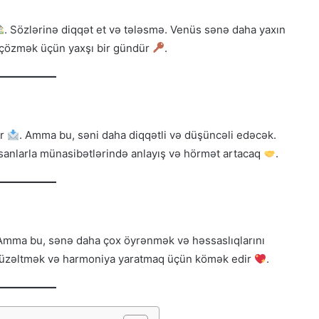
. Sözlərinə diqqət et və tələsmə. Venüs sənə daha yaxın
 çözmək üçün yaxşı bir gündür
.
ər
. Amma bu, səni daha diqqətli və düşüncəli edəcək.
nsanlarla münasibətlərində anlayış və hörmət artacaq
.
 Amma bu, sənə daha çox öyrənmək və həssaslıqlarını
 düzəltmək və harmoniya yaratmaq üçün kömək edir
.