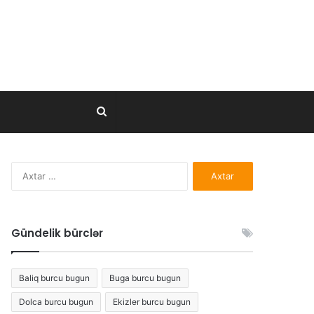
Axtar..
Axtarış:
Gündelik bürclər
Baliq burcu bugun
Buga burcu bugun
Dolca burcu bugun
Ekizler burcu bugun