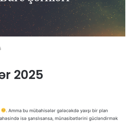
5
ər 2025
n
. Amma bu mübahisələr gələcəkdə yaxşı bir plan
sahəsində isə şanslısansa, münasibətlərini gücləndirmək