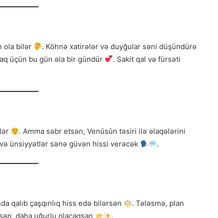
 ola bilər
. Köhnə xatirələr və duyğular səni düşündürə
maq üçün bu gün əla bir gündür
. Sakit qal və fürsəti
ilər
. Amma səbr etsən, Venüsün təsiri ilə əlaqələrini
 və ünsiyyətlər sənə güvən hissi verəcək
.
nda qalıb çaşqınlıq hiss edə bilərsən
. Tələsmə, plan
dirsən, daha uğurlu olacaqsan
.