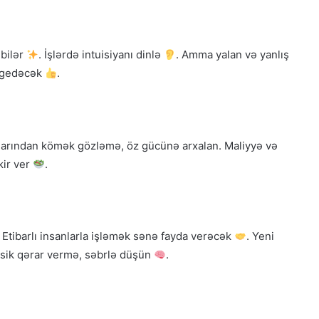
 bilər
. İşlərdə intuisiyanı dinlə
. Amma yalan və yanlış
ı gedəcək
.
larından kömək gözləmə, öz gücünə arxalan. Maliyyə və
kir ver
.
. Etibarlı insanlarla işləmək sənə fayda verəcək
. Yeni
sik qərar vermə, səbrlə düşün
.