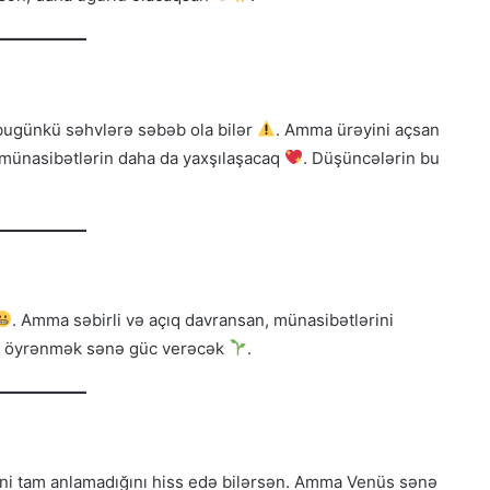
bugünkü səhvlərə səbəb ola bilər
. Amma ürəyini açsan
a münasibətlərin daha da yaxşılaşacaq
. Düşüncələrin bu
. Amma səbirli və açıq davransan, münasibətlərini
ğı öyrənmək sənə güc verəcək
.
əni tam anlamadığını hiss edə bilərsən. Amma Venüs sənə