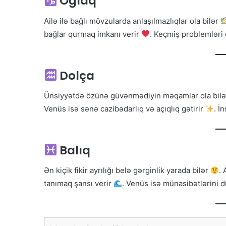
Oğlaq
Ailə ilə bağlı mövzularda anlaşılmazlıqlar ola bilər
bağlar qurmaq imkanı verir
. Keçmiş problemləri
Dolça
Ünsiyyətdə özünə güvənmədiyin məqamlar ola bil
Venüs isə sənə cazibədarlıq və açıqlıq gətirir
. İ
Balıq
Ən kiçik fikir ayrılığı belə gərginlik yarada bilər
.
tanımaq şansı verir
. Venüs isə münasibətlərini