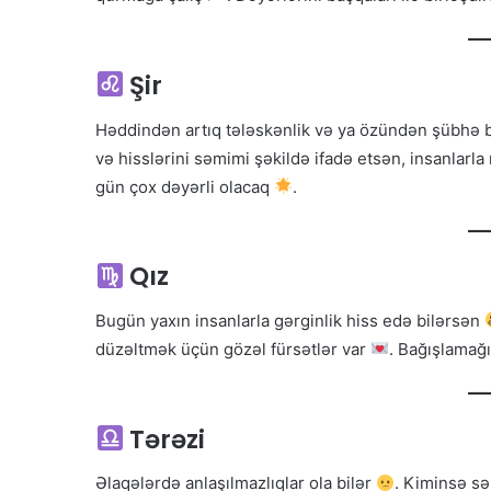
Şir
Həddindən artıq tələskənlik və ya özündən şübhə 
və hisslərini səmimi şəkildə ifadə etsən, insanlarl
gün çox dəyərli olacaq
.
Qız
Bugün yaxın insanlarla gərginlik hiss edə bilərsən
düzəltmək üçün gözəl fürsətlər var
. Bağışlama
Tərəzi
Əlaqələrdə anlaşılmazlıqlar ola bilər
. Kiminsə s