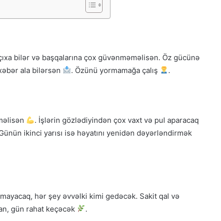
r çıxa bilər və başqalarına çox güvənməməlisən. Öz gücünə
 xəbər ala bilərsən
. Özünü yormamağa çalış
.
tməlisən
. İşlərin gözlədiyindən çox vaxt və pul aparacaq
 Günün ikinci yarısı isə həyatını yenidən dəyərləndirmək
olmayacaq, hər şey əvvəlki kimi gedəcək. Sakit qal və
lsan, gün rahat keçəcək
.