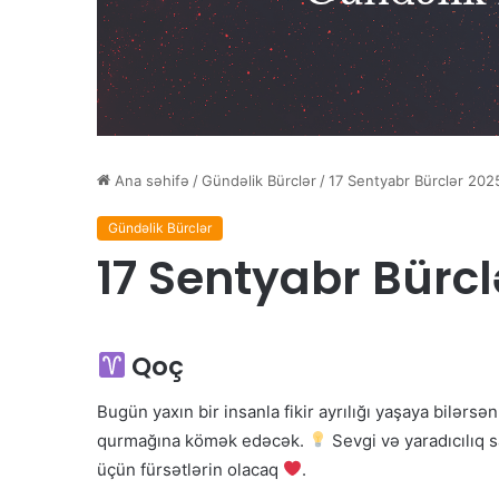
Ana səhifə
/
Gündəlik Bürclər
/
17 Sentyabr Bürclər 202
Gündəlik Bürclər
17 Sentyabr Bürcl
Qoç
Bugün yaxın bir insanla fikir ayrılığı yaşaya bilərsə
qurmağına kömək edəcək.
Sevgi və yaradıcılıq 
üçün fürsətlərin olacaq
.