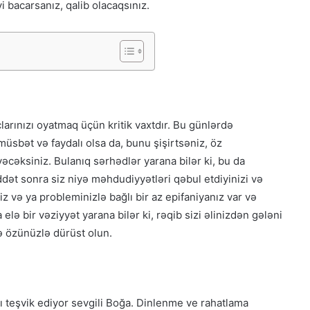
i bacarsanız, qalib olacaqsınız.
arınızı oyatmaq üçün kritik vaxtdır. Bu günlərdə
müsbət və faydalı olsa da, bunu şişirtsəniz, öz
əyəcəksiniz. Bulanıq sərhədlər yarana bilər ki, bu da
ddət sonra siz niyə məhdudiyyətləri qəbul etdiyinizi və
iz və ya probleminizlə bağlı bir az epifaniyanız var və
lə bir vəziyyət yarana bilər ki, rəqib sizi əlinizdən gələni
ə özünüzlə dürüst olun.
 teşvik ediyor sevgili Boğa. Dinlenme ve rahatlama