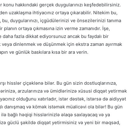
ir konu hakkındaki gerçek duygularınızı keşfedebilirsiniz.
den uzaklaşma ihtiyacınız ortaya çıkarabilir. Nitekim bu,
 bu, duygularınızı, içgüdülerinizi ve önsezilerinizi tanıma
ir planın ortaya çıkmasına izin verme zamanıdır. İşe,
ne daha fazla dikkat ediyorsunuz ancak bu faydalı bir
ak veya dinlenmek ve düşünmek için ekstra zaman ayırmak
ın ve günlük baskılara kısa bir ara verin.
 hisslər çiçəklənə bilər. Bu gün sizin dostluqlarınıza,
lərinizə, arzularınıza və ümidlərinizə xüsusi diqqət yetirmək
iyacınız olduğunu xatırladır, istər dəstək, istərsə də aidiyyət
ğlı danışmaq və kömək istəmək müalicəvi ola bilər! Bu gün
lə bağlı həqiqi hisslərinizlə əlaqə saxlayacaq və ya
nizə güclü şəkildə diqqət yetirmisiniz və yeni bir məqsəd,