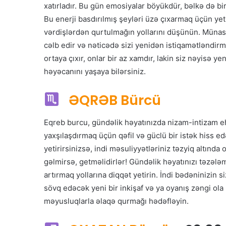
xatırladır. Bu gün emosiyalar böyükdür, bəlkə də bir a
Bu enerji basdırılmış şeyləri üzə çıxarmaq üçün yet
vərdişlərdən qurtulmağın yollarını düşünün. Münasi
cəlb edir və nəticədə sizi yenidən istiqamətləndir
ortaya çıxır, onlar bir az xamdır, lakin siz nəyisə 
həyəcanını yaşaya bilərsiniz.
ƏQRƏB Bürcü
Eqreb burcu, gündəlik həyatınızda nizam-intizam eh
yaxşılaşdırmaq üçün qəfil və güclü bir istək hiss ed
yetirirsinizsə, indi məsuliyyətləriniz təzyiq altında 
gəlmirsə, getməlidirlər! Gündəlik həyatınızı təzələ
artırmaq yollarına diqqət yetirin. İndi bədəninizin si
sövq edəcək yeni bir inkişaf və ya oyanış zəngi ola b
məyusluqlarla əlaqə qurmağı hədəfləyin.