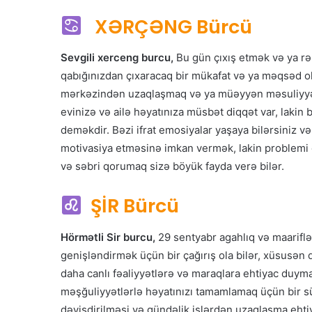
XƏRÇƏNG Bürcü
Sevgili xerceng burcu,
Bu gün çıxış etmək və ya rə
qabığınızdan çıxaracaq bir mükafat və ya məqsəd ol
mərkəzindən uzaqlaşmaq və ya müəyyən məsuliyyətl
evinizə və ailə həyatınıza müsbət diqqət var, laki
deməkdir. Bəzi ifrat emosiyalar yaşaya bilərsiniz v
motivasiya etməsinə imkan vermək, lakin problemi d
və səbri qorumaq sizə böyük fayda verə bilər.
ŞİR Bürcü
Hörmətli Sir burcu,
29 sentyabr agahlıq və maariflə
genişləndirmək üçün bir çağırış ola bilər, xüsusən d
daha canlı fəaliyyətlərə və maraqlara ehtiyac duym
məşğuliyyətlərlə həyatınızı tamamlamaq üçün bir 
dəyişdirilməsi və gündəlik işlərdən uzaqlaşma ehti