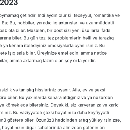
.2023
ymamaq çətindir. İndi aydın olur ki, təxəyyül, romantika və
 Bu; Bu, hobbilər, yaradıcılıq axtarışları və uzunmüddətli
 ola bilər. Məsələn, bir dost sizi yeni üsullarla ifadə
rana bilər. Bu gün tez-tez problemlərin həlli və tarazlıq
və ya kənara itələdiyiniz emosiyalarla oyanırsınız. Bu
bətə işıq sala bilər. Ürəyinizə əməl edin, amma nəticə
ilər, amma axtarmaq lazım olan şey orta yerdir.
izlik və tanışlıq hissləriniz oyanır. Ailə, ev və şəxsi
rə bilər. Bu yaxınlarda kənara atdığınız və ya nəzərdən
yə kömək edə bilərsiniz. Deyək ki, siz karyeranıza və xarici
rsiniz. Bu vəziyyətdə şəxsi həyatınıza daha keyfiyyətli
zünü göstərə bilər. Özünüzü həddindən artıq yükləyirsinizsə,
, həyatınızın digər sahələrində əlinizdən gələnin ən