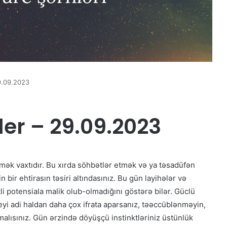
9.09.2023
er – 29.09.2023
tmək vaxtıdır. Bu xırda söhbətlər etmək və ya təsadüfən
 bir ehtirasın təsiri altındasınız. Bu gün layihələr və
i potensiala malik olub-olmadığını göstərə bilər. Güclü
eyi adi haldan daha çox ifrata aparsanız, təəccüblənməyin,
alısınız. Gün ərzində döyüşçü instinktləriniz üstünlük