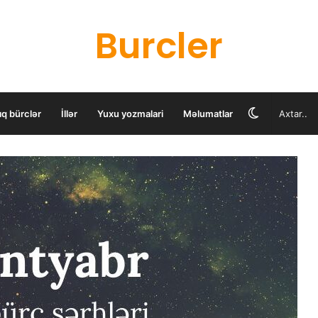
Burcler
Switch
ıq bürclər
İllər
Yuxu yozmalari
Məlumatlar
skin