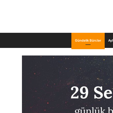
Gündəlik Bürclər
Ayl