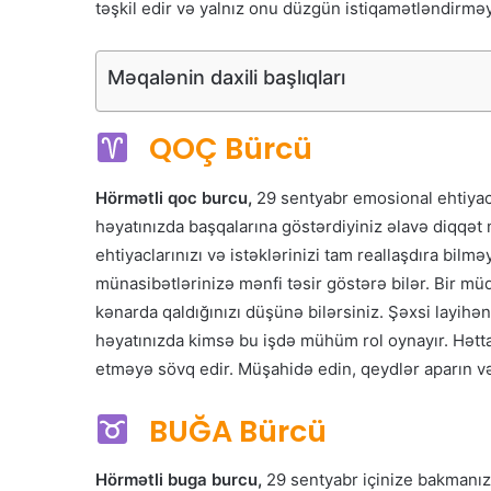
təşkil edir və yalnız onu düzgün istiqamətləndirməy
Məqalənin daxili başlıqları
QOÇ Bürcü
Hörmətli qoc burcu,
29 sentyabr emosional ehtiyacl
həyatınızda başqalarına göstərdiyiniz əlavə diqqət 
ehtiyaclarınızı və istəklərinizi tam reallaşdıra bilm
münasibətlərinizə mənfi təsir göstərə bilər. Bir mü
kənarda qaldığınızı düşünə bilərsiniz. Şəxsi layihən
həyatınızda kimsə bu işdə mühüm rol oynayır. Hətta e
etməyə sövq edir. Müşahidə edin, qeydlər aparın v
BUĞA Bürcü
Hörmətli buga burcu,
29 sentyabr içinize bakmanızı