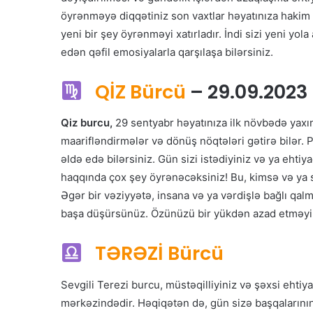
öyrənməyə diqqətiniz son vaxtlar həyatınıza hakim 
yeni bir şey öyrənməyi xatırladır. İndi sizi yeni y
edən qəfil emosiyalarla qarşılaşa bilərsiniz.
QİZ Bürcü
– 29.09.2023
Qiz burcu,
29 sentyabr həyatınıza ilk növbədə yaxın
maarifləndirmələr və dönüş nöqtələri gətirə bilər. 
əldə edə bilərsiniz. Gün sizi istədiyiniz və ya ehti
haqqında çox şey öyrənəcəksiniz! Bu, kimsə və ya si
Əgər bir vəziyyətə, insana və ya vərdişlə bağlı qalmı
başa düşürsünüz. Özünüzü bir yükdən azad etməyin i
TƏRƏZİ Bürcü
Sevgili Terezi burcu, müstəqilliyiniz və şəxsi ehti
mərkəzindədir. Həqiqətən də, gün sizə başqalarını