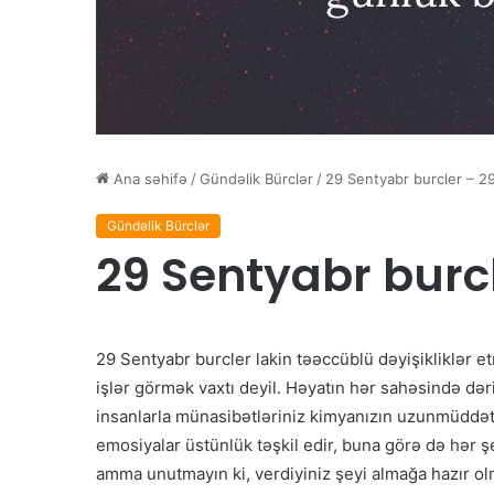
Ana səhifə
/
Gündəlik Bürclər
/
29 Sentyabr burcler – 2
Gündəlik Bürclər
29 Sentyabr burcl
29 Sentyabr burcler lakin təəccüblü dəyişikliklər e
işlər görmək vaxtı deyil. Həyatın hər sahəsində dərin
insanlarla münasibətləriniz kimyanızın uzunmüddətl
emosiyalar üstünlük təşkil edir, buna görə də hər ş
amma unutmayın ki, verdiyiniz şeyi almağa hazır olm