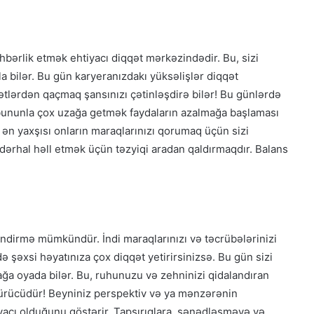
hbərlik etmək ehtiyacı diqqət mərkəzindədir. Bu, sizi
a bilər. Bu gün karyeranızdakı yüksəlişlər diqqət
ərdən qaçmaq şansınızı çətinləşdirə bilər! Bu günlərdə
n bununla çox uzağa getmək faydaların azalmağa başlaması
ə ən yaxşısı onların maraqlarınızı qorumaq üçün sizi
ərhal həll etmək üçün təzyiqi aradan qaldırmaqdır. Balans
ndirmə mümkündür. İndi maraqlarınızı və təcrübələrinizi
ə şəxsi həyatınıza çox diqqət yetirirsinizsə. Bu gün sizi
ağa oyada bilər. Bu, ruhunuzu və zehninizi qidalandıran
sürücüdür! Beyniniz perspektiv və ya mənzərənin
yacı olduğunu göstərir. Tapşırıqlara, sənədləşməyə və