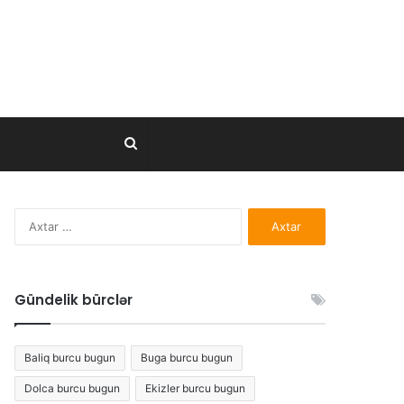
Axtar..
Axtarış:
Gündelik bürclər
Baliq burcu bugun
Buga burcu bugun
Dolca burcu bugun
Ekizler burcu bugun