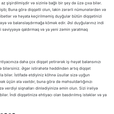
z şişirdilmişdir və sizinlə bağlı bir şey də üzə çıxa bilər.
işib; Buna görə diqqətli olun, lakin zərərli nümunələrdən və
bətlər və həyata keçirilməmiş duyğular bütün diqqətinizi
məyə və balanslaşdırmağa kömək edir. Əsl duyğularınız indi
yeni səviyyəyə qaldırmaq və ya yeni zəmin yaratmaq
tiyacınıza daha çox diqqət yetirərək iş-həyat balansınızı
ə bilərsiniz. Əgər istirahətə həddindən artıq diqqət
ola bilər. İstifadə etdiyiniz köhnə üsullar sizə uyğun
mək üçün əla vaxtdır, buna görə də məhsuldarlığınızı
zə verdiyi siqnalları dinlədiyinizə əmin olun. Sizi irəliyə
ilər. İndi diqqətinizə ehtiyacı olan basdırılmış istəklər və ya