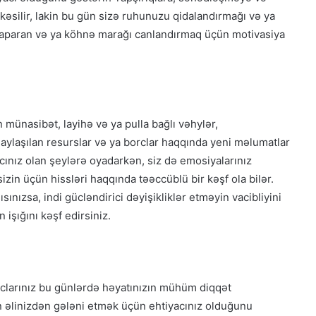
kəsilir, lakin bu gün sizə ruhunuzu qidalandırmağı və ya
ola aparan və ya köhnə marağı canlandırmaq üçün motivasiya
 münasibət, layihə və ya pulla bağlı vəhylər,
Paylaşılan resurslar və ya borclar haqqında yeni məlumatlar
yacınız olan şeylərə oyadarkən, siz də emosiyalarınız
zin üçün hissləri haqqında təəccüblü bir kəşf ola bilər.
sınızsa, indi gücləndirici dəyişikliklər etməyin vacibliyini
şığını kəşf edirsiniz.
yaclarınız bu günlərdə həyatınızın mühüm diqqət
n əlinizdən gələni etmək üçün ehtiyacınız olduğunu