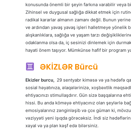
konusunda önemli bir şeyin farkına varabilir veya b
Zihinsel ve duygusal sağlığa dikkat etmek için rutin
radikal kararlar almanın zamanı değil. Bunun yerine,
ve ardından yavaş yavaş işleri halletmeye yönelik b
alışkanlıklara, sağlığa ve yaşam tarzı değişiklikleri
odaklanma olsa da, iç sesinizi dinlemek için durm
hayati önem taşıyor. Mümkünse hafif bir program yap
ƏKİZLƏR Bürcü
Ekizler burcu,
29 sentyabr kiməsə və ya hədəfə qarşı
sosial həyatınıza, əlaqələrinizə, xoşbəxtlik məqsəd
ehtiyacınızı stimullaşdırır. Gün sizə başqalarına eht
hissi. Bu anda köməyə ehtiyacınız olan şeylərlə ba
emosiyalarınız zənginləşib və çox güman ki, mövzu i
vəziyyəti yeni işıqda görəcəksiz. İndi siz hədəfləri
xəyal və ya plan kəşf edə bilərsiniz.