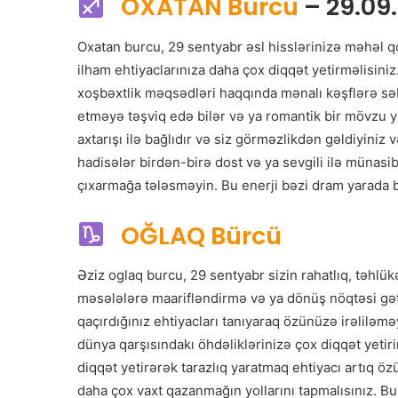
OXATAN Bürcü
– 29.09
Oxatan burcu, 29 sentyabr əsl hisslərinizə məhəl qo
ilham ehtiyaclarınıza daha çox diqqət yetirməlisiniz.
xoşbəxtlik məqsədləri haqqında mənalı kəşflərə səbəb
etməyə təşviq edə bilər və ya romantik bir mövzu ya
axtarışı ilə bağlıdır və siz görməzlikdən gəldiyiniz 
hadisələr birdən-birə dost və ya sevgili ilə münasi
çıxarmağa tələsməyin. Bu enerji bəzi dram yarada b
OĞLAQ Bürcü
Əziz oglaq burcu, 29 sentyabr sizin rahatlıq, təhlükəs
məsələlərə maarifləndirmə və ya dönüş nöqtəsi gəti
qaçırdığınız ehtiyacları tanıyaraq özünüzə irəliləmə
dünya qarşısındakı öhdəliklərinizə çox diqqət yetiri
diqqət yetirərək tarazlıq yaratmaq ehtiyacı artıq ö
daha çox vaxt qazanmağın yollarını tapmalısınız. Bu