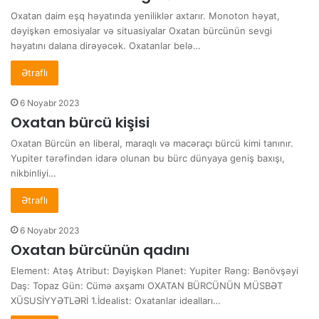
Oxatan daim eşq həyatında yeniliklər axtarır. Monoton həyat,
dəyişkən emosiyalar və situasiyalar Oxatan bürcünün sevgi
həyatını dalana dirəyəcək. Oxatanlar belə…
Ətraflı
6 Noyabr 2023
Oxatan bürcü kişisi
Oxatan Bürcün ən liberal, maraqlı və macəraçı bürcü kimi tanınır.
Yupiter tərəfindən idarə olunan bu bürc dünyaya geniş baxışı,
nikbinliyi…
Ətraflı
6 Noyabr 2023
Oxatan bürcünün qadını
Element: Atəş Atribut: Dəyişkən Planet: Yupiter Rəng: Bənövşəyi
Daş: Topaz Gün: Cümə axşamı OXATAN BÜRCÜNÜN MÜSBƏT
XÜSUSİYYƏTLƏRİ 1.İdealist: Oxatanlar idealları…