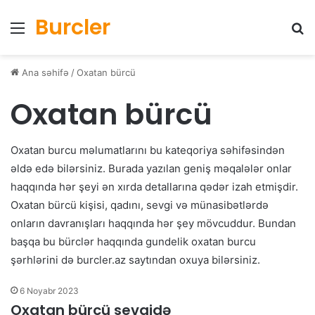
Burcler
Menyu
Ax
Ana səhifə
/
Oxatan bürcü
Oxatan bürcü
Oxatan burcu məlumatlarını bu kateqoriya səhifəsindən
əldə edə bilərsiniz. Burada yazılan geniş məqalələr onlar
haqqında hər şeyi ən xırda detallarına qədər izah etmişdir.
Oxatan bürcü kişisi, qadını, sevgi və münasibətlərdə
onların davranışları haqqında hər şey mövcuddur. Bundan
başqa bu bürclər haqqında
gundelik oxatan burcu
şərhlərini də burcler.az saytından oxuya bilərsiniz.
6 Noyabr 2023
Oxatan bürcü sevgidə