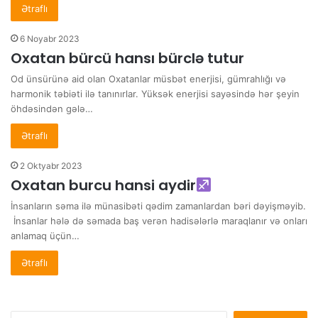
Ətraflı
6 Noyabr 2023
Oxatan bürcü hansı bürclə tutur
Od ünsürünə aid olan Oxatanlar müsbət enerjisi, gümrahlığı və
harmonik təbiəti ilə tanınırlar. Yüksək enerjisi sayəsində hər şeyin
öhdəsindən gələ…
Ətraflı
2 Oktyabr 2023
Oxatan burcu hansi aydir
İnsanların səma ilə münasibəti qədim zamanlardan bəri dəyişməyib.
İnsanlar hələ də səmada baş verən hadisələrlə maraqlanır və onları
anlamaq üçün…
Ətraflı
Axtarış: