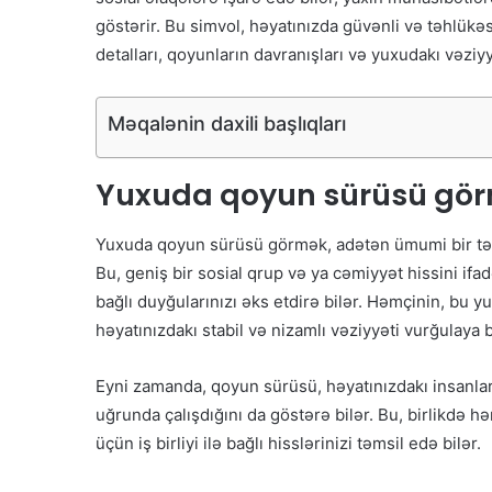
göstərir. Bu simvol, həyatınızda güvənli və təhlükəs
detalları, qoyunların davranışları və yuxudakı vəziy
Məqalənin daxili başlıqları
Yuxuda qoyun sürüsü gö
Yuxuda qoyun sürüsü görmək, adətən ümumi bir təsəv
Bu, geniş bir sosial qrup və ya cəmiyyət hissini ifa
bağlı duyğularınızı əks etdirə bilər. Həmçinin, bu y
həyatınızdakı stabil və nizamlı vəziyyəti vurğulaya b
Eyni zamanda, qoyun sürüsü, həyatınızdakı insanlar
uğrunda çalışdığını da göstərə bilər. Bu, birlikdə 
üçün iş birliyi ilə bağlı hisslərinizi təmsil edə bilər.