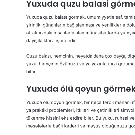
Yuxuda quzu balasi görm
Yuxuda quzu balası görmək, ümumiyyətlə saf, təmiz v
şirinlik, günahların bağışlanması və yeniliklərlə dol
ətrafınızdakı insanlarla olan münasibətlərdə yumşaq
dəyişikliklərə işarə edir.
Quzu balası, həmçinin, həyatda daha çox qayğı, diqqə
yuxu, həmçinin özünüzü və ya yaxınlarınızı qorumaq
bilər.
Yuxuda ölü qoyun görmə
Yuxuda ölü qoyun görmək, bir neçə fərqli mənanı if
ya praktiki problemləri, itkiləri və çətinlikləri si
tükənmə hissini əks etdirə bilər. Bu yuxu, ruhsal v
məsələlərlə bağlı kədərli və məyus olduğunuzu göst