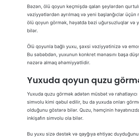
Bəzən, ölü qoyun keçmişdə qalan şeylərdən qurtulm
vəziyyətlərdən ayrılmaq və yeni başlanğıclar üçün
ölü qoyun görmək, həyatda bəzi uğursuzluqlar və ya
bilər.
Ölü qoyunla bağlı yuxu, şəxsi vəziyyətinizə və emosi
Bu səbəbdən, yuxunun konkret mənasını başa düşmək
nəzərə almaq əhəmiyyətlidir.
Yuxuda qoyun quzu görm
Yuxuda quzu görmək adətən müsbət və rahatlayıcı m
simvolu kimi qəbul edilir, bu da yuxuda onları görm
olduğunu göstərə bilər. Quzu, həmçinin həyatınızdak
inkişafın simvolu ola bilər.
Bu yuxu sizə dəstək və qayğıya ehtiyac duyduğunuz