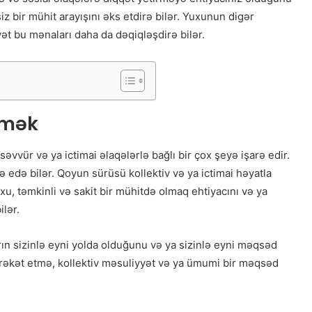
iz bir mühit arayışını əks etdirə bilər. Yuxunun digər
yət bu mənaları daha da dəqiqləşdirə bilər.
rmək
vür və ya ictimai əlaqələrlə bağlı bir çox şeyə işarə edir.
də edə bilər. Qoyun sürüsü kollektiv və ya ictimai həyatla
uxu, təmkinli və sakit bir mühitdə olmaq ehtiyacını və ya
ilər.
ın sizinlə eyni yolda olduğunu və ya sizinlə eyni məqsəd
hərəkət etmə, kollektiv məsuliyyət və ya ümumi bir məqsəd