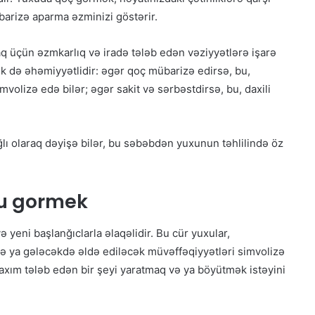
arizə aparma əzminizi göstərir.
 üçün əzmkarlıq və iradə tələb edən vəziyyətlərə işarə
k də əhəmiyyətlidir: əgər qoç mübarizə edirsə, bu,
volizə edə bilər; əgər sakit və sərbəstdirsə, bu, daxili
lı olaraq dəyişə bilər, bu səbəbdən yuxunun təhlilində öz
u gormek
eni başlanğıclarla əlaqəlidir. Bu cür yuxular,
 və ya gələcəkdə əldə ediləcək müvəffəqiyyətləri simvolizə
axım tələb edən bir şeyi yaratmaq və ya böyütmək istəyini