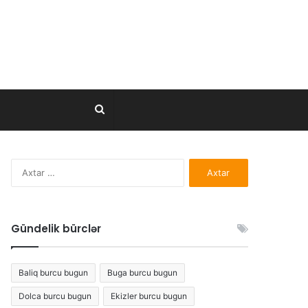
Axtar..
Axtarış:
Gündelik bürclər
Baliq burcu bugun
Buga burcu bugun
Dolca burcu bugun
Ekizler burcu bugun