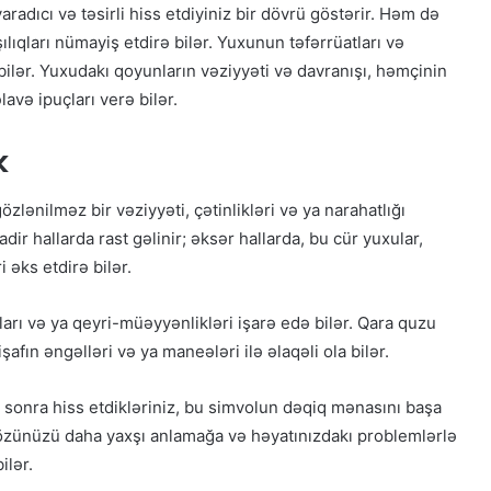
dıcı və təsirli hiss etdiyiniz bir dövrü göstərir. Həm də
ıqları nümayiş etdirə bilər. Yuxunun təfərrüatları və
ilər. Yuxudakı qoyunların vəziyyəti və davranışı, həmçinin
avə ipuçları verə bilər.
k
lənilməz bir vəziyyəti, çətinlikləri və ya narahatlığı
ir hallarda rast gəlinir; əksər hallarda, bu cür yuxular,
 əks etdirə bilər.
uları və ya qeyri-müəyyənlikləri işarə edə bilər. Qara quzu
fın əngəlləri və ya maneələri ilə əlaqəli ola bilər.
 sonra hiss etdikləriniz, bu simvolun dəqiq mənasını başa
zünüzü daha yaxşı anlamağa və həyatınızdakı problemlərlə
ilər.