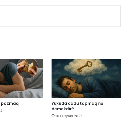
c pozmaq
Yuxuda cadu tapmaq nə
deməkdir?
25
10 Oktyabr 2025