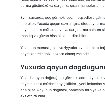
durma gücünüzü və qarşınıza çıxan maneələrlə müb
Eyni zamanda, qoç görmək, bəzi məqsədlərə çatmaq
edə bilər. Yuxuda qoçun davranışına diqqət yetirmə
həyatınızdakı mübarizə və ya qarşıdurma anlarını sim
rahatlıq və güvən hissini əks etdirə bilər.
Yuxuların mənası şəxsi vəziyyətlərə və hisslərə bağ
həyat kontekstinizi nəzərə almaq vacibdir.
Yuxuda qoyun dogdugun
Yuxuda qoyun doğduğunu görmək, adətən yenilik və y
həyatınızdakı müsbət dəyişiklikləri, yeni imkanları
edə bilər. Qoyunun doğması, həmçinin tərbiyə və b
əks etdirə bilər.