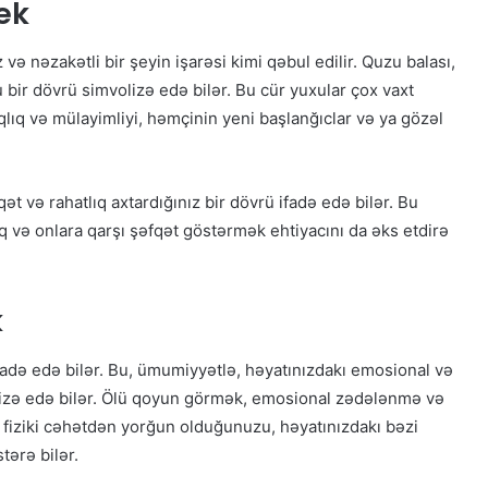
ek
ə nəzakətli bir şeyin işarəsi kimi qəbul edilir. Quzu balası,
u bir dövrü simvolizə edə bilər. Bu cür yuxular çox vaxt
lıq və mülayimliyi, həmçinin yeni başlanğıclar və ya gözəl
t və rahatlıq axtardığınız bir dövrü ifadə edə bilər. Bu
 və onlara qarşı şəfqət göstərmək ehtiyacını da əks etdirə
k
adə edə bilər. Bu, ümumiyyətlə, həyatınızdakı emosional və
mvolizə edə bilər. Ölü qoyun görmək, emosional zədələnmə və
ə fiziki cəhətdən yorğun olduğunuzu, həyatınızdakı bəzi
ərə bilər.