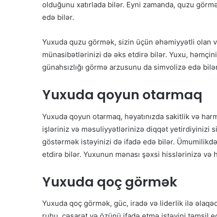
olduğunu xatırlada bilər. Eyni zamanda, quzu görmək 
edə bilər.
Yuxuda quzu görmək, sizin üçün əhəmiyyətli olan və
münasibətlərinizi də əks etdirə bilər. Yuxu, həmçin
günahsızlığı görmə arzusunu da simvolizə edə bilər
Yuxuda qoyun otarmaq
Yuxuda qoyun otarmaq, həyatınızda sakitlik və harm
işləriniz və məsuliyyətlərinizə diqqət yetirdiyinizi
göstərmək istəyinizi də ifadə edə bilər. Ümumilikd
etdirə bilər. Yuxunun mənası şəxsi hisslərinizə və h
Yuxuda qoç görmək
Yuxuda qoç görmək, güc, iradə və liderlik ilə əlaq
ruhu, cəsarət və özünü ifadə etmə istəyini təmsil e