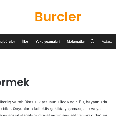
Burcler
Switch
ıq bürclər
İllər
Yuxu yozmalari
Məlumatlar
skin
ormek
arlıq və təhlükəsizlik arzusunu ifadə edir. Bu, həyatınızda
rə bilər. Qoyunların kollektiv şəkildə yaşaması, ailə və ya
rə və sosial əlaqələrə diqqət yetirməyə ehtiyacınız olduğunu