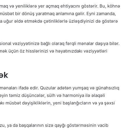
aq və yeniliklərə yer açmaq ehtiyacını göstərir. Bu, köhnə
 müsbət bir dönüş yaratmaq anlamına gəlir. Eyni zamanda,
 uğur əldə etməkdə çətinliklərlə üzləşdiyinizi də göstərə
onal vəziyyətinizə bağlı olaraq fərqli mənalar daşıya bilər.
 üçün öz hisslərinizi və həyatınızdakı vəziyyətləri
ək
ənaları ifadə edir. Quzular adətən yumşaq və günahsızlıq
əyin təmiz düşüncələr, sülh və harmoniya ilə əlaqəli
ı müsbət dəyişikliklərin, yeni başlanğıcların və ya şəxsi
u, ya da başqalarının sizə qayğı göstərməsinin vacib