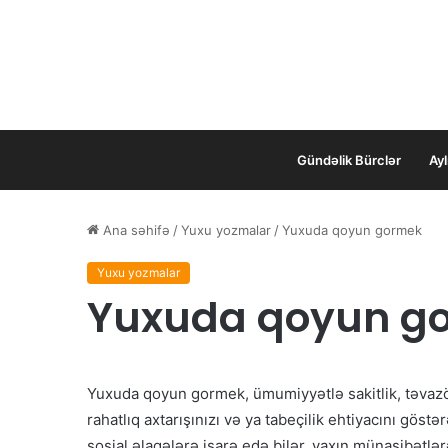
Gündəlik Bürclər
Ayl
Ana səhifə
/
Yuxu yozmalar
/
Yuxuda qoyun gormek
Yuxu yozmalar
Yuxuda qoyun g
Yuxuda qoyun gormek, ümumiyyətlə sakitlik, təvazök
rahatlıq axtarışınızı və ya tabeçilik ehtiyacını göstə
sosial əlaqələrə işarə edə bilər, yaxın münasibətlə