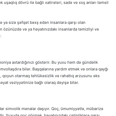
uşaqlıq dövrü ilə bağlı xatirələri, sadə və xoş anları təmsil
 ya sizə şəfqət bəxş edən insanlara qarşı olan
in özünüzdə və ya həyatınızdakı insanlarda təmizliyi və
.
oniya axtardığınızı göstərir. Bu yuxu həm də gündəlik
 simvollaşdıra bilər. Başqalarına yardım etmək və onlara qayğı
ə, qoyun otarmaq təhlükəsizlik və rahatlıq arzusunu əks
əyat vəziyyətinizə bağlı olaraq dəyişə bilər.
ədar simvolik mənalar daşıyır. Qoç, ümumiyyətlə, mübarizə
dir. Yuxuda qoç görmək, həyatınızdakı çətinliklərə qarşı