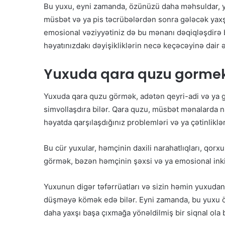
Bu yuxu, eyni zamanda, özünüzü daha məhsuldar, yara
müsbət və ya pis təcrübələrdən sonra gələcək yaxşıl
emosional vəziyyətiniz də bu mənanı dəqiqləşdirə b
həyatınızdakı dəyişikliklərin necə keçəcəyinə dair əl
Yuxuda qara quzu gorme
Yuxuda qara quzu görmək, adətən qeyri-adi və ya göz
simvollaşdıra bilər. Qara quzu, müsbət mənalarda nad
həyatda qarşılaşdığınız problemləri və ya çətinlikləri
Bu cür yuxular, həmçinin daxili narahatlıqları, qorx
görmək, bəzən həmçinin şəxsi və ya emosional inkişa
Yuxunun digər təfərrüatları və sizin həmin yuxudan
düşməyə kömək edə bilər. Eyni zamanda, bu yuxu ö
daha yaxşı başa çıxmağa yönəldilmiş bir siqnal ola b