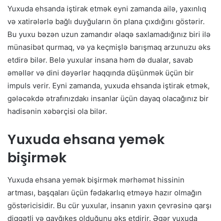
Yuxuda ehsanda iştirak etmək eyni zamanda ailə, yaxınlıq
və xatirələrlə bağlı duyğuların ön plana çıxdığını göstərir.
Bu yuxu bəzən uzun zamandır əlaqə saxlamadığınız biri ilə
münasibət qurmaq, və ya keçmişlə barışmaq arzunuzu əks
etdirə bilər. Belə yuxular insana həm də dualar, savab
əməllər və dini dəyərlər haqqında düşünmək üçün bir
impuls verir. Eyni zamanda, yuxuda ehsanda iştirak etmək,
gələcəkdə ətrafınızdakı insanlar üçün dayaq olacağınız bir
hadisənin xəbərçisi ola bilər.
Yuxuda ehsana yemək
bişirmək
Yuxuda ehsana yemək bişirmək mərhəmət hissinin
artması, başqaları üçün fədakarlıq etməyə hazır olmağın
göstəricisidir. Bu cür yuxular, insanın yaxın çevrəsinə qarşı
diqqətli və qayğıkeş olduğunu əks etdirir. Əgər yuxuda