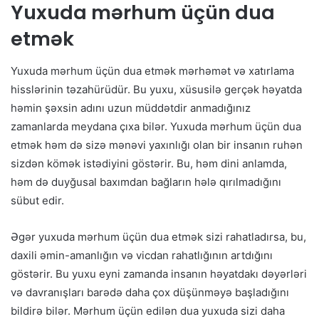
Yuxuda mərhum üçün dua
etmək
Yuxuda mərhum üçün dua etmək mərhəmət və xatırlama
hisslərinin təzahürüdür. Bu yuxu, xüsusilə gerçək həyatda
həmin şəxsin adını uzun müddətdir anmadığınız
zamanlarda meydana çıxa bilər. Yuxuda mərhum üçün dua
etmək həm də sizə mənəvi yaxınlığı olan bir insanın ruhən
sizdən kömək istədiyini göstərir. Bu, həm dini anlamda,
həm də duyğusal baxımdan bağların hələ qırılmadığını
sübut edir.
Əgər yuxuda mərhum üçün dua etmək sizi rahatladırsa, bu,
daxili əmin-amanlığın və vicdan rahatlığının artdığını
göstərir. Bu yuxu eyni zamanda insanın həyatdakı dəyərləri
və davranışları barədə daha çox düşünməyə başladığını
bildirə bilər. Mərhum üçün edilən dua yuxuda sizi daha