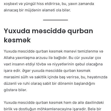
xoşbəxt və yüngül hiss etdirirsə, bu, yaxın zamanda
alınacaq bir müjdənin əlaməti ola bilər.
Yuxuda məsciddə qurban
kəsmək
Yuxuda məsciddə qurban kəsmək mənəvi təmizlənmə və
Allaha yaxınlaşma arzusu ilə bağlıdır. Bu cür yuxular çox
vaxt insanın etdiyi tövbə və niyyətlərinin qəbul olacağına
işarə edir. Əgər yuxuda məsciddə qurban kəsmək
mərasimi sülh və sakitlik içində baş verirsə, bu, həyatınızda
düzənli və ruhi olaraq sabit bir dönəmin başlandığını
göstərə bilər.
Yuxuda məsciddə qurban kəsmək həm də ailə daxilindəki
birlik və dostluğun möhkəmlənəcəyinə işarədir. Belə bir