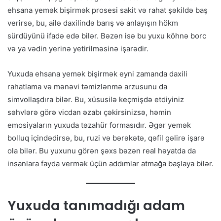
ehsana yemək bişirmək prosesi sakit və rahat şəkildə baş
verirsə, bu, ailə daxilində barış və anlayışın hökm
sürdüyünü ifadə edə bilər. Bəzən isə bu yuxu köhnə borc
və ya vədin yerinə yetirilməsinə işarədir.
Yuxuda ehsana yemək bişirmək eyni zamanda daxili
rahatlama və mənəvi təmizlənmə arzusunu da
simvollaşdıra bilər. Bu, xüsusilə keçmişdə etdiyiniz
səhvlərə görə vicdan əzabı çəkirsinizsə, həmin
emosiyaların yuxuda təzahür formasıdır. Əgər yemək
bolluq içindədirsə, bu, ruzi və bərəkətə, qəfil gəlirə işarə
ola bilər. Bu yuxunu görən şəxs bəzən real həyatda da
insanlara fayda vermək üçün addımlar atmağa başlaya bilər.
Yuxuda tanımadığı adam