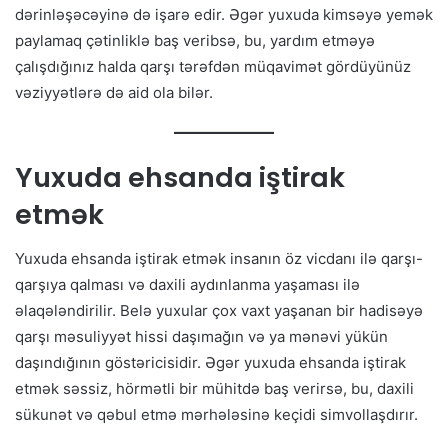
dərinləşəcəyinə də işarə edir. Əgər yuxuda kimsəyə yemək
paylamaq çətinliklə baş veribsə, bu, yardım etməyə
çalışdığınız halda qarşı tərəfdən müqavimət gördüyünüz
vəziyyətlərə də aid ola bilər.
Yuxuda ehsanda iştirak
etmək
Yuxuda ehsanda iştirak etmək insanın öz vicdanı ilə qarşı-
qarşıya qalması və daxili aydınlanma yaşaması ilə
əlaqələndirilir. Belə yuxular çox vaxt yaşanan bir hadisəyə
qarşı məsuliyyət hissi daşımağın və ya mənəvi yükün
daşındığının göstəricisidir. Əgər yuxuda ehsanda iştirak
etmək səssiz, hörmətli bir mühitdə baş verirsə, bu, daxili
sükunət və qəbul etmə mərhələsinə keçidi simvollaşdırır.