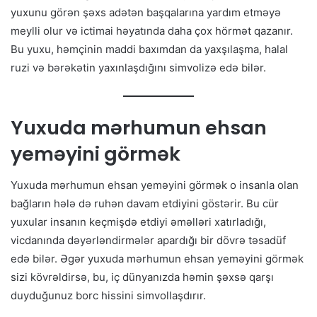
yuxunu görən şəxs adətən başqalarına yardım etməyə
meylli olur və ictimai həyatında daha çox hörmət qazanır.
Bu yuxu, həmçinin maddi baxımdan da yaxşılaşma, halal
ruzi və bərəkətin yaxınlaşdığını simvolizə edə bilər.
Yuxuda mərhumun ehsan
yeməyini görmək
Yuxuda mərhumun ehsan yeməyini görmək o insanla olan
bağların hələ də ruhən davam etdiyini göstərir. Bu cür
yuxular insanın keçmişdə etdiyi əməlləri xatırladığı,
vicdanında dəyərləndirmələr apardığı bir dövrə təsadüf
edə bilər. Əgər yuxuda mərhumun ehsan yeməyini görmək
sizi kövrəldirsə, bu, iç dünyanızda həmin şəxsə qarşı
duyduğunuz borc hissini simvollaşdırır.