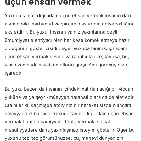
üçün ehsan vermək
Yuxuda tanımadığı adam üçün ehsan vermək insanın daxili
aləmindəki mərhəmət və yardım hisslərinin universallığını
əks etdirir. Bu yuxu, insanın yalnız yaxınlarına deyil,
ümumiyyətlə ehtiyacı olan hər kəsə kömək etməyə hazır
olduğunun göstəricisidir. Əgər yuxuda tanımadığı adam
üçün ehsan vermək sevinc və rahatlıqla qarşılanırsa, bu,
yaxın zamanda savab əməllərin qarşılığını görəcəyinizə
işarədir.
Bu yuxu bəzən də insanın içindəki xatırlamadığı bir vicdan
yükünə və ya qeyri-müəyyən narahatlıqlara da dəlalət edir.
Ola bilər ki, keçmişdə etdiyiniz bir hərəkət sizdə bilinçaltı
səviyyədə iz buraxıb. Yuxuda tanımadığı adam üçün ehsan
vermək həm də cəmiyyətə töhfə vermək, sosial
məsuliyyətlərə daha yaxınlaşmaq istəyini göstərir. Əgər bu
yuxunu tez-tez görürsünüzsə, bu, mənəvi dünyanızın