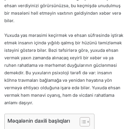
ehsan verdiyinizi görürsünüzsə, bu keçmişdə unudulmuş
bir məsələni həll etməyin vaxtının gəldiyindən xəbər verə
bilər.
Yuxuda yas mərasimi keçirmək və ehsan süfrəsində iştirak
etmək insanın içində yığılıb qalmış bir hüzünü təmizləmək
istəyini göstərə bilər. Bəzi təfsirlərə görə, yuxuda ehsan
vermək yaxın zamanda alınacaq xeyirli bir xəbər və ya
ruhən rahatlama və mərhəmət duyğularının güclənməsi
deməkdir. Bu yuxuların psixoloji tərəfi də var: insanın
köhnə travmaları bağlamağa və yenidən həyatına yön
verməyə ehtiyacı olduğuna işarə edə bilər. Yuxuda ehsan
vermək həm mənəvi oyanış, həm də vicdani rahatlama
anlamı daşıyır.
Məqalənin daxili başlıqları