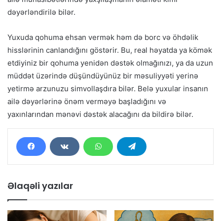
dəyərləndirilə bilər.
Yuxuda qohuma ehsan vermək həm də borc və öhdəlik
hisslərinin canlandığını göstərir. Bu, real həyatda ya kömək
etdiyiniz bir qohuma yenidən dəstək olmağınızı, ya da uzun
müddət üzərində düşündüyünüz bir məsuliyyəti yerinə
yetirmə arzunuzu simvollaşdıra bilər. Belə yuxular insanın
ailə dəyərlərinə önəm verməyə başladığını və
yaxınlarından mənəvi dəstək alacağını da bildirə bilər.
Əlaqəli yazılar