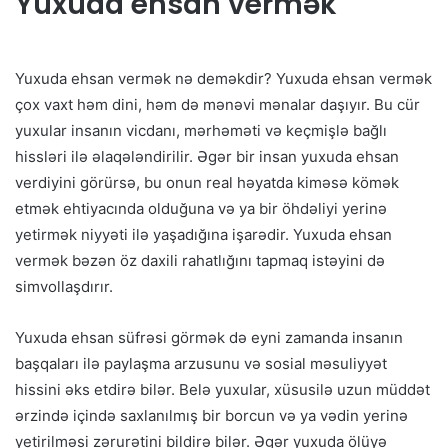
Yuxuda ehsan vermək
Yuxuda ehsan vermək nə deməkdir? Yuxuda ehsan vermək
çox vaxt həm dini, həm də mənəvi mənalar daşıyır. Bu cür
yuxular insanın vicdanı, mərhəməti və keçmişlə bağlı
hissləri ilə əlaqələndirilir. Əgər bir insan yuxuda ehsan
verdiyini görürsə, bu onun real həyatda kiməsə kömək
etmək ehtiyacında olduğuna və ya bir öhdəliyi yerinə
yetirmək niyyəti ilə yaşadığına işarədir. Yuxuda ehsan
vermək bəzən öz daxili rahatlığını tapmaq istəyini də
simvollaşdırır.
Yuxuda ehsan süfrəsi görmək də eyni zamanda insanın
başqaları ilə paylaşma arzusunu və sosial məsuliyyət
hissini əks etdirə bilər. Belə yuxular, xüsusilə uzun müddət
ərzində içində saxlanılmış bir borcun və ya vədin yerinə
yetirilməsi zərurətini bildirə bilər. Əgər yuxuda ölüyə