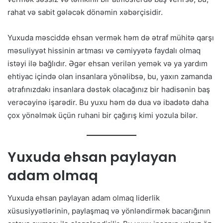
rahat və sabit gələcək dönəmin xəbərçisidir.
Yuxuda məsciddə ehsan vermək həm də ətraf mühitə qarşı
məsuliyyət hissinin artması və cəmiyyətə faydalı olmaq
istəyi ilə bağlıdır. Əgər ehsan verilən yemək və ya yardım
ehtiyac içində olan insanlara yönəlibsə, bu, yaxın zamanda
ətrafınızdakı insanlara dəstək olacağınız bir hadisənin baş
verəcəyinə işarədir. Bu yuxu həm də dua və ibadətə daha
çox yönəlmək üçün ruhani bir çağırış kimi yozula bilər.
Yuxuda ehsan paylayan
adam olmaq
Yuxuda ehsan paylayan adam olmaq liderlik
xüsusiyyətlərinin, paylaşmaq və yönləndirmək bacarığının