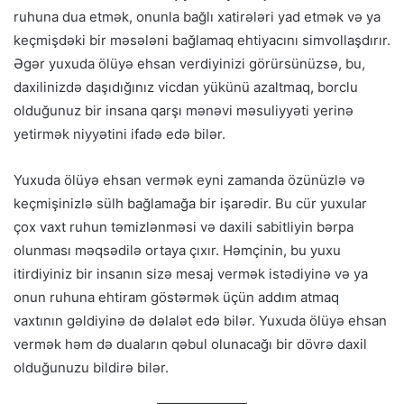
ruhuna dua etmək, onunla bağlı xatirələri yad etmək və ya
keçmişdəki bir məsələni bağlamaq ehtiyacını simvollaşdırır.
Əgər yuxuda ölüyə ehsan verdiyinizi görürsünüzsə, bu,
daxilinizdə daşıdığınız vicdan yükünü azaltmaq, borclu
olduğunuz bir insana qarşı mənəvi məsuliyyəti yerinə
yetirmək niyyətini ifadə edə bilər.
Yuxuda ölüyə ehsan vermək eyni zamanda özünüzlə və
keçmişinizlə sülh bağlamağa bir işarədir. Bu cür yuxular
çox vaxt ruhun təmizlənməsi və daxili sabitliyin bərpa
olunması məqsədilə ortaya çıxır. Həmçinin, bu yuxu
itirdiyiniz bir insanın sizə mesaj vermək istədiyinə və ya
onun ruhuna ehtiram göstərmək üçün addım atmaq
vaxtının gəldiyinə də dəlalət edə bilər. Yuxuda ölüyə ehsan
vermək həm də duaların qəbul olunacağı bir dövrə daxil
olduğunuzu bildirə bilər.