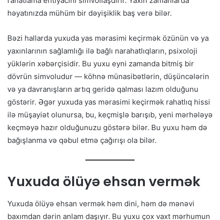
rahatlama ehtiyacını simvollaşdırır. Yaxın zamanlarda
həyatınızda mühüm bir dəyişiklik baş verə bilər.
Bəzi hallarda yuxuda yas mərasimi keçirmək özünün və ya
yaxınlarının sağlamlığı ilə bağlı narahatlıqların, psixoloji
yüklərin xəbərçisidir. Bu yuxu eyni zamanda bitmiş bir
dövrün simvoludur — köhnə münasibətlərin, düşüncələrin
və ya davranışların artıq geridə qalması lazım olduğunu
göstərir. Əgər yuxuda yas mərasimi keçirmək rahatlıq hissi
ilə müşayiət olunursa, bu, keçmişlə barışıb, yeni mərhələyə
keçməyə hazır olduğunuzu göstərə bilər. Bu yuxu həm də
bağışlanma və qəbul etmə çağırışı ola bilər.
Yuxuda ölüyə ehsan vermək
Yuxuda ölüyə ehsan vermək həm dini, həm də mənəvi
baxımdan dərin anlam daşıyır. Bu yuxu çox vaxt mərhumun