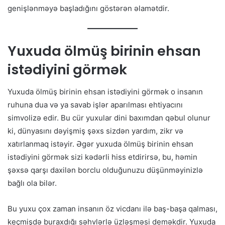
genişlənməyə başladığını göstərən əlamətdir.
Yuxuda ölmüş birinin ehsan
istədiyini görmək
Yuxuda ölmüş birinin ehsan istədiyini görmək o insanın
ruhuna dua və ya savab işlər aparılması ehtiyacını
simvolizə edir. Bu cür yuxular dini baxımdan qəbul olunur
ki, dünyasını dəyişmiş şəxs sizdən yardım, zikr və
xatırlanmaq istəyir. Əgər yuxuda ölmüş birinin ehsan
istədiyini görmək sizi kədərli hiss etdirirsə, bu, həmin
şəxsə qarşı daxilən borclu olduğunuzu düşünməyinizlə
bağlı ola bilər.
Bu yuxu çox zaman insanın öz vicdanı ilə baş-başa qalması,
keçmişdə buraxdığı səhvlərlə üzləşməsi deməkdir. Yuxuda