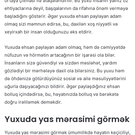
ortaya çıxması ilə əlaqələndirilir. Bu yuxu insanın yalnız öz
ehtiyaclarına deyil, başqalarının da rifahına önəm verməyə
başladığını göstərir. Əgər yuxuda ehsan paylayan adam
olmaq sizi məmnun edirsə, bu, daxilən xoş niyyətli və
xeyirxah bir insan olduğunuzu əks etdirir.
Yuxuda ehsan paylayan adam olmaq, həm də cəmiyyətdə
nüfuzun və hörmətin artacağının bir işarəsi ola bilər.
İnsanların sizə güvəndiyi və sizdən məsləhət, yardım
gözlədiyi bir mərhələyə daxil ola bilərsiniz. Bu yuxu həm
də öhdənizə götürdüyünüz sosial və ailə məsuliyyətlərini
uğurla daşıyacağınızı bildirir. Əgər paylaşdığınız ehsan
bolluq içindədirsə, bu, həyatınızda bolluq və bərəkətə
doğru irəliləmək deməkdir.
Yuxuda yas mərasimi görmək
Yuxuda yas mərasimi görmək ümumilikdə həyatın keçiciliyi,