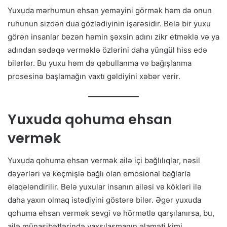
Yuxuda mərhumun ehsan yeməyini görmək həm də onun
ruhunun sizdən dua gözlədiyinin işarəsidir. Belə bir yuxu
görən insanlar bəzən həmin şəxsin adını zikr etməklə və ya
adından sədəqə verməklə özlərini daha yüngül hiss edə
bilərlər. Bu yuxu həm də qəbullanma və bağışlanma
prosesinə başlamağın vaxtı gəldiyini xəbər verir.
Yuxuda qohuma ehsan
vermək
Yuxuda qohuma ehsan vermək ailə içi bağlılıqlar, nəsil
dəyərləri və keçmişlə bağlı olan emosional bağlarla
əlaqələndirilir. Belə yuxular insanın ailəsi və kökləri ilə
daha yaxın olmaq istədiyini göstərə bilər. Əgər yuxuda
qohuma ehsan vermək sevgi və hörmətlə qarşılanırsa, bu,
ailə münasibətlərində yaxşılaşmanın əlaməti kimi