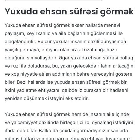
Yuxuda ehsan süfrəsi görmək
Yuxuda ehsan süfrəsi görmək əksər hallarda mənəvi
paylaşım, xeyirxahlıq və ailə bağlarının güclənməsi ilə
əlaqələndirilir. Bu cür yuxular insanın daxili dünyasında
yaxşılıq etməyə, ehtiyacı olanlara əl uzatmağa hazır
olduğunu simvollaşdırır. Əgər yuxuda ehsan süfrəsi bolluq
və ruzi ilə doludursa, bu, yaxın gələcəkdə rifahın artacağını
və xoş niyyətlə atılan addımların bəhrə verəcəyini göstərə
bilər. Bəzi hallarda isə yuxuda ehsan süfrəsi görmək bir
itkini yad etmə ehtiyacını, qəlbdə iz buraxan bir hadisəni
yenidən düşünmək istəyini əks etdirir.
Yuxuda ehsan süfrəsi görmək həm də insanın ailə içində
və ya cəmiyyət daxilində birləşdirici rol oynamaq istədiyini
ifadə edə bilər. Bəlkə də çoxdan görmədiyiniz insanlarla
münasibətləri yenidən bərpa etməyə ehtiyac duyursunuz.