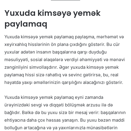
Yuxuda kimsəyə yemək
paylamaq
Yuxuda kimsəyə yemək paylamaq paylaşma, mərhəmət və
xeyirxahlıq hisslərinin ön plana çıxdığını göstərir. Bu cür
yuxular adətən insanın başqalarına qarşı duyduğu
məsuliyyəti, sosial əlaqələrə verdiyi əhəmiyyəti və mənəvi
zənginliyini simvollaşdırır. Əgər yuxuda kimsəyə yemək
paylamaq hissi sizə rahatlıq və sevinc gətirirsə, bu, real
həyatda yaxşı əməllərinizin qarşılığını alacağınızı göstərir.
Yuxuda kimsəyə yemək paylamaq eyni zamanda
ürəyinizdəki sevgi və diqqəti bölüşmək arzusu ilə də
bağlıdır. Bəlkə də bu yuxu sizə bir mesaj verir: başqalarının
ehtiyacına daha çox həssas yanaşın. Bu yuxu bəzən maddi
bolluğun artacağına və ya yaxınlarınızla münasibətlərin