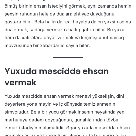
ölmüş birinin ehsan istədiyini görmək, eyni zamanda həmin
şəxsin ruhunun hələ də dualara ehtiyac duyduğunu
göstərə bilər. Belə hallarda real həyatda da bu şəxsin adına
dua etmək, sədəqə vermək rahatlıq gətirə bilər. Bu yuxu
həm də xatirələrə dəyər vermək və keçmişi unutmamaq
mövzusunda bir xəbərdarlıq sayıla bilər.
Yuxuda məsciddə ehsan
vermək
Yuxuda məsciddə ehsan vermək mənəvi yüksəlişin, dini
dəyərlərə yönəlməyin və iç dünyada təmizlənmənin
simvoludur. Belə bir yuxu görmək insanın həyatında yeni
mərhələyə qədəm qoyduğunun, günahlarından tövbə
etmək istədiyinin əlamətidir. Əgər yuxuda məsciddə ehsan
vermək səssiz və təmkinli bir atmosferdə baş verirsə, bu,