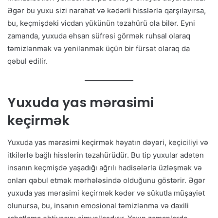
Əgər bu yuxu sizi narahat və kədərli hisslərlə qarşılayırsa,
bu, keçmişdəki vicdan yükünün təzahürü ola bilər. Eyni
zamanda, yuxuda ehsan süfrəsi görmək ruhsal olaraq
təmizlənmək və yenilənmək üçün bir fürsət olaraq da
qəbul edilir.
Yuxuda yas mərasimi
keçirmək
Yuxuda yas mərasimi keçirmək həyatın dəyəri, keçiciliyi və
itkilərlə bağlı hisslərin təzahürüdür. Bu tip yuxular adətən
insanın keçmişdə yaşadığı ağrılı hadisələrlə üzləşmək və
onları qəbul etmək mərhələsində olduğunu göstərir. Əgər
yuxuda yas mərasimi keçirmək kədər və sükutla müşayiət
olunursa, bu, insanın emosional təmizlənmə və daxili