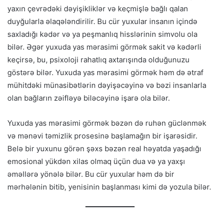
yaxın çevrədəki dəyişikliklər və keçmişlə bağlı qalan
duyğularla əlaqələndirilir. Bu cür yuxular insanın içində
saxladığı kədər və ya peşmanlıq hisslərinin simvolu ola
bilər. Əgər yuxuda yas mərasimi görmək sakit və kədərli
keçirsə, bu, psixoloji rahatlıq axtarışında olduğunuzu
göstərə bilər. Yuxuda yas mərasimi görmək həm də ətraf
mühitdəki münasibətlərin dəyişəcəyinə və bəzi insanlarla
olan bağların zəifləyə biləcəyinə işarə ola bilər.
Yuxuda yas mərasimi görmək bəzən də ruhən güclənmək
və mənəvi təmizlik prosesinə başlamağın bir işarəsidir.
Belə bir yuxunu görən şəxs bəzən real həyatda yaşadığı
emosional yükdən xilas olmaq üçün dua və ya yaxşı
əməllərə yönələ bilər. Bu cür yuxular həm də bir
mərhələnin bitib, yenisinin başlanması kimi də yozula bilər.