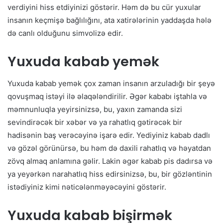
verdiyini hiss etdiyinizi göstərir. Həm də bu cür yuxular
insanın keçmişə bağlılığını, ata xatirələrinin yaddaşda hələ
də canlı olduğunu simvolizə edir.
Yuxuda kabab yemək
Yuxuda kabab yemək çox zaman insanın arzuladığı bir şeyə
qovuşmaq istəyi ilə əlaqələndirilir. Əgər kababı iştahla və
məmnunluqla yeyirsinizsə, bu, yaxın zamanda sizi
sevindirəcək bir xəbər və ya rahatlıq gətirəcək bir
hadisənin baş verəcəyinə işarə edir. Yediyiniz kabab dadlı
və gözəl görünürsə, bu həm də daxili rahatlıq və həyatdan
zövq almaq anlamına gəlir. Lakin əgər kabab pis dadırsa və
ya yeyərkən narahatlıq hiss edirsinizsə, bu, bir gözləntinin
istədiyiniz kimi nəticələnməyəcəyini göstərir.
Yuxuda kabab bişirmək