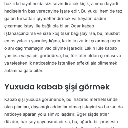
hazırda həyatınızda sizi sevindirəcək kiçik, amma dəyərli
hadisələrin baş verəcəyinə işarə edir. Bu yuxu, həm də tez
gələn fürsətləri qiymətləndirmək və həyatın dadını
çıxarmaq istəyi ilə bağlı ola bilər. Əgər kabab
iştahaaçandırsa və sizə xoş təsir bağışlayırsa, bu, müsbət
emosiyaların yaxınlaşdığına, lakin ləzzətini çıxarmaq üçün
o anı qaçırmamağın vacibliyinə işarədir. Lakin lülə kabab
yanıbsa və ya pis görünürsə, bu, fürsətin əldən çıxması və
ya tələskənlik nəticəsində istənilən effekti ala bilməmək
anlamına gələ bilər.
Yuxuda kabab şişi görmək
Kabab şişi yuxuda görünəndə, bu, hazırlıq mərhələsində
olan planları, dayanıqlı addımlar atmaq istəyini və bəzən də
nəticəyə aparan yolu simvollaşdırır. Əgər şişdə ətlər
düzdür, hər şey qaydasındadırsa, bu, uğurlu bir prosesin