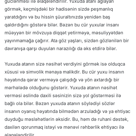
güclənməsi ilə əlaqələndirilir. Yuxuda atanı ağlayan
görmək, keçmişdəki bir hadisənin sizdə peşmanlıq
yaratdığını və bu hissin şüuraltınızda yenidən baş
qaldırdığını göstərə bilər. Bəzən bu cür yuxular insanı
müəyyən bir mövzuya diqqət yetirməyə, məsuliyyətdən
yayınmamağa çağırır. Ata göz yaşları, sizdən gözlənilən bir
davranışa qarşı duyulan narazılığı da əks etdirə bilər.
Yuxuda atanın sizə nəsihət verdiyini görmək isə olduqca
xüsusi və simvolik mənaya malikdir. Bu cür yuxu insanın
həyatında qərar verməyə çalışdığı və yön axtardığı bir
mərhələdə olduğunu göstərir. Yuxuda atanın nəsihət
verməsi əslində daxili səsinizin sizə yol göstərməsi ilə
bağlı ola bilər. Bəzən yuxuda atanın söylədiyi sözlər
insanın oyanıq həyatında bilmədən arzuladığı və ya ehtiyac
duyduğu məsləhətlərin əksidir. Bu, həm də ruhani dəstək,
daxilən qorunmaq istəyi və mənəvi rəhbərlik ehtiyacı ilə
əlaqələndirilir.