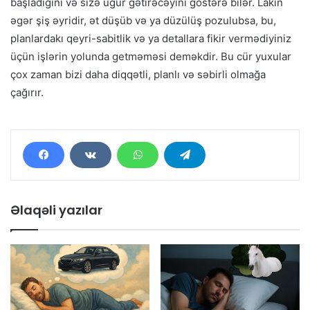
başladığını və sizə uğur gətirəcəyini göstərə bilər. Lakin
əgər şiş əyridir, ət düşüb və ya düzülüş pozulubsa, bu,
planlardakı qeyri-sabitlik və ya detallara fikir vermədiyiniz
üçün işlərin yolunda getməməsi deməkdir. Bu cür yuxular
çox zaman bizi daha diqqətli, planlı və səbirli olmağa
çağırır.
Əlaqəli yazılar