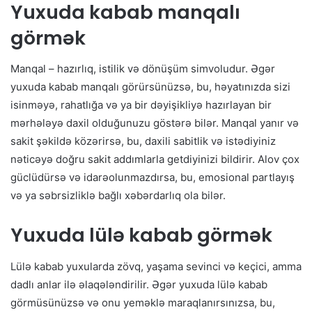
Yuxuda kabab manqalı
görmək
Manqal – hazırlıq, istilik və dönüşüm simvoludur. Əgər
yuxuda kabab manqalı görürsünüzsə, bu, həyatınızda sizi
isinməyə, rahatlığa və ya bir dəyişikliyə hazırlayan bir
mərhələyə daxil olduğunuzu göstərə bilər. Manqal yanır və
sakit şəkildə közərirsə, bu, daxili sabitlik və istədiyiniz
nəticəyə doğru sakit addımlarla getdiyinizi bildirir. Alov çox
güclüdürsə və idarəolunmazdırsa, bu, emosional partlayış
və ya səbrsizliklə bağlı xəbərdarlıq ola bilər.
Yuxuda lülə kabab görmək
Lülə kabab yuxularda zövq, yaşama sevinci və keçici, amma
dadlı anlar ilə əlaqələndirilir. Əgər yuxuda lülə kabab
görmüsünüzsə və onu yeməklə maraqlanırsınızsa, bu,