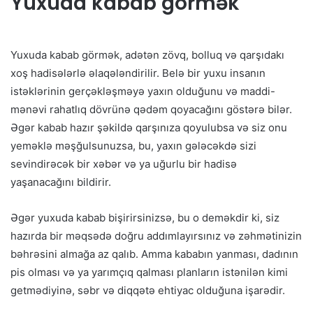
Yuxuda kabab görmək
Yuxuda kabab görmək, adətən zövq, bolluq və qarşıdakı
xoş hadisələrlə əlaqələndirilir. Belə bir yuxu insanın
istəklərinin gerçəkləşməyə yaxın olduğunu və maddi-
mənəvi rahatlıq dövrünə qədəm qoyacağını göstərə bilər.
Əgər kabab hazır şəkildə qarşınıza qoyulubsa və siz onu
yeməklə məşğulsunuzsa, bu, yaxın gələcəkdə sizi
sevindirəcək bir xəbər və ya uğurlu bir hadisə
yaşanacağını bildirir.
Əgər yuxuda kabab bişirirsinizsə, bu o deməkdir ki, siz
hazırda bir məqsədə doğru addımlayırsınız və zəhmətinizin
bəhrəsini almağa az qalıb. Amma kababın yanması, dadının
pis olması və ya yarımçıq qalması planların istənilən kimi
getmədiyinə, səbr və diqqətə ehtiyac olduğuna işarədir.