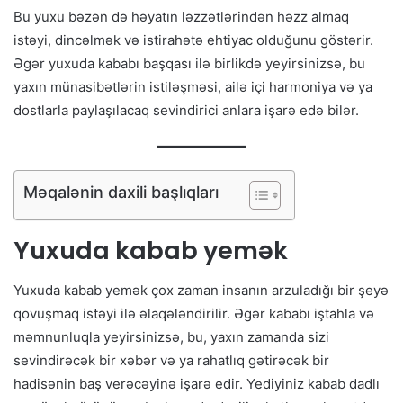
Bu yuxu bəzən də həyatın ləzzətlərindən həzz almaq
istəyi, dincəlmək və istirahətə ehtiyac olduğunu göstərir.
Əgər yuxuda kababı başqası ilə birlikdə yeyirsinizsə, bu
yaxın münasibətlərin istiləşməsi, ailə içi harmoniya və ya
dostlarla paylaşılacaq sevindirici anlara işarə edə bilər.
Məqalənin daxili başlıqları
Yuxuda kabab yemək
Yuxuda kabab yemək çox zaman insanın arzuladığı bir şeyə
qovuşmaq istəyi ilə əlaqələndirilir. Əgər kababı iştahla və
məmnunluqla yeyirsinizsə, bu, yaxın zamanda sizi
sevindirəcək bir xəbər və ya rahatlıq gətirəcək bir
hadisənin baş verəcəyinə işarə edir. Yediyiniz kabab dadlı