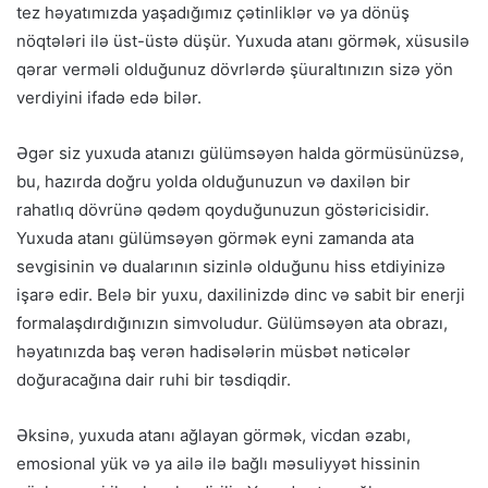
tez həyatımızda yaşadığımız çətinliklər və ya dönüş
nöqtələri ilə üst-üstə düşür. Yuxuda atanı görmək, xüsusilə
qərar verməli olduğunuz dövrlərdə şüuraltınızın sizə yön
verdiyini ifadə edə bilər.
Əgər siz yuxuda atanızı gülümsəyən halda görmüsünüzsə,
bu, hazırda doğru yolda olduğunuzun və daxilən bir
rahatlıq dövrünə qədəm qoyduğunuzun göstəricisidir.
Yuxuda atanı gülümsəyən görmək eyni zamanda ata
sevgisinin və dualarının sizinlə olduğunu hiss etdiyinizə
işarə edir. Belə bir yuxu, daxilinizdə dinc və sabit bir enerji
formalaşdırdığınızın simvoludur. Gülümsəyən ata obrazı,
həyatınızda baş verən hadisələrin müsbət nəticələr
doğuracağına dair ruhi bir təsdiqdir.
Əksinə, yuxuda atanı ağlayan görmək, vicdan əzabı,
emosional yük və ya ailə ilə bağlı məsuliyyət hissinin