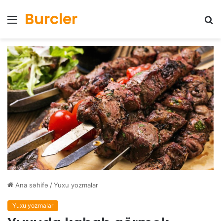
Burcler
Menyu
Ax
Ana səhifə
/
Yuxu yozmalar
Yuxu yozmalar