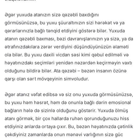
Əgər yuxuda atanızın sizə qəzəbli baxdığını
görmüsünüzsə, bu yuxu şüuraltınızın sizi hərəkət və ya
qərarlarınızla bağlı tənqid etdiyini göstərə bilər. Yuxuda
atanın qəzəbli baxması, bəzi davranışlarınızın ya sizə, ya da
ətrafınızdakılara zərər verdiyini düşündüyünüzün əlaməti
ola bilər. Bu yuxu daxili vicdan səsi kimi qəbul edilməli və
həyatınızdakı seçimləri yenidən nəzərdən keçirməyin vaxtı
olduğunu bildirə bilər. Ata qəzəbi – bəzən insanın özünə
qarşı olan sərt mövqeyinin simvoludur.
Əgər atanız vəfat edibsə və siz onu yuxuda görmüsünüzsə,
bu yuxu həm həsrət, həm də onunla bağlı dərin emosional
bağların hələ də sizinlə olduğunu göstərir. Yuxuda ölmüş
atanı görmək, bir çox hallarda ruhən qorunduğunuzu hiss
etdiyiniz anlarda ortaya çıxır. Bu, bəzən həyatınızda çətinlik
çəkdiyiniz zamanlarda onun mənəvi varlığının sizə güc