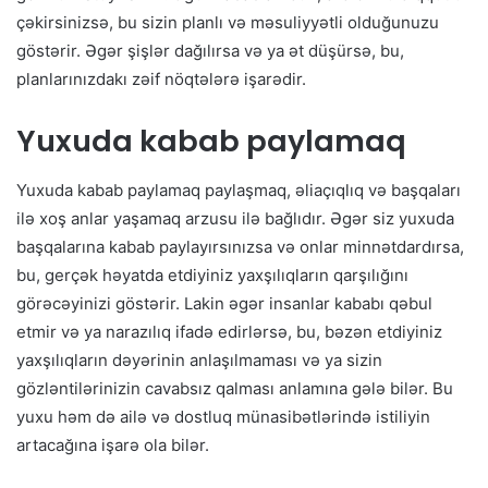
çəkirsinizsə, bu sizin planlı və məsuliyyətli olduğunuzu
göstərir. Əgər şişlər dağılırsa və ya ət düşürsə, bu,
planlarınızdakı zəif nöqtələrə işarədir.
Yuxuda kabab paylamaq
Yuxuda kabab paylamaq paylaşmaq, əliaçıqlıq və başqaları
ilə xoş anlar yaşamaq arzusu ilə bağlıdır. Əgər siz yuxuda
başqalarına kabab paylayırsınızsa və onlar minnətdardırsa,
bu, gerçək həyatda etdiyiniz yaxşılıqların qarşılığını
görəcəyinizi göstərir. Lakin əgər insanlar kababı qəbul
etmir və ya narazılıq ifadə edirlərsə, bu, bəzən etdiyiniz
yaxşılıqların dəyərinin anlaşılmaması və ya sizin
gözləntilərinizin cavabsız qalması anlamına gələ bilər. Bu
yuxu həm də ailə və dostluq münasibətlərində istiliyin
artacağına işarə ola bilər.