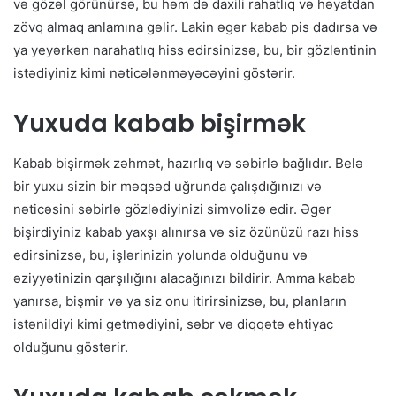
və gözəl görünürsə, bu həm də daxili rahatlıq və həyatdan
zövq almaq anlamına gəlir. Lakin əgər kabab pis dadırsa və
ya yeyərkən narahatlıq hiss edirsinizsə, bu, bir gözləntinin
istədiyiniz kimi nəticələnməyəcəyini göstərir.
Yuxuda kabab bişirmək
Kabab bişirmək zəhmət, hazırlıq və səbirlə bağlıdır. Belə
bir yuxu sizin bir məqsəd uğrunda çalışdığınızı və
nəticəsini səbirlə gözlədiyinizi simvolizə edir. Əgər
bişirdiyiniz kabab yaxşı alınırsa və siz özünüzü razı hiss
edirsinizsə, bu, işlərinizin yolunda olduğunu və
əziyyətinizin qarşılığını alacağınızı bildirir. Amma kabab
yanırsa, bişmir və ya siz onu itirirsinizsə, bu, planların
istənildiyi kimi getmədiyini, səbr və diqqətə ehtiyac
olduğunu göstərir.