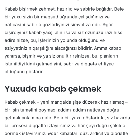
Kabab bişirmək zəhmət, hazırlıq və səbirlə bağlıdır. Belə
bir yuxu sizin bir məqsəd uğrunda çalışdığınızı və
nəticəsini səbirlə gözlədiyinizi simvolizə edir. Əgər
bişirdiyiniz kabab yaxşı alınırsa və siz özünüzü razı hiss
edirsinizsə, bu, işlərinizin yolunda olduğunu və
əziyyətinizin qarşılığını alacağınızı bildirir. Amma kabab
yanırsa, bişmir və ya siz onu itirirsinizsə, bu, planların
istənildiyi kimi getmədiyini, səbr və diqqətə ehtiyac
olduğunu göstərir.
Yuxuda kabab çəkmək
Kabab çəkmək – yəni manqalda şişə düzərək hazırlamaq –
bir işin təməlini qoymaq, addım-addım nəticəyə doğru
getmək anlamına gəlir. Belə bir yuxu göstərir ki, siz hazırda
bir prosesi diqqətlə izləyirsiniz və hər şeyi doğru şəkildə
görmək istəyirsiniz. Əgər kababları düz, ardıcıl və diqqətlə