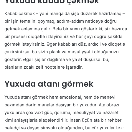
Yuxuda kabab çəkmək
Kabab çəkmək – yəni manqalda şişə düzərək hazırlamaq –
bir işin təməlini qoymaq, addım-addım nəticəyə doğru
getmək anlamına gəlir. Belə bir yuxu göstərir ki, siz hazırda
bir prosesi diqqətlə izləyirsiniz və hər şeyi doğru şəkildə
görmək istəyirsiniz. Əgər kababları düz, ardıcıl və diqqətlə
çəkirsinizsə, bu sizin planlı və məsuliyyətli olduğunuzu
göstərir. Əgər şişlər dağılırsa və ya ət düşürsə, bu,
planlarınızdakı zəif nöqtələrə işarədir.
Yuxuda atanı görmək
Yuxuda atanı görmək həm emosional, həm də mənəvi
baxımdan dərin mənalar daşıyan bir yuxudur. Ata obrazı
yuxularda çox vaxt güc, qoruma, məsuliyyət və nəzarət
kimi anlayışlarla əlaqələndirilir. İnsan üçün ata bir rəhbər,
bələdçi və dayaq simvolu olduğundan, bu cür yuxular tez-