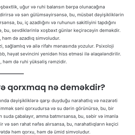
bəxtlik, uğur və ruhi balansın bərpa olunacağına
irirsə və sən gülümsəyirsənsə, bu, müsbət dəyişikliklərin
sənsə, bu, iç azadlığını və ruhunun sakitliyini tapdığını
sə, bu, sevdiklərinlə xoşbəxt günlər keçirəcəyin deməkdir.
 həm də azadlıq simvoludur.
 sağlamlıq və ailə rifahı mənasında yozulur. Psixoloji
b, həyat sevincini yenidən hiss etməsi ilə əlaqələndirilir.
həm də ruhi yüksəliş rəmzidir.
və qorxmaq nə deməkdir?
da dəyişikliklərə qarşı duyduğu narahatlıq və nəzarəti
immək səni qorxudursa və su dərin görünürsə, bu, bir
ən suda çabalayır, amma batmırsansa, bu, səbir və imanla
ir və sən rahat nəfəs alırsansa, bu, narahatlıqların keçici
yyətdə həm qorxu, həm də ümid simvoludur.