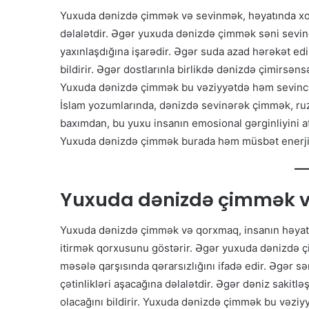
Yuxuda dənizdə çimmək və sevinmək, həyatında xoş
dəlalətdir. Əgər yuxuda dənizdə çimmək səni sevind
yaxınlaşdığına işarədir. Əgər suda azad hərəkət edir
bildirir. Əgər dostlarınla birlikdə dənizdə çimirsən
Yuxuda dənizdə çimmək bu vəziyyətdə həm sevinc,
İslam yozumlarında, dənizdə sevinərək çimmək, ruzi,
baxımdan, bu yuxu insanın emosional gərginliyini atı
Yuxuda dənizdə çimmək burada həm müsbət enerji, 
Yuxuda dənizdə çimmək 
Yuxuda dənizdə çimmək və qorxmaq, insanın həyatın
itirmək qorxusunu göstərir. Əgər yuxuda dənizdə ç
məsələ qarşısında qərarsızlığını ifadə edir. Əgər s
çətinlikləri aşacağına dəlalətdir. Əgər dəniz sakitləş
olacağını bildirir. Yuxuda dənizdə çimmək bu vəzi