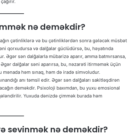
çağırır.
çimmək nə deməkdir?
ğın çətinliklərə və bu çətinliklərdən sonra gələcək müsbət
ni qorxudursa və dalğalar güclüdürsə, bu, həyatında
ur. Əgər sən dalğalarla mübarizə aparır, amma batmırsansa,
 Əgər dalğalar səni aparırsa, bu, nəzarəti itirməmək üçün
bu mənada həm sınaq, həm də iradə simvoludur.
ınandığı anı təmsil edir. Əgər sən dalğaları sakitləşdirən
tacağın deməkdir. Psixoloji baxımdan, bu yuxu emosional
laqələndirilir. Yuxuda dənizdə çimmək burada həm
ə sevinmək nə deməkdir?