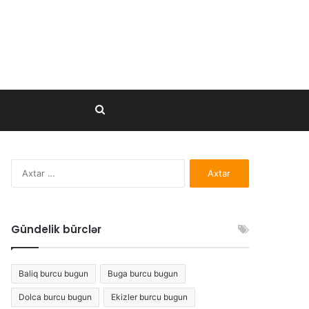
Axtar..
Axtarış:
Gündelik bürclər
Baliq burcu bugun
Buga burcu bugun
Dolca burcu bugun
Ekizler burcu bugun