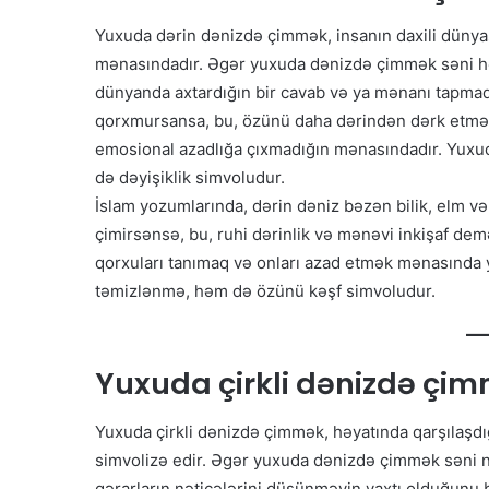
Yuxuda dərin dənizdə çimmək, insanın daxili dünyası
mənasındadır. Əgər yuxuda dənizdə çimmək səni həy
dünyanda axtardığın bir cavab və ya mənanı tapmaq 
qorxmursansa, bu, özünü daha dərindən dərk etməy
emosional azadlığa çıxmadığın mənasındadır. Yux
də dəyişiklik simvoludur.
İslam yozumlarında, dərin dəniz bəzən bilik, elm və
çimirsənsə, bu, ruhi dərinlik və mənəvi inkişaf dem
qorxuları tanımaq və onları azad etmək mənasında
təmizlənmə, həm də özünü kəşf simvoludur.
Yuxuda çirkli dənizdə çi
Yuxuda çirkli dənizdə çimmək, həyatında qarşılaşdığ
simvolizə edir. Əgər yuxuda dənizdə çimmək səni na
qərarların nəticələrini düşünməyin vaxtı olduğunu b