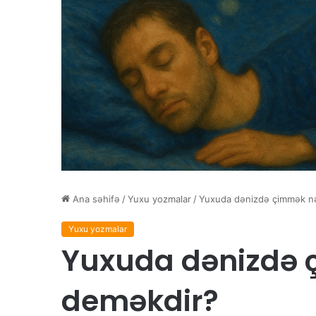
Ana səhifə
/
Yuxu yozmalar
/
Yuxuda dənizdə çimmək n
Yuxu yozmalar
Yuxuda dənizdə 
deməkdir?