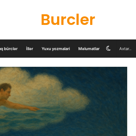
Burcler
Switch
ıq bürclər
İllər
Yuxu yozmalari
Məlumatlar
skin