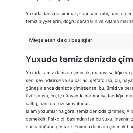
Yuxuda dənizdə çimmək, səni həm ruhi, həm də emos
təmiz niyyətlərin, doğru qərarların və Allahın mər
Məqalənin daxili başlıqları
Yuxuda təmiz dənizdə çi
Yuxuda təmiz dənizdə çimmək, mənəvi saflığın və p
səni sevindirirsə və su parlaq, şəffafdırsa, bu, həy
günəş altında dənizdə çimirsənsə, bu, ümid və bərə
üzürsənsə, bu, iç dünyanda harmoniya tapdığın m
saflıq, həm də ruzi simvoludur.
İslam yozumlarına görə, təmiz dənizdə çimmək, Al
deməkdir. Psixoloji baxımdan isə bu yuxu, insanın 
qurtulduğunu göstərir. Yuxuda dənizdə çimmək bur