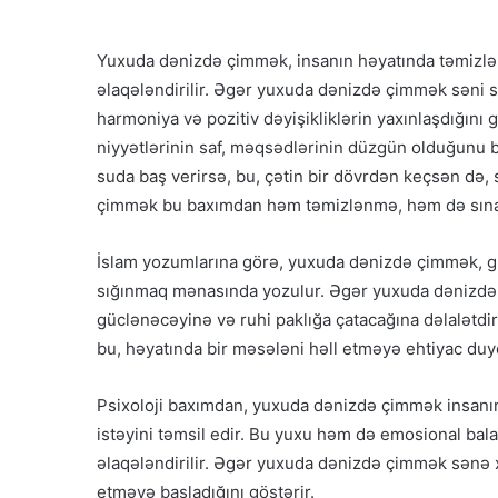
Yuxuda dənizdə çimmək, insanın həyatında təmizlən
əlaqələndirilir. Əgər yuxuda dənizdə çimmək səni sev
harmoniya və pozitiv dəyişikliklərin yaxınlaşdığını g
niyyətlərinin saf, məqsədlərinin düzgün olduğunu b
suda baş verirsə, bu, çətin bir dövrdən keçsən də,
çimmək bu baxımdan həm təmizlənmə, həm də sına
İslam yozumlarına görə, yuxuda dənizdə çimmək, 
sığınmaq mənasında yozulur. Əgər yuxuda dənizdə çi
güclənəcəyinə və ruhi paklığa çatacağına dəlalətdir
bu, həyatında bir məsələni həll etməyə ehtiyac duy
Psixoloji baxımdan, yuxuda dənizdə çimmək insanın
istəyini təmsil edir. Bu yuxu həm də emosional bal
əlaqələndirilir. Əgər yuxuda dənizdə çimmək sənə x
etməyə başladığını göstərir.