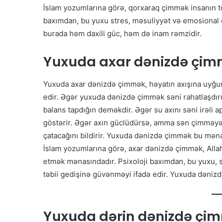
İslam yozumlarına görə, qorxaraq çimmək insanın t
baxımdan, bu yuxu stres, məsuliyyət və emosional 
burada həm daxili güc, həm də inam rəmzidir.
Yuxuda axar dənizdə çim
Yuxuda axar dənizdə çimmək, həyatın axışına uyğun
edir. Əgər yuxuda dənizdə çimmək səni rahatlaşdırır
balans tapdığın deməkdir. Əgər su axını səni irəli ap
göstərir. Əgər axın güclüdürsə, amma sən çimməyə
çatacağını bildirir. Yuxuda dənizdə çimmək bu mən
İslam yozumlarına görə, axar dənizdə çimmək, Allah
etmək mənasındadır. Psixoloji baxımdan, bu yuxu, s
təbii gedişinə güvənməyi ifadə edir. Yuxuda dənizd
Yuxuda dərin dənizdə çi