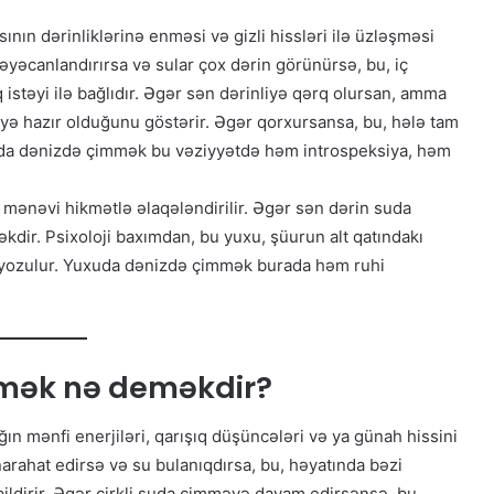
nın dərinliklərinə enməsi və gizli hissləri ilə üzləşməsi
əcanlandırırsa və sular çox dərin görünürsə, bu, iç
istəyi ilə bağlıdır. Əgər sən dərinliyə qərq olursan, amma
ə hazır olduğunu göstərir. Əgər qorxursansa, bu, hələ tam
uda dənizdə çimmək bu vəziyyətdə həm introspeksiya, həm
 mənəvi hikmətlə əlaqələndirilir. Əgər sən dərin suda
əkdir. Psixoloji baxımdan, bu yuxu, şüurun alt qatındakı
 yozulur. Yuxuda dənizdə çimmək burada həm ruhi
mmək nə deməkdir?
ın mənfi enerjiləri, qarışıq düşüncələri və ya günah hissini
rahat edirsə və su bulanıqdırsa, bu, həyatında bəzi
ildirir. Əgər çirkli suda çimməyə davam edirsənsə, bu,