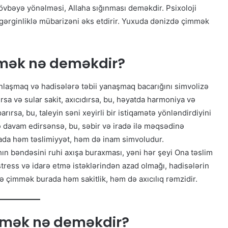
övbəyə yönəlməsi, Allaha sığınması deməkdir. Psixoloji
gərginliklə mübarizəni əks etdirir. Yuxuda dənizdə çimmək
mək nə deməkdir?
laşmaq və hadisələrə təbii yanaşmaq bacarığını simvolizə
sa və sular sakit, axıcıdırsa, bu, həyatda harmoniya və
arırsa, bu, taleyin səni xeyirli bir istiqamətə yönləndirdiyini
 davam edirsənsə, bu, səbir və iradə ilə məqsədinə
ada həm təslimiyyət, həm də inam simvoludur.
ın bəndəsini ruhi axışa buraxması, yəni hər şeyi Ona təslim
tress və idarə etmə istəklərindən azad olmağı, hadisələrin
ə çimmək burada həm sakitlik, həm də axıcılıq rəmzidir.
mmək nə deməkdir?