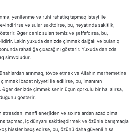
mə, yenilənmə və ruhi rahatlıq tapmaq istəyi ilə
indirirsə və sular sakitdirsə, bu, həyatında sakitlik,
östərir. Əgər dəniz suları təmiz və şəffafdırsa, bu,
ildirir. Lakin yuxuda dənizdə çimmək dalğalı və bulanıq
 sonunda rahatlığa çıxacağını göstərir. Yuxuda dənizdə
q simvoludur.
günahlardan arınmaq, tövbə etmək və Allahın mərhəmətinə
mmək ibadət niyyəti ilə edilirsə, bu, imanının
. Əgər dənizdə çimmək sənin üçün qorxulu bir hal alırsa,
duğunu göstərir.
 stresdən, mənfi enerjidən və sıxıntılardan azad olma
ans tapmaq, iç dünyanı sakitləşdirmək və özünlə barışmaqla
oş hisslər bəxş edirsə, bu, özünü daha güvənli hiss