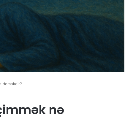
ə deməkdir?
çimmək nə