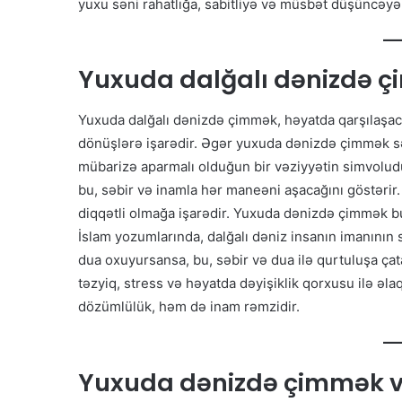
yuxu səni rahatlığa, sabitliyə və müsbət düşüncəyə 
Yuxuda dalğalı dənizdə 
Yuxuda dalğalı dənizdə çimmək, həyatda qarşılaşaca
dönüşlərə işarədir. Əgər yuxuda dənizdə çimmək sə
mübarizə aparmalı olduğun bir vəziyyətin simvolud
bu, səbir və inamla hər maneəni aşacağını göstərir.
diqqətli olmağa işarədir. Yuxuda dənizdə çimmək 
İslam yozumlarında, dalğalı dəniz insanın imanının s
dua oxuyursansa, bu, səbir və dua ilə qurtuluşa ça
təzyiq, stress və həyatda dəyişiklik qorxusu ilə ə
dözümlülük, həm də inam rəmzidir.
Yuxuda dənizdə çimmək v