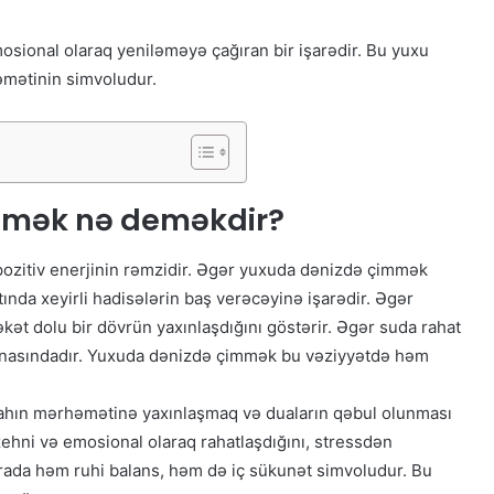
ional olaraq yeniləməyə çağıran bir işarədir. Bu yuxu
həmətinin simvoludur.
mmək nə deməkdir?
ozitiv enerjinin rəmzidir. Əgər yuxuda dənizdə çimmək
atında xeyirli hadisələrin baş verəcəyinə işarədir. Əgər
kət dolu bir dövrün yaxınlaşdığını göstərir. Əgər suda rahat
ənasındadır. Yuxuda dənizdə çimmək bu vəziyyətdə həm
lahın mərhəmətinə yaxınlaşmaq və duaların qəbul olunması
zehni və emosional olaraq rahatlaşdığını, stressdən
ada həm ruhi balans, həm də iç sükunət simvoludur. Bu