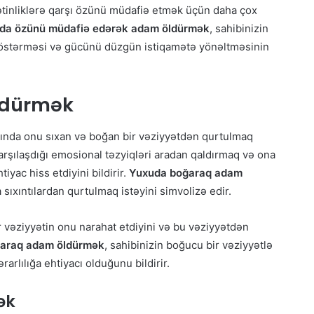
ətinliklərə qarşı özünü müdafiə etmək üçün daha çox
da özünü müdafiə edərək adam öldürmək
, sahibinizin
göstərməsi və gücünü düzgün istiqamətə yönəltməsinin
ldürmək
atında onu sıxan və boğan bir vəziyyətdən qurtulmaq
qarşılaşdığı emosional təzyiqləri aradan qaldırmaq və ona
iyac hiss etdiyini bildirir.
Yuxuda boğaraq adam
 sıxıntılardan qurtulmaq istəyini simvolizə edir.
 vəziyyətin onu narahat etdiyini və bu vəziyyətdən
araq adam öldürmək
, sahibinizin boğucu bir vəziyyətlə
rlılığa ehtiyacı olduğunu bildirir.
ək