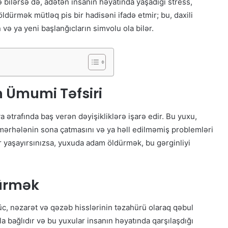
bilərsə də, adətən insanın həyatında yaşadığı stress,
öldürmək mütləq pis bir hadisəni ifadə etmir; bu, daxili
 və ya yeni başlanğıcların simvolu ola bilər.
Ümumi Təfsiri
trafında baş verən dəyişikliklərə işarə edir. Bu yuxu,
mərhələnin sona çatmasını və ya həll edilməmiş problemləri
r yaşayırsınızsa, yuxuda adam öldürmək, bu gərginliyi
ürmək
üc, nəzarət və qəzəb hisslərinin təzahürü olaraq qəbul
rla bağlıdır və bu yuxular insanın həyatında qarşılaşdığı