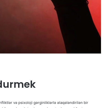
durmek
iktlər və psixoloji gərginliklərlə əlaqələndirilən bir