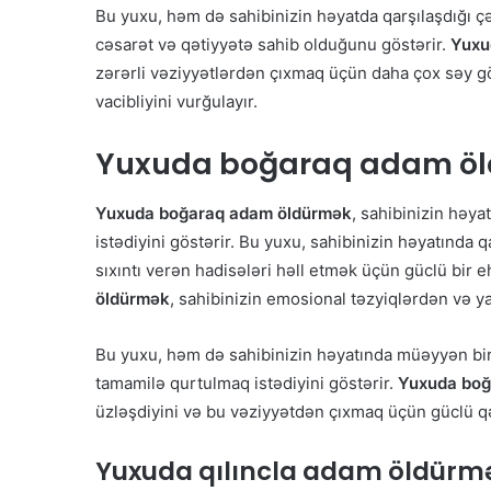
Bu yuxu, həm də sahibinizin həyatda qarşılaşdığı ç
cəsarət və qətiyyətə sahib olduğunu göstərir.
Yuxu
zərərli vəziyyətlərdən çıxmaq üçün daha çox səy 
vacibliyini vurğulayır.
Yuxuda
boğaraq adam ö
Yuxuda boğaraq adam öldürmək
, sahibinizin həy
istədiyini göstərir. Bu yuxu, sahibinizin həyatında 
sıxıntı verən hadisələri həll etmək üçün güclü bir eht
öldürmək
, sahibinizin emosional təzyiqlərdən və ya
Bu yuxu, həm də sahibinizin həyatında müəyyən bir
tamamilə qurtulmaq istədiyini göstərir.
Yuxuda boğ
üzləşdiyini və bu vəziyyətdən çıxmaq üçün güclü qəra
Yuxuda
qılıncla adam öldürm