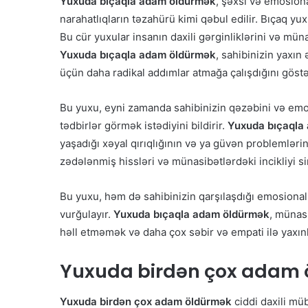
Yuxuda bıçaqla adam öldürmək
, şəxsi və emosion
narahatlıqların təzahürü kimi qəbul edilir. Bıçaq y
Bu cür yuxular insanın daxili gərginliklərini və müna
Yuxuda bıçaqla adam öldürmək
, sahibinizin yaxın
üçün daha radikal addımlar atmağa çalışdığını göstə
Bu yuxu, eyni zamanda sahibinizin qəzəbini və emos
tədbirlər görmək istədiyini bildirir.
Yuxuda bıçaqla
yaşadığı xəyal qırıqlığının və ya güvən problemlərin
zədələnmiş hissləri və münasibətlərdəki incikliyi si
Bu yuxu, həm də sahibinizin qarşılaşdığı emosional 
vurğulayır.
Yuxuda bıçaqla adam öldürmək
, münas
həll etməmək və daha çox səbir və empati ilə yaxın
Yuxuda
birdən çox adam
Yuxuda birdən çox adam öldürmək
ciddi daxili mü