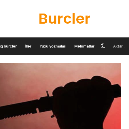
Burcler
Switch
ıq bürclər
İllər
Yuxu yozmalari
Məlumatlar
skin