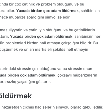
ında bir çox çətinlik və problem olduğunu və bu
ərə bilər.
Yuxuda birdən çox adam öldürmək
, sahibinizin
necə mübarizə apardığını simvolizə edir.
əsuliyyətin və çətinliyin olduğunu və bu çətinliklərin
tərir.
Yuxuda birdən çox adam öldürmək
, sahibinizin hər
ün problemləri birdən həll etməyə çalışdığını bildirir. Bu
düşünmək və onları mərhələli şəkildə həll etməyin
zərindəki stressin çox olduğunu və bu stressin onun
uda birdən çox adam öldürmək
, çoxsaylı mübarizələrin
arsızlıq yaşadığını göstərir.
öldürmək
 nəzarətdən çıxmış hadisələrin simvolu olaraq qəbul edilir.