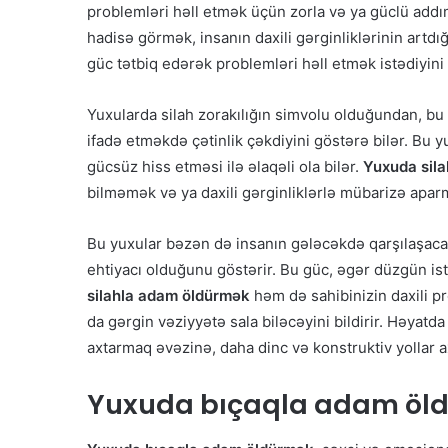
problemləri həll etmək üçün zorla və ya güclü addıml
hadisə görmək, insanın daxili gərginliklərinin artdı
güc tətbiq edərək problemləri həll etmək istədiyini b
Yuxularda silah zorakılığın simvolu olduğundan, bu 
ifadə etməkdə çətinlik çəkdiyini göstərə bilər. Bu 
gücsüz hiss etməsi ilə əlaqəli ola bilər.
Yuxuda sil
bilməmək və ya daxili gərginliklərlə mübarizə aparm
Bu yuxular bəzən də insanın gələcəkdə qarşılaşac
ehtiyacı olduğunu göstərir. Bu güc, əgər düzgün is
silahla adam öldürmək
həm də sahibinizin daxili p
da gərgin vəziyyətə sala biləcəyini bildirir. Həyatda 
axtarmaq əvəzinə, daha dinc və konstruktiv yollar 
Yuxuda
bıçaqla adam öl