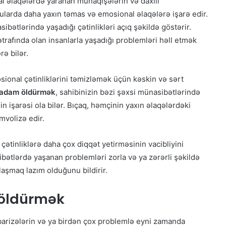
al əlaqələrdə yaranan münaqişələrin və daxili
uxularda daha yaxın təmas və emosional əlaqələrə işarə edir.
sibətlərində yaşadığı çətinlikləri açıq şəkildə göstərir.
 ətrafında olan insanlarla yaşadığı problemləri həll etmək
rə bilər.
ional çətinliklərini təmizləmək üçün kəskin və sərt
 adam öldürmək
, sahibinizin bəzi şəxsi münasibətlərində
in işarəsi ola bilər. Bıçaq, həmçinin yaxın əlaqələrdəki
mvolizə edir.
çətinliklərə daha çox diqqət yetirməsinin vacibliyini
ibətlərdə yaşanan problemləri zorla və ya zərərli şəkildə
laşmaq lazım olduğunu bildirir.
 öldürmək
barizələrin və ya birdən çox problemlə eyni zamanda