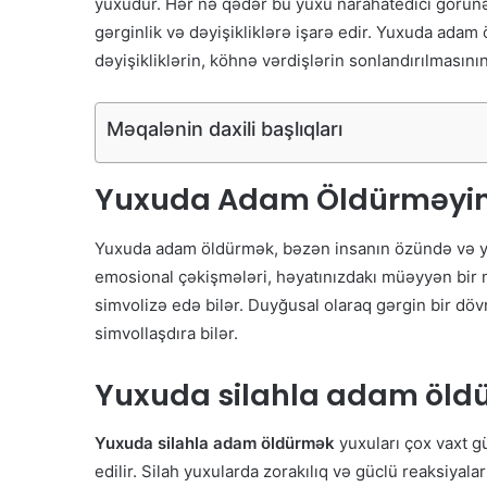
yuxudur. Hər nə qədər bu yuxu narahatedici görünə 
gərginlik və dəyişikliklərə işarə edir. Yuxuda adam 
dəyişikliklərin, köhnə vərdişlərin sonlandırılmasının
Məqalənin daxili başlıqları
Yuxuda Adam Öldürməyin 
Yuxuda adam öldürmək, bəzən insanın özündə və ya ə
emosional çəkişmələri, həyatınızdakı müəyyən bir 
simvolizə edə bilər. Duyğusal olaraq gərgin bir döv
simvollaşdıra bilər.
Yuxuda
silahla adam öld
Yuxuda silahla adam öldürmək
yuxuları çox vaxt g
edilir. Silah yuxularda zorakılıq və güclü reaksiyala