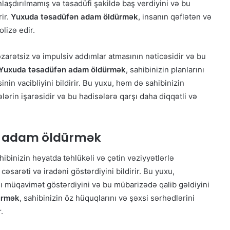
nlaşdırılmamış və təsadüfi şəkildə baş verdiyini və bu
rir.
Yuxuda təsadüfən adam öldürmək
, insanın qəflətən və
olizə edir.
zarətsiz və impulsiv addımlar atmasının nəticəsidir və bu
Yuxuda təsadüfən adam öldürmək
, sahibinizin planlarını
in vacibliyini bildirir. Bu yuxu, həm də sahibinizin
lərin işarəsidir və bu hadisələrə qarşı daha diqqətli və
k adam öldürmək
ahibinizin həyatda təhlükəli və çətin vəziyyətlərlə
sarəti və iradəni göstərdiyini bildirir. Bu yuxu,
şı müqavimət göstərdiyini və bu mübarizədə qalib gəldiyini
ürmək
, sahibinizin öz hüquqlarını və şəxsi sərhədlərini
.