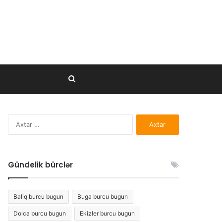
Axtar..
Axtarış:
Gündelik bürclər
Baliq burcu bugun
Buga burcu bugun
Dolca burcu bugun
Ekizler burcu bugun