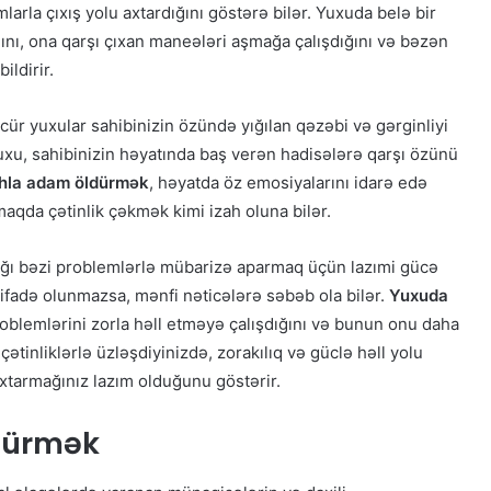
arla çıxış yolu axtardığını göstərə bilər. Yuxuda belə bir
ğını, ona qarşı çıxan maneələri aşmağa çalışdığını və bəzən
ildirir.
cür yuxular sahibinizin özündə yığılan qəzəbi və gərginliyi
yuxu, sahibinizin həyatında baş verən hadisələrə qarşı özünü
ahla adam öldürmək
, həyatda öz emosiyalarını idarə edə
aqda çətinlik çəkmək kimi izah oluna bilər.
ağı bəzi problemlərlə mübarizə aparmaq üçün lazımi gücə
tifadə olunmazsa, mənfi nəticələrə səbəb ola bilər.
Yuxuda
roblemlərini zorla həll etməyə çalışdığını və bunun onu daha
çətinliklərlə üzləşdiyinizdə, zorakılıq və güclə həll yolu
axtarmağınız lazım olduğunu göstərir.
dürmək