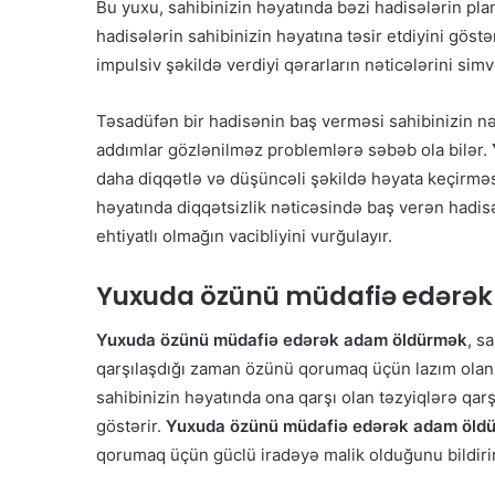
Bu yuxu, sahibinizin həyatında bəzi hadisələrin pla
hadisələrin sahibinizin həyatına təsir etdiyini göstə
impulsiv şəkildə verdiyi qərarların nəticələrini simv
Təsadüfən bir hadisənin baş verməsi sahibinizin nə
addımlar gözlənilməz problemlərə səbəb ola bilər.
daha diqqətlə və düşüncəli şəkildə həyata keçirməsin
həyatında diqqətsizlik nəticəsində baş verən hadisə
ehtiyatlı olmağın vacibliyini vurğulayır.
Yuxuda
özünü müdafiə edərə
Yuxuda özünü müdafiə edərək adam öldürmək
, s
qarşılaşdığı zaman özünü qorumaq üçün lazım olan cə
sahibinizin həyatında ona qarşı olan təzyiqlərə qar
göstərir.
Yuxuda özünü müdafiə edərək adam öld
qorumaq üçün güclü iradəyə malik olduğunu bildirir