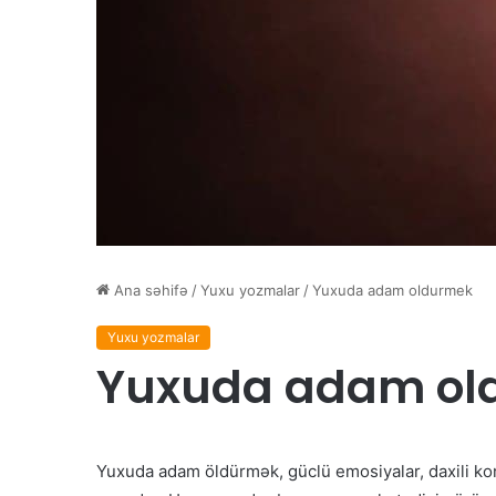
Ana səhifə
/
Yuxu yozmalar
/
Yuxuda adam oldurmek
Yuxu yozmalar
Yuxuda adam ol
Yuxuda adam öldürmək, güclü emosiyalar, daxili konfl