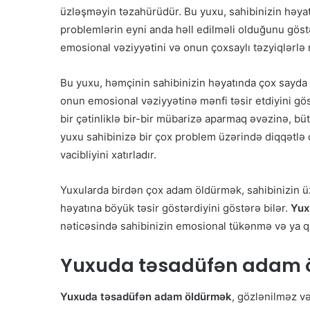
üzləşməyin təzahürüdür. Bu yuxu, sahibinizin həyat
problemlərin eyni anda həll edilməli olduğunu göst
emosional vəziyyətini və onun çoxsaylı təzyiqlərlə 
Bu yuxu, həmçinin sahibinizin həyatında çox sayda m
onun emosional vəziyyətinə mənfi təsir etdiyini gös
bir çətinliklə bir-bir mübarizə aparmaq əvəzinə, büt
yuxu sahibinizə bir çox problem üzərində diqqətlə 
vacibliyini xatırladır.
Yuxularda birdən çox adam öldürmək, sahibinizin ü
həyatına böyük təsir göstərdiyini göstərə bilər.
Yux
nəticəsində sahibinizin emosional tükənmə və ya qər
Yuxuda
təsadüfən adam 
Yuxuda təsadüfən adam öldürmək
, gözlənilməz və