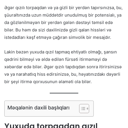
Əgər qızılı torpaqdan və ya gizli bir yerdən tapırsınızsa, bu,
şüuraltınızda uzun müddətdir unudulmuş bir potensialı, ya
da gözlənilməyən bir yerdən gələn dəstəyi təmsil edə
bilər. Bu həm də sizi daxilinizdə gizli qalan hissləri və
istedadları kəşf etməyə çağıran simvolik bir mesajdır.
Lakin bəzən yuxuda qızıl tapmaq ehtiyatlı olmağı, şansın
qədrini bilməyi və əldə edilən fürsəti itirməməyi də
xəbərdar edə bilər. Əgər qızılı tapdıqdan sonra itirirsinizsə
və ya narahatlıq hiss edirsinizsə, bu, həyatınızdakı dəyərli
bir şeyi itirmə qorxusunun əlaməti ola bilər.
Məqalənin daxili başlıqları
Yuxuda torpaqdan qızıl