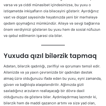
varsa və ya ciddi münasibət içindəsinizsə, bu yuxu o
istiqamətdə inkişafların ola biləcəyini göstərir. Ayırdığınız
vaxt və diqqət sayəsində həyatınızda yeni bir mərhələyə
qədəm qoymağınız mümkündür. Ailəyə və sevgi bağlarına
önəm verdiyinizi göstərən bu yuxu həm də sosial nüfuzun
və qəbul edilmənin işarəsi ola bilər.
Yuxuda qızıl bilərzik tapmaq
Adətən, bilərzik qadınlığı, zərifliyi və qorumanı təmsil edir.
Ailənizdə və ya yaxın çevrənizdə bir qadından dəstək
almaq üzrə olduğunuzu ifadə edən bu yuxu, eyni zamanda,
güvən və bağlılıqla əlaqələndirilir. Ağlınızda gizli
saxladığınız arzuların reallaşacağı bir dövrə daxil
olduğunuzu da göstərə bilər. Aydınlaşdırmaq lazımdır ki,
bilərzik həm də maddi qazancın artımı və sizə yad olan,