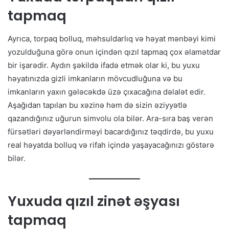
tapmaq
Ayrıca, torpaq bolluq, məhsuldarlıq və həyat mənbəyi kimi
yozulduğuna görə onun içindən qızıl tapmaq çox əlamətdar
bir işarədir. Aydın şəkildə ifadə etmək olar ki, bu yuxu
həyatınızda gizli imkanların mövcudluğuna və bu
imkanların yaxın gələcəkdə üzə çıxacağına dəlalət edir.
Aşağıdan tapılan bu xəzinə həm də sizin əziyyətlə
qazandığınız uğurun simvolu ola bilər. Ara-sıra baş verən
fürsətləri dəyərləndirməyi bacardığınız təqdirdə, bu yuxu
real həyatda bolluq və rifah içində yaşayacağınızı göstərə
bilər.
Yuxuda qızıl zinət əşyası
tapmaq