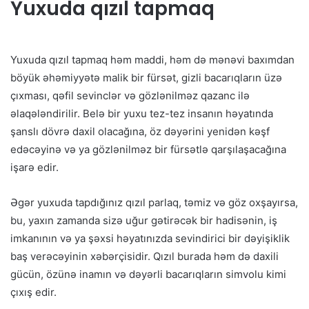
Yuxuda qızıl tapmaq
Yuxuda qızıl tapmaq həm maddi, həm də mənəvi baxımdan
böyük əhəmiyyətə malik bir fürsət, gizli bacarıqların üzə
çıxması, qəfil sevinclər və gözlənilməz qazanc ilə
əlaqələndirilir. Belə bir yuxu tez-tez insanın həyatında
şanslı dövrə daxil olacağına, öz dəyərini yenidən kəşf
edəcəyinə və ya gözlənilməz bir fürsətlə qarşılaşacağına
işarə edir.
Əgər yuxuda tapdığınız qızıl parlaq, təmiz və göz oxşayırsa,
bu, yaxın zamanda sizə uğur gətirəcək bir hadisənin, iş
imkanının və ya şəxsi həyatınızda sevindirici bir dəyişiklik
baş verəcəyinin xəbərçisidir. Qızıl burada həm də daxili
gücün, özünə inamın və dəyərli bacarıqların simvolu kimi
çıxış edir.