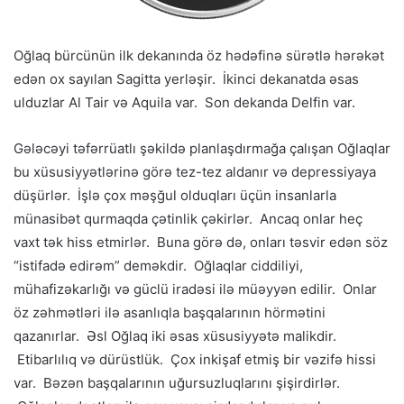
Oğlaq bürcünün ilk dekanında öz hədəfinə sürətlə hərəkət
edən ox sayılan Sagitta yerləşir. İkinci dekanatda əsas
ulduzlar Al Tair və Aquila var. Son dekanda Delfin var.
Gələcəyi təfərrüatlı şəkildə planlaşdırmağa çalışan Oğlaqlar
bu xüsusiyyətlərinə görə tez-tez aldanır və depressiyaya
düşürlər. İşlə çox məşğul olduqları üçün insanlarla
münasibət qurmaqda çətinlik çəkirlər. Ancaq onlar heç
vaxt tək hiss etmirlər. Buna görə də, onları təsvir edən söz
“istifadə edirəm” deməkdir. Oğlaqlar ciddiliyi,
mühafizəkarlığı və güclü iradəsi ilə müəyyən edilir. Onlar
öz zəhmətləri ilə asanlıqla başqalarının hörmətini
qazanırlar. Əsl Oğlaq iki əsas xüsusiyyətə malikdir.
Etibarlılıq və dürüstlük. Çox inkişaf etmiş bir vəzifə hissi
var. Bəzən başqalarının uğursuzluqlarını şişirdirlər.