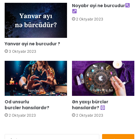
Noyabr ayi ne burcudur
2 Oktyabr 2023
Yanvar ayi ne burcudur ?
3 Oktyabr 2023
Od unsurlu
Ən yaxşı bürclər
burcler hansılardır?
hansılardır?
2 Oktyabr 2023
2 Oktyabr 2023
Axtarış: