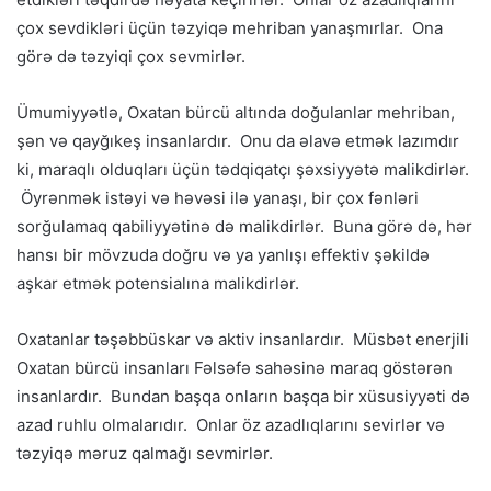
çox sevdikləri üçün təzyiqə mehriban yanaşmırlar. Ona
görə də təzyiqi çox sevmirlər.
Ümumiyyətlə, Oxatan bürcü altında doğulanlar mehriban,
şən və qayğıkeş insanlardır. Onu da əlavə etmək lazımdır
ki, maraqlı olduqları üçün tədqiqatçı şəxsiyyətə malikdirlər.
Öyrənmək istəyi və həvəsi ilə yanaşı, bir çox fənləri
sorğulamaq qabiliyyətinə də malikdirlər. Buna görə də, hər
hansı bir mövzuda doğru və ya yanlışı effektiv şəkildə
aşkar etmək potensialına malikdirlər.
Oxatanlar təşəbbüskar və aktiv insanlardır. Müsbət enerjili
Oxatan bürcü insanları Fəlsəfə sahəsinə maraq göstərən
insanlardır. Bundan başqa onların başqa bir xüsusiyyəti də
azad ruhlu olmalarıdır. Onlar öz azadlıqlarını sevirlər və
təzyiqə məruz qalmağı sevmirlər.