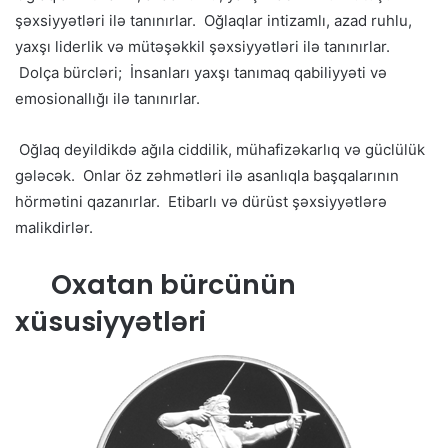
şəxsiyyətləri ilə tanınırlar. Oğlaqlar intizamlı, azad ruhlu,
yaxşı liderlik və mütəşəkkil şəxsiyyətləri ilə tanınırlar.
Dolça bürcləri; İnsanları yaxşı tanımaq qabiliyyəti və
emosionallığı ilə tanınırlar.
Oğlaq deyildikdə ağıla ciddilik, mühafizəkarlıq və güclülük
gələcək. Onlar öz zəhmətləri ilə asanlıqla başqalarının
hörmətini qazanırlar. Etibarlı və dürüst şəxsiyyətlərə
malikdirlər.
Oxatan bürcünün
xüsusiyyətləri