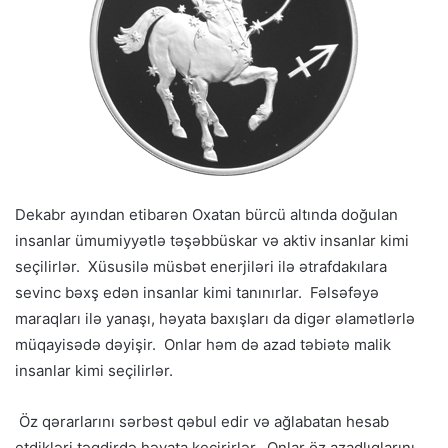
Dekabr ayından etibarən Oxatan bürcü altında doğulan
insanlar ümumiyyətlə təşəbbüskar və aktiv insanlar kimi
seçilirlər. Xüsusilə müsbət enerjiləri ilə ətrafdakılara
sevinc bəxş edən insanlar kimi tanınırlar. Fəlsəfəyə
maraqları ilə yanaşı, həyata baxışları da digər əlamətlərlə
müqayisədə dəyişir. Onlar həm də azad təbiətə malik
insanlar kimi seçilirlər.
Öz qərarlarını sərbəst qəbul edir və ağlabatan hesab
etdikləri təqdirdə həyata keçirirlər. Onlar öz azadlıqlarını