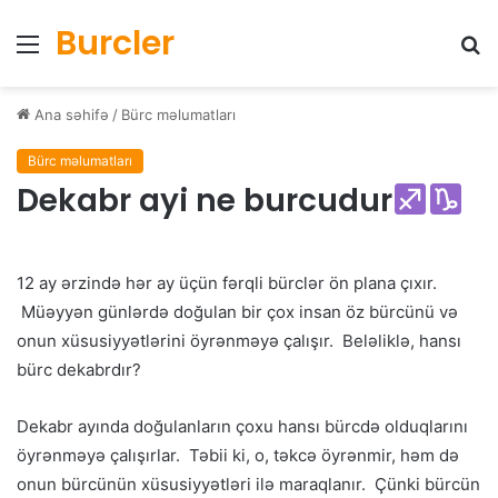
Burcler
Menyu
Ax
Ana səhifə
/
Bürc məlumatları
Bürc məlumatları
Dekabr ayi ne burcudur
12 ay ərzində hər ay üçün fərqli bürclər ön plana çıxır.
Müəyyən günlərdə doğulan bir çox insan öz bürcünü və
onun xüsusiyyətlərini öyrənməyə çalışır. Beləliklə, hansı
bürc dekabrdır?
Dekabr ayında doğulanların çoxu hansı bürcdə olduqlarını
öyrənməyə çalışırlar. Təbii ki, o, təkcə öyrənmir, həm də
onun bürcünün xüsusiyyətləri ilə maraqlanır. Çünki bürcün