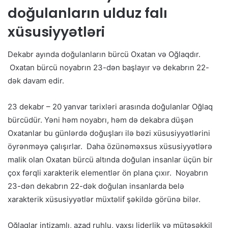
doğulanların ulduz falı
xüsusiyyətləri
Dekabr ayında doğulanların bürcü Oxatan və Oğlaqdır.
Oxatan bürcü noyabrın 23-dən başlayır və dekabrın 22-
dək davam edir.
23 dekabr – 20 yanvar tarixləri arasında doğulanlar Oğlaq
bürcüdür. Yəni həm noyabrı, həm də dekabra düşən
Oxatanlar bu günlərdə doğuşları ilə bəzi xüsusiyyətlərini
öyrənməyə çalışırlar. Daha özünəməxsus xüsusiyyətlərə
malik olan Oxatan bürcü altında doğulan insanlar üçün bir
çox fərqli xarakterik elementlər ön plana çıxır. Noyabrın
23-dən dekabrın 22-dək doğulan insanlarda belə
xarakterik xüsusiyyətlər müxtəlif şəkildə görünə bilər.
Oğlaqlar intizamlı, azad ruhlu, yaxşı liderlik və mütəşəkkil