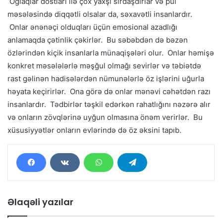
Oğlaqlar dostları ilə çox yaxşı sirdaşdırlar və pul
məsələsində diqqətli olsalar da, səxavətli insanlardır.
Onlar ənənəçi olduqları üçün emosional azadlığı
anlamaqda çətinlik çəkirlər. Bu səbəbdən də bəzən
özlərindən kiçik insanlarla münaqişələri olur. Onlar həmişə
konkret məsələlərlə məşğul olmağı sevirlər və təbiətdə
rast gəlinən hadisələrdən nümunələrlə öz işlərini uğurla
həyata keçirirlər. Ona görə də onlar mənəvi cəhətdən razı
insanlardır. Tədbirlər təşkil edərkən rahatlığını nəzərə alır
və onların zövqlərinə uyğun olmasına önəm verirlər. Bu
xüsusiyyətlər onların evlərində də öz əksini tapıb.
Əlaqəli yazılar