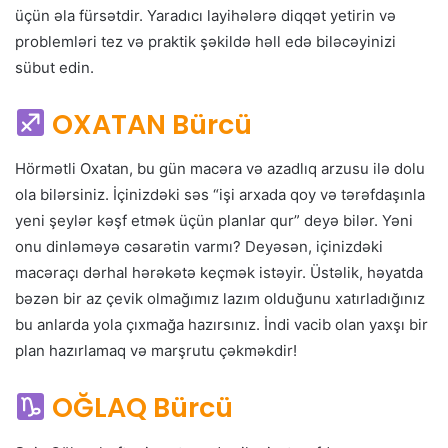
üçün əla fürsətdir. Yaradıcı layihələrə diqqət yetirin və
problemləri tez və praktik şəkildə həll edə biləcəyinizi
sübut edin.
OXATAN Bürcü
Hörmətli Oxatan, bu gün macəra və azadlıq arzusu ilə dolu
ola bilərsiniz. İçinizdəki səs “işi arxada qoy və tərəfdaşınla
yeni şeylər kəşf etmək üçün planlar qur” deyə bilər. Yəni
onu dinləməyə cəsarətin varmı? Deyəsən, içinizdəki
macəraçı dərhal hərəkətə keçmək istəyir. Üstəlik, həyatda
bəzən bir az çevik olmağımız lazım olduğunu xatırladığınız
bu anlarda yola çıxmağa hazırsınız. İndi vacib olan yaxşı bir
plan hazırlamaq və marşrutu çəkməkdir!
OĞLAQ Bürcü