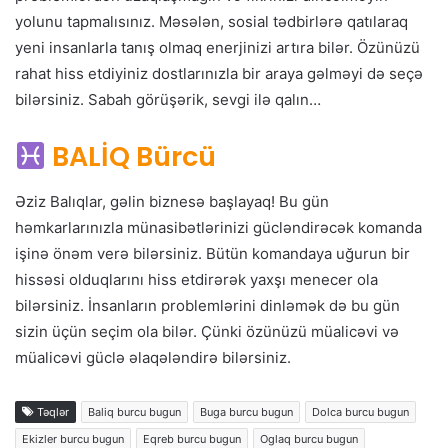
yolunu tapmalısınız. Məsələn, sosial tədbirlərə qatılaraq
yeni insanlarla tanış olmaq enerjinizi artıra bilər. Özünüzü
rahat hiss etdiyiniz dostlarınızla bir araya gəlməyi də seçə
bilərsiniz. Sabah görüşərik, sevgi ilə qalın…
BALİQ Bürcü
Əziz Balıqlar, gəlin biznesə başlayaq! Bu gün
həmkarlarınızla münasibətlərinizi gücləndirəcək komanda
işinə önəm verə bilərsiniz. Bütün komandaya uğurun bir
hissəsi olduqlarını hiss etdirərək yaxşı menecer ola
bilərsiniz. İnsanların problemlərini dinləmək də bu gün
sizin üçün seçim ola bilər. Çünki özünüzü müalicəvi və
müalicəvi güclə əlaqələndirə bilərsiniz.
Təqlər
Baliq burcu bugun
Buga burcu bugun
Dolca burcu bugun
Ekizler burcu bugun
Eqreb burcu bugun
Oglaq burcu bugun