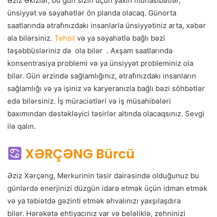
Əziz Əkizlər, bu gün sizin üçün yaxın münasibətlər,
ünsiyyət və səyahətlər ön planda olacaq. Günorta
saatlarında ətrafınızdakı insanlarla ünsiyyətiniz arta, xəbər
ala bilərsiniz.
Təhsil
və ya səyahətlə bağlı bəzi
təşəbbüsləriniz də ola bilər . Axşam saatlarında
konsentrasiya problemi və ya ünsiyyət probleminiz ola
bilər. Gün ərzində sağlamlığınız, ətrafınızdakı insanların
sağlamlığı və ya işiniz və karyeranızla bağlı bəzi söhbətlər
edə bilərsiniz. İş müraciətləri və iş müsahibələri
baxımından dəstəkləyici təsirlər altında olacaqsınız. Sevgi
ilə qalın.
XƏRÇƏNG Bürcü
Əziz Xərçəng, Merkurinin təsir dairəsində olduğunuz bu
günlərdə enerjinizi düzgün idarə etmək üçün idman etmək
və ya təbiətdə gəzinti etmək əhvalınızı yaxşılaşdıra
bilər. Hərəkətə ehtiyacınız var və beləliklə, zehninizi