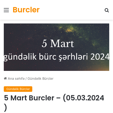
Burcler
Menyu
Ax
Ana səhifə
/
Gündəlik Bürclər
Gündəlik Bürclər
5 Mart Burcler – (05.03.2024
)