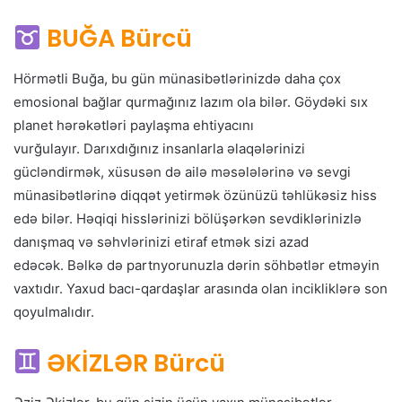
BUĞA Bürcü
Hörmətli Buğa, bu gün münasibətlərinizdə daha çox
emosional bağlar qurmağınız lazım ola bilər. Göydəki sıx
planet hərəkətləri paylaşma ehtiyacını
vurğulayır. Darıxdığınız insanlarla əlaqələrinizi
gücləndirmək, xüsusən də ailə məsələlərinə və sevgi
münasibətlərinə diqqət yetirmək özünüzü təhlükəsiz hiss
edə bilər. Həqiqi hisslərinizi bölüşərkən sevdiklərinizlə
danışmaq və səhvlərinizi etiraf etmək sizi azad
edəcək. Bəlkə də partnyorunuzla dərin söhbətlər etməyin
vaxtıdır. Yaxud bacı-qardaşlar arasında olan incikliklərə son
qoyulmalıdır.
ƏKİZLƏR Bürcü