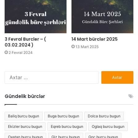
3 Fevral Burcler – (
14 Mart bürclər 2025
03.02.2024 )
13 Mart 2025
2 Fevral 2024
Axtarış:
Gündelik bürclər
Baliq burcu bugun
Buga burcu bugun
Dolca burcu bugun
Ekizler burcu bugun
Eqreb burcu bugun
Oglaq burcu bugun
Oxatan burcu bugun
Qiz burcu bugun
Qoc burcu bugun