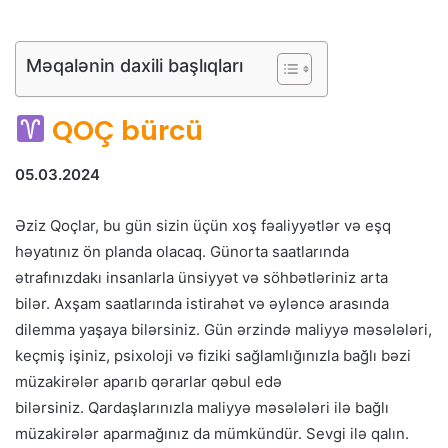
Məqalənin daxili başlıqları
QOÇ bürcü
05.03.2024
Əziz Qoçlar, bu gün sizin üçün xoş fəaliyyətlər və eşq
həyatınız ön planda olacaq. Günorta saatlarında
ətrafınızdakı insanlarla ünsiyyət və söhbətləriniz arta
bilər. Axşam saatlarında istirahət və əyləncə arasında
dilemma yaşaya bilərsiniz. Gün ərzində maliyyə məsələləri,
keçmiş işiniz, psixoloji və fiziki sağlamlığınızla bağlı bəzi
müzakirələr aparıb qərarlar qəbul edə
bilərsiniz. Qardaşlarınızla maliyyə məsələləri ilə bağlı
müzakirələr aparmağınız da mümkündür. Sevgi ilə qalın.