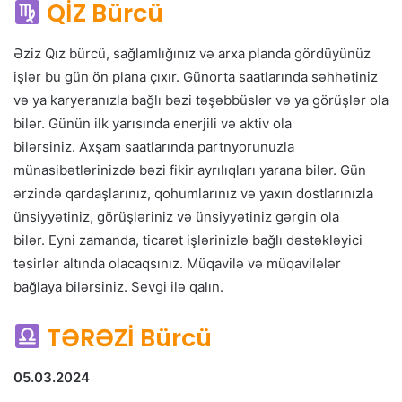
QİZ Bürcü
Əziz Qız bürcü, sağlamlığınız və arxa planda gördüyünüz
işlər bu gün ön plana çıxır. Günorta saatlarında səhhətiniz
və ya karyeranızla bağlı bəzi təşəbbüslər və ya görüşlər ola
bilər. Günün ilk yarısında enerjili və aktiv ola
bilərsiniz. Axşam saatlarında partnyorunuzla
münasibətlərinizdə bəzi fikir ayrılıqları yarana bilər. Gün
ərzində qardaşlarınız, qohumlarınız və yaxın dostlarınızla
ünsiyyətiniz, görüşləriniz və ünsiyyətiniz gərgin ola
bilər. Eyni zamanda, ticarət işlərinizlə bağlı dəstəkləyici
təsirlər altında olacaqsınız. Müqavilə və müqavilələr
bağlaya bilərsiniz. Sevgi ilə qalın.
TƏRƏZİ Bürcü
05.03.2024