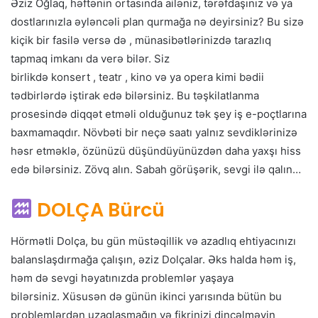
Əziz Oğlaq, həftənin ortasında ailəniz, tərəfdaşınız və ya
dostlarınızla əyləncəli plan qurmağa nə deyirsiniz? Bu sizə
kiçik bir fasilə versə də , münasibətlərinizdə tarazlıq
tapmaq imkanı da verə bilər. Siz
birlikdə konsert , teatr , kino və ya opera kimi bədii
tədbirlərdə iştirak edə bilərsiniz. Bu təşkilatlanma
prosesində diqqət etməli olduğunuz tək şey iş e-poçtlarına
baxmamaqdır. Növbəti bir neçə saatı yalnız sevdiklərinizə
həsr etməklə, özünüzü düşündüyünüzdən daha yaxşı hiss
edə bilərsiniz. Zövq alın. Sabah görüşərik, sevgi ilə qalın…
DOLÇA Bürcü
Hörmətli Dolça, bu gün müstəqillik və azadlıq ehtiyacınızı
balanslaşdırmağa çalışın, əziz Dolçalar. Əks halda həm iş,
həm də sevgi həyatınızda problemlər yaşaya
bilərsiniz. Xüsusən də günün ikinci yarısında bütün bu
problemlərdən uzaqlaşmağın və fikrinizi dincəlməyin