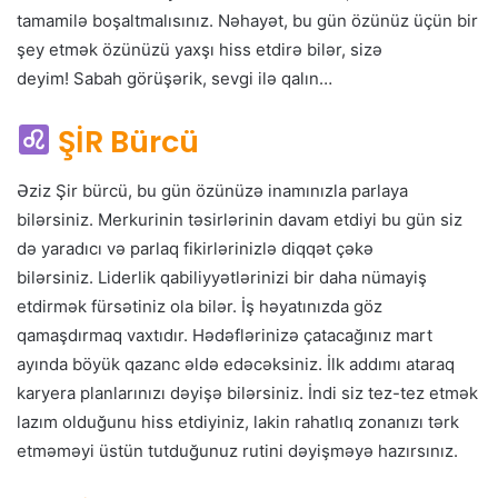
tamamilə boşaltmalısınız. Nəhayət, bu gün özünüz üçün bir
şey etmək özünüzü yaxşı hiss etdirə bilər, sizə
deyim! Sabah görüşərik, sevgi ilə qalın…
ŞİR Bürcü
Əziz Şir bürcü, bu gün özünüzə inamınızla parlaya
bilərsiniz. Merkurinin təsirlərinin davam etdiyi bu gün siz
də yaradıcı və parlaq fikirlərinizlə diqqət çəkə
bilərsiniz. Liderlik qabiliyyətlərinizi bir daha nümayiş
etdirmək fürsətiniz ola bilər. İş həyatınızda göz
qamaşdırmaq vaxtıdır. Hədəflərinizə çatacağınız mart
ayında böyük qazanc əldə edəcəksiniz. İlk addımı ataraq
karyera planlarınızı dəyişə bilərsiniz. İndi siz tez-tez etmək
lazım olduğunu hiss etdiyiniz, lakin rahatlıq zonanızı tərk
etməməyi üstün tutduğunuz rutini dəyişməyə hazırsınız.