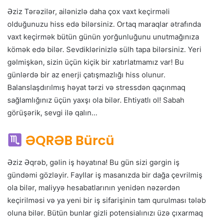
Əziz Tərəzilər, ailənizlə daha çox vaxt keçirməli
olduğunuzu hiss edə bilərsiniz. Ortaq maraqlar ətrafında
vaxt keçirmək bütün günün yorğunluğunu unutmağınıza
kömək edə bilər. Sevdiklərinizlə sülh tapa bilərsiniz. Yeri
gəlmişkən, sizin üçün kiçik bir xatırlatmamız var! Bu
günlərdə bir az enerji çatışmazlığı hiss olunur.
Balanslaşdırılmış həyat tərzi və stressdən qaçınmaq
sağlamlığınız üçün yaxşı ola bilər. Ehtiyatlı ol! Sabah
görüşərik, sevgi ilə qalın…
ƏQRƏB Bürcü
Əziz Əqrəb, gəlin iş həyatına! Bu gün sizi gərgin iş
gündəmi gözləyir. Fayllar iş masanızda bir dağa çevrilmiş
ola bilər, maliyyə hesabatlarının yenidən nəzərdən
keçirilməsi və ya yeni bir iş sifarişinin tam qurulması tələb
oluna bilər. Bütün bunlar gizli potensialınızı üzə çıxarmaq