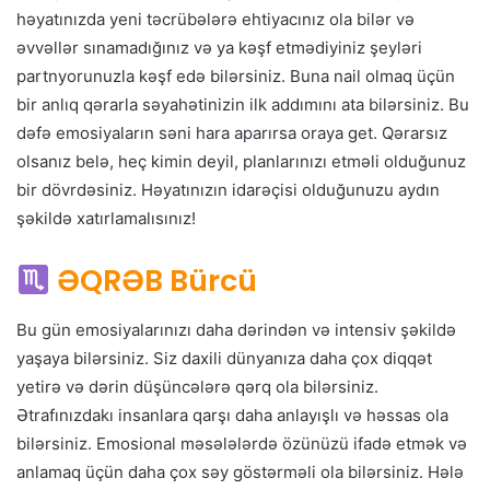
həyatınızda yeni təcrübələrə ehtiyacınız ola bilər və
əvvəllər sınamadığınız və ya kəşf etmədiyiniz şeyləri
partnyorunuzla kəşf edə bilərsiniz. Buna nail olmaq üçün
bir anlıq qərarla səyahətinizin ilk addımını ata bilərsiniz. Bu
dəfə emosiyaların səni hara aparırsa oraya get. Qərarsız
olsanız belə, heç kimin deyil, planlarınızı etməli olduğunuz
bir dövrdəsiniz. Həyatınızın idarəçisi olduğunuzu aydın
şəkildə xatırlamalısınız!
ƏQRƏB Bürcü
Bu gün emosiyalarınızı daha dərindən və intensiv şəkildə
yaşaya bilərsiniz. Siz daxili dünyanıza daha çox diqqət
yetirə və dərin düşüncələrə qərq ola bilərsiniz.
Ətrafınızdakı insanlara qarşı daha anlayışlı və həssas ola
bilərsiniz. Emosional məsələlərdə özünüzü ifadə etmək və
anlamaq üçün daha çox səy göstərməli ola bilərsiniz. Hələ