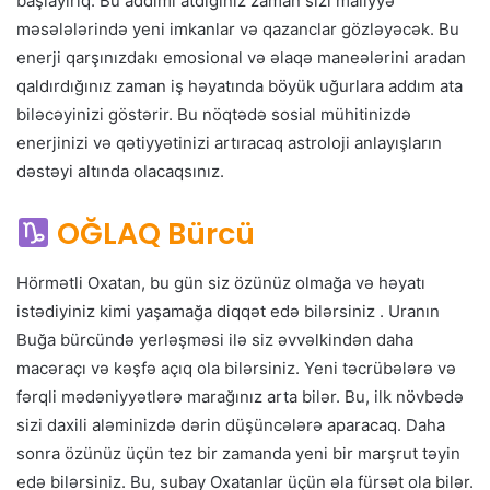
başlayırıq. Bu addımı atdığınız zaman sizi maliyyə
məsələlərində yeni imkanlar və qazanclar gözləyəcək. Bu
enerji qarşınızdakı emosional və əlaqə maneələrini aradan
qaldırdığınız zaman iş həyatında böyük uğurlara addım ata
biləcəyinizi göstərir. Bu nöqtədə sosial mühitinizdə
enerjinizi və qətiyyətinizi artıracaq astroloji anlayışların
dəstəyi altında olacaqsınız.
OĞLAQ Bürcü
Hörmətli Oxatan, bu gün siz özünüz olmağa və həyatı
istədiyiniz kimi yaşamağa diqqət edə bilərsiniz . Uranın
Buğa bürcündə yerləşməsi ilə siz əvvəlkindən daha
macəraçı və kəşfə açıq ola bilərsiniz. Yeni təcrübələrə və
fərqli mədəniyyətlərə marağınız arta bilər. Bu, ilk növbədə
sizi daxili aləminizdə dərin düşüncələrə aparacaq. Daha
sonra özünüz üçün tez bir zamanda yeni bir marşrut təyin
edə bilərsiniz. Bu, subay Oxatanlar üçün əla fürsət ola bilər.