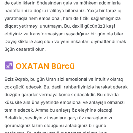
də çətinliklərin öhdəsindən gələ və möhkəm addımlarla
hədəflərinizə doğru irəliləyə bilərsiniz. Yaxşı bir tarazlıq
yaratmaqla həm emosional, həm də fiziki sağlamlığınıza
diqqət yetirməyi unutmayın. Bu, daxili gücünüzü kəşf
etdiyiniz və transformasiyanı yaşadığınız bir gün ola bilər.
Dəyişikliklərə açıq olun və yeni imkanları qiymətləndirmək
üçün cəsarətli olun.
OXATAN Bürcü
Əziz Əqrəb, bu gün Uran sizi emosional və intuitiv olaraq
çox güclü edəcək. Bu, daxili rəhbərliyinizlə hərəkət edərək
düzgün qərarlar verməyə kömək edəcəkdir. Bu dövrdə
xüsusilə ailə ünsiyyətində emosional və anlayışlı olmanızı
təmin edəcək. Amma bu anlayış öz əleyhinə olacaq!
Beləliklə, sevdiyiniz insanlara qarşı öz maraqlarınızı
qorumağınız lazım olduğunu anladığınız bir günə