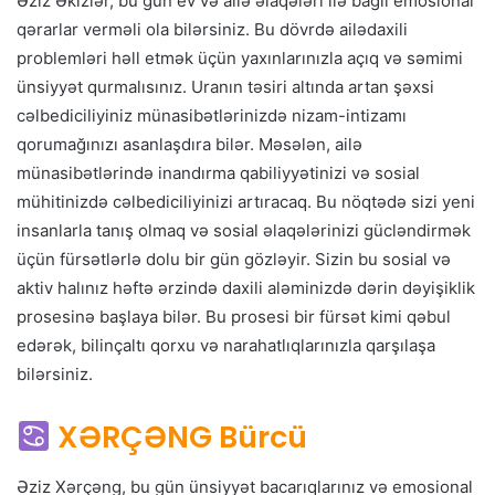
Əziz Əkizlər, bu gün ev və ailə əlaqələri ilə bağlı emosional
qərarlar verməli ola bilərsiniz. Bu dövrdə ailədaxili
problemləri həll etmək üçün yaxınlarınızla açıq və səmimi
ünsiyyət qurmalısınız. Uranın təsiri altında artan şəxsi
cəlbediciliyiniz münasibətlərinizdə nizam-intizamı
qorumağınızı asanlaşdıra bilər. Məsələn, ailə
münasibətlərində inandırma qabiliyyətinizi və sosial
mühitinizdə cəlbediciliyinizi artıracaq. Bu nöqtədə sizi yeni
insanlarla tanış olmaq və sosial əlaqələrinizi gücləndirmək
üçün fürsətlərlə dolu bir gün gözləyir. Sizin bu sosial və
aktiv halınız həftə ərzində daxili aləminizdə dərin dəyişiklik
prosesinə başlaya bilər. Bu prosesi bir fürsət kimi qəbul
edərək, bilinçaltı qorxu və narahatlıqlarınızla qarşılaşa
bilərsiniz.
XƏRÇƏNG Bürcü
Əziz Xərçəng, bu gün ünsiyyət bacarıqlarınız və emosional