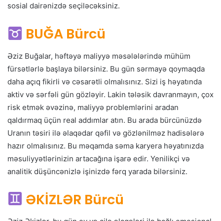
sosial dairənizdə seçiləcəksiniz.
BUĞA Bürcü
Əziz Buğalar, həftəyə maliyyə məsələlərində mühüm
fürsətlərlə başlaya bilərsiniz. Bu gün sərmayə qoymaqda
daha açıq fikirli və cəsarətli olmalısınız. Sizi iş həyatında
aktiv və sərfəli gün gözləyir. Lakin tələsik davranmayın, çox
risk etmək əvəzinə, maliyyə problemlərini aradan
qaldırmaq üçün real addımlar atın. Bu arada bürcünüzdə
Uranın təsiri ilə əlaqədar qəfil və gözlənilməz hadisələrə
hazır olmalısınız. Bu məqamda səma karyera həyatınızda
məsuliyyətlərinizin artacağına işarə edir. Yenilikçi və
analitik düşüncənizlə işinizdə fərq yarada bilərsiniz.
ƏKİZLƏR Bürcü