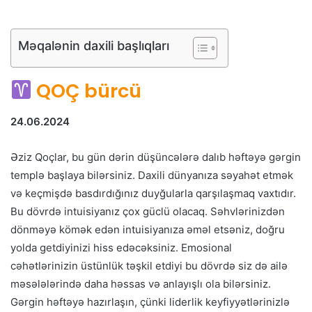
Məqalənin daxili başlıqları
QOÇ bürcü
24.06.2024
Əziz Qoçlar, bu gün dərin düşüncələrə dalıb həftəyə gərgin
templə başlaya bilərsiniz. Daxili dünyanıza səyahət etmək
və keçmişdə basdırdığınız duyğularla qarşılaşmaq vaxtıdır.
Bu dövrdə intuisiyanız çox güclü olacaq. Səhvlərinizdən
dönməyə kömək edən intuisiyanıza əməl etsəniz, doğru
yolda getdiyinizi hiss edəcəksiniz. Emosional
cəhətlərinizin üstünlük təşkil etdiyi bu dövrdə siz də ailə
məsələlərində daha həssas və anlayışlı ola bilərsiniz.
Gərgin həftəyə hazırlaşın, çünki liderlik keyfiyyətlərinizlə