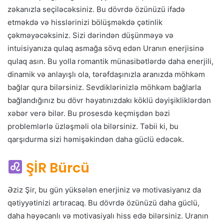
zəkanızla seçiləcəksiniz. Bu dövrdə özünüzü ifadə
etməkdə və hisslərinizi bölüşməkdə çətinlik
çəkməyəcəksiniz. Sizi dərindən düşünməyə və
intuisiyanıza qulaq asmağa sövq edən Uranın enerjisinə
qulaq asın. Bu yolla romantik münasibətlərdə daha enerjili,
dinamik və anlayışlı ola, tərəfdaşınızla aranızda möhkəm
bağlar qura bilərsiniz. Sevdiklərinizlə möhkəm bağlarla
bağlandığınız bu dövr həyatınızdakı köklü dəyişikliklərdən
xəbər verə bilər. Bu prosesdə keçmişdən bəzi
problemlərlə üzləşməli ola bilərsiniz. Təbii ki, bu
qarşıdurma sizi həmişəkindən daha güclü edəcək.
ŞİR Bürcü
Əziz Şir, bu gün yüksələn enerjiniz və motivasiyanız da
qətiyyətinizi artıracaq. Bu dövrdə özünüzü daha güclü,
daha həyəcanlı və motivasiyalı hiss edə bilərsiniz. Uranın