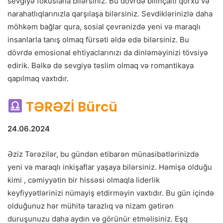
sevgiyə fokuslana bilərsiniz. Bu dövrdə bilinçaltı qorxu və
narahatlıqlarınızla qarşılaşa bilərsiniz. Sevdiklərinizlə daha
möhkəm bağlar qura, sosial çevrənizdə yeni və maraqlı
insanlarla tanış olmaq fürsəti əldə edə bilərsiniz. Bu
dövrdə emosional ehtiyaclarınızı da dinləməyinizi tövsiyə
edirik. Bəlkə də sevgiyə təslim olmaq və romantikaya
qapılmaq vaxtıdır.
TƏRƏZİ Bürcü
24.06.2024
Əziz Tərəzilər, bu gündən etibarən münasibətlərinizdə
yeni və maraqlı inkişaflar yaşaya bilərsiniz. Həmişə olduğu
kimi , cəmiyyətin bir hissəsi olmaqla liderlik
keyfiyyətlərinizi nümayiş etdirməyin vaxtıdır. Bu gün içində
olduğunuz hər mühitə tarazlıq və nizam gətirən
duruşunuzu daha aydın və görünür etməlisiniz. Eşq