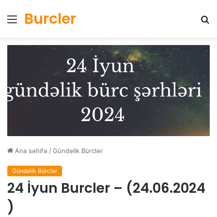
Burcler
Menyu
Ax
Ana səhifə
/
Gündəlik Bürclər
Gündəlik Bürclər
24 İyun Burcler – (24.06.2024
)