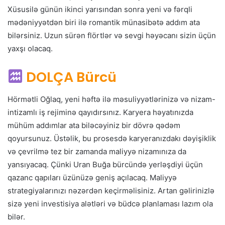
Xüsusilə günün ikinci yarısından sonra yeni və fərqli
mədəniyyətdən biri ilə romantik münasibətə addım ata
bilərsiniz. Uzun sürən flörtlər və sevgi həyəcanı sizin üçün
yaxşı olacaq.
DOLÇA Bürcü
Hörmətli Oğlaq, yeni həftə ilə məsuliyyətlərinizə və nizam-
intizamlı iş rejiminə qayıdırsınız. Karyera həyatınızda
mühüm addımlar ata biləcəyiniz bir dövrə qədəm
qoyursunuz. Üstəlik, bu prosesdə karyeranızdakı dəyişiklik
və çevrilmə tez bir zamanda maliyyə nizamınıza da
yansıyacaq. Çünki Uran Buğa bürcündə yerləşdiyi üçün
qazanc qapıları üzünüzə geniş açılacaq. Maliyyə
strategiyalarınızı nəzərdən keçirməlisiniz. Artan gəlirinizlə
sizə yeni investisiya alətləri və büdcə planlaması lazım ola
bilər.