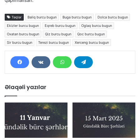
qapılmalısan.
Təqlər
Baliq burcu bugun
Buga burcu bugun
Dolca burcu bugun
Ekizler burcu bugun
Eqreb burcu bugun
Oglaq burcu bugun
Oxatan burcu bugun
Qiz burcu bugun
Qoc burcu bugun
Sir burcu bugun
Terezi burcu bugun
Xerceng burcu bugun
Əlaqəli yazılar