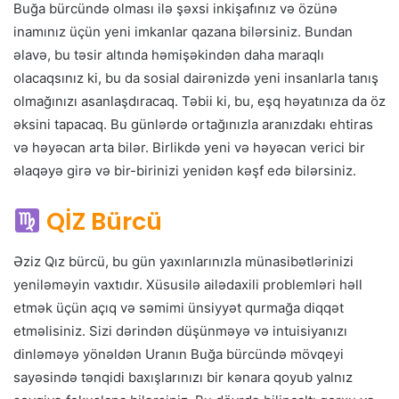
Buğa bürcündə olması ilə şəxsi inkişafınız və özünə
inamınız üçün yeni imkanlar qazana bilərsiniz. Bundan
əlavə, bu təsir altında həmişəkindən daha maraqlı
olacaqsınız ki, bu da sosial dairənizdə yeni insanlarla tanış
olmağınızı asanlaşdıracaq. Təbii ki, bu, eşq həyatınıza da öz
əksini tapacaq. Bu günlərdə ortağınızla aranızdakı ehtiras
və həyəcan arta bilər. Birlikdə yeni və həyəcan verici bir
əlaqəyə girə və bir-birinizi yenidən kəşf edə bilərsiniz.
QİZ Bürcü
Əziz Qız bürcü, bu gün yaxınlarınızla münasibətlərinizi
yeniləməyin vaxtıdır. Xüsusilə ailədaxili problemləri həll
etmək üçün açıq və səmimi ünsiyyət qurmağa diqqət
etməlisiniz. Sizi dərindən düşünməyə və intuisiyanızı
dinləməyə yönəldən Uranın Buğa bürcündə mövqeyi
sayəsində tənqidi baxışlarınızı bir kənara qoyub yalnız