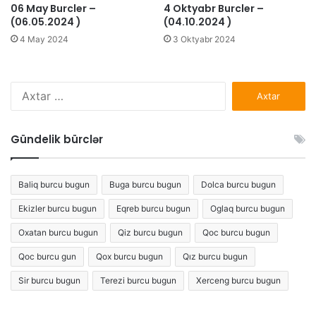
06 May Burcler –
4 Oktyabr Burcler –
(06.05.2024 )
(04.10.2024 )
4 May 2024
3 Oktyabr 2024
Axtarış:
Gündelik bürclər
Baliq burcu bugun
Buga burcu bugun
Dolca burcu bugun
Ekizler burcu bugun
Eqreb burcu bugun
Oglaq burcu bugun
Oxatan burcu bugun
Qiz burcu bugun
Qoc burcu bugun
Qoc burcu gun
Qox burcu bugun
Qız burcu bugun
Sir burcu bugun
Terezi burcu bugun
Xerceng burcu bugun