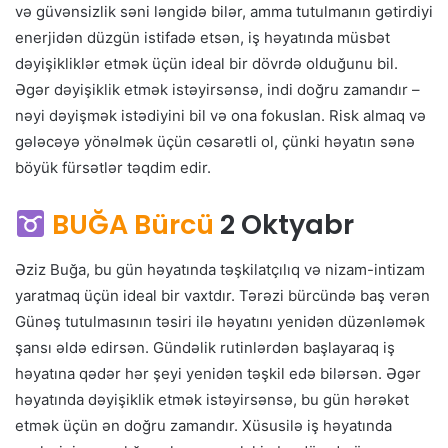
və güvənsizlik səni ləngidə bilər, amma tutulmanın gətirdiyi
enerjidən düzgün istifadə etsən, iş həyatında müsbət
dəyişikliklər etmək üçün ideal bir dövrdə olduğunu bil.
Əgər dəyişiklik etmək istəyirsənsə, indi doğru zamandır –
nəyi dəyişmək istədiyini bil və ona fokuslan. Risk almaq və
gələcəyə yönəlmək üçün cəsarətli ol, çünki həyatın sənə
böyük fürsətlər təqdim edir.
BUĞA Bürcü
2 Oktyabr
Əziz Buğa, bu gün həyatında təşkilatçılıq və nizam-intizam
yaratmaq üçün ideal bir vaxtdır. Tərəzi bürcündə baş verən
Günəş tutulmasının təsiri ilə həyatını yenidən düzənləmək
şansı əldə edirsən. Gündəlik rutinlərdən başlayaraq iş
həyatına qədər hər şeyi yenidən təşkil edə bilərsən. Əgər
həyatında dəyişiklik etmək istəyirsənsə, bu gün hərəkət
etmək üçün ən doğru zamandır. Xüsusilə iş həyatında