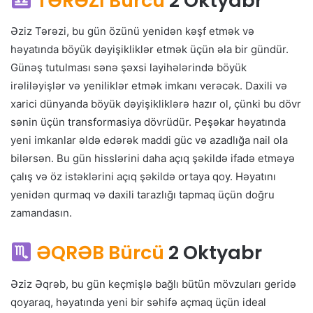
TƏRƏZİ Bürcü
2 Oktyabr
Əziz Tərəzi, bu gün özünü yenidən kəşf etmək və
həyatında böyük dəyişikliklər etmək üçün əla bir gündür.
Günəş tutulması sənə şəxsi layihələrində böyük
irəliləyişlər və yeniliklər etmək imkanı verəcək. Daxili və
xarici dünyanda böyük dəyişikliklərə hazır ol, çünki bu dövr
sənin üçün transformasiya dövrüdür. Peşəkar həyatında
yeni imkanlar əldə edərək maddi güc və azadlığa nail ola
bilərsən. Bu gün hisslərini daha açıq şəkildə ifadə etməyə
çalış və öz istəklərini açıq şəkildə ortaya qoy. Həyatını
yenidən qurmaq və daxili tarazlığı tapmaq üçün doğru
zamandasın.
ƏQRƏB Bürcü
2 Oktyabr
Əziz Əqrəb, bu gün keçmişlə bağlı bütün mövzuları geridə
qoyaraq, həyatında yeni bir səhifə açmaq üçün ideal