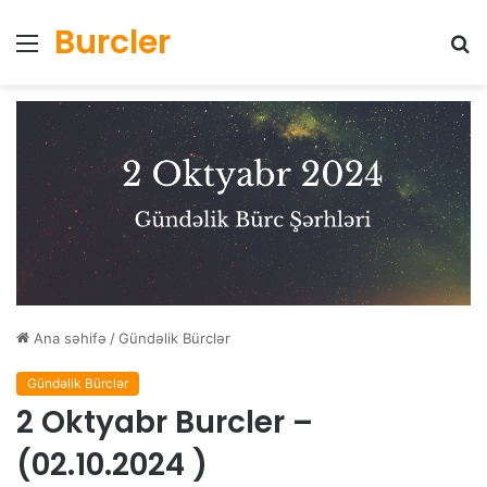
Burcler
Menyu
Ax
Ana səhifə
/
Gündəlik Bürclər
Gündəlik Bürclər
2 Oktyabr Burcler –
(02.10.2024 )