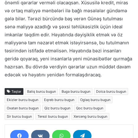
önəmli qərarlar verməli olacaqsan. Xüsusilə kredit, miras
və ortaq maliyyə mənbələri ilə bağlı məsələlər gündəmə
gələ bilər. Tərəzi bürcündə baş verən Günəş tutulması
sənə maliyyə azadlığı və şəxsi təhlükəsizlik üçün ideal
imkanlar təqdim edir. Həyatında dəyişiklik etmək və öz
maliyyənə tam nəzarət etmək istəyirsənsə, bu tutulmanın
təsirindən istifadə etməlisən. Həyatında bəzi insanları
geridə qoyaraq, yeni insanlarla yeni münasibətlər qurmağa
hazırsan. Bu dövrdə verdiyin qərarlar uzun müddət davam
edəcək və həyatını yenidən formalaşdıracaq.
Təqlər
Baliq burcu bugun
Buga burcu bugun
Dolca burcu bugun
Ekizler burcu bugun
Eqreb burcu bugun
Oglaq burcu bugun
Oxatan burcu bugun
Qiz burcu bugun
Qoc burcu bugun
Sir burcu bugun
Terezi burcu bugun
Xerceng burcu bugun