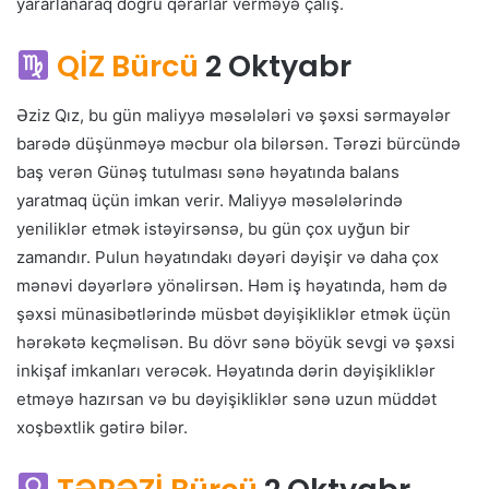
yararlanaraq doğru qərarlar verməyə çalış.
QİZ Bürcü
2 Oktyabr
Əziz Qız, bu gün maliyyə məsələləri və şəxsi sərmayələr
barədə düşünməyə məcbur ola bilərsən. Tərəzi bürcündə
baş verən Günəş tutulması sənə həyatında balans
yaratmaq üçün imkan verir. Maliyyə məsələlərində
yeniliklər etmək istəyirsənsə, bu gün çox uyğun bir
zamandır. Pulun həyatındakı dəyəri dəyişir və daha çox
mənəvi dəyərlərə yönəlirsən. Həm iş həyatında, həm də
şəxsi münasibətlərində müsbət dəyişikliklər etmək üçün
hərəkətə keçməlisən. Bu dövr sənə böyük sevgi və şəxsi
inkişaf imkanları verəcək. Həyatında dərin dəyişikliklər
etməyə hazırsan və bu dəyişikliklər sənə uzun müddət
xoşbəxtlik gətirə bilər.