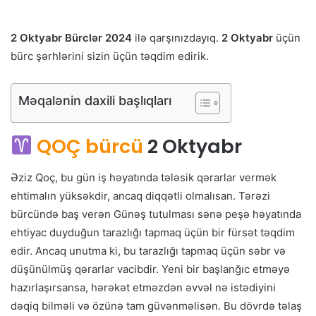
2 Oktyabr Bürclər 2024
ilə qarşınızdayıq.
2 Oktyabr
üçün
bürc şərhlərini sizin üçün təqdim edirik.
Məqalənin daxili başlıqları
QOÇ bürcü
2 Oktyabr
Əziz Qoç, bu gün iş həyatında tələsik qərarlar vermək
ehtimalın yüksəkdir, ancaq diqqətli olmalısan. Tərəzi
bürcündə baş verən Günəş tutulması sənə peşə həyatında
ehtiyac duyduğun tarazlığı tapmaq üçün bir fürsət təqdim
edir. Ancaq unutma ki, bu tarazlığı tapmaq üçün səbr və
düşünülmüş qərarlar vacibdir. Yeni bir başlanğıc etməyə
hazırlaşırsansa, hərəkət etməzdən əvvəl nə istədiyini
dəqiq bilməli və özünə tam güvənməlisən. Bu dövrdə təlaş