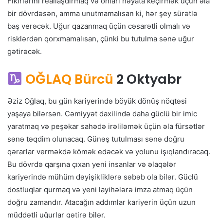
Fikirlərini reallaşdırmaq və onları həyata keçirmək üçün əla
bir dövrdəsən, amma unutmamalısan ki, hər şey sürətlə
baş verəcək. Uğur qazanmaq üçün cəsarətli olmalı və
risklərdən qorxmamalısan, çünki bu tutulma sənə uğur
gətirəcək.
OĞLAQ Bürcü
2 Oktyabr
Əziz Oğlaq, bu gün kariyerində böyük dönüş nöqtəsi
yaşaya bilərsən. Cəmiyyət daxilində daha güclü bir imic
yaratmaq və peşəkar sahədə irəliləmək üçün əla fürsətlər
sənə təqdim olunacaq. Günəş tutulması sənə doğru
qərarlar verməkdə kömək edəcək və yolunu işıqlandıracaq.
Bu dövrdə qarşına çıxan yeni insanlar və əlaqələr
kariyerində mühüm dəyişikliklərə səbəb ola bilər. Güclü
dostluqlar qurmaq və yeni layihələrə imza atmaq üçün
doğru zamandır. Atacağın addımlar kariyerin üçün uzun
müddətli uğurlar gətirə bilər.