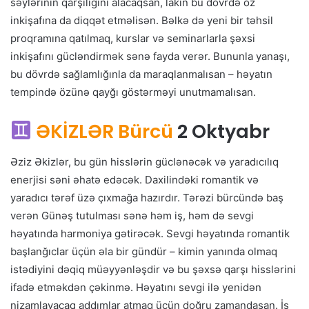
səylərinin qarşılığını alacaqsan, lakin bu dövrdə öz
inkişafına da diqqət etməlisən. Bəlkə də yeni bir təhsil
proqramına qatılmaq, kurslar və seminarlarla şəxsi
inkişafını gücləndirmək sənə fayda verər. Bununla yanaşı,
bu dövrdə sağlamlığınla da maraqlanmalısan – həyatın
tempində özünə qayğı göstərməyi unutmamalısan.
ƏKİZLƏR Bürcü
2 Oktyabr
Əziz Əkizlər, bu gün hisslərin güclənəcək və yaradıcılıq
enerjisi səni əhatə edəcək. Daxilindəki romantik və
yaradıcı tərəf üzə çıxmağa hazırdır. Tərəzi bürcündə baş
verən Günəş tutulması sənə həm iş, həm də sevgi
həyatında harmoniya gətirəcək. Sevgi həyatında romantik
başlanğıclar üçün əla bir gündür – kimin yanında olmaq
istədiyini dəqiq müəyyənləşdir və bu şəxsə qarşı hisslərini
ifadə etməkdən çəkinmə. Həyatını sevgi ilə yenidən
nizamlayacaq addımlar atmaq üçün doğru zamandasan. İş