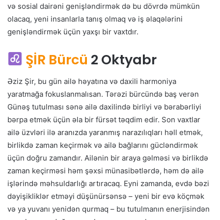
və sosial dairəni genişləndirmək də bu dövrdə mümkün
olacaq, yeni insanlarla tanış olmaq və iş əlaqələrini
genişləndirmək üçün yaxşı bir vaxtdır.
ŞİR Bürcü
2 Oktyabr
Əziz Şir, bu gün ailə həyatına və daxili harmoniya
yaratmağa fokuslanmalısan. Tərəzi bürcündə baş verən
Günəş tutulması sənə ailə daxilində birliyi və bərabərliyi
bərpa etmək üçün əla bir fürsət təqdim edir. Son vaxtlar
ailə üzvləri ilə aranızda yaranmış narazılıqları həll etmək,
birlikdə zaman keçirmək və ailə bağlarını gücləndirmək
üçün doğru zamandır. Ailənin bir araya gəlməsi və birlikdə
zaman keçirməsi həm şəxsi münasibətlərdə, həm də ailə
işlərində məhsuldarlığı artıracaq. Eyni zamanda, evdə bəzi
dəyişikliklər etməyi düşünürsənsə – yeni bir evə köçmək
və ya yuvanı yenidən qurmaq – bu tutulmanın enerjisindən