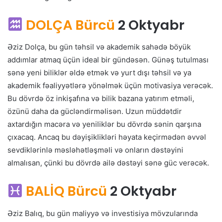
DOLÇA Bürcü
2 Oktyabr
Əziz Dolça, bu gün təhsil və akademik sahədə böyük
addımlar atmaq üçün ideal bir gündəsən. Günəş tutulması
sənə yeni biliklər əldə etmək və yurt dışı təhsil və ya
akademik fəaliyyətlərə yönəlmək üçün motivasiya verəcək.
Bu dövrdə öz inkişafına və bilik bazana yatırım etməli,
özünü daha da gücləndirməlisən. Uzun müddətdir
axtardığın macəra və yeniliklər bu dövrdə sənin qarşına
çıxacaq. Ancaq bu dəyişiklikləri həyata keçirmədən əvvəl
sevdiklərinlə məsləhətləşməli və onların dəstəyini
almalısan, çünki bu dövrdə ailə dəstəyi sənə güc verəcək.
BALİQ Bürcü
2 Oktyabr
Əziz Balıq, bu gün maliyyə və investisiya mövzularında