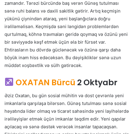
zamandır. Tərəzi bürcündə baş verən Günəş tutulması
sənə ruhi balans və daxili sakitlik gətirir. Artıq keçmişin
yükünü çiynindən ataraq, yeni başlanğıclara doğru
irəliləməlisən. Keçmişdə səni ləngidən problemlərdən
qurtulmaq, köhnə travmaları geridə qoymaq və özünü yeni
bir səviyyədə kəşf etmək üçün əla bir fürsət var.
Ehtirasların bu dövrdə güclənəcək və özünə qarşı daha
böyük inam hiss edəcəksən. Bu dəyişikliklər sənə uzun
müddət xoşbəxtlik və sülh gətirəcək.
OXATAN Bürcü
2 Oktyabr
Əziz Oxatan, bu gün sosial mühitin və dost çevrənlə yeni
imkanlarla qarşılaşa bilərsən. Günəş tutulması sənə sosial
həyatında lider olmaq və ticarət sahəsində yeni layihələrdə
irəliləyişlər etmək üçün imkanlar təqdim edir. Yeni qapılar
açılacaq və sənə dəstək verəcək insanlar tapacaqsan.