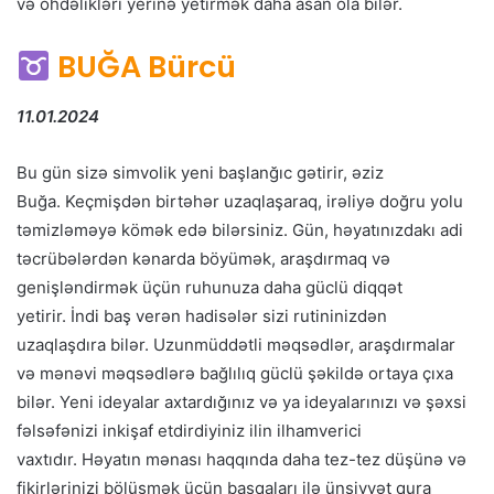
və öhdəlikləri yerinə yetirmək daha asan ola bilər.
BUĞA Bürcü
11.01.2024
Bu gün sizə simvolik yeni başlanğıc gətirir, əziz
Buğa. Keçmişdən birtəhər uzaqlaşaraq, irəliyə doğru yolu
təmizləməyə kömək edə bilərsiniz. Gün, həyatınızdakı adi
təcrübələrdən kənarda böyümək, araşdırmaq və
genişləndirmək üçün ruhunuza daha güclü diqqət
yetirir. İndi baş verən hadisələr sizi rutininizdən
uzaqlaşdıra bilər. Uzunmüddətli məqsədlər, araşdırmalar
və mənəvi məqsədlərə bağlılıq güclü şəkildə ortaya çıxa
bilər. Yeni ideyalar axtardığınız və ya ideyalarınızı və şəxsi
fəlsəfənizi inkişaf etdirdiyiniz ilin ilhamverici
vaxtıdır. Həyatın mənası haqqında daha tez-tez düşünə və
fikirlərinizi bölüşmək üçün başqaları ilə ünsiyyət qura