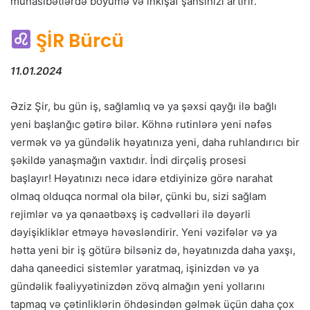
münasibətlərdə böyümə və inkişaf şansınızı artırır.
ŞİR Bürcü
11.01.2024
Əziz Şir, bu gün iş, sağlamlıq və ya şəxsi qayğı ilə bağlı
yeni başlanğıc gətirə bilər. Köhnə rutinlərə yeni nəfəs
vermək və ya gündəlik həyatınıza yeni, daha ruhlandırıcı bir
şəkildə yanaşmağın vaxtıdır. İndi dirçəliş prosesi
başlayır! Həyatınızı necə idarə etdiyinizə görə narahat
olmaq olduqca normal ola bilər, çünki bu, sizi sağlam
rejimlər və ya qənaətbəxş iş cədvəlləri ilə dəyərli
dəyişikliklər etməyə həvəsləndirir. Yeni vəzifələr və ya
hətta yeni bir iş götürə bilsəniz də, həyatınızda daha yaxşı,
daha qaneedici sistemlər yaratmaq, işinizdən və ya
gündəlik fəaliyyətinizdən zövq almağın yeni yollarını
tapmaq və çətinliklərin öhdəsindən gəlmək üçün daha çox