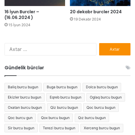
16 İyun Burcler –
20 dekabr burcler 2024
(16.06.2024 )
19 Dekabr 2024
15 İyun 2024
Axtarış:
Gündelik bürclər
Baliq burcu bugun
Buga burcu bugun
Dolca burcu bugun
Ekizler burcu bugun
Eqreb burcu bugun
Oglaq burcu bugun
Oxatan burcu bugun
Qiz burcu bugun
Qoc burcu bugun
Qoc burcu gun
Qox burcu bugun
Qız burcu bugun
Sir burcu bugun
Terezi burcu bugun
Xerceng burcu bugun