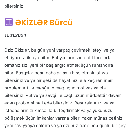
bilərsiniz.
ƏKİZLƏR Bürcü
11.01.2024
Əziz Əkizlər, bu gün yeni yarpaq çevirmək istəyi və ya
ehtiyacı tətikləyə bilər. Ehtiyaclarınızın qəfil fərqində
olmanız sizi yeni bir başlanğıc etmək üçün ruhlandıra
bilər. Başqalarından daha az asılı hiss etmək istəyə
bilərsiniz və ya bir şəkildə həyatınızı ələ keçirən inam
problemləri ilə məşğul olmaq üçün motivasiya ola
bilərsiniz. Pul və ya sevgi ilə bağlı uzun müddətdir davam
edən problemi həll edə bilərsiniz. Resurslarınızı və ya
istedadlarınızı kimsə ilə birləşdirmək və ya yükünüzü
bölüşmək üçün imkanlar yarana bilər. Yaxın münasibətinizi
yeni səviyyəyə qaldıra və ya özünüz haqqında güclü bir şey