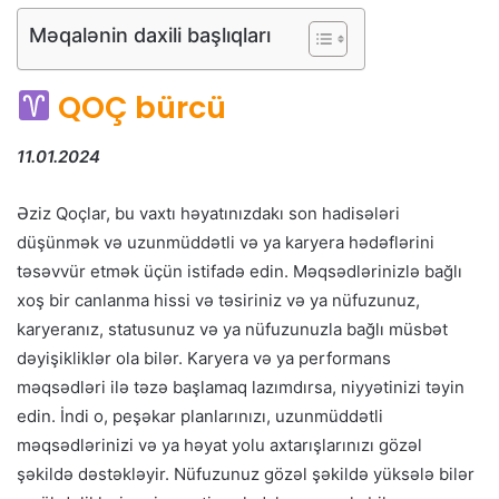
Məqalənin daxili başlıqları
QOÇ bürcü
11.01.2024
Əziz Qoçlar, bu vaxtı həyatınızdakı son hadisələri
düşünmək və uzunmüddətli və ya karyera hədəflərini
təsəvvür etmək üçün istifadə edin. Məqsədlərinizlə bağlı
xoş bir canlanma hissi və təsiriniz və ya nüfuzunuz,
karyeranız, statusunuz və ya nüfuzunuzla bağlı müsbət
dəyişikliklər ola bilər. Karyera və ya performans
məqsədləri ilə təzə başlamaq lazımdırsa, niyyətinizi təyin
edin. İndi o, peşəkar planlarınızı, uzunmüddətli
məqsədlərinizi və ya həyat yolu axtarışlarınızı gözəl
şəkildə dəstəkləyir. Nüfuzunuz gözəl şəkildə yüksələ bilər