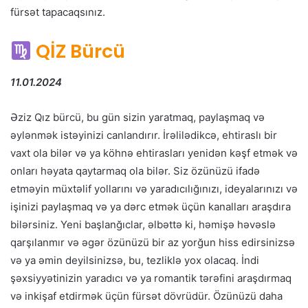
fürsət tapacaqsınız.
QİZ Bürcü
11.01.2024
Əziz Qız bürcü, bu gün sizin yaratmaq, paylaşmaq və
əylənmək istəyinizi canlandırır. İrəlilədikcə, ehtiraslı bir
vaxt ola bilər və ya köhnə ehtirasları yenidən kəşf etmək və
onları həyata qaytarmaq ola bilər. Siz özünüzü ifadə
etməyin müxtəlif yollarını və yaradıcılığınızı, ideyalarınızı və
işinizi paylaşmaq və ya dərc etmək üçün kanalları araşdıra
bilərsiniz. Yeni başlanğıclar, əlbəttə ki, həmişə həvəslə
qarşılanmır və əgər özünüzü bir az yorğun hiss edirsinizsə
və ya əmin deyilsinizsə, bu, tezliklə yox olacaq. İndi
şəxsiyyətinizin yaradıcı və ya romantik tərəfini araşdırmaq
və inkişaf etdirmək üçün fürsət dövrüdür. Özünüzü daha