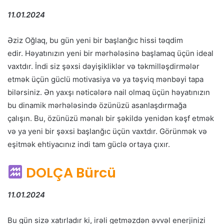
11.01.2024
Əziz Oğlaq, bu gün yeni bir başlanğıc hissi təqdim
edir. Həyatınızın yeni bir mərhələsinə başlamaq üçün ideal
vaxtdır. İndi siz şəxsi dəyişikliklər və təkmilləşdirmələr
etmək üçün güclü motivasiya və ya təşviq mənbəyi tapa
bilərsiniz. Ən yaxşı nəticələrə nail olmaq üçün həyatınızın
bu dinamik mərhələsində özünüzü asanlaşdırmağa
çalışın. Bu, özünüzü mənalı bir şəkildə yenidən kəşf etmək
və ya yeni bir şəxsi başlanğıc üçün vaxtdır. Görünmək və
eşitmək ehtiyacınız indi tam güclə ortaya çıxır.
DOLÇA Bürcü
11.01.2024
Bu gün sizə xatırladır ki, irəli getməzdən əvvəl enerjinizi