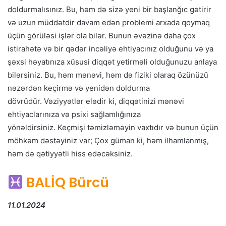
doldurmalısınız. Bu, həm də sizə yeni bir başlanğıc gətirir
və uzun müddətdir davam edən problemi arxada qoymaq
üçün görüləsi işlər ola bilər. Bunun əvəzinə daha çox
istirahətə və bir qədər incəliyə ehtiyacınız olduğunu və ya
şəxsi həyatınıza xüsusi diqqət yetirməli olduğunuzu anlaya
bilərsiniz. Bu, həm mənəvi, həm də fiziki olaraq özünüzü
nəzərdən keçirmə və yenidən doldurma
dövrüdür. Vəziyyətlər elədir ki, diqqətinizi mənəvi
ehtiyaclarınıza və psixi sağlamlığınıza
yönəldirsiniz. Keçmişi təmizləməyin vaxtıdır və bunun üçün
möhkəm dəstəyiniz var; Çox güman ki, həm ilhamlanmış,
həm də qətiyyətli hiss edəcəksiniz.
BALİQ Bürcü
11.01.2024