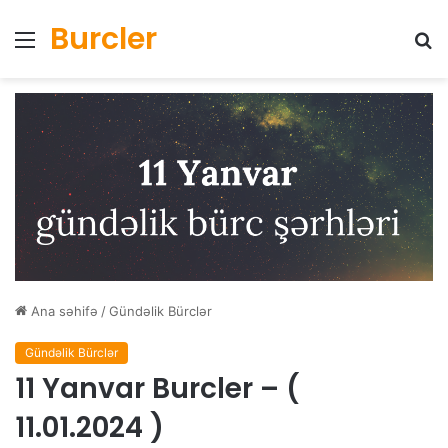
Burcler
Menyu
Ax
Ana səhifə
/
Gündəlik Bürclər
Gündəlik Bürclər
11 Yanvar Burcler – (
11.01.2024 )