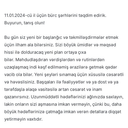
11.01.2024-cü il üçün bürc şərhlərini təqdim edirik.
Buyurun, tanış olun!
Bu gün siz yeni bir başlanğıc və təkmilləşdirmələr etmək
üçün ilham ala bilərsiniz. Sizi böyük ümidlər və məqsəd
hissi ilə dolduracaq yeni plan ortaya çıxa
bilər. Məhdudlaşdıran vərdişlərdən və rutinlərdən
uzaqlaşmaq indi kəşf edilməmiş ərazilərə getmək qədər
vacib ola bilər. Yeni şeyləri sınamaq üçün xüsusilə cəsarətli
və həvəslisiniz. Başqaları ilə fəaliyyətlər və ya dost və ya
tərəfdaşla əlaqə vasitəsilə artan cəsarət və inam
qazanırsınız. Uzunmüddətli hədəflərinizi ağlınızda saxlayın,
lakin onların sizi aşmasına imkan verməyin, çünki bu, daha
böyük hədəflərinizə çatmağa imkan verən detallara diqqət
yetirməyin vaxtıdır.