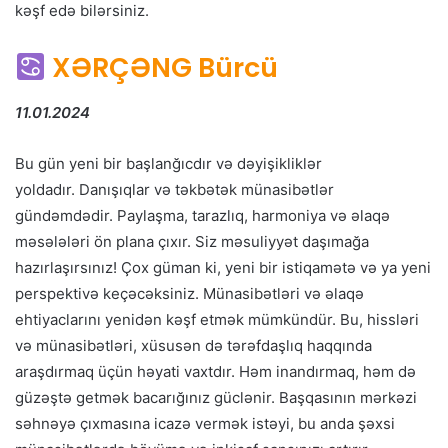
kəşf edə bilərsiniz.
XƏRÇƏNG Bürcü
11.01.2024
Bu gün yeni bir başlanğıcdır və dəyişikliklər
yoldadır. Danışıqlar və təkbətək münasibətlər
gündəmdədir. Paylaşma, tarazlıq, harmoniya və əlaqə
məsələləri ön plana çıxır. Siz məsuliyyət daşımağa
hazırlaşırsınız! Çox güman ki, yeni bir istiqamətə və ya yeni
perspektivə keçəcəksiniz. Münasibətləri və əlaqə
ehtiyaclarını yenidən kəşf etmək mümkündür. Bu, hissləri
və münasibətləri, xüsusən də tərəfdaşlıq haqqında
araşdırmaq üçün həyati vaxtdır. Həm inandırmaq, həm də
güzəştə getmək bacarığınız güclənir. Başqasının mərkəzi
səhnəyə çıxmasına icazə vermək istəyi, bu anda şəxsi