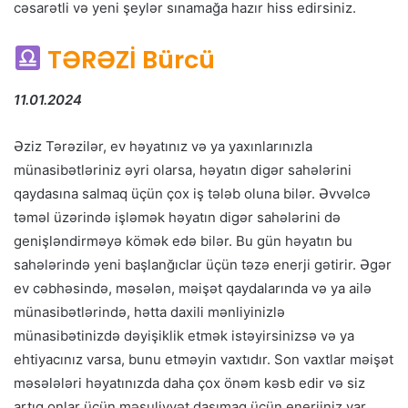
cəsarətli və yeni şeylər sınamağa hazır hiss edirsiniz.
TƏRƏZİ Bürcü
11.01.2024
Əziz Tərəzilər, ev həyatınız və ya yaxınlarınızla
münasibətləriniz əyri olarsa, həyatın digər sahələrini
qaydasına salmaq üçün çox iş tələb oluna bilər. Əvvəlcə
təməl üzərində işləmək həyatın digər sahələrini də
genişləndirməyə kömək edə bilər. Bu gün həyatın bu
sahələrində yeni başlanğıclar üçün təzə enerji gətirir. Əgər
ev cəbhəsində, məsələn, məişət qaydalarında və ya ailə
münasibətlərində, hətta daxili mənliyinizlə
münasibətinizdə dəyişiklik etmək istəyirsinizsə və ya
ehtiyacınız varsa, bunu etməyin vaxtıdır. Son vaxtlar məişət
məsələləri həyatınızda daha çox önəm kəsb edir və siz
artıq onlar üçün məsuliyyət daşımaq üçün enerjiniz var.