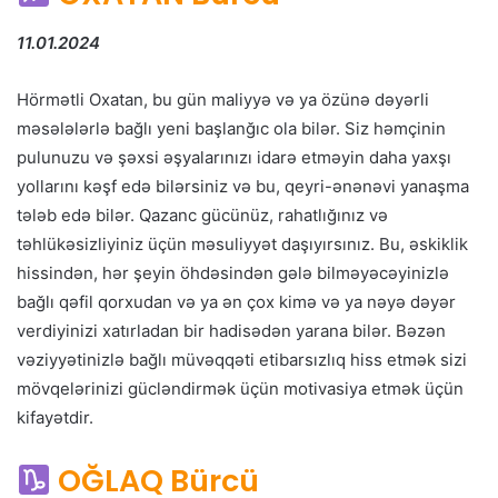
11.01.2024
Hörmətli Oxatan, bu gün maliyyə və ya özünə dəyərli
məsələlərlə bağlı yeni başlanğıc ola bilər. Siz həmçinin
pulunuzu və şəxsi əşyalarınızı idarə etməyin daha yaxşı
yollarını kəşf edə bilərsiniz və bu, qeyri-ənənəvi yanaşma
tələb edə bilər. Qazanc gücünüz, rahatlığınız və
təhlükəsizliyiniz üçün məsuliyyət daşıyırsınız. Bu, əskiklik
hissindən, hər şeyin öhdəsindən gələ bilməyəcəyinizlə
bağlı qəfil qorxudan və ya ən çox kimə və ya nəyə dəyər
verdiyinizi xatırladan bir hadisədən yarana bilər. Bəzən
vəziyyətinizlə bağlı müvəqqəti etibarsızlıq hiss etmək sizi
mövqelərinizi gücləndirmək üçün motivasiya etmək üçün
kifayətdir.
OĞLAQ Bürcü