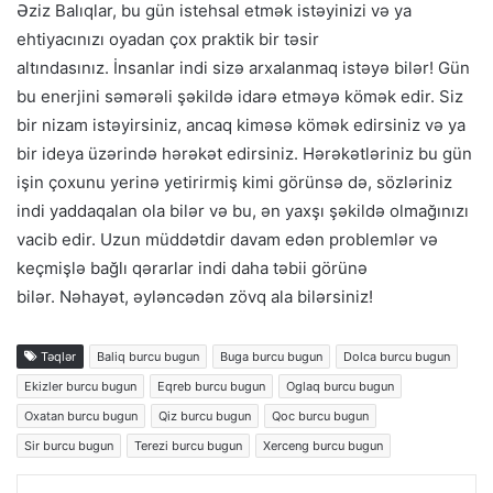
Əziz Balıqlar, bu gün istehsal etmək istəyinizi və ya
ehtiyacınızı oyadan çox praktik bir təsir
altındasınız. İnsanlar indi sizə arxalanmaq istəyə bilər! Gün
bu enerjini səmərəli şəkildə idarə etməyə kömək edir. Siz
bir nizam istəyirsiniz, ancaq kiməsə kömək edirsiniz və ya
bir ideya üzərində hərəkət edirsiniz. Hərəkətləriniz bu gün
işin çoxunu yerinə yetirirmiş kimi görünsə də, sözləriniz
indi yaddaqalan ola bilər və bu, ən yaxşı şəkildə olmağınızı
vacib edir. Uzun müddətdir davam edən problemlər və
keçmişlə bağlı qərarlar indi daha təbii görünə
bilər. Nəhayət, əyləncədən zövq ala bilərsiniz!
Təqlər
Baliq burcu bugun
Buga burcu bugun
Dolca burcu bugun
Ekizler burcu bugun
Eqreb burcu bugun
Oglaq burcu bugun
Oxatan burcu bugun
Qiz burcu bugun
Qoc burcu bugun
Sir burcu bugun
Terezi burcu bugun
Xerceng burcu bugun