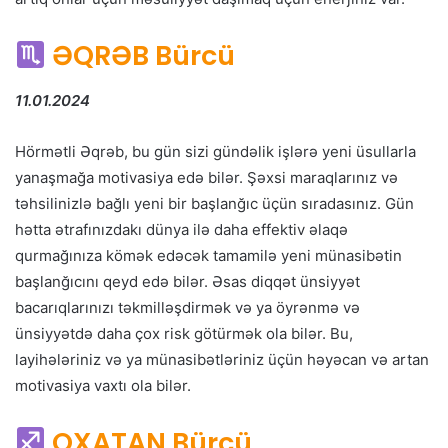
ƏQRƏB Bürcü
11.01.2024
Hörmətli Əqrəb, bu gün sizi gündəlik işlərə yeni üsullarla
yanaşmağa motivasiya edə bilər. Şəxsi maraqlarınız və
təhsilinizlə bağlı yeni bir başlanğıc üçün sıradasınız. Gün
hətta ətrafınızdakı dünya ilə daha effektiv əlaqə
qurmağınıza kömək edəcək tamamilə yeni münasibətin
başlanğıcını qeyd edə bilər. Əsas diqqət ünsiyyət
bacarıqlarınızı təkmilləşdirmək və ya öyrənmə və
ünsiyyətdə daha çox risk götürmək ola bilər. Bu,
layihələriniz və ya münasibətləriniz üçün həyəcan və artan
motivasiya vaxtı ola bilər.
OXATAN Bürcü