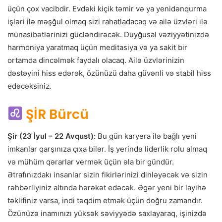
üçün çox vacibdir. Evdəki kiçik təmir və ya yenidənqurma
işləri ilə məşğul olmaq sizi rahatladacaq və ailə üzvləri ilə
münasibətlərinizi gücləndirəcək. Duyğusal vəziyyətinizdə
harmoniya yaratmaq üçün meditasiya və ya sakit bir
ortamda dincəlmək faydalı olacaq. Ailə üzvlərinizin
dəstəyini hiss edərək, özünüzü daha güvənli və stabil hiss
edəcəksiniz.
ŞİR Bürcü
Şir (23 İyul – 22 Avqust):
Bu gün karyera ilə bağlı yeni
imkanlar qarşınıza çıxa bilər. İş yerində liderlik rolu almaq
və mühüm qərarlar vermək üçün əla bir gündür.
Ətrafınızdakı insanlar sizin fikirlərinizi dinləyəcək və sizin
rəhbərliyiniz altında hərəkət edəcək. Əgər yeni bir layihə
təklifiniz varsa, indi təqdim etmək üçün doğru zamandır.
Özünüzə inamınızı yüksək səviyyədə saxlayaraq, işinizdə