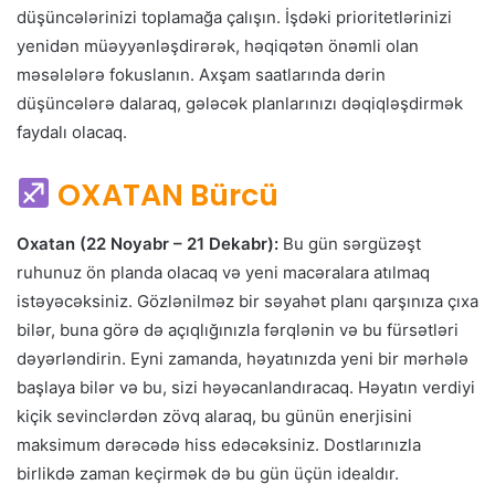
düşüncələrinizi toplamağa çalışın. İşdəki prioritetlərinizi
yenidən müəyyənləşdirərək, həqiqətən önəmli olan
məsələlərə fokuslanın. Axşam saatlarında dərin
düşüncələrə dalaraq, gələcək planlarınızı dəqiqləşdirmək
faydalı olacaq.
OXATAN Bürcü
Oxatan (22 Noyabr – 21 Dekabr):
Bu gün sərgüzəşt
ruhunuz ön planda olacaq və yeni macəralara atılmaq
istəyəcəksiniz. Gözlənilməz bir səyahət planı qarşınıza çıxa
bilər, buna görə də açıqlığınızla fərqlənin və bu fürsətləri
dəyərləndirin. Eyni zamanda, həyatınızda yeni bir mərhələ
başlaya bilər və bu, sizi həyəcanlandıracaq. Həyatın verdiyi
kiçik sevinclərdən zövq alaraq, bu günün enerjisini
maksimum dərəcədə hiss edəcəksiniz. Dostlarınızla
birlikdə zaman keçirmək də bu gün üçün idealdır.