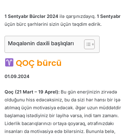
1 Sentyabr Bürclər 2024
ilə qarşınızdayıq.
1 Sentyabr
üçün bürc şərhlərini sizin üçün təqdim edirik.
Məqalənin daxili başlıqları
QOÇ bürcü
01.09.2024
Qoç (21 Mart – 19 Aprel):
Bu gün enerjinizin zirvədə
olduğunu hiss edəcəksiniz, bu da sizi hər hansı bir işə
atılmaq üçün motivasiya edəcək. Əgər uzun müddətdir
başlamaq istədiyiniz bir layihə varsa, indi tam zamanı.
Liderlik bacarıqlarınızı ortaya qoyaraq, ətrafınızdakı
insanları da motivasiya edə bilərsiniz. Bununla belə,