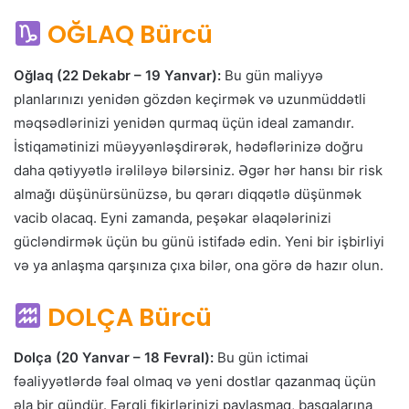
OĞLAQ Bürcü
Oğlaq (22 Dekabr – 19 Yanvar):
Bu gün maliyyə
planlarınızı yenidən gözdən keçirmək və uzunmüddətli
məqsədlərinizi yenidən qurmaq üçün ideal zamandır.
İstiqamətinizi müəyyənləşdirərək, hədəflərinizə doğru
daha qətiyyətlə irəliləyə bilərsiniz. Əgər hər hansı bir risk
almağı düşünürsünüzsə, bu qərarı diqqətlə düşünmək
vacib olacaq. Eyni zamanda, peşəkar əlaqələrinizi
gücləndirmək üçün bu günü istifadə edin. Yeni bir işbirliyi
və ya anlaşma qarşınıza çıxa bilər, ona görə də hazır olun.
DOLÇA Bürcü
Dolça (20 Yanvar – 18 Fevral):
Bu gün ictimai
fəaliyyətlərdə fəal olmaq və yeni dostlar qazanmaq üçün
əla bir gündür. Fərqli fikirlərinizi paylaşmaq, başqalarına