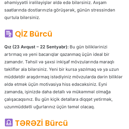
əhəmiyyətli irəliləyişlər əldə edə bilərsiniz. Axşam
saatlarında dostlarınızla görüşərək, günün stressindən
qurtula bilərsiniz.
QİZ Bürcü
Qız (23 Avqust – 22 Sentyabr):
Bu gün biliklərinizi
artırmaq və yeni bacarıqlar qazanmaq üçün ideal bir
zamandır. Təhsil və şəxsi inkişaf mövzularında maraqlı
təkliflər ala bilərsiniz. Yeni bir kursa yazılmaq və ya uzun
müddətdir araşdırmaq istədiyiniz mövzularda dərin biliklər
əldə etmək üçün motivasiya hiss edəcəksiniz. Eyni
zamanda, işinizdə daha detallı və mükəmməl olmağa
çalışacaqsınız. Bu gün kiçik detallara diqqət yetirmək,
uzunmüddətli uğurlarınız üçün təməl olacaq.
TƏRƏZİ Bürcü