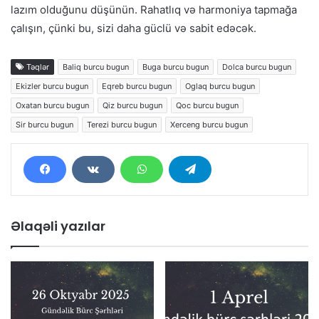
lazım olduğunu düşünün. Rahatlıq və harmoniya tapmağa
çalışın, çünki bu, sizi daha güclü və sabit edəcək.
Təqlər
Baliq burcu bugun
Buga burcu bugun
Dolca burcu bugun
Ekizler burcu bugun
Eqreb burcu bugun
Oglaq burcu bugun
Oxatan burcu bugun
Qiz burcu bugun
Qoc burcu bugun
Sir burcu bugun
Terezi burcu bugun
Xerceng burcu bugun
Əlaqəli yazılar