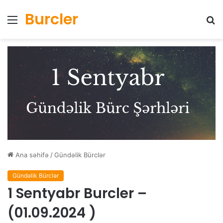
Burcler
Menyu
Ax
Ana səhifə
/
Gündəlik Bürclər
Gündəlik Bürclər
1 Sentyabr Burcler –
(01.09.2024 )