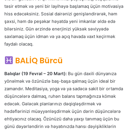
təsir etmək və yeni bir layihəyə başlamaq üçün motivasiya
hiss edəcəksiniz. Sosial dairənizi genişləndirərək, həm
şəxsi, həm də peşəkar həyatda yeni imkanlar əldə edə
bilərsiniz. Gün ərzində enerjinizi yüksək səviyyədə
saxlamaq üçün idman və ya açıq havada vaxt keçirmək
faydalı olacaq.
BALİQ Bürcü
Balıqlar (19 Fevral – 20 Mart):
Bu gün daxili dünyanıza
yönəlmək və özünüzlə baş-başa qalmaq üçün ideal bir
zamandır. Meditasiya, yoga və ya sadəcə sakit bir ortamda
düşüncələrə dalmaq, ruhən balans tapmağınıza kömək
edəcək. Gələcək planlarınızı dəqiqləşdirmək və
hədəflərinizi müəyyənləşdirmək üçün dərin düşüncələrə
ehtiyacınız olacaq. Özünüzü daha yaxşı tanımaq üçün bu
günü dəyərləndirin və həyatınızda hansı dəyişikliklərin