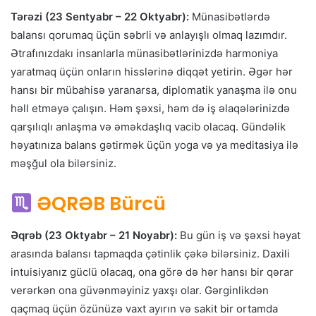
Tərəzi (23 Sentyabr – 22 Oktyabr):
Münasibətlərdə
balansı qorumaq üçün səbrli və anlayışlı olmaq lazımdır.
Ətrafınızdakı insanlarla münasibətlərinizdə harmoniya
yaratmaq üçün onların hisslərinə diqqət yetirin. Əgər hər
hansı bir mübahisə yaranarsa, diplomatik yanaşma ilə onu
həll etməyə çalışın. Həm şəxsi, həm də iş əlaqələrinizdə
qarşılıqlı anlaşma və əməkdaşlıq vacib olacaq. Gündəlik
həyatınıza balans gətirmək üçün yoga və ya meditasiya ilə
məşğul ola bilərsiniz.
ƏQRƏB Bürcü
Əqrəb (23 Oktyabr – 21 Noyabr):
Bu gün iş və şəxsi həyat
arasında balansı tapmaqda çətinlik çəkə bilərsiniz. Daxili
intuisiyanız güclü olacaq, ona görə də hər hansı bir qərar
verərkən ona güvənməyiniz yaxşı olar. Gərginlikdən
qaçmaq üçün özünüzə vaxt ayırın və sakit bir ortamda