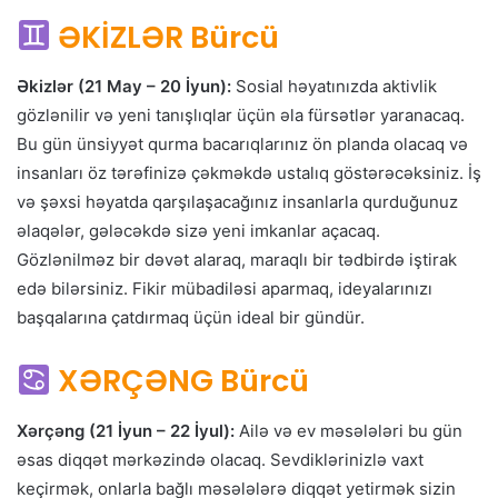
ƏKİZLƏR Bürcü
Əkizlər (21 May – 20 İyun):
Sosial həyatınızda aktivlik
gözlənilir və yeni tanışlıqlar üçün əla fürsətlər yaranacaq.
Bu gün ünsiyyət qurma bacarıqlarınız ön planda olacaq və
insanları öz tərəfinizə çəkməkdə ustalıq göstərəcəksiniz. İş
və şəxsi həyatda qarşılaşacağınız insanlarla qurduğunuz
əlaqələr, gələcəkdə sizə yeni imkanlar açacaq.
Gözlənilməz bir dəvət alaraq, maraqlı bir tədbirdə iştirak
edə bilərsiniz. Fikir mübadiləsi aparmaq, ideyalarınızı
başqalarına çatdırmaq üçün ideal bir gündür.
XƏRÇƏNG Bürcü
Xərçəng (21 İyun – 22 İyul):
Ailə və ev məsələləri bu gün
əsas diqqət mərkəzində olacaq. Sevdiklərinizlə vaxt
keçirmək, onlarla bağlı məsələlərə diqqət yetirmək sizin