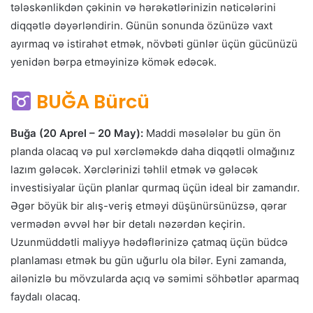
tələskənlikdən çəkinin və hərəkətlərinizin nəticələrini
diqqətlə dəyərləndirin. Günün sonunda özünüzə vaxt
ayırmaq və istirahət etmək, növbəti günlər üçün gücünüzü
yenidən bərpa etməyinizə kömək edəcək.
BUĞA Bürcü
Buğa (20 Aprel – 20 May):
Maddi məsələlər bu gün ön
planda olacaq və pul xərcləməkdə daha diqqətli olmağınız
lazım gələcək. Xərclərinizi təhlil etmək və gələcək
investisiyalar üçün planlar qurmaq üçün ideal bir zamandır.
Əgər böyük bir alış-veriş etməyi düşünürsünüzsə, qərar
vermədən əvvəl hər bir detalı nəzərdən keçirin.
Uzunmüddətli maliyyə hədəflərinizə çatmaq üçün büdcə
planlaması etmək bu gün uğurlu ola bilər. Eyni zamanda,
ailənizlə bu mövzularda açıq və səmimi söhbətlər aparmaq
faydalı olacaq.