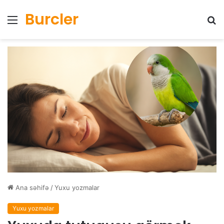
Burcler
Menyu
Ax
Ana səhifə
/
Yuxu yozmalar
Yuxu yozmalar