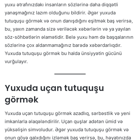
yuxu ətrafınızdakı insanların sözlərinə daha diqqətli
yanaşmağınız lazım olduğunu bildirir. Əgər yuxuda
tutuquşu görmək və onun danışdığını eşitmək baş verirsə,
bu, yaxın zamanda sizə veriləcək xəbərlərin və ya yayılan
söz-söhbətlərin əlamətidir. Belə yuxu həm də başqalarının
sözlərinə çox aldanmamağınız barədə xəbərdarlıqdır.
Yuxuda tutuquşu görmək bu halda ünsiyyətin gücünü
vurğulayır.
Yuxuda uçan tutuquşu
görmək
Yuxuda uçan tutuquşu görmək azadlıq, sərbəstlik və yeni
imkanlarla əlaqələndirilir. Uçan quşlar adətən ümid və
yüksəlişin simvoludur. Əgər yuxuda tutuquşu görmək və
onun göyə qalxdığını izləmək baş verirsə, bu, həyatınızda