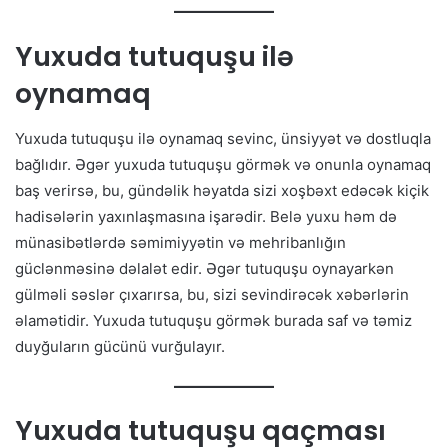
Yuxuda tutuquşu ilə
oynamaq
Yuxuda tutuquşu ilə oynamaq sevinc, ünsiyyət və dostluqla
bağlıdır. Əgər yuxuda tutuquşu görmək və onunla oynamaq
baş verirsə, bu, gündəlik həyatda sizi xoşbəxt edəcək kiçik
hadisələrin yaxınlaşmasına işarədir. Belə yuxu həm də
münasibətlərdə səmimiyyətin və mehribanlığın
güclənməsinə dəlalət edir. Əgər tutuquşu oynayarkən
gülməli səslər çıxarırsa, bu, sizi sevindirəcək xəbərlərin
əlamətidir. Yuxuda tutuquşu görmək burada saf və təmiz
duyğuların gücünü vurğulayır.
Yuxuda tutuquşu qaçması