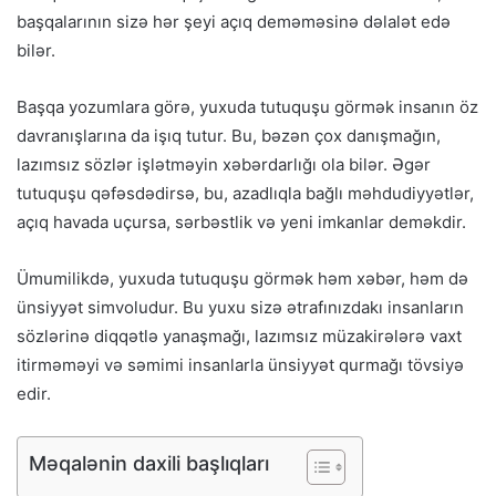
başqalarının sizə hər şeyi açıq deməməsinə dəlalət edə
bilər.
Başqa yozumlara görə, yuxuda tutuquşu görmək insanın öz
davranışlarına da işıq tutur. Bu, bəzən çox danışmağın,
lazımsız sözlər işlətməyin xəbərdarlığı ola bilər. Əgər
tutuquşu qəfəsdədirsə, bu, azadlıqla bağlı məhdudiyyətlər,
açıq havada uçursa, sərbəstlik və yeni imkanlar deməkdir.
Ümumilikdə, yuxuda tutuquşu görmək həm xəbər, həm də
ünsiyyət simvoludur. Bu yuxu sizə ətrafınızdakı insanların
sözlərinə diqqətlə yanaşmağı, lazımsız müzakirələrə vaxt
itirməməyi və səmimi insanlarla ünsiyyət qurmağı tövsiyə
edir.
Məqalənin daxili başlıqları