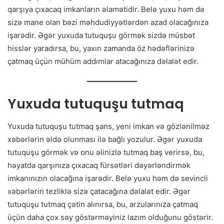
qarşıya çıxacaq imkanların əlamətidir. Belə yuxu həm də
sizə mane olan bəzi məhdudiyyətlərdən azad olacağınıza
işarədir. Əgər yuxuda tutuquşu görmək sizdə müsbət
hisslər yaradırsa, bu, yaxın zamanda öz hədəflərinizə
çatmaq üçün mühüm addımlar atacağınıza dəlalət edir.
Yuxuda tutuquşu tutmaq
Yuxuda tutuquşu tutmaq şans, yeni imkan və gözlənilməz
xəbərlərin əldə olunması ilə bağlı yozulur. Əgər yuxuda
tutuquşu görmək və onu əlinizlə tutmaq baş verirsə, bu,
həyatda qarşınıza çıxacaq fürsətləri dəyərləndirmək
imkanınızın olacağına işarədir. Belə yuxu həm də sevincli
xəbərlərin tezliklə sizə çatacağına dəlalət edir. Əgər
tutuquşu tutmaq çətin alınırsa, bu, arzularınıza çatmaq
üçün daha çox səy göstərməyiniz lazım olduğunu göstərir.