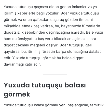
Yuxuda tutuquşu qaçması əldən gedən imkanlar və ya
itirilmiş xəbərlərlə bağlı yozulur. Əgər yuxuda tutuquşu
görmək və onun qəfəsdən qaçaraq gözdən itməsini
müşahidə etmək baş verirsə, bu, həyatınızda fürsətlərin
diqqətsizlik səbəbindən qaçırılacağına işarədir. Belə yuxu
həm də ünsiyyətdə baş verə biləcək anlaşılmazlıqlara
diqqət çəkmək məqsədi daşıyır. Əgər tutuquşu geri
qayıdırsa, bu, itirilmiş fürsətin bərpa olunacağına dəlalət
edir. Yuxuda tutuquşu görmək bu halda diqqətli
davranmağı xatırladır.
Yuxuda tutuquşu balası
görmək
Yuxuda tutuquşu balası görmək yeni başlanğıclar, təmizlik