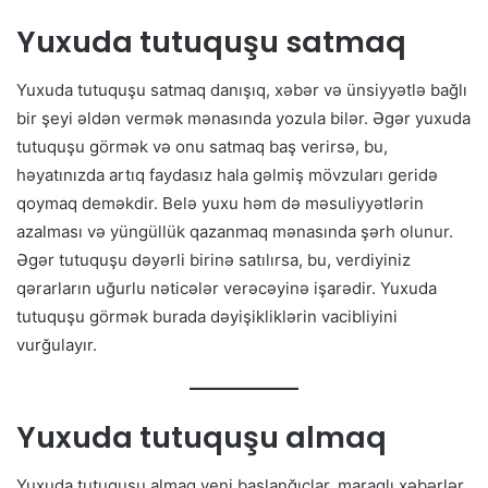
Yuxuda tutuquşu satmaq
Yuxuda tutuquşu satmaq danışıq, xəbər və ünsiyyətlə bağlı
bir şeyi əldən vermək mənasında yozula bilər. Əgər yuxuda
tutuquşu görmək və onu satmaq baş verirsə, bu,
həyatınızda artıq faydasız hala gəlmiş mövzuları geridə
qoymaq deməkdir. Belə yuxu həm də məsuliyyətlərin
azalması və yüngüllük qazanmaq mənasında şərh olunur.
Əgər tutuquşu dəyərli birinə satılırsa, bu, verdiyiniz
qərarların uğurlu nəticələr verəcəyinə işarədir. Yuxuda
tutuquşu görmək burada dəyişikliklərin vacibliyini
vurğulayır.
Yuxuda tutuquşu almaq
Yuxuda tutuquşu almaq yeni başlanğıclar, maraqlı xəbərlər