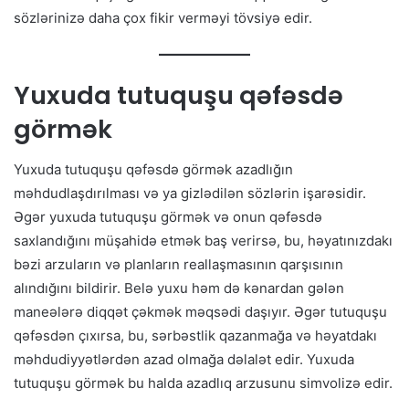
sözlərinizə daha çox fikir verməyi tövsiyə edir.
Yuxuda tutuquşu qəfəsdə
görmək
Yuxuda tutuquşu qəfəsdə görmək azadlığın
məhdudlaşdırılması və ya gizlədilən sözlərin işarəsidir.
Əgər yuxuda tutuquşu görmək və onun qəfəsdə
saxlandığını müşahidə etmək baş verirsə, bu, həyatınızdakı
bəzi arzuların və planların reallaşmasının qarşısının
alındığını bildirir. Belə yuxu həm də kənardan gələn
maneələrə diqqət çəkmək məqsədi daşıyır. Əgər tutuquşu
qəfəsdən çıxırsa, bu, sərbəstlik qazanmağa və həyatdakı
məhdudiyyətlərdən azad olmağa dəlalət edir. Yuxuda
tutuquşu görmək bu halda azadlıq arzusunu simvolizə edir.