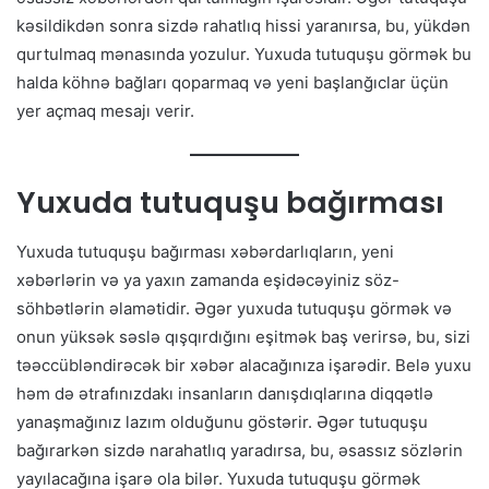
kəsildikdən sonra sizdə rahatlıq hissi yaranırsa, bu, yükdən
qurtulmaq mənasında yozulur. Yuxuda tutuquşu görmək bu
halda köhnə bağları qoparmaq və yeni başlanğıclar üçün
yer açmaq mesajı verir.
Yuxuda tutuquşu bağırması
Yuxuda tutuquşu bağırması xəbərdarlıqların, yeni
xəbərlərin və ya yaxın zamanda eşidəcəyiniz söz-
söhbətlərin əlamətidir. Əgər yuxuda tutuquşu görmək və
onun yüksək səslə qışqırdığını eşitmək baş verirsə, bu, sizi
təəccübləndirəcək bir xəbər alacağınıza işarədir. Belə yuxu
həm də ətrafınızdakı insanların danışdıqlarına diqqətlə
yanaşmağınız lazım olduğunu göstərir. Əgər tutuquşu
bağırarkən sizdə narahatlıq yaradırsa, bu, əsassız sözlərin
yayılacağına işarə ola bilər. Yuxuda tutuquşu görmək