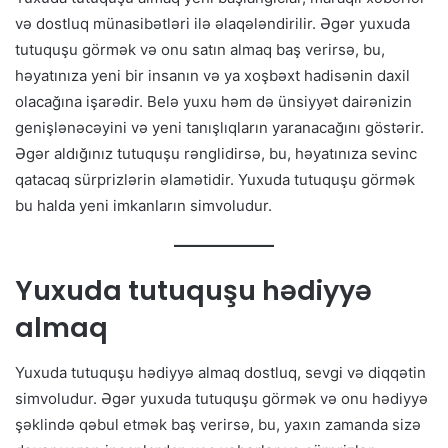
və dostluq münasibətləri ilə əlaqələndirilir. Əgər yuxuda
tutuquşu görmək və onu satın almaq baş verirsə, bu,
həyatınıza yeni bir insanın və ya xoşbəxt hadisənin daxil
olacağına işarədir. Belə yuxu həm də ünsiyyət dairənizin
genişlənəcəyini və yeni tanışlıqların yaranacağını göstərir.
Əgər aldığınız tutuquşu rənglidirsə, bu, həyatınıza sevinc
qatacaq sürprizlərin əlamətidir. Yuxuda tutuquşu görmək
bu halda yeni imkanların simvoludur.
Yuxuda tutuquşu hədiyyə
almaq
Yuxuda tutuquşu hədiyyə almaq dostluq, sevgi və diqqətin
simvoludur. Əgər yuxuda tutuquşu görmək və onu hədiyyə
şəklində qəbul etmək baş verirsə, bu, yaxın zamanda sizə