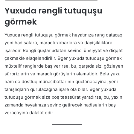
Yuxuda rəngli tutuquşu
görmək
Yuxuda rəngli tutuquşu görmək həyatınıza rəng qatacaq
yeni hadisələrə, maraqlı xəbərlərə və dəyişikliklərə
işarədir. Rəngli quşlar adətən sevinc, ünsiyyət və diqqət
çəkməklə əlaqələndirilir. Əgər yuxuda tutuquşu görmək
müxtəlif rənglərdə baş verirsə, bu, qarşıda sizi gözləyən
sürprizlərin və maraqlı görüşlərin əlamətidir. Belə yuxu
həm də dostluq münasibətlərinin güclənəcəyinə, yeni
tanışlıqların qurulacağına işarə ola bilər. Əgər yuxuda
tutuquşu görmək sizə xoş təəssürat yaradırsa, bu, yaxın
zamanda həyatınıza sevinc gətirəcək hadisələrin baş
verəcəyinə dəlalət edir.