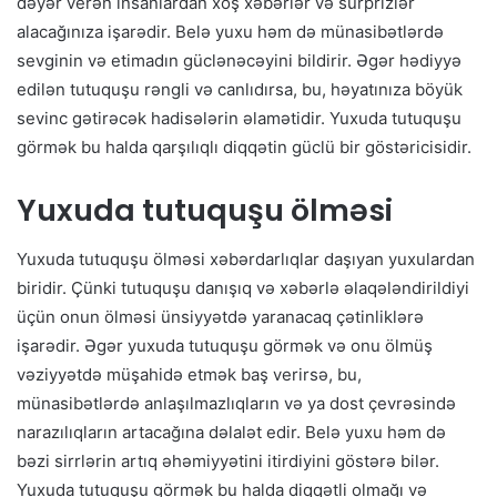
dəyər verən insanlardan xoş xəbərlər və sürprizlər
alacağınıza işarədir. Belə yuxu həm də münasibətlərdə
sevginin və etimadın güclənəcəyini bildirir. Əgər hədiyyə
edilən tutuquşu rəngli və canlıdırsa, bu, həyatınıza böyük
sevinc gətirəcək hadisələrin əlamətidir. Yuxuda tutuquşu
görmək bu halda qarşılıqlı diqqətin güclü bir göstəricisidir.
Yuxuda tutuquşu ölməsi
Yuxuda tutuquşu ölməsi xəbərdarlıqlar daşıyan yuxulardan
biridir. Çünki tutuquşu danışıq və xəbərlə əlaqələndirildiyi
üçün onun ölməsi ünsiyyətdə yaranacaq çətinliklərə
işarədir. Əgər yuxuda tutuquşu görmək və onu ölmüş
vəziyyətdə müşahidə etmək baş verirsə, bu,
münasibətlərdə anlaşılmazlıqların və ya dost çevrəsində
narazılıqların artacağına dəlalət edir. Belə yuxu həm də
bəzi sirrlərin artıq əhəmiyyətini itirdiyini göstərə bilər.
Yuxuda tutuquşu görmək bu halda diqqətli olmağı və