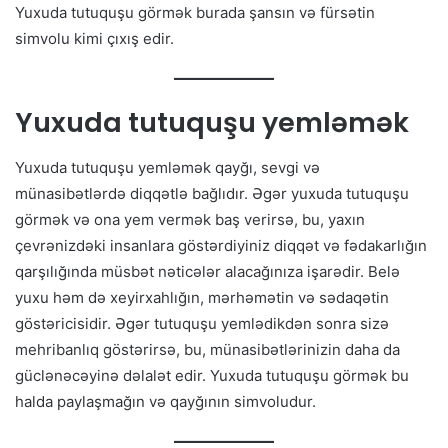
Yuxuda tutuquşu görmək burada şansın və fürsətin
simvolu kimi çıxış edir.
Yuxuda tutuquşu yemləmək
Yuxuda tutuquşu yemləmək qayğı, sevgi və
münasibətlərdə diqqətlə bağlıdır. Əgər yuxuda tutuquşu
görmək və ona yem vermək baş verirsə, bu, yaxın
çevrənizdəki insanlara göstərdiyiniz diqqət və fədakarlığın
qarşılığında müsbət nəticələr alacağınıza işarədir. Belə
yuxu həm də xeyirxahlığın, mərhəmətin və sədaqətin
göstəricisidir. Əgər tutuquşu yemlədikdən sonra sizə
mehribanlıq göstərirsə, bu, münasibətlərinizin daha da
güclənəcəyinə dəlalət edir. Yuxuda tutuquşu görmək bu
halda paylaşmağın və qayğının simvoludur.