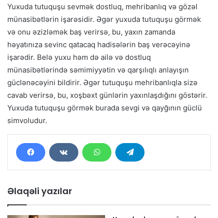
Yuxuda tutuquşu sevmək dostluq, mehribanlıq və gözəl
münasibətlərin işarəsidir. Əgər yuxuda tutuquşu görmək
və onu əzizləmək baş verirsə, bu, yaxın zamanda
həyatınıza sevinc qatacaq hadisələrin baş verəcəyinə
işarədir. Belə yuxu həm də ailə və dostluq
münasibətlərində səmimiyyətin və qarşılıqlı anlayışın
güclənəcəyini bildirir. Əgər tutuquşu mehribanlıqla sizə
cavab verirsə, bu, xoşbəxt günlərin yaxınlaşdığını göstərir.
Yuxuda tutuquşu görmək burada sevgi və qayğının güclü
simvoludur.
Əlaqəli yazılar