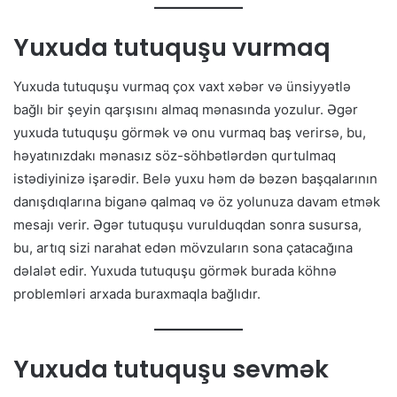
Yuxuda tutuquşu vurmaq
Yuxuda tutuquşu vurmaq çox vaxt xəbər və ünsiyyətlə
bağlı bir şeyin qarşısını almaq mənasında yozulur. Əgər
yuxuda tutuquşu görmək və onu vurmaq baş verirsə, bu,
həyatınızdakı mənasız söz-söhbətlərdən qurtulmaq
istədiyinizə işarədir. Belə yuxu həm də bəzən başqalarının
danışdıqlarına biganə qalmaq və öz yolunuza davam etmək
mesajı verir. Əgər tutuquşu vurulduqdan sonra susursa,
bu, artıq sizi narahat edən mövzuların sona çatacağına
dəlalət edir. Yuxuda tutuquşu görmək burada köhnə
problemləri arxada buraxmaqla bağlıdır.
Yuxuda tutuquşu sevmək