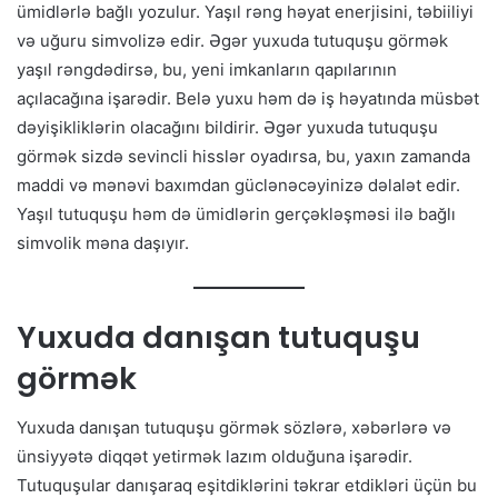
ümidlərlə bağlı yozulur. Yaşıl rəng həyat enerjisini, təbiiliyi
və uğuru simvolizə edir. Əgər yuxuda tutuquşu görmək
yaşıl rəngdədirsə, bu, yeni imkanların qapılarının
açılacağına işarədir. Belə yuxu həm də iş həyatında müsbət
dəyişikliklərin olacağını bildirir. Əgər yuxuda tutuquşu
görmək sizdə sevincli hisslər oyadırsa, bu, yaxın zamanda
maddi və mənəvi baxımdan güclənəcəyinizə dəlalət edir.
Yaşıl tutuquşu həm də ümidlərin gerçəkləşməsi ilə bağlı
simvolik məna daşıyır.
Yuxuda danışan tutuquşu
görmək
Yuxuda danışan tutuquşu görmək sözlərə, xəbərlərə və
ünsiyyətə diqqət yetirmək lazım olduğuna işarədir.
Tutuquşular danışaraq eşitdiklərini təkrar etdikləri üçün bu