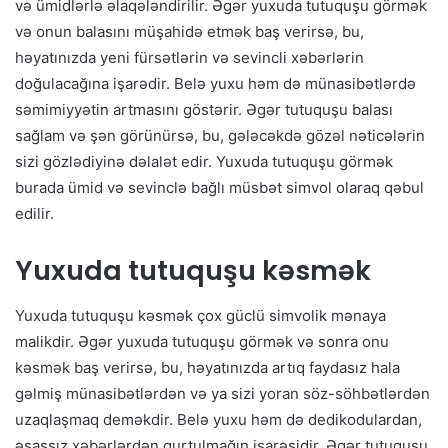
və ümidlərlə əlaqələndirilir. Əgər yuxuda tutuquşu görmək
və onun balasını müşahidə etmək baş verirsə, bu,
həyatınızda yeni fürsətlərin və sevincli xəbərlərin
doğulacağına işarədir. Belə yuxu həm də münasibətlərdə
səmimiyyətin artmasını göstərir. Əgər tutuquşu balası
sağlam və şən görünürsə, bu, gələcəkdə gözəl nəticələrin
sizi gözlədiyinə dəlalət edir. Yuxuda tutuquşu görmək
burada ümid və sevinclə bağlı müsbət simvol olaraq qəbul
edilir.
Yuxuda tutuquşu kəsmək
Yuxuda tutuquşu kəsmək çox güclü simvolik mənaya
malikdir. Əgər yuxuda tutuquşu görmək və sonra onu
kəsmək baş verirsə, bu, həyatınızda artıq faydasız hala
gəlmiş münasibətlərdən və ya sizi yoran söz-söhbətlərdən
uzaqlaşmaq deməkdir. Belə yuxu həm də dedikodulardan,
əsassız xəbərlərdən qurtulmağın işarəsidir. Əgər tutuquşu