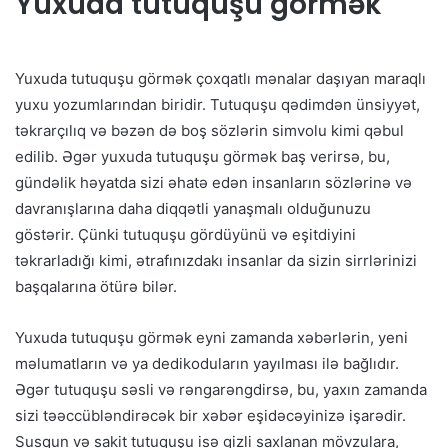
Yuxuda tutuquşu görmək
Yuxuda tutuquşu görmək çoxqatlı mənalar daşıyan maraqlı
yuxu yozumlarından biridir. Tutuquşu qədimdən ünsiyyət,
təkrarçılıq və bəzən də boş sözlərin simvolu kimi qəbul
edilib. Əgər yuxuda tutuquşu görmək baş verirsə, bu,
gündəlik həyatda sizi əhatə edən insanların sözlərinə və
davranışlarına daha diqqətli yanaşmalı olduğunuzu
göstərir. Çünki tutuquşu gördüyünü və eşitdiyini
təkrarladığı kimi, ətrafınızdakı insanlar da sizin sirrlərinizi
başqalarına ötürə bilər.
Yuxuda tutuquşu görmək eyni zamanda xəbərlərin, yeni
məlumatların və ya dedikoduların yayılması ilə bağlıdır.
Əgər tutuquşu səsli və rəngarəngdirsə, bu, yaxın zamanda
sizi təəccübləndirəcək bir xəbər eşidəcəyinizə işarədir.
Susqun və sakit tutuquşu isə gizli saxlanan mövzulara,