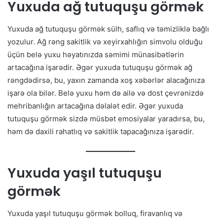
Yuxuda ağ tutuquşu görmək
Yuxuda ağ tutuquşu görmək sülh, saflıq və təmizliklə bağlı
yozulur. Ağ rəng sakitlik və xeyirxahlığın simvolu olduğu
üçün belə yuxu həyatınızda səmimi münasibətlərin
artacağına işarədir. Əgər yuxuda tutuquşu görmək ağ
rəngdədirsə, bu, yaxın zamanda xoş xəbərlər alacağınıza
işarə ola bilər. Belə yuxu həm də ailə və dost çevrənizdə
mehribanlığın artacağına dəlalət edir. Əgər yuxuda
tutuquşu görmək sizdə müsbət emosiyalar yaradırsa, bu,
həm də daxili rahatlıq və sakitlik tapacağınıza işarədir.
Yuxuda yaşıl tutuquşu
görmək
Yuxuda yaşıl tutuquşu görmək bolluq, firavanlıq və