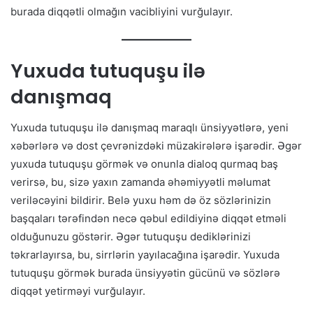
burada diqqətli olmağın vacibliyini vurğulayır.
Yuxuda tutuquşu ilə
danışmaq
Yuxuda tutuquşu ilə danışmaq maraqlı ünsiyyətlərə, yeni
xəbərlərə və dost çevrənizdəki müzakirələrə işarədir. Əgər
yuxuda tutuquşu görmək və onunla dialoq qurmaq baş
verirsə, bu, sizə yaxın zamanda əhəmiyyətli məlumat
veriləcəyini bildirir. Belə yuxu həm də öz sözlərinizin
başqaları tərəfindən necə qəbul edildiyinə diqqət etməli
olduğunuzu göstərir. Əgər tutuquşu dediklərinizi
təkrarlayırsa, bu, sirrlərin yayılacağına işarədir. Yuxuda
tutuquşu görmək burada ünsiyyətin gücünü və sözlərə
diqqət yetirməyi vurğulayır.