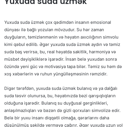
Yuxuda suda üzmək
Yuxuda suda üzmək çox qədimdən insanın emosional
dünyası ilə bağlı yozulan mövzudur. Su hər zaman
duyğuların, təmizlənmənin və həyatın axıcılığının simvolu
kimi qəbul edilib. Əgər yuxuda suda üzmək aydın və təmiz
suda baş verirsə, bu, real həyatda sakitlik, harmoniya və
müsbət dəyişikliklərə işarədir. İnsan belə yuxudan sonra
özündə yeni güc və motivasiya tapa bilər. Təmiz su həm də
xoş xəbərlərin və ruhun yüngülləşməsinin rəmzidir.
Digər tərəfdən, yuxuda suda üzmək bulanıq və ya dalğalı
suda təsvir olunursa, bu, həyatınızda bəzi qarışıqlıqların
olduğuna işarədir. Bulanıq su duyğusal gərginlikləri,
anlaşılmazlıqları və bəzən də gizli qorxuları simvolizə edir.
Belə bir yuxu insanı diqqətli olmağa, qərarlarını daha
düşünülmüş şəkildə verməyə çağırır. Əgər yuxuda uzun yol