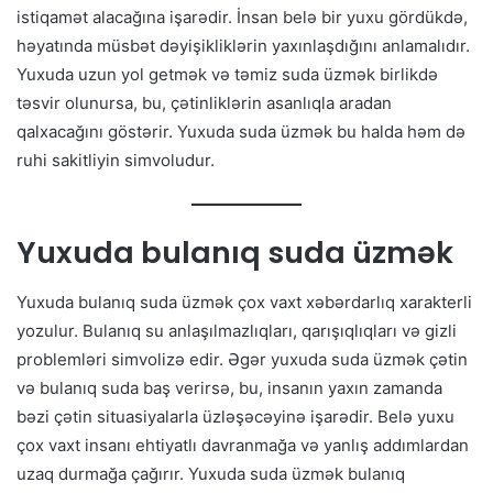
istiqamət alacağına işarədir. İnsan belə bir yuxu gördükdə,
həyatında müsbət dəyişikliklərin yaxınlaşdığını anlamalıdır.
Yuxuda uzun yol getmək və təmiz suda üzmək birlikdə
təsvir olunursa, bu, çətinliklərin asanlıqla aradan
qalxacağını göstərir. Yuxuda suda üzmək bu halda həm də
ruhi sakitliyin simvoludur.
Yuxuda bulanıq suda üzmək
Yuxuda bulanıq suda üzmək çox vaxt xəbərdarlıq xarakterli
yozulur. Bulanıq su anlaşılmazlıqları, qarışıqlıqları və gizli
problemləri simvolizə edir. Əgər yuxuda suda üzmək çətin
və bulanıq suda baş verirsə, bu, insanın yaxın zamanda
bəzi çətin situasiyalarla üzləşəcəyinə işarədir. Belə yuxu
çox vaxt insanı ehtiyatlı davranmağa və yanlış addımlardan
uzaq durmağa çağırır. Yuxuda suda üzmək bulanıq