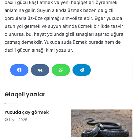
daxili gücü kəşf etmək və yeni həqiqətləri öyrənmək
anlamına gəlir. Suyun altında üzmək bəzən də gizli
qorxularla üz-üzə qalmağı simvolizə edir. Əgər yuxuda
uzun yol getmək və suyun altında üzmək birlikdə təsvir
olunursa, bu, həyat yolunda gizli sınaqları aşaraq uğura
çatmaq deməkdir. Yuxuda suda üzmək burada həm də
daxili gücün sınağı kimi yozulur.
Əlaqəli yazılar
Yuxuda çay görmək
1 İyul 2025