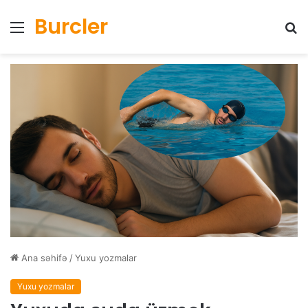
Burcler
Menyu
Ax
Ana səhifə
/
Yuxu yozmalar
Yuxu yozmalar