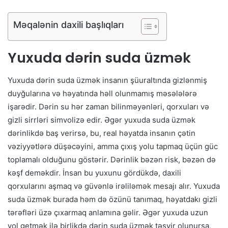
Məqalənin daxili başlıqları
Yuxuda dərin suda üzmək
Yuxuda dərin suda üzmək insanın şüuraltında gizlənmiş
duyğularına və həyatında həll olunmamış məsələlərə
işarədir. Dərin su hər zaman bilinməyənləri, qorxuları və
gizli sirrləri simvolizə edir. Əgər yuxuda suda üzmək
dərinlikdə baş verirsə, bu, real həyatda insanın çətin
vəziyyətlərə düşəcəyini, amma çıxış yolu tapmaq üçün güc
toplamalı olduğunu göstərir. Dərinlik bəzən risk, bəzən də
kəşf deməkdir. İnsan bu yuxunu gördükdə, daxili
qorxularını aşmaq və güvənlə irəliləmək mesajı alır. Yuxuda
suda üzmək burada həm də özünü tanımaq, həyatdakı gizli
tərəfləri üzə çıxarmaq anlamına gəlir. Əgər yuxuda uzun
yol getmək ilə birlikdə dərin suda üzmək təsvir olunursa,