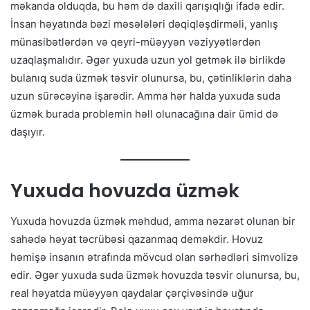
məkanda olduqda, bu həm də daxili qarışıqlığı ifadə edir.
İnsan həyatında bəzi məsələləri dəqiqləşdirməli, yanlış
münasibətlərdən və qeyri-müəyyən vəziyyətlərdən
uzaqlaşmalıdır. Əgər yuxuda uzun yol getmək ilə birlikdə
bulanıq suda üzmək təsvir olunursa, bu, çətinliklərin daha
uzun sürəcəyinə işarədir. Amma hər halda yuxuda suda
üzmək burada problemin həll olunacağına dair ümid də
daşıyır.
Yuxuda hovuzda üzmək
Yuxuda hovuzda üzmək məhdud, amma nəzarət olunan bir
sahədə həyat təcrübəsi qazanmaq deməkdir. Hovuz
həmişə insanın ətrafında mövcud olan sərhədləri simvolizə
edir. Əgər yuxuda suda üzmək hovuzda təsvir olunursa, bu,
real həyatda müəyyən qaydalar çərçivəsində uğur