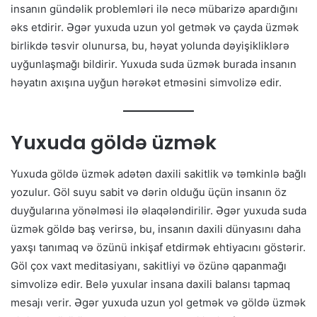
insanın gündəlik problemləri ilə necə mübarizə apardığını
əks etdirir. Əgər yuxuda uzun yol getmək və çayda üzmək
birlikdə təsvir olunursa, bu, həyat yolunda dəyişikliklərə
uyğunlaşmağı bildirir. Yuxuda suda üzmək burada insanın
həyatın axışına uyğun hərəkət etməsini simvolizə edir.
Yuxuda göldə üzmək
Yuxuda göldə üzmək adətən daxili sakitlik və təmkinlə bağlı
yozulur. Göl suyu sabit və dərin olduğu üçün insanın öz
duyğularına yönəlməsi ilə əlaqələndirilir. Əgər yuxuda suda
üzmək göldə baş verirsə, bu, insanın daxili dünyasını daha
yaxşı tanımaq və özünü inkişaf etdirmək ehtiyacını göstərir.
Göl çox vaxt meditasiyanı, sakitliyi və özünə qapanmağı
simvolizə edir. Belə yuxular insana daxili balansı tapmaq
mesajı verir. Əgər yuxuda uzun yol getmək və göldə üzmək