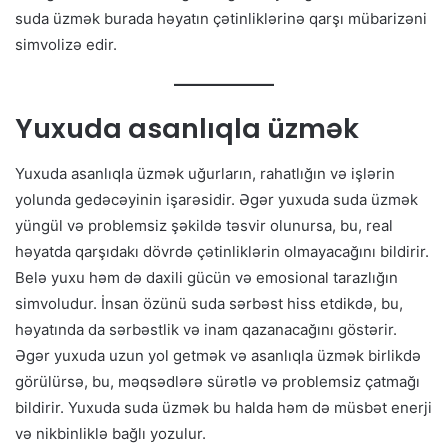
suda üzmək burada həyatın çətinliklərinə qarşı mübarizəni
simvolizə edir.
Yuxuda asanlıqla üzmək
Yuxuda asanlıqla üzmək uğurların, rahatlığın və işlərin
yolunda gedəcəyinin işarəsidir. Əgər yuxuda suda üzmək
yüngül və problemsiz şəkildə təsvir olunursa, bu, real
həyatda qarşıdakı dövrdə çətinliklərin olmayacağını bildirir.
Belə yuxu həm də daxili gücün və emosional tarazlığın
simvoludur. İnsan özünü suda sərbəst hiss etdikdə, bu,
həyatında da sərbəstlik və inam qazanacağını göstərir.
Əgər yuxuda uzun yol getmək və asanlıqla üzmək birlikdə
görülürsə, bu, məqsədlərə sürətlə və problemsiz çatmağı
bildirir. Yuxuda suda üzmək bu halda həm də müsbət enerji
və nikbinliklə bağlı yozulur.