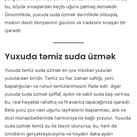
bu, böyük sınaqlardan keçib uğura çatmaq deməkdir.
Ümumilikdə, yuxuda suda üzmək dərinlikdə olduqda,
insanın daxili dünyasının gücünü və iradəsini sınayan bir
işarədir.
Yuxuda təmiz suda üzmək
Yuxuda təmiz suda üzmək ən çox müsbət yozulan
yuxulardan biridir. Təmiz su hər zaman saflığı, yeni
başlanğıcları və ruhun təmizlənməsini ifadə edir. Əgər
yuxuda suda üzmək şəffaf, aydın və sakit suda baş verirsə,
bu, real həyatda rahatlıq və firavanlıq tapacağınıza işarədir.
Belə yuxu çox vaxt uğurlu layihələrin başlanması, ailə və
dost münasibətlərində harmoniya ilə bağlı yozulur. Yuxuda
suda üzmək təmiz su ilə təsvir olunursa, bu, həm də
ümidlərin gerçəkləşəcəyinə və həyatın daha aydın