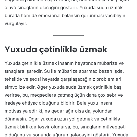
əlavə sınaqların olacağını göstərir. Yuxuda suda üzmək
burada həm də emosional balansın qorunması vacibliyini
vurğulayır.
Yuxuda çətinliklə üzmək
Yuxuda çətinliklə üzmək insanın həyatında mübarizə və
sınaqlara işarədir. Su ilə mübarizə aparmaq bəzən işdə,
təhsildə və şəxsi həyatda qarşılaşacağınız problemləri
simvolizə edir. Əgər yuxuda suda üzmək çətinliklə baş
verirsə, bu, məqsədlərə çatmaq üçün daha çox səbr və
iradəyə ehtiyac olduğunu bildirir. Belə yuxu insanı
motivasiya edir ki, nə qədər ağır olsa da, yolundan
dönməsin. Əgər yuxuda uzun yol getmək və çətinliklə
üzmək birlikdə təsvir olunursa, bu, sınaqların müvəqqəti
olduğunu və sonunda uğurun gələcəyini göstərir. Yuxuda