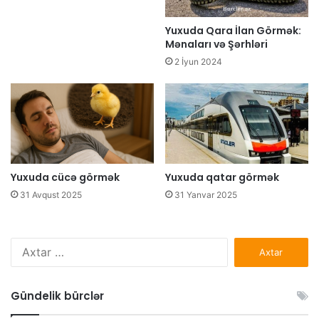
Yuxuda Qara İlan Görmək:
Mənaları və Şərhləri
2 İyun 2024
Yuxuda cücə görmək
Yuxuda qatar görmək
31 Avqust 2025
31 Yanvar 2025
Axtarış:
Gündelik bürclər