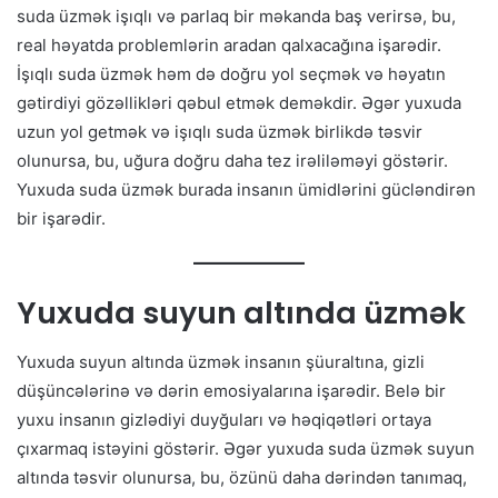
suda üzmək işıqlı və parlaq bir məkanda baş verirsə, bu,
real həyatda problemlərin aradan qalxacağına işarədir.
İşıqlı suda üzmək həm də doğru yol seçmək və həyatın
gətirdiyi gözəllikləri qəbul etmək deməkdir. Əgər yuxuda
uzun yol getmək və işıqlı suda üzmək birlikdə təsvir
olunursa, bu, uğura doğru daha tez irəliləməyi göstərir.
Yuxuda suda üzmək burada insanın ümidlərini gücləndirən
bir işarədir.
Yuxuda suyun altında üzmək
Yuxuda suyun altında üzmək insanın şüuraltına, gizli
düşüncələrinə və dərin emosiyalarına işarədir. Belə bir
yuxu insanın gizlədiyi duyğuları və həqiqətləri ortaya
çıxarmaq istəyini göstərir. Əgər yuxuda suda üzmək suyun
altında təsvir olunursa, bu, özünü daha dərindən tanımaq,