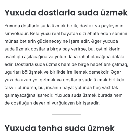
Yuxuda dostlarla suda üzmək
Yuxuda dostlarla suda üzmək birlik, dəstək və paylaşımın
simvoludur. Belə yuxu real həyatda sizi əhatə edən səmimi
münasibətlərin güclənəcəyinə işarə edir. Əgər yuxuda
suda üzmək dostlarla birgə baş verirsə, bu, çətinliklərin
asanlıqla aşılacağına və yolun daha rahat olacağına dəlalət
edir. Dostlarla suda üzmək həm də birgə hədəflərə çatmaq,
uğurları bölüşmək və birlikdə irəliləmək deməkdir. Əgər
yuxuda uzun yol getmək və dostlarla suda üzmək birlikdə
təsvir olunursa, bu, insanın həyat yolunda heç vaxt tək
qalmayacağına işarədir. Yuxuda suda üzmək burada həm
də dostluğun dəyərini vurğulayan bir işarədir.
Yuxuda tənha suda üzmək