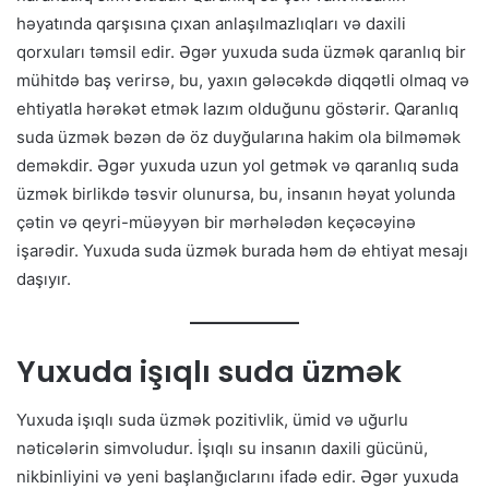
həyatında qarşısına çıxan anlaşılmazlıqları və daxili
qorxuları təmsil edir. Əgər yuxuda suda üzmək qaranlıq bir
mühitdə baş verirsə, bu, yaxın gələcəkdə diqqətli olmaq və
ehtiyatla hərəkət etmək lazım olduğunu göstərir. Qaranlıq
suda üzmək bəzən də öz duyğularına hakim ola bilməmək
deməkdir. Əgər yuxuda uzun yol getmək və qaranlıq suda
üzmək birlikdə təsvir olunursa, bu, insanın həyat yolunda
çətin və qeyri-müəyyən bir mərhələdən keçəcəyinə
işarədir. Yuxuda suda üzmək burada həm də ehtiyat mesajı
daşıyır.
Yuxuda işıqlı suda üzmək
Yuxuda işıqlı suda üzmək pozitivlik, ümid və uğurlu
nəticələrin simvoludur. İşıqlı su insanın daxili gücünü,
nikbinliyini və yeni başlanğıclarını ifadə edir. Əgər yuxuda