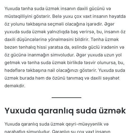
Yuxuda tənha suda üzmək insanın daxili gücünü və
müstəqilliyini göstərir. Belə yuxu çox vaxt insanın həyatda
öz yolunu təkbaşına seçməli olacağına işarədir. Əgər
yuxuda suda üzmək yalnızlıqda baş verirsə, bu, insanın öz
daxili düşüncələrinə yönəlməsini bildirir. Tənha üzmək
bəzən tənhalıq hissi yaratsa da, əslində güclü iradənin və
öz gücünə inanmağın simvoludur. Əgər yuxuda uzun yol
getmək və tənha suda üzmək birlikdə təsvir olunursa, bu,
hədəflərə təkbaşına nail olacağınızı göstərir. Yuxuda suda
üzmək burada həm də özünü tanımaq və daxili səyahət
deməkdir.
Yuxuda qaranlıq suda üzmək
Yuxuda qaranlıq suda üzmək qeyri-müəyyənlik və
narahatlıq simvoludur. Qaranlıq su çox vaxt insanın