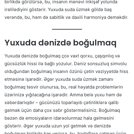
birlikdə görülürsə, bu, insanın mənəvi inkişaf yolunda
irəlilədiyini göstərir. Yuxuda suda üzmək göldə baş
verəndə, bu, həm də sabitlik və daxili harmoniya deməkdir.
Yuxuda dənizdə boğulmaq
Yuxuda dənizdə boğulmaq çox vaxt qorxu, çaşqınlıq və
gücsüzlük hissi ilə bağlı yozulur. Dəniz sonsuzluq simvolu
olduğundan boğulmaq insanın özünü çətin vəziyyətdə hiss
etməsinə işarədir. Əgər yuxuda suda üzmək zamanı
boğulmaq təsvir olunursa, bu, real həyatda problemlərin
üzərinizə yığılacağına işarədir. Amma belə yuxu həm də
xəbərdarlıqdır – gücünüzü toparlayıb çətinliklərə qalib
gəlmək üçün daha çox səbr göstərməlisiniz. Boğulmaq
bəzən də emosiyaların idarəolunmaz hala gəlməsini
göstərir. Əgər yuxuda uzun yol getmək və dənizdə
boğulmaq birlikdə baş verirsə, bu, hədəflərə çatmaq üçün