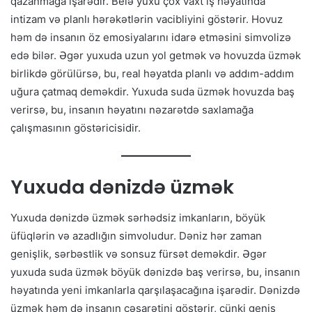
qazanmağa işarədir. Belə yuxu çox vaxt iş həyatında
intizam və planlı hərəkətlərin vacibliyini göstərir. Hovuz
həm də insanın öz emosiyalarını idarə etməsini simvolizə
edə bilər. Əgər yuxuda uzun yol getmək və hovuzda üzmək
birlikdə görülürsə, bu, real həyatda planlı və addım-addım
uğura çatmaq deməkdir. Yuxuda suda üzmək hovuzda baş
verirsə, bu, insanın həyatını nəzarətdə saxlamağa
çalışmasının göstəricisidir.
Yuxuda dənizdə üzmək
Yuxuda dənizdə üzmək sərhədsiz imkanların, böyük
üfüqlərin və azadlığın simvoludur. Dəniz hər zaman
genişlik, sərbəstlik və sonsuz fürsət deməkdir. Əgər
yuxuda suda üzmək böyük dənizdə baş verirsə, bu, insanın
həyatında yeni imkanlarla qarşılaşacağına işarədir. Dənizdə
üzmək həm də insanın cəsarətini göstərir, çünki geniş