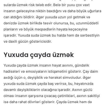
sularda üzmək risk tələb edir. Belə bir yuxu çox vaxt
insanın gələcəyinə nikbin baxdığını və daha böyük uğurlara
can atdığını bildirir. Əgər yuxuda uzun yol getmək və
dənizdə üzmək birlikdə təsvir olunursa, bu, uzunmüddətli
planların və böyük məqsədlərin həyata keçəcəyinə
işarədir. Yuxuda suda üzmək bu halda həm də sərbəstliyin
və daxili gücün göstəricisidir.
Yuxuda çayda üzmək
Yuxuda çayda üzmək insanın həyat axınını, gündəlik
hadisələri və emosiyaların istiqamətini göstərir. Çay daim
axdığı üçün o, dəyişiklik və hərəkət simvoludur. Əgər
yuxuda suda üzmək çayda baş verirsə, bu, həyatınızda
davamlı dəyişikliklərin olacağına işarədir. Axının güclü
olması insanın qarşısına çıxacaq çətinlikləri, axının sakitliyi
isə daha rahat dövrləri göstərir. Çayda üzmək həm də