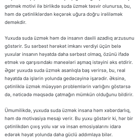
getmək motivi ilə birlikdə suda üzmək təsvir olunursa, bu,
həm də çətinliklərdən keçərək uğura doğru irəliləmək
deməkdir.
Yuxuda suda üzmək həm də insanın daxili azadlıq arzusunu
göstərir. Su sərbəst hərəkət imkanı verdiyi üçün belə
yuxular insanın həyatda daha sərbəst olmaq, özünü ifadə
etmək və qarşısındakı maneələri aşmaq istəyini əks etdirir.
Əgər yuxuda suda üzmək asanlıqla baş verirsə, bu, real
həyatda da işlərin yolunda gedəcəyinə işarədir. Əksinə,
çətinliklə üzmək müəyyən problemlərin varlığını göstərsə
də, nəticədə məqsədə çatmağın mümkün olduğunu bildirir.
Ümumilikdə, yuxuda suda üzmək insana həm xəbərdarlıq,
həm də motivasiya mesajı verir. Bu yuxu göstərir ki, hər bir
çətinlikdən çıxış yolu var və insan emosiyalarını idarə
edərək həyat yolunda daha güclü addımlaya bilər.