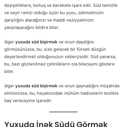
dəyişikliklərə, bolluq və bərəkətə işarə edir. Süd təmizlik
və xeyir rəmzi olduğu üçün bu yuxu, zəhmətinizin
qarşılığını alacağınızı və maddi vəziyyətinizin
yaxşılaşacağını bildirə bilər.
Əgər
yuxuda süd bişirmək
və onun daşdığını
görmüsünüzsə, bu, sizə gələcək bir fürsəti düzgün
dəyərləndirməli olduğunuzun xəbərçisidir. Süd yanarsa,
bu, bəzi gözlənilməz çətinliklərin ola biləcəyini göstərə
bilər.
Əgər
yuxuda süd bişirmək
və onun qaynadığını müşahidə
etmisinizsə, bu, həyatınızdakı mühüm hadisələrin tezliklə
baş verəcəyinə işarədir.
Yuxuda İnək Südü Görmək