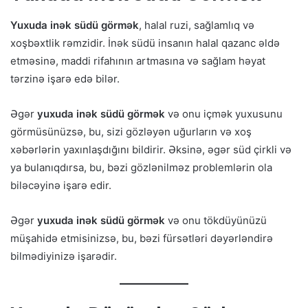
Yuxuda inək südü görmək
, halal ruzi, sağlamlıq və
xoşbəxtlik rəmzidir. İnək südü insanın halal qazanc əldə
etməsinə, maddi rifahının artmasına və sağlam həyat
tərzinə işarə edə bilər.
Əgər
yuxuda inək südü görmək
və onu içmək yuxusunu
görmüsünüzsə, bu, sizi gözləyən uğurların və xoş
xəbərlərin yaxınlaşdığını bildirir. Əksinə, əgər süd çirkli və
ya bulanıqdırsa, bu, bəzi gözlənilməz problemlərin ola
biləcəyinə işarə edir.
Əgər
yuxuda inək südü görmək
və onu tökdüyünüzü
müşahidə etmisinizsə, bu, bəzi fürsətləri dəyərləndirə
bilmədiyinizə işarədir.