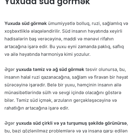
Yuxuda süd görmək
Yuxuda süd görmək
ümumiyyətlə bolluq, ruzi, sağlamlıq və
xoşbəxtliklə əlaqələndirilir. Süd insanın həyatında xeyirli
hadisələrin baş verəcəyinə, maddi və mənəvi rifahın
artacağına işarə edir. Bu yuxu eyni zamanda paklıq, saflıq
və ailə həyatında harmoniya kimi yozulur.
Əgər
yuxuda təmiz və ağ süd görmək
təsvir olunursa, bu,
insanın halal ruzi qazanacağına, sağlam və firavan bir həyat
sürəcəyinə işarədir. Belə bir yuxu, həmçinin insanın ailə
münasibətlərində sülh və sevgi içində olacağını göstərə
bilər. Təmiz süd içmək, arzuların gerçəkləşəcəyinə və
rahatlığın artacağına işarə edir.
Əgər
yuxuda süd çirkli və ya turşumuş şəkildə görünürsə
,
bu, bəzi gözlənilməz problemlərə və ya insana qarşı edilən