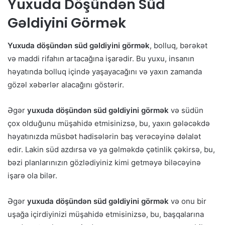
Yuxuda Döşündən Süd
Gəldiyini Görmək
Yuxuda döşündən süd gəldiyini görmək
, bolluq, bərəkət
və maddi rifahın artacağına işarədir. Bu yuxu, insanın
həyatında bolluq içində yaşayacağını və yaxın zamanda
gözəl xəbərlər alacağını göstərir.
Əgər
yuxuda döşündən süd gəldiyini görmək
və südün
çox olduğunu müşahidə etmisinizsə, bu, yaxın gələcəkdə
həyatınızda müsbət hadisələrin baş verəcəyinə dəlalət
edir. Lakin süd azdırsa və ya gəlməkdə çətinlik çəkirsə, bu,
bəzi planlarınızın gözlədiyiniz kimi getməyə biləcəyinə
işarə ola bilər.
Əgər
yuxuda döşündən süd gəldiyini görmək
və onu bir
uşağa içirdiyinizi müşahidə etmisinizsə, bu, başqalarına