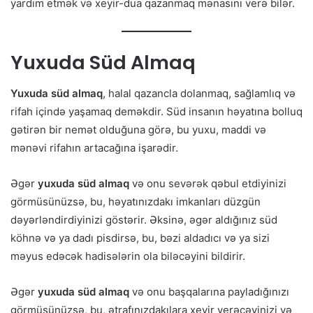
yardım etmək və xeyir-dua qazanmaq mənasını verə bilər.
Yuxuda Süd Almaq
Yuxuda süd almaq
, halal qazancla dolanmaq, sağlamlıq və
rifah içində yaşamaq deməkdir. Süd insanın həyatına bolluq
gətirən bir nemət olduğuna görə, bu yuxu, maddi və
mənəvi rifahın artacağına işarədir.
Əgər
yuxuda süd almaq
və onu sevərək qəbul etdiyinizi
görmüsünüzsə, bu, həyatınızdakı imkanları düzgün
dəyərləndirdiyinizi göstərir. Əksinə, əgər aldığınız süd
köhnə və ya dadı pisdirsə, bu, bəzi aldadıcı və ya sizi
məyus edəcək hadisələrin ola biləcəyini bildirir.
Əgər
yuxuda süd almaq
və onu başqalarına payladığınızı
görmüsünüzsə, bu, ətrafınızdakılara xeyir verəcəyinizi və