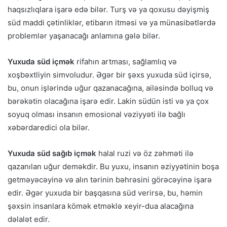
haqsızlıqlara işarə edə bilər. Turş və ya qoxusu dəyişmiş
süd maddi çətinliklər, etibarın itməsi və ya münasibətlərdə
problemlər yaşanacağı anlamına gələ bilər.
Yuxuda süd içmək
rifahın artması, sağlamlıq və
xoşbəxtliyin simvoludur. Əgər bir şəxs yuxuda süd içirsə,
bu, onun işlərində uğur qazanacağına, ailəsində bolluq və
bərəkətin olacağına işarə edir. Lakin südün isti və ya çox
soyuq olması insanın emosional vəziyyəti ilə bağlı
xəbərdaredici ola bilər.
Yuxuda süd sağıb içmək
halal ruzi və öz zəhməti ilə
qazanılan uğur deməkdir. Bu yuxu, insanın əziyyətinin boşa
getməyəcəyinə və alın tərinin bəhrəsini görəcəyinə işarə
edir. Əgər yuxuda bir başqasına süd verirsə, bu, həmin
şəxsin insanlara kömək etməklə xeyir-dua alacağına
dəlalət edir.