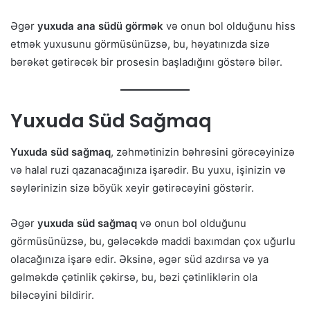
Əgər
yuxuda ana südü görmək
və onun bol olduğunu hiss
etmək yuxusunu görmüsünüzsə, bu, həyatınızda sizə
bərəkət gətirəcək bir prosesin başladığını göstərə bilər.
Yuxuda Süd Sağmaq
Yuxuda süd sağmaq
, zəhmətinizin bəhrəsini görəcəyinizə
və halal ruzi qazanacağınıza işarədir. Bu yuxu, işinizin və
səylərinizin sizə böyük xeyir gətirəcəyini göstərir.
Əgər
yuxuda süd sağmaq
və onun bol olduğunu
görmüsünüzsə, bu, gələcəkdə maddi baxımdan çox uğurlu
olacağınıza işarə edir. Əksinə, əgər süd azdırsa və ya
gəlməkdə çətinlik çəkirsə, bu, bəzi çətinliklərin ola
biləcəyini bildirir.