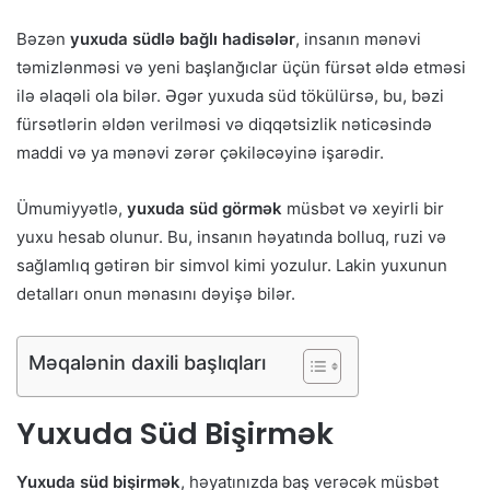
Bəzən
yuxuda südlə bağlı hadisələr
, insanın mənəvi
təmizlənməsi və yeni başlanğıclar üçün fürsət əldə etməsi
ilə əlaqəli ola bilər. Əgər yuxuda süd tökülürsə, bu, bəzi
fürsətlərin əldən verilməsi və diqqətsizlik nəticəsində
maddi və ya mənəvi zərər çəkiləcəyinə işarədir.
Ümumiyyətlə,
yuxuda süd görmək
müsbət və xeyirli bir
yuxu hesab olunur. Bu, insanın həyatında bolluq, ruzi və
sağlamlıq gətirən bir simvol kimi yozulur. Lakin yuxunun
detalları onun mənasını dəyişə bilər.
Məqalənin daxili başlıqları
Yuxuda Süd Bişirmək
Yuxuda süd bişirmək
, həyatınızda baş verəcək müsbət