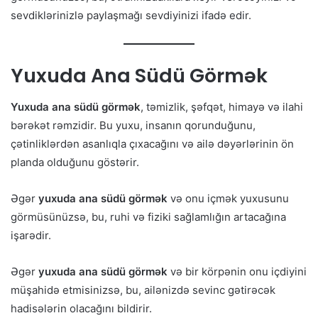
sevdiklərinizlə paylaşmağı sevdiyinizi ifadə edir.
Yuxuda Ana Südü Görmək
Yuxuda ana südü görmək
, təmizlik, şəfqət, himayə və ilahi
bərəkət rəmzidir. Bu yuxu, insanın qorunduğunu,
çətinliklərdən asanlıqla çıxacağını və ailə dəyərlərinin ön
planda olduğunu göstərir.
Əgər
yuxuda ana südü görmək
və onu içmək yuxusunu
görmüsünüzsə, bu, ruhi və fiziki sağlamlığın artacağına
işarədir.
Əgər
yuxuda ana südü görmək
və bir körpənin onu içdiyini
müşahidə etmisinizsə, bu, ailənizdə sevinc gətirəcək
hadisələrin olacağını bildirir.