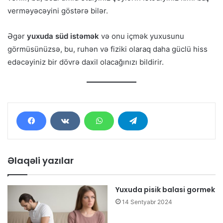
verməyəcəyini göstərə bilər.
Əgər
yuxuda süd istəmək
və onu içmək yuxusunu
görmüsünüzsə, bu, ruhən və fiziki olaraq daha güclü hiss
edəcəyiniz bir dövrə daxil olacağınızı bildirir.
Əlaqəli yazılar
Yuxuda pisik balasi gormek
14 Sentyabr 2024