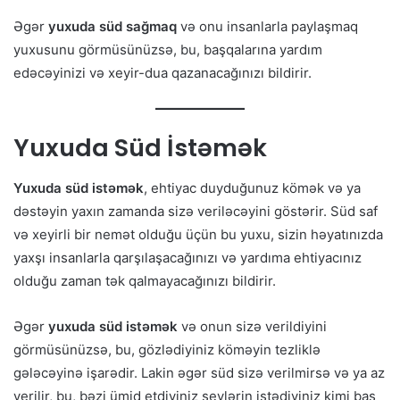
Əgər
yuxuda süd sağmaq
və onu insanlarla paylaşmaq
yuxusunu görmüsünüzsə, bu, başqalarına yardım
edəcəyinizi və xeyir-dua qazanacağınızı bildirir.
Yuxuda Süd İstəmək
Yuxuda süd istəmək
, ehtiyac duyduğunuz kömək və ya
dəstəyin yaxın zamanda sizə veriləcəyini göstərir. Süd saf
və xeyirli bir nemət olduğu üçün bu yuxu, sizin həyatınızda
yaxşı insanlarla qarşılaşacağınızı və yardıma ehtiyacınız
olduğu zaman tək qalmayacağınızı bildirir.
Əgər
yuxuda süd istəmək
və onun sizə verildiyini
görmüsünüzsə, bu, gözlədiyiniz köməyin tezliklə
gələcəyinə işarədir. Lakin əgər süd sizə verilmirsə və ya az
verilir, bu, bəzi ümid etdiyiniz şeylərin istədiyiniz kimi baş