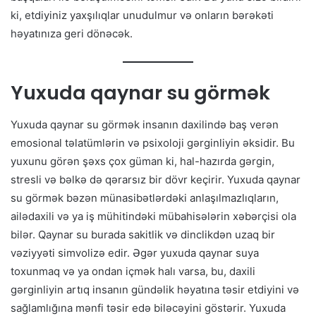
ki, etdiyiniz yaxşılıqlar unudulmur və onların bərəkəti
həyatınıza geri dönəcək.
Yuxuda qaynar su görmək
Yuxuda qaynar su görmək insanın daxilində baş verən
emosional təlatümlərin və psixoloji gərginliyin əksidir. Bu
yuxunu görən şəxs çox güman ki, hal-hazırda gərgin,
stresli və bəlkə də qərarsız bir dövr keçirir. Yuxuda qaynar
su görmək bəzən münasibətlərdəki anlaşılmazlıqların,
ailədaxili və ya iş mühitindəki mübahisələrin xəbərçisi ola
bilər. Qaynar su burada sakitlik və dinclikdən uzaq bir
vəziyyəti simvolizə edir. Əgər yuxuda qaynar suya
toxunmaq və ya ondan içmək halı varsa, bu, daxili
gərginliyin artıq insanın gündəlik həyatına təsir etdiyini və
sağlamlığına mənfi təsir edə biləcəyini göstərir. Yuxuda