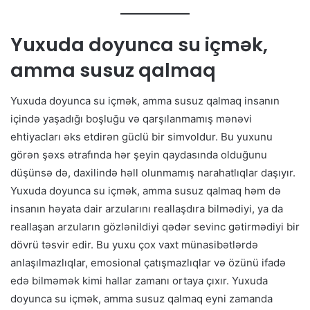
Yuxuda doyunca su içmək,
amma susuz qalmaq
Yuxuda doyunca su içmək, amma susuz qalmaq insanın
içində yaşadığı boşluğu və qarşılanmamış mənəvi
ehtiyacları əks etdirən güclü bir simvoldur. Bu yuxunu
görən şəxs ətrafında hər şeyin qaydasında olduğunu
düşünsə də, daxilində həll olunmamış narahatlıqlar daşıyır.
Yuxuda doyunca su içmək, amma susuz qalmaq həm də
insanın həyata dair arzularını reallaşdıra bilmədiyi, ya da
reallaşan arzuların gözlənildiyi qədər sevinc gətirmədiyi bir
dövrü təsvir edir. Bu yuxu çox vaxt münasibətlərdə
anlaşılmazlıqlar, emosional çatışmazlıqlar və özünü ifadə
edə bilməmək kimi hallar zamanı ortaya çıxır. Yuxuda
doyunca su içmək, amma susuz qalmaq eyni zamanda