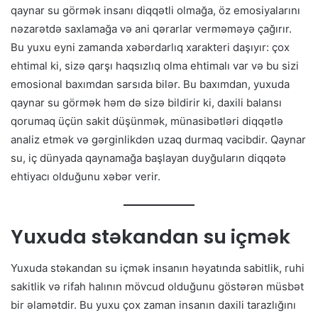
qaynar su görmək insanı diqqətli olmağa, öz emosiyalarını
nəzarətdə saxlamağa və ani qərarlar verməməyə çağırır.
Bu yuxu eyni zamanda xəbərdarlıq xarakteri daşıyır: çox
ehtimal ki, sizə qarşı haqsızlıq olma ehtimalı var və bu sizi
emosional baxımdan sarsıda bilər. Bu baxımdan, yuxuda
qaynar su görmək həm də sizə bildirir ki, daxili balansı
qorumaq üçün sakit düşünmək, münasibətləri diqqətlə
analiz etmək və gərginlikdən uzaq durmaq vacibdir. Qaynar
su, iç dünyada qaynamağa başlayan duyğuların diqqətə
ehtiyacı olduğunu xəbər verir.
Yuxuda stəkandan su içmək
Yuxuda stəkandan su içmək insanın həyatında sabitlik, ruhi
sakitlik və rifah halının mövcud olduğunu göstərən müsbət
bir əlamətdir. Bu yuxu çox zaman insanın daxili tarazlığını