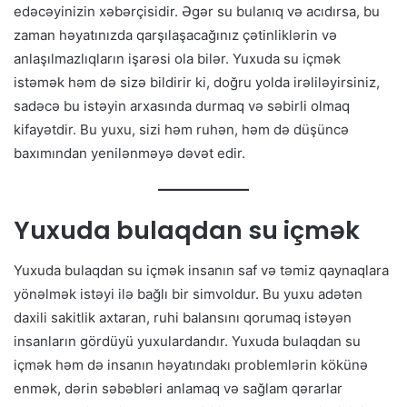
edəcəyinizin xəbərçisidir. Əgər su bulanıq və acıdırsa, bu
zaman həyatınızda qarşılaşacağınız çətinliklərin və
anlaşılmazlıqların işarəsi ola bilər. Yuxuda su içmək
istəmək həm də sizə bildirir ki, doğru yolda irəliləyirsiniz,
sadəcə bu istəyin arxasında durmaq və səbirli olmaq
kifayətdir. Bu yuxu, sizi həm ruhən, həm də düşüncə
baxımından yenilənməyə dəvət edir.
Yuxuda bulaqdan su içmək
Yuxuda bulaqdan su içmək insanın saf və təmiz qaynaqlara
yönəlmək istəyi ilə bağlı bir simvoldur. Bu yuxu adətən
daxili sakitlik axtaran, ruhi balansını qorumaq istəyən
insanların gördüyü yuxulardandır. Yuxuda bulaqdan su
içmək həm də insanın həyatındakı problemlərin kökünə
enmək, dərin səbəbləri anlamaq və sağlam qərarlar