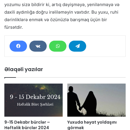
yozumu sizə bildirir ki, artıq dəyişməyə, yenilənməyə və
daxili aydınlığa doğru irəliləməyin vaxtıdır. Bu yuxu, ruhi
dərinliklərə enmək və özünüzlə barışmaq üçün bir
fürsətdir.
Əlaqəli yazılar
9-15 Dekabr bürclər –
Yuxuda həyat yoldaşını
Həftəlik bürclər 2024
görmək