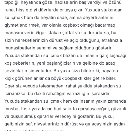
tapdığı, həyatında gözəl hadisələrin baş verdiyi və özünü
rahat hiss etdiyi dövrlərdə ortaya çıxır. Yuxuda stəkandan
su içmək həm də həyatın sadə, amma dəyərli anlarını
qiymətləndirmək, var olanla xoşbəxt olmağı bacarmaq
mənasını verir. Əgər stəkan şəffaf və su durudursa, bu,
sizin hərəkətlərinizin dürüst və açıq olduğunu, ətrafınızla
münasibətlərin səmimi və sağlam olduğunu göstərir.
Yuxuda stəkandan su içmək bəzən də insanın qarşılaşacağı
xoş xəbərlərin, yeni başlanğıcların və qəlbinə dolacaq
sevinclərin simvoludur. Bu yuxu sizə bildirir ki, həyatda
kiçik görünən anlar da böyük xoşbəxtliklər gətirə bilər.
Əgər siz yuxuda tələsmədən, rahat şəkildə stəkandan su
içirsinizsə, bu daxili rahatlığın və razılığın işarəsidir.
Yuxuda stəkandan su içmək həm də insanın yaxın zamanda
müsbət təsir yaradacaq hadisələrlə qarşılaşacağını, güvənli
və düşünülmüş qərarlar verəcəyini göstərir. Bu yuxu,
qəlbinizin saf, niyyətlərinizin dürüst və gələcəyinizin aydın