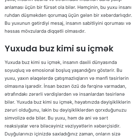
anlaması üçün bir fürsət ola bilər. Həmçinin, bu yuxu insanı
ruhdan düşməkdən qorumaq üçün gələn bir xəbərdarlıqdır.
Bu yuxunun gətirdiyi mesaj, insanın sabitliyini qoruması və
həssas mövzularda diqqətli olmasıdır.
Yuxuda buz kimi su içmək
Yuxuda buz kimi su içmək, insanın daxili dünyasında
soyuqluq və emosional boşluq yaşandığını göstərir. Bu
yuxu, yaxın əlaqələrdə çatışmazlıqların və mənfi təsirlərin
olmasına işarədir. İnsan bəzən özü də fərqinə varmadan,
ətrafındakı zərərli vərdişlərdən və insanlardan təsirlənə
bilər. Yuxuda buz kimi su içmək, həyatınızda dəyişikliklərin
zəruri olduğunu, lakin bu dəyişikliklərdən qorxduğunuzu
simvolizə edə bilər. Bu yuxu, həm də ani və sərt
reaksiyalar verə biləcəyiniz vəziyyətlərin xəbərçisidir.
Duyğularınızı içinizdə saxladığınız zaman, onların sizə