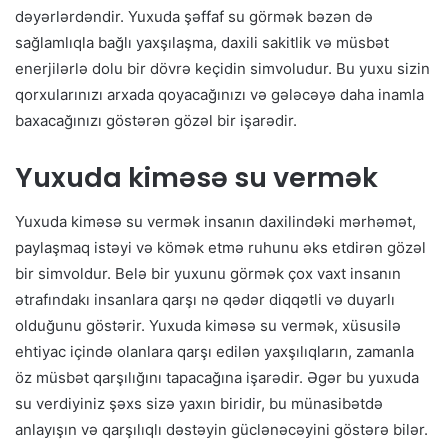
dəyərlərdəndir. Yuxuda şəffaf su görmək bəzən də
sağlamlıqla bağlı yaxşılaşma, daxili sakitlik və müsbət
enerjilərlə dolu bir dövrə keçidin simvoludur. Bu yuxu sizin
qorxularınızı arxada qoyacağınızı və gələcəyə daha inamla
baxacağınızı göstərən gözəl bir işarədir.
Yuxuda kiməsə su vermək
Yuxuda kiməsə su vermək insanın daxilindəki mərhəmət,
paylaşmaq istəyi və kömək etmə ruhunu əks etdirən gözəl
bir simvoldur. Belə bir yuxunu görmək çox vaxt insanın
ətrafındakı insanlara qarşı nə qədər diqqətli və duyarlı
olduğunu göstərir. Yuxuda kiməsə su vermək, xüsusilə
ehtiyac içində olanlara qarşı edilən yaxşılıqların, zamanla
öz müsbət qarşılığını tapacağına işarədir. Əgər bu yuxuda
su verdiyiniz şəxs sizə yaxın biridir, bu münasibətdə
anlayışın və qarşılıqlı dəstəyin güclənəcəyini göstərə bilər.