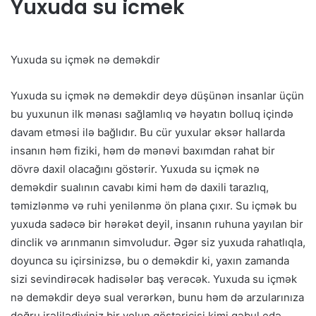
Yuxuda su icmek
Yuxuda su içmək nə deməkdir
Yuxuda su içmək nə deməkdir deyə düşünən insanlar üçün
bu yuxunun ilk mənası sağlamlıq və həyatın bolluq içində
davam etməsi ilə bağlıdır. Bu cür yuxular əksər hallarda
insanın həm fiziki, həm də mənəvi baxımdan rahat bir
dövrə daxil olacağını göstərir. Yuxuda su içmək nə
deməkdir sualının cavabı kimi həm də daxili tarazlıq,
təmizlənmə və ruhi yenilənmə ön plana çıxır. Su içmək bu
yuxuda sadəcə bir hərəkət deyil, insanın ruhuna yayılan bir
dinclik və arınmanın simvoludur. Əgər siz yuxuda rahatlıqla,
doyunca su içirsinizsə, bu o deməkdir ki, yaxın zamanda
sizi sevindirəcək hadisələr baş verəcək. Yuxuda su içmək
nə deməkdir deyə sual verərkən, bunu həm də arzularınıza
doğru irəlilədiyiniz bir yolun göstəricisi kimi qəbul edə