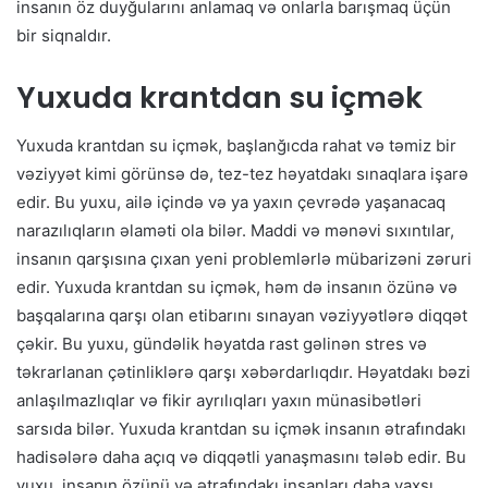
insanın öz duyğularını anlamaq və onlarla barışmaq üçün
bir siqnaldır.
Yuxuda krantdan su içmək
Yuxuda krantdan su içmək, başlanğıcda rahat və təmiz bir
vəziyyət kimi görünsə də, tez-tez həyatdakı sınaqlara işarə
edir. Bu yuxu, ailə içində və ya yaxın çevrədə yaşanacaq
narazılıqların əlaməti ola bilər. Maddi və mənəvi sıxıntılar,
insanın qarşısına çıxan yeni problemlərlə mübarizəni zəruri
edir. Yuxuda krantdan su içmək, həm də insanın özünə və
başqalarına qarşı olan etibarını sınayan vəziyyətlərə diqqət
çəkir. Bu yuxu, gündəlik həyatda rast gəlinən stres və
təkrarlanan çətinliklərə qarşı xəbərdarlıqdır. Həyatdakı bəzi
anlaşılmazlıqlar və fikir ayrılıqları yaxın münasibətləri
sarsıda bilər. Yuxuda krantdan su içmək insanın ətrafındakı
hadisələrə daha açıq və diqqətli yanaşmasını tələb edir. Bu
yuxu, insanın özünü və ətrafındakı insanları daha yaxşı