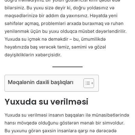
bilərsiniz. Bu yuxu sizə deyir ki, doğru yoldasınız və
məqsədlərinizə bir addım da yaxınsınız. Həyatda yeni
səhifələr açmaq, problemləri arxada buraxmaq və ruhən
yenilənmək üçün bu yuxu olduqca müsbət dəyərləndirilir.
Yuxuda su içmək nə deməkdir – bu, ümumilikdə
həyatınızda baş verəcək təmiz, səmimi və gözəl
dəyişikliklərin xəbərçisidir.
Məqalənin daxili başlıqları
Yuxuda su verilməsi
Yuxuda su verilməsi insanın başqaları ilə münasibətlərində
hansı mövqedə olduğunu göstərən mənalı bir simvoldur.
Bu yuxunu görən şəxsin insanlara qarşı nə dərəcədə