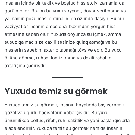
insanın içində bir təklik və boşluq hiss etdiyi zamanlarda
görülə bilər. Bəzən bu yuxu xəyanət, dəyər verilməmə və
ya inamın pozulması ehtimalını da özündə daşıyır. Bu cür
vəziyyətlər insanın emosional baxımdan yorğun hiss
etməsinə səbəb olur. Yuxuda doyunca su içmək, amma
susuz qalmaq sizə daxili səsinizə qulaq asmağı və bu
hisslərin səbəbini axtarıb tapmağı tövsiyə edir. Bu yuxu
özünə dönmə, ruhsal təmizlənmə və daxili rahatlıq
axtarışına çağırışdır.
Yuxuda təmiz su görmək
Yuxuda təmiz su görmək, insanın həyatında baş verəcək
gözəl və uğurlu hadisələrin xəbərçisidir. Bu yuxu
ümumilikdə bolluq, rifah, ruhi sakitlik və yeni başlanğıclarla
əlaqələndirilir. Yuxuda təmiz su görmək həm də insanın