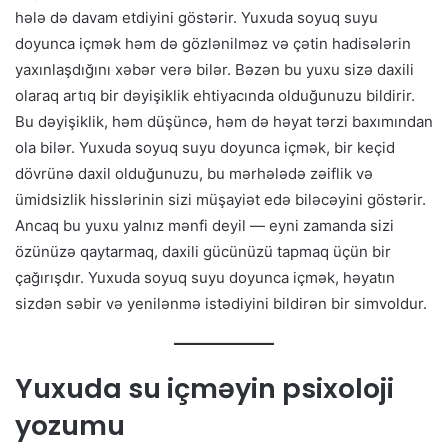
hələ də davam etdiyini göstərir. Yuxuda soyuq suyu
doyunca içmək həm də gözlənilməz və çətin hadisələrin
yaxınlaşdığını xəbər verə bilər. Bəzən bu yuxu sizə daxili
olaraq artıq bir dəyişiklik ehtiyacında olduğunuzu bildirir.
Bu dəyişiklik, həm düşüncə, həm də həyat tərzi baxımından
ola bilər. Yuxuda soyuq suyu doyunca içmək, bir keçid
dövrünə daxil olduğunuzu, bu mərhələdə zəiflik və
ümidsizlik hisslərinin sizi müşayiət edə biləcəyini göstərir.
Ancaq bu yuxu yalnız mənfi deyil — eyni zamanda sizi
özünüzə qaytarmaq, daxili gücünüzü tapmaq üçün bir
çağırışdır. Yuxuda soyuq suyu doyunca içmək, həyatın
sizdən səbir və yenilənmə istədiyini bildirən bir simvoldur.
Yuxuda su içməyin psixoloji
yozumu