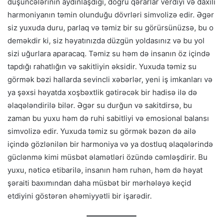
düşüncələrinin aydınlaşdığı, doğru qərarlar verdiyi və daxili
harmoniyanın təmin olunduğu dövrləri simvolizə edir. Əgər
siz yuxuda duru, parlaq və təmiz bir su görürsünüzsə, bu o
deməkdir ki, siz həyatınızda düzgün yoldasınız və bu yol
sizi uğurlara aparacaq. Təmiz su həm də insanın öz içində
tapdığı rahatlığın və sakitliyin əksidir. Yuxuda təmiz su
görmək bəzi hallarda sevincli xəbərlər, yeni iş imkanları və
ya şəxsi həyatda xoşbəxtlik gətirəcək bir hadisə ilə də
əlaqələndirilə bilər. Əgər su durğun və sakitdirsə, bu
zaman bu yuxu həm də ruhi sabitliyi və emosional balansı
simvolizə edir. Yuxuda təmiz su görmək bəzən də ailə
içində gözlənilən bir harmoniya və ya dostluq əlaqələrində
güclənmə kimi müsbət əlamətləri özündə cəmləşdirir. Bu
yuxu, nəticə etibarilə, insanın həm ruhən, həm də həyat
şəraiti baxımından daha müsbət bir mərhələyə keçid
etdiyini göstərən əhəmiyyətli bir işarədir.