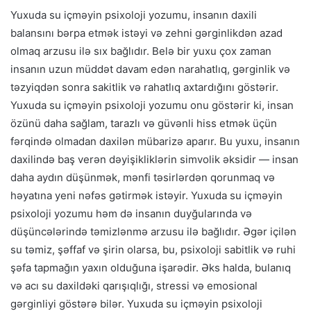
Yuxuda su içməyin psixoloji yozumu, insanın daxili
balansını bərpa etmək istəyi və zehni gərginlikdən azad
olmaq arzusu ilə sıx bağlıdır. Belə bir yuxu çox zaman
insanın uzun müddət davam edən narahatlıq, gərginlik və
təzyiqdən sonra sakitlik və rahatlıq axtardığını göstərir.
Yuxuda su içməyin psixoloji yozumu onu göstərir ki, insan
özünü daha sağlam, tarazlı və güvənli hiss etmək üçün
fərqində olmadan daxilən mübarizə aparır. Bu yuxu, insanın
daxilində baş verən dəyişikliklərin simvolik əksidir — insan
daha aydın düşünmək, mənfi təsirlərdən qorunmaq və
həyatına yeni nəfəs gətirmək istəyir. Yuxuda su içməyin
psixoloji yozumu həm də insanın duyğularında və
düşüncələrində təmizlənmə arzusu ilə bağlıdır. Əgər içilən
su təmiz, şəffaf və şirin olarsa, bu, psixoloji sabitlik və ruhi
şəfa tapmağın yaxın olduğuna işarədir. Əks halda, bulanıq
və acı su daxildəki qarışıqlığı, stressi və emosional
gərginliyi göstərə bilər. Yuxuda su içməyin psixoloji