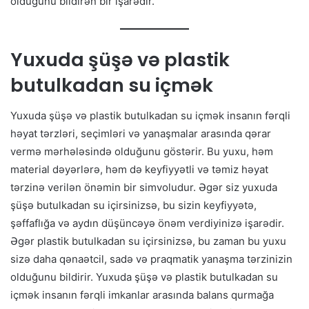
olduğunu bildirən bir işarədir.
Yuxuda şüşə və plastik
butulkadan su içmək
Yuxuda şüşə və plastik butulkadan su içmək insanın fərqli
həyat tərzləri, seçimləri və yanaşmalar arasında qərar
vermə mərhələsində olduğunu göstərir. Bu yuxu, həm
material dəyərlərə, həm də keyfiyyətli və təmiz həyat
tərzinə verilən önəmin bir simvoludur. Əgər siz yuxuda
şüşə butulkadan su içirsinizsə, bu sizin keyfiyyətə,
şəffaflığa və aydın düşüncəyə önəm verdiyinizə işarədir.
Əgər plastik butulkadan su içirsinizsə, bu zaman bu yuxu
sizə daha qənaətcil, sadə və praqmatik yanaşma tərzinizin
olduğunu bildirir. Yuxuda şüşə və plastik butulkadan su
içmək insanın fərqli imkanlar arasında balans qurmağa