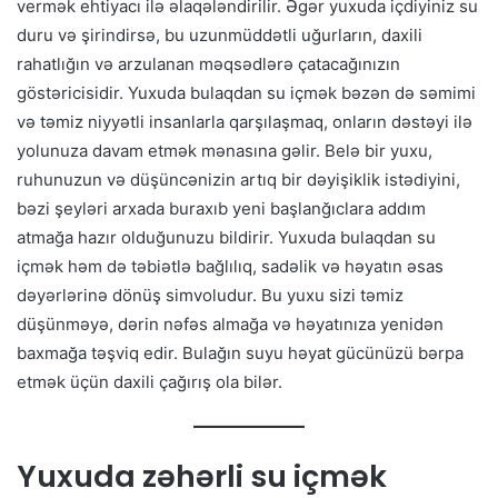
vermək ehtiyacı ilə əlaqələndirilir. Əgər yuxuda içdiyiniz su
duru və şirindirsə, bu uzunmüddətli uğurların, daxili
rahatlığın və arzulanan məqsədlərə çatacağınızın
göstəricisidir. Yuxuda bulaqdan su içmək bəzən də səmimi
və təmiz niyyətli insanlarla qarşılaşmaq, onların dəstəyi ilə
yolunuza davam etmək mənasına gəlir. Belə bir yuxu,
ruhunuzun və düşüncənizin artıq bir dəyişiklik istədiyini,
bəzi şeyləri arxada buraxıb yeni başlanğıclara addım
atmağa hazır olduğunuzu bildirir. Yuxuda bulaqdan su
içmək həm də təbiətlə bağlılıq, sadəlik və həyatın əsas
dəyərlərinə dönüş simvoludur. Bu yuxu sizi təmiz
düşünməyə, dərin nəfəs almağa və həyatınıza yenidən
baxmağa təşviq edir. Bulağın suyu həyat gücünüzü bərpa
etmək üçün daxili çağırış ola bilər.
Yuxuda zəhərli su içmək