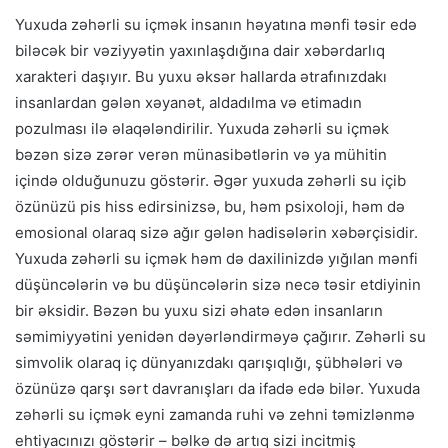
Yuxuda zəhərli su içmək insanın həyatına mənfi təsir edə
biləcək bir vəziyyətin yaxınlaşdığına dair xəbərdarlıq
xarakteri daşıyır. Bu yuxu əksər hallarda ətrafınızdakı
insanlardan gələn xəyanət, aldadılma və etimadın
pozulması ilə əlaqələndirilir. Yuxuda zəhərli su içmək
bəzən sizə zərər verən münasibətlərin və ya mühitin
içində olduğunuzu göstərir. Əgər yuxuda zəhərli su içib
özünüzü pis hiss edirsinizsə, bu, həm psixoloji, həm də
emosional olaraq sizə ağır gələn hadisələrin xəbərçisidir.
Yuxuda zəhərli su içmək həm də daxilinizdə yığılan mənfi
düşüncələrin və bu düşüncələrin sizə necə təsir etdiyinin
bir əksidir. Bəzən bu yuxu sizi əhatə edən insanların
səmimiyyətini yenidən dəyərləndirməyə çağırır. Zəhərli su
simvolik olaraq iç dünyanızdakı qarışıqlığı, şübhələri və
özünüzə qarşı sərt davranışları da ifadə edə bilər. Yuxuda
zəhərli su içmək eyni zamanda ruhi və zehni təmizlənmə
ehtiyacınızı göstərir – bəlkə də artıq sizi incitmiş