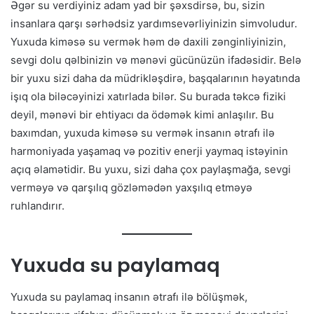
Əgər su verdiyiniz adam yad bir şəxsdirsə, bu, sizin
insanlara qarşı sərhədsiz yardımsevərliyinizin simvoludur.
Yuxuda kiməsə su vermək həm də daxili zənginliyinizin,
sevgi dolu qəlbinizin və mənəvi gücünüzün ifadəsidir. Belə
bir yuxu sizi daha da müdrikləşdirə, başqalarının həyatında
işıq ola biləcəyinizi xatırlada bilər. Su burada təkcə fiziki
deyil, mənəvi bir ehtiyacı da ödəmək kimi anlaşılır. Bu
baxımdan, yuxuda kiməsə su vermək insanın ətrafı ilə
harmoniyada yaşamaq və pozitiv enerji yaymaq istəyinin
açıq əlamətidir. Bu yuxu, sizi daha çox paylaşmağa, sevgi
verməyə və qarşılıq gözləmədən yaxşılıq etməyə
ruhlandırır.
Yuxuda su paylamaq
Yuxuda su paylamaq insanın ətrafı ilə bölüşmək,