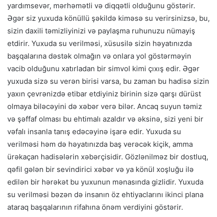
yardımsevər, mərhəmətli və diqqətli olduğunu göstərir.
Əgər siz yuxuda könüllü şəkildə kiməsə su verirsinizsə, bu,
sizin daxili təmizliyinizi və paylaşma ruhunuzu nümayiş
etdirir. Yuxuda su verilməsi, xüsusilə sizin həyatınızda
başqalarına dəstək olmağın və onlara yol göstərməyin
vacib olduğunu xatırladan bir simvol kimi çıxış edir. Əgər
yuxuda sizə su verən birisi varsa, bu zaman bu hadisə sizin
yaxın çevrənizdə etibar etdiyiniz birinin sizə qarşı dürüst
olmaya biləcəyini də xəbər verə bilər. Ancaq suyun təmiz
və şəffaf olması bu ehtimalı azaldır və əksinə, sizi yeni bir
vəfalı insanla tanış edəcəyinə işarə edir. Yuxuda su
verilməsi həm də həyatınızda baş verəcək kiçik, amma
ürəkaçan hadisələrin xəbərçisidir. Gözlənilməz bir dostluq,
qəfil gələn bir sevindirici xəbər və ya könül xoşluğu ilə
edilən bir hərəkət bu yuxunun mənasında gizlidir. Yuxuda
su verilməsi bəzən də insanın öz ehtiyaclarını ikinci plana
ataraq başqalarının rifahına önəm verdiyini göstərir.