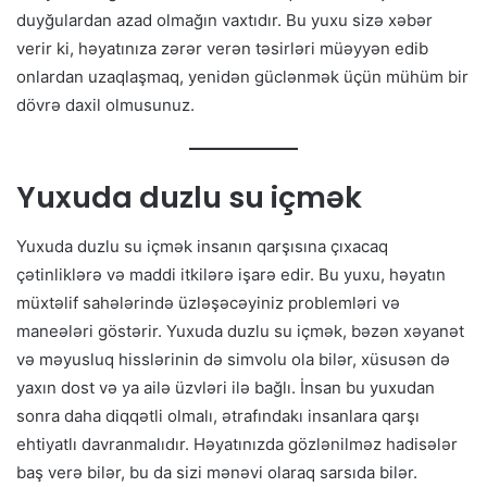
duyğulardan azad olmağın vaxtıdır. Bu yuxu sizə xəbər
verir ki, həyatınıza zərər verən təsirləri müəyyən edib
onlardan uzaqlaşmaq, yenidən güclənmək üçün mühüm bir
dövrə daxil olmusunuz.
Yuxuda duzlu su içmək
Yuxuda duzlu su içmək insanın qarşısına çıxacaq
çətinliklərə və maddi itkilərə işarə edir. Bu yuxu, həyatın
müxtəlif sahələrində üzləşəcəyiniz problemləri və
maneələri göstərir. Yuxuda duzlu su içmək, bəzən xəyanət
və məyusluq hisslərinin də simvolu ola bilər, xüsusən də
yaxın dost və ya ailə üzvləri ilə bağlı. İnsan bu yuxudan
sonra daha diqqətli olmalı, ətrafındakı insanlara qarşı
ehtiyatlı davranmalıdır. Həyatınızda gözlənilməz hadisələr
baş verə bilər, bu da sizi mənəvi olaraq sarsıda bilər.