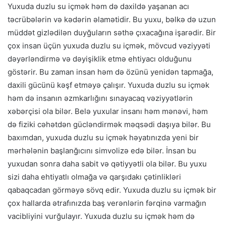
Yuxuda duzlu su içmək həm də daxildə yaşanan acı
təcrübələrin və kədərin əlamətidir. Bu yuxu, bəlkə də uzun
müddət gizlədilən duyğuların səthə çıxacağına işarədir. Bir
çox insan üçün yuxuda duzlu su içmək, mövcud vəziyyəti
dəyərləndirmə və dəyişiklik etmə ehtiyacı olduğunu
göstərir. Bu zaman insan həm də özünü yenidən tapmağa,
daxili gücünü kəşf etməyə çalışır. Yuxuda duzlu su içmək
həm də insanın əzmkarlığını sınayacaq vəziyyətlərin
xəbərçisi ola bilər. Belə yuxular insanı həm mənəvi, həm
də fiziki cəhətdən gücləndirmək məqsədi daşıya bilər. Bu
baxımdan, yuxuda duzlu su içmək həyatınızda yeni bir
mərhələnin başlanğıcını simvolizə edə bilər. İnsan bu
yuxudan sonra daha sabit və qətiyyətli ola bilər. Bu yuxu
sizi daha ehtiyatlı olmağa və qarşıdakı çətinlikləri
qabaqcadan görməyə sövq edir. Yuxuda duzlu su içmək bir
çox hallarda ətrafınızda baş verənlərin fərqinə varmağın
vacibliyini vurğulayır. Yuxuda duzlu su içmək həm də