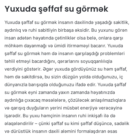
Yuxuda şəffaf su görmək
Yuxuda şəffaf su görmək insanın daxilində yaşadığı sakitlik,
aydınlıq və ruhi sabitliyin birbaşa əksidir. Bu yuxunu görən
insan adətən həyatında çətinliklər olsa belə, onlara qarşı
möhkəm dayanmağı və ümidi itirməməyi bacarır. Yuxuda
şəffaf su görmək həm də insanın qarşılaşdığı problemləri
təhlil etməyi bacardığını, qərarlarını soyuqqanlılıqla
verdiyini göstərir. Əgər yuxuda gördüyünüz su həm şəffaf,
həm də sakitdirsə, bu sizin düzgün yolda olduğunuzu, iç
dünyanızla barışıqda olduğunuzu ifadə edir. Yuxuda şəffaf
su görmək eyni zamanda yaxın zamanda həyatınızda
aydınlığa çıxacaq məsələlərə, çözüləcək anlaşılmazlıqlara
və qarışıq duyğuların yerini müsbət enerjiyə verəcəyinə
işarədir. Bu yuxu həmçinin insanın ruhi inkişafı ilə də
əlaqələndirilir – çünki şəffaf su kimi şəffaf düşüncə, sadəlik
və dürüstlük insanın daxili aləmini formalaşdıran əsas