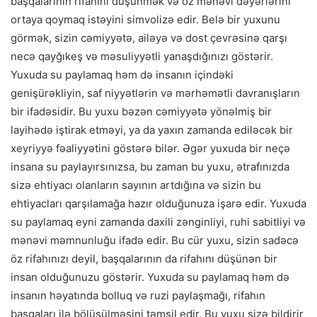
başqalarının rifahını düşünmək və öz mənəvi dəyərlərini
ortaya qoymaq istəyini simvolizə edir. Belə bir yuxunu
görmək, sizin cəmiyyətə, ailəyə və dost çevrəsinə qarşı
necə qayğıkeş və məsuliyyətli yanaşdığınızı göstərir.
Yuxuda su paylamaq həm də insanın içindəki
genişürəkliyin, saf niyyətlərin və mərhəmətli davranışların
bir ifadəsidir. Bu yuxu bəzən cəmiyyətə yönəlmiş bir
layihədə iştirak etməyi, ya da yaxın zamanda ediləcək bir
xeyriyyə fəaliyyətini göstərə bilər. Əgər yuxuda bir neçə
insana su paylayırsınızsa, bu zaman bu yuxu, ətrafınızda
sizə ehtiyacı olanların sayının artdığına və sizin bu
ehtiyacları qarşılamağa hazır olduğunuza işarə edir. Yuxuda
su paylamaq eyni zamanda daxili zənginliyi, ruhi sabitliyi və
mənəvi məmnunluğu ifadə edir. Bu cür yuxu, sizin sadəcə
öz rifahınızı deyil, başqalarının da rifahını düşünən bir
insan olduğunuzu göstərir. Yuxuda su paylamaq həm də
insanın həyatında bolluq və ruzi paylaşmağı, rifahın
başqaları ilə bölüşülməsini təmsil edir. Bu yuxu sizə bildirir