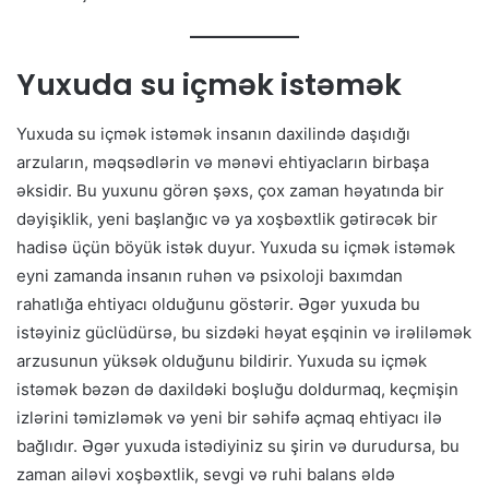
Yuxuda su içmək istəmək
Yuxuda su içmək istəmək insanın daxilində daşıdığı
arzuların, məqsədlərin və mənəvi ehtiyacların birbaşa
əksidir. Bu yuxunu görən şəxs, çox zaman həyatında bir
dəyişiklik, yeni başlanğıc və ya xoşbəxtlik gətirəcək bir
hadisə üçün böyük istək duyur. Yuxuda su içmək istəmək
eyni zamanda insanın ruhən və psixoloji baxımdan
rahatlığa ehtiyacı olduğunu göstərir. Əgər yuxuda bu
istəyiniz güclüdürsə, bu sizdəki həyat eşqinin və irəliləmək
arzusunun yüksək olduğunu bildirir. Yuxuda su içmək
istəmək bəzən də daxildəki boşluğu doldurmaq, keçmişin
izlərini təmizləmək və yeni bir səhifə açmaq ehtiyacı ilə
bağlıdır. Əgər yuxuda istədiyiniz su şirin və durudursa, bu
zaman ailəvi xoşbəxtlik, sevgi və ruhi balans əldə