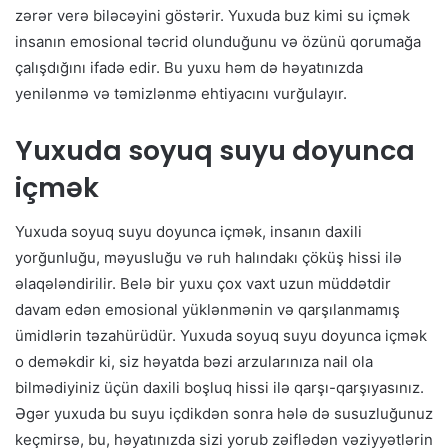
zərər verə biləcəyini göstərir. Yuxuda buz kimi su içmək
insanın emosional təcrid olunduğunu və özünü qorumağa
çalışdığını ifadə edir. Bu yuxu həm də həyatınızda
yenilənmə və təmizlənmə ehtiyacını vurğulayır.
Yuxuda soyuq suyu doyunca
içmək
Yuxuda soyuq suyu doyunca içmək, insanın daxili
yorğunluğu, məyusluğu və ruh halındakı çöküş hissi ilə
əlaqələndirilir. Belə bir yuxu çox vaxt uzun müddətdir
davam edən emosional yüklənmənin və qarşılanmamış
ümidlərin təzahürüdür. Yuxuda soyuq suyu doyunca içmək
o deməkdir ki, siz həyatda bəzi arzularınıza nail ola
bilmədiyiniz üçün daxili boşluq hissi ilə qarşı-qarşıyasınız.
Əgər yuxuda bu suyu içdikdən sonra hələ də susuzluğunuz
keçmirsə, bu, həyatınızda sizi yorub zəiflədən vəziyyətlərin