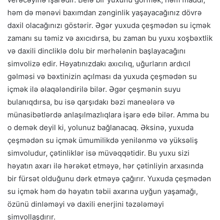
həm də mənəvi baxımdan zənginlik yaşayacağınız dövrə
daxil olacağınızı göstərir. Əgər yuxuda çeşmədən su içmək
zamanı su təmiz və axıcıdırsa, bu zaman bu yuxu xoşbəxtlik
və daxili dincliklə dolu bir mərhələnin başlayacağını
simvolizə edir. Həyatınızdakı axıcılıq, uğurların ardıcıl
gəlməsi və bəxtinizin açılması da yuxuda çeşmədən su
içmək ilə əlaqələndirilə bilər. Əgər çeşmənin suyu
bulanıqdırsa, bu isə qarşıdakı bəzi maneələrə və
münasibətlərdə anlaşılmazlıqlara işarə edə bilər. Amma bu
o demək deyil ki, yolunuz bağlanacaq. Əksinə, yuxuda
çeşmədən su içmək ümumilikdə yenilənmə və yüksəliş
simvoludur, çətinliklər isə müvəqqətidir. Bu yuxu sizi
həyatın axarı ilə hərəkət etməyə, hər çətinliyin arxasında
bir fürsət olduğunu dərk etməyə çağırır. Yuxuda çeşmədən
su içmək həm də həyatın təbii axarına uyğun yaşamağı,
özünü dinləməyi və daxili enerjini təzələməyi
simvollaşdırır.