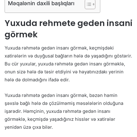
Məqalənin daxili başlıqları
Yuxuda rehmete geden insani
görmek
Yuxuda rəhmətə gedən insanı görmək, keçmişdəki
xatirələrin və duyğusal bağların hələ də yaşadığını göstərir.
Bu cür yuxular, yuxuda rəhmətə gedən insanı görməklə,
onun sizə hələ də təsir etdiyini və həyatınızdakı yerinin
hələ də dolmadığını ifadə edir.
Yuxuda rəhmətə gedən insanı görmək, bəzən həmin
şəxslə bağlı hələ də çözülməmiş məsələlərin olduğuna
işarədir. Həmçinin, yuxuda rəhmətə gedən insanı
görməklə, keçmişdə yaşadığınız hisslər və xatirələr
yenidən üzə çıxa bilər.