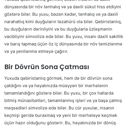
dünyasında bir növ tənhalıq və ya daxili sükut hiss etdiyini
göstərə bilər. Bu yuxu, bəzən kədər, tənhalıq və ya daxili
narahatlıq kimi duyğuların təzahürü ola bilər. Qəbiristanlıq,
bu duyğuların dərinliyini və bu duyğularla üzləşmənin
vacibliyini simvolizə edə bilər. Bu yuxu, insanı daxili sakitlik
və barış tapmaq üçün öz iç dünyasında bir növ təmizlənmə
və ya yenilənmə etməyə çağırır.
Bir Dövrün Sona Çatması
Yuxuda qəbiristanlıq görmək, həm də bir dövrün sona
çatdığını və ya həyatınızda müəyyən bir mərhələnin
tamamlandığını göstərə bilər. Bu yuxu, bir çox hallarda
bitmiş münasibətləri, tamamlanmış işləri və ya başa çatmış
məqsədləri simvolizə edə bilər. Bu cür yuxular, insanın
keçmişi geridə buraxmaq və yeni bir mərhələyə keçmək
üçün hazır olduğunu göstərir. Bu, həyatınızda bir dönüş