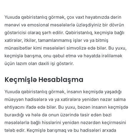
Yuxuda qəbiristanlıq görmək, çox vaxt həyatınızda dərin
mənəvi və emosional məsələlərlə üzləşdiyiniz bir dövrün
göstəricisi olaraq şərh edilir. Qəbiristanlıq, keçmişlə bağlı
xatirələr, itkilər, tamamlanmamış işlər və ya bitmiş
münasibətlər kimi məsələləri simvolizə edə bilər. Bu yuxu,
keçmişlə barışma, onu qəbul etmə və həyatda irəliləmək
üçün lazım olan daxili işi göstərir.
Keçmişlə Hesablaşma
Yuxuda qəbiristanlıq görmək, insanın keçmişdə yaşadığı
müəyyən hadisələrə və ya xatirələrə yenidən nəzər salma
ehtiyacını ifadə edə bilər. Bu yuxu, bəzən insanın keçmişdə
buraxdığı və hələ də onun üzərində təsir edən bəzi
məsələlərlə bağlı hisslərini yenidən nəzərdən keçirməsini
tələb edir. Keçmişlə barışmaq və bu hadisələri arxada