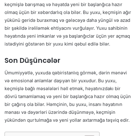
keçmişlə barışmaq və həyatda yeni bir başlanğıca hazır
olmaq üçün bir xəbərdarlıq ola bilər. Bu yuxu, keçmişin ağır
yükünü geridə buraxmaq və gələcəyə daha yüngül və azad
bir şəkildə irəliləmək ehtiyacını vurğulayır. Yuxu sahibinin
həyatında yeni imkanlar və ya başlanğıclar üçün yer açmaq
istədiyini göstərən bir yuxu kimi qəbul edilə bilər.
Son Düşüncələr
Ümumiyyətlə, yuxuda qəbiristanlıq görmək, dərin mənəvi
və emosional anlamlar daşıyan bir yuxudur. Bu yuxu,
keçmişlə bağlı məsələləri həll etmək, həyatınızdakı bir
dövrü tamamlamaq və yeni bir başlanğıca hazır olmaq üçün
bir çağırış ola bilər. Həmçinin, bu yuxu, insanı həyatının
mənası və dəyərləri üzərində düşünməyə, keçmişin
yükündən qurtulmağa və yeni yollar axtarmağa təşviq edir.