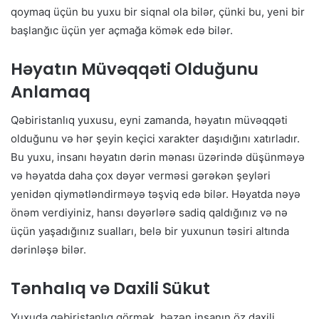
qoymaq üçün bu yuxu bir siqnal ola bilər, çünki bu, yeni bir
başlanğıc üçün yer açmağa kömək edə bilər.
Həyatın Müvəqqəti Olduğunu
Anlamaq
Qəbiristanlıq yuxusu, eyni zamanda, həyatın müvəqqəti
olduğunu və hər şeyin keçici xarakter daşıdığını xatırladır.
Bu yuxu, insanı həyatın dərin mənası üzərində düşünməyə
və həyatda daha çox dəyər verməsi gərəkən şeyləri
yenidən qiymətləndirməyə təşviq edə bilər. Həyatda nəyə
önəm verdiyiniz, hansı dəyərlərə sadiq qaldığınız və nə
üçün yaşadığınız sualları, belə bir yuxunun təsiri altında
dərinləşə bilər.
Tənhalıq və Daxili Sükut
Yuxuda qəbiristanlıq görmək, bəzən insanın öz daxili