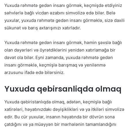
Yuxuda rəhmətə gedən insanı görmək, keçmişdə etdiyiniz
səhvlərlə bağlı vicdan əzabını simvolizə edə bilər. Belə
yuxular, yuxuda rəhmətə gedən insanı görməklə, sizə daxili
sükunət və barış axtarışınızı xatırladır.
Yuxuda rəhmətə gedən insanı görmək, həmin şəxslə bağlı
olan dəyərləri və öyrətdiklərini yenidən xatırlamağa bir
dəvət ola bilər. Eyni zamanda, yuxuda rəhmətə gedən
insanı görməklə, keçmişlə barışmaq və yenilənmə
arzusunu ifadə edə bilərsiniz.
Yuxuda qebirsanliqda olmaq
Yuxuda qəbiristanlıqda olmaq, adətən, keçmişlə bağlı
xatirələri, həyatınızdakı dəyişiklikləri və ya itkiləri simvolizə
edir. Bu cür yuxular, insanın həyatında bir dövrün sona
çatdığını və ya müəyyən bir mərhələnin tamamlandığını