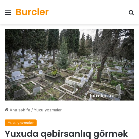
Burcler
Menyu
Ax
Ana səhifə
/
Yuxu yozmalar
Yuxu yozmalar
Yuxuda qəbirsanlıq görmək