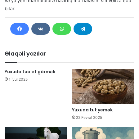
və ya yeni mərhələlərə hazırlıq mərhələsini simvolizə edə
bilər.
Əlaqəli yazılar
Yuxuda tualet görmək
1 İyul 2025
Yuxuda tut yemək
22 Fevral 2025