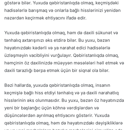
göstərə bilər. Yuxuda qəbiristanlıqda olmaq, keçmişdəki
hadisələrlə barışmaq və onlarla bağlı hisslərinizi yenidən
nəzərdən keçirmək ehtiyacını ifadə edir.
Yuxuda qəbiristanlıqda olmaq, həm də daxili sükunət və
tənhalıq axtarışınızı əks etdirə bilər. Bu yuxu, bəzən
həyatınızdakı kədərli və ya narahat edici hadisələrlə
üzləşməyin vacibliyini vurğulayır. Qəbiristanlıqda olmaq,
həmçinin öz daxilinizdə müəyyən məsələləri həll etmək və
daxili tarazlığı bərpa etmək üçün bir siqnal ola bilər.
Bəzi hallarda, yuxuda qəbiristanlıqda olmaq, insanın
keçmişlə bağlı hiss etdiyi tənhalıq və ya daxili narahatlıq
hisslərinin əks olunmasıdır. Bu yuxu, bəzən öz həyatınızda
yeni bir başlanğıc üçün köhnə vərdişlərdən və
düşüncələrdən ayrılmaq ehtiyacını göstərir. Yuxuda
qəbiristanlıqda olmaq, həm də həyatınızdakı dəyişikliklərə