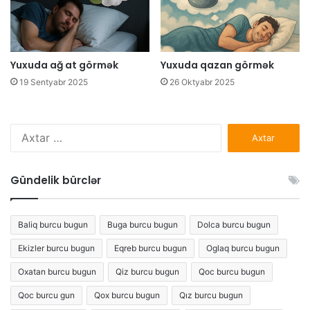
Yuxuda ağ at görmək
Yuxuda qazan görmək
19 Sentyabr 2025
26 Oktyabr 2025
Axtarış:
Gündelik bürclər
Baliq burcu bugun
Buga burcu bugun
Dolca burcu bugun
Ekizler burcu bugun
Eqreb burcu bugun
Oglaq burcu bugun
Oxatan burcu bugun
Qiz burcu bugun
Qoc burcu bugun
Qoc burcu gun
Qox burcu bugun
Qız burcu bugun