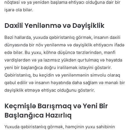
nöqtəsi və ya yenidən başlama ehtiyacı olduğuna dair bir
işarə ola bilər.
Daxili Yenilənmə və Dəyişiklik
Bəzi hallarda, yuxuda qəbiristanlıq görmək, insanın daxili
dünyasında bir növ yenilənmə və dəyişiklik ehtiyacını ifadə
edə bilər. Bu yuxu, köhnə düşüncə tərzlərindən, mənfi
vərdişlərdən və ya lazımsız yükdən qurtulmaq və həyatda
yeni bir başlanğıca doğru irəliləmək istəyini göstərir.
Qəbiristanlıq, bu keçidin və yenilənmənin simvolu olaraq
qəbul edilir və insanın həyatında daha sağlam və mənalı bir
dəyişiklik etməyə ehtiyac olduğunu göstərir.
Keçmişlə Barışmaq və Yeni Bir
Başlanğıca Hazırlıq
Yuxuda qəbiristanlıq görmək, həmçinin yuxu sahibinin