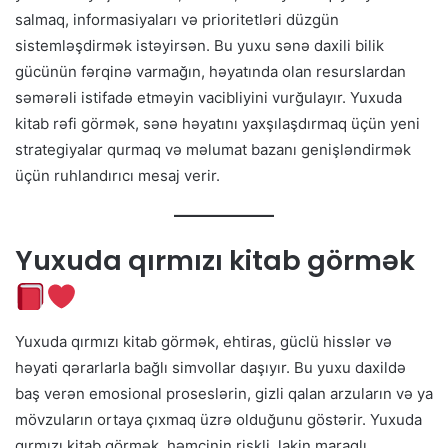
salmaq, informasiyaları və prioritetləri düzgün
sistemləşdirmək istəyirsən. Bu yuxu sənə daxili bilik
gücünün fərqinə varmağın, həyatında olan resurslardan
səmərəli istifadə etməyin vacibliyini vurğulayır. Yuxuda
kitab rəfi görmək, sənə həyatını yaxşılaşdırmaq üçün yeni
strategiyalar qurmaq və məlumat bazanı genişləndirmək
üçün ruhlandırıcı mesaj verir.
Yuxuda qırmızı kitab görmək
Yuxuda qırmızı kitab görmək, ehtiras, güclü hisslər və
həyati qərarlarla bağlı simvollar daşıyır. Bu yuxu daxildə
baş verən emosional proseslərin, gizli qalan arzuların və ya
mövzuların ortaya çıxmaq üzrə olduğunu göstərir. Yuxuda
qırmızı kitab görmək, həmçinin riskli, lakin maraqlı