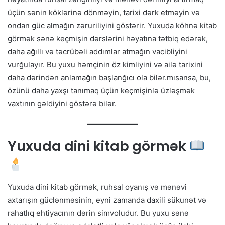
üçün sənin köklərinə dönməyin, tarixi dərk etməyin və
ondan güc almağın zəruriliyini göstərir. Yuxuda köhnə kitab
görmək sənə keçmişin dərslərini həyatına tətbiq edərək,
daha ağıllı və təcrübəli addımlar atmağın vacibliyini
vurğulayır. Bu yuxu həmçinin öz kimliyini və ailə tarixini
daha dərindən anlamağın başlanğıcı ola bilər.mısansa, bu,
özünü daha yaxşı tanımaq üçün keçmişinlə üzləşmək
vaxtının gəldiyini göstərə bilər.
Yuxuda dini kitab görmək
Yuxuda dini kitab görmək, ruhsal oyanış və mənəvi
axtarışın güclənməsinin, eyni zamanda daxili sükunət və
rahatlıq ehtiyacının dərin simvoludur. Bu yuxu sənə