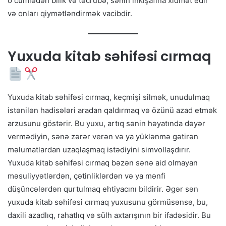
o cümlədən bilik və təcrübə, sənin inkişafına xidmət edir
və onları qiymətləndirmək vacibdir.
Yuxuda kitab səhifəsi cırmaq
Yuxuda kitab səhifəsi cırmaq, keçmişi silmək, unudulmaq
istənilən hadisələri aradan qaldırmaq və özünü azad etmək
arzusunu göstərir. Bu yuxu, artıq sənin həyatında dəyər
vermədiyin, sənə zərər verən və ya yüklənmə gətirən
məlumatlardan uzaqlaşmaq istədiyini simvollaşdırır.
Yuxuda kitab səhifəsi cırmaq bəzən sənə aid olmayan
məsuliyyətlərdən, çətinliklərdən və ya mənfi
düşüncələrdən qurtulmaq ehtiyacını bildirir. Əgər sən
yuxuda kitab səhifəsi cırmaq yuxusunu görmüsənsə, bu,
daxili azadlıq, rahatlıq və sülh axtarışının bir ifadəsidir. Bu