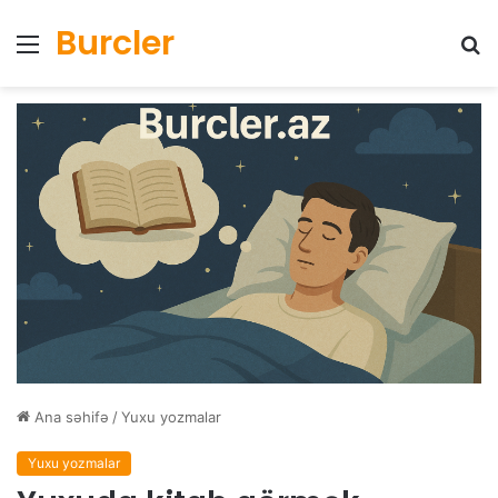
Burcler
Menyu
Ax
Ana səhifə
/
Yuxu yozmalar
Yuxu yozmalar