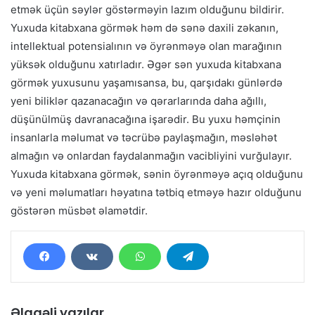
etmək üçün səylər göstərməyin lazım olduğunu bildirir.
Yuxuda kitabxana görmək həm də sənə daxili zəkanın,
intellektual potensialının və öyrənməyə olan marağının
yüksək olduğunu xatırladır. Əgər sən yuxuda kitabxana
görmək yuxusunu yaşamısansa, bu, qarşıdakı günlərdə
yeni biliklər qazanacağın və qərarlarında daha ağıllı,
düşünülmüş davranacağına işarədir. Bu yuxu həmçinin
insanlarla məlumat və təcrübə paylaşmağın, məsləhət
almağın və onlardan faydalanmağın vacibliyini vurğulayır.
Yuxuda kitabxana görmək, sənin öyrənməyə açıq olduğunu
və yeni məlumatları həyatına tətbiq etməyə hazır olduğunu
göstərən müsbət əlamətdir.
Əlaqəli yazılar