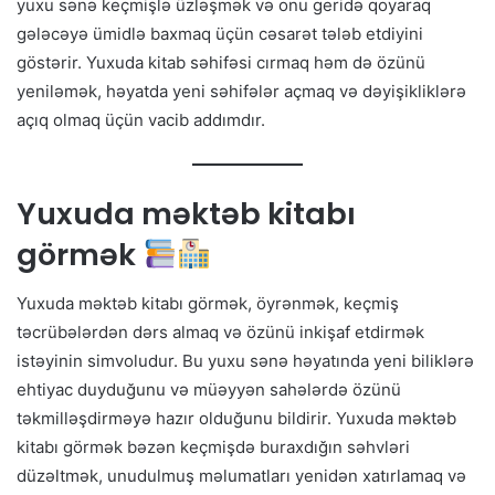
yuxu sənə keçmişlə üzləşmək və onu geridə qoyaraq
gələcəyə ümidlə baxmaq üçün cəsarət tələb etdiyini
göstərir. Yuxuda kitab səhifəsi cırmaq həm də özünü
yeniləmək, həyatda yeni səhifələr açmaq və dəyişikliklərə
açıq olmaq üçün vacib addımdır.
Yuxuda məktəb kitabı
görmək
Yuxuda məktəb kitabı görmək, öyrənmək, keçmiş
təcrübələrdən dərs almaq və özünü inkişaf etdirmək
istəyinin simvoludur. Bu yuxu sənə həyatında yeni biliklərə
ehtiyac duyduğunu və müəyyən sahələrdə özünü
təkmilləşdirməyə hazır olduğunu bildirir. Yuxuda məktəb
kitabı görmək bəzən keçmişdə buraxdığın səhvləri
düzəltmək, unudulmuş məlumatları yenidən xatırlamaq və