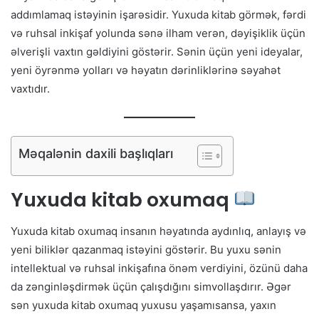
addımlamaq istəyinin işarəsidir. Yuxuda kitab görmək, fərdi
və ruhsal inkişaf yolunda sənə ilham verən, dəyişiklik üçün
əlverişli vaxtın gəldiyini göstərir. Sənin üçün yeni ideyalar,
yeni öyrənmə yolları və həyatın dərinliklərinə səyahət
vaxtıdır.
Məqalənin daxili başlıqları
Yuxuda kitab oxumaq
Yuxuda kitab oxumaq insanın həyatında aydınlıq, anlayış və
yeni biliklər qazanmaq istəyini göstərir. Bu yuxu sənin
intellektual və ruhsal inkişafına önəm verdiyini, özünü daha
da zənginləşdirmək üçün çalışdığını simvollaşdırır. Əgər
sən yuxuda kitab oxumaq yuxusu yaşamısansa, yaxın