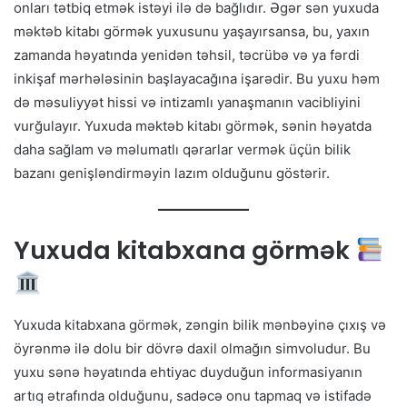
onları tətbiq etmək istəyi ilə də bağlıdır. Əgər sən yuxuda
məktəb kitabı görmək yuxusunu yaşayırsansa, bu, yaxın
zamanda həyatında yenidən təhsil, təcrübə və ya fərdi
inkişaf mərhələsinin başlayacağına işarədir. Bu yuxu həm
də məsuliyyət hissi və intizamlı yanaşmanın vacibliyini
vurğulayır. Yuxuda məktəb kitabı görmək, sənin həyatda
daha sağlam və məlumatlı qərarlar vermək üçün bilik
bazanı genişləndirməyin lazım olduğunu göstərir.
Yuxuda kitabxana görmək
Yuxuda kitabxana görmək, zəngin bilik mənbəyinə çıxış və
öyrənmə ilə dolu bir dövrə daxil olmağın simvoludur. Bu
yuxu sənə həyatında ehtiyac duyduğun informasiyanın
artıq ətrafında olduğunu, sadəcə onu tapmaq və istifadə