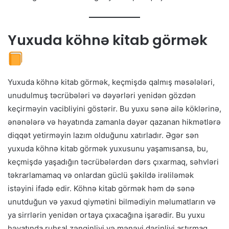
Yuxuda köhnə kitab görmək
Yuxuda köhnə kitab görmək, keçmişdə qalmış məsələləri,
unudulmuş təcrübələri və dəyərləri yenidən gözdən
keçirməyin vacibliyini göstərir. Bu yuxu sənə ailə köklərinə,
ənənələrə və həyatında zamanla dəyər qazanan hikmətlərə
diqqət yetirməyin lazım olduğunu xatırladır. Əgər sən
yuxuda köhnə kitab görmək yuxusunu yaşamısansa, bu,
keçmişdə yaşadığın təcrübələrdən dərs çıxarmaq, səhvləri
təkrarlamamaq və onlardan güclü şəkildə irəliləmək
istəyini ifadə edir. Köhnə kitab görmək həm də sənə
unutduğun və yaxud qiymətini bilmədiyin məlumatların və
ya sirrlərin yenidən ortaya çıxacağına işarədir. Bu yuxu
həyatında ruhsal zənginliyi və mənəvi dərinliyi artırmaq