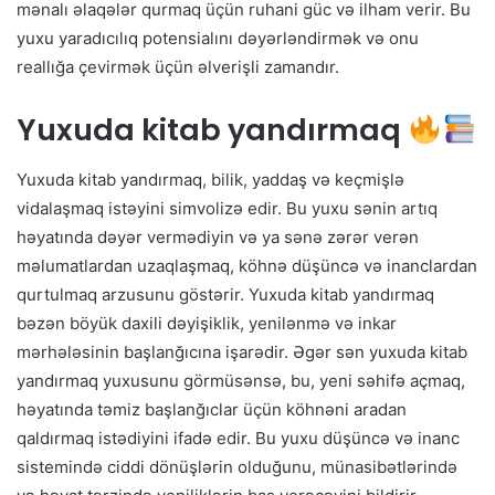
mənalı əlaqələr qurmaq üçün ruhani güc və ilham verir. Bu
yuxu yaradıcılıq potensialını dəyərləndirmək və onu
reallığa çevirmək üçün əlverişli zamandır.
Yuxuda kitab yandırmaq
Yuxuda kitab yandırmaq, bilik, yaddaş və keçmişlə
vidalaşmaq istəyini simvolizə edir. Bu yuxu sənin artıq
həyatında dəyər vermədiyin və ya sənə zərər verən
məlumatlardan uzaqlaşmaq, köhnə düşüncə və inanclardan
qurtulmaq arzusunu göstərir. Yuxuda kitab yandırmaq
bəzən böyük daxili dəyişiklik, yenilənmə və inkar
mərhələsinin başlanğıcına işarədir. Əgər sən yuxuda kitab
yandırmaq yuxusunu görmüsənsə, bu, yeni səhifə açmaq,
həyatında təmiz başlanğıclar üçün köhnəni aradan
qaldırmaq istədiyini ifadə edir. Bu yuxu düşüncə və inanc
sistemində ciddi dönüşlərin olduğunu, münasibətlərində