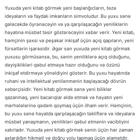
Yuxuda yeni kitab görmək yeni başlanğıcların, təzə
ideyaların və faydalı imkanların simvoludur. Bu yuxu sənə
gələcəkdə öyrənəcəyin və ya qarşılaşacağın yeniliklərin
həyatına müsbət təsir göstərəcəyini xəbər verir. Yeni kitab,
həmçinin şəxsi və peşəkar inkişaf üçün açıq qapıların, yeni
fürsətlərin işarəsidir. Əgər sən yuxuda yeni kitab görmək
yuxusu görmüsənsə, bu, sənin yeniliklərə açıq olduğunu,
dəyişiklikləri qəbul etməyə hazır olduğunu və özünü
inkişaf etdirməyə yönəldiyini göstərir. Bu yuxu həyatında
ruhani və intellektual yenilənmənin başlayacağı dövrün
xəbərçisidir. Yeni kitab görmək sənə yeni biliklər
qazanmaq, yeni bacarıqlar əldə etmək və həyatın yeni
mərhələlərinə qədəm qoymaq üçün ilham verir. Həmçinin,
bu yuxu sənə həyatda qarşılaşacağın təkliflərə və ideyalara
müsbət yanaşmanın, yenilikləri qəbul etmənin vacibliyini
xatırladır. Yuxuda yeni kitab görmək sənin üçün hər zaman
axtardığın hikməti və doğru yolu tapmaq üçün əlamətdir.