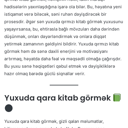
hadisələrin yaxınlaşdığına işarə ola bilər. Bu, həyatına yeni
istiqamət verə biləcək, səni ruhən dəyişdirəcək bir
prosesdir. Əgər sən yuxuda qırmızı kitab görmək yuxusunu
yaşayırsansa, bu, ehtirasla bağlı mövzuları daha dərindən
düşünmək, onları dəyərləndirmək və onlara diqqət
yetirmək zamanının gəldiyini bildirir. Yuxuda qırmızı kitab
görmək həm də sənə daxili enerjini və motivasiyanı
artırmaq, həyatda daha fəal və məqsədli olmağa çağırışdır.
Bu yuxu sənə həqiqətləri qəbul etmək və dəyişikliklərə
hazır olmaq barədə güclü siqnallar verir.
Yuxuda qara kitab görmək
Yuxuda qara kitab görmək, gizli qalan məlumatlar,