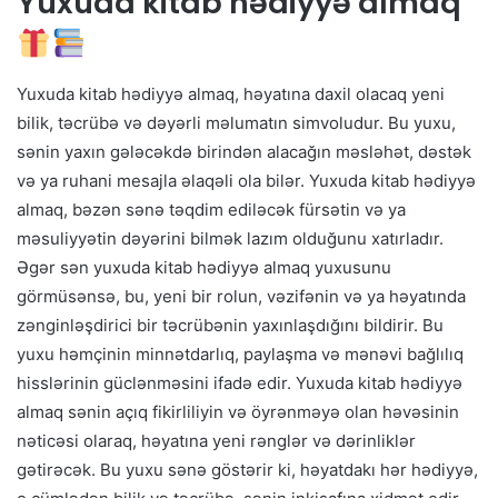
Yuxuda kitab hədiyyə almaq
Yuxuda kitab hədiyyə almaq, həyatına daxil olacaq yeni
bilik, təcrübə və dəyərli məlumatın simvoludur. Bu yuxu,
sənin yaxın gələcəkdə birindən alacağın məsləhət, dəstək
və ya ruhani mesajla əlaqəli ola bilər. Yuxuda kitab hədiyyə
almaq, bəzən sənə təqdim ediləcək fürsətin və ya
məsuliyyətin dəyərini bilmək lazım olduğunu xatırladır.
Əgər sən yuxuda kitab hədiyyə almaq yuxusunu
görmüsənsə, bu, yeni bir rolun, vəzifənin və ya həyatında
zənginləşdirici bir təcrübənin yaxınlaşdığını bildirir. Bu
yuxu həmçinin minnətdarlıq, paylaşma və mənəvi bağlılıq
hisslərinin güclənməsini ifadə edir. Yuxuda kitab hədiyyə
almaq sənin açıq fikirliliyin və öyrənməyə olan həvəsinin
nəticəsi olaraq, həyatına yeni rənglər və dərinliklər
gətirəcək. Bu yuxu sənə göstərir ki, həyatdakı hər hədiyyə,