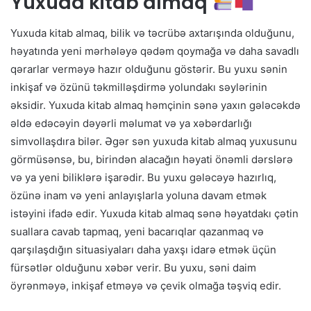
Yuxuda kitab almaq
Yuxuda kitab almaq, bilik və təcrübə axtarışında olduğunu,
həyatında yeni mərhələyə qədəm qoymağa və daha savadlı
qərarlar verməyə hazır olduğunu göstərir. Bu yuxu sənin
inkişaf və özünü təkmilləşdirmə yolundakı səylərinin
əksidir. Yuxuda kitab almaq həmçinin sənə yaxın gələcəkdə
əldə edəcəyin dəyərli məlumat və ya xəbərdarlığı
simvollaşdıra bilər. Əgər sən yuxuda kitab almaq yuxusunu
görmüsənsə, bu, birindən alacağın həyati önəmli dərslərə
və ya yeni biliklərə işarədir. Bu yuxu gələcəyə hazırlıq,
özünə inam və yeni anlayışlarla yoluna davam etmək
istəyini ifadə edir. Yuxuda kitab almaq sənə həyatdakı çətin
suallara cavab tapmaq, yeni bacarıqlar qazanmaq və
qarşılaşdığın situasiyaları daha yaxşı idarə etmək üçün
fürsətlər olduğunu xəbər verir. Bu yuxu, səni daim
öyrənməyə, inkişaf etməyə və çevik olmağa təşviq edir.