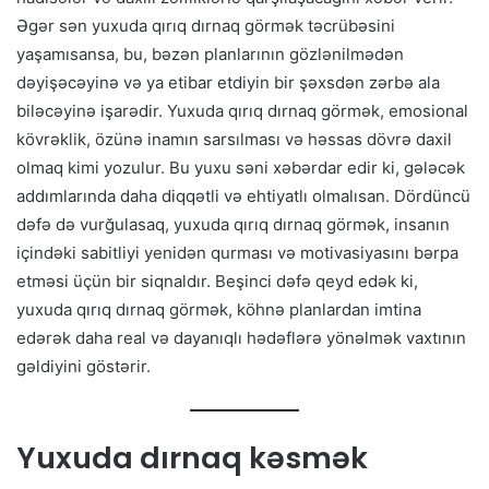
Əgər sən yuxuda qırıq dırnaq görmək təcrübəsini
yaşamısansa, bu, bəzən planlarının gözlənilmədən
dəyişəcəyinə və ya etibar etdiyin bir şəxsdən zərbə ala
biləcəyinə işarədir. Yuxuda qırıq dırnaq görmək, emosional
kövrəklik, özünə inamın sarsılması və həssas dövrə daxil
olmaq kimi yozulur. Bu yuxu səni xəbərdar edir ki, gələcək
addımlarında daha diqqətli və ehtiyatlı olmalısan. Dördüncü
dəfə də vurğulasaq, yuxuda qırıq dırnaq görmək, insanın
içindəki sabitliyi yenidən qurması və motivasiyasını bərpa
etməsi üçün bir siqnaldır. Beşinci dəfə qeyd edək ki,
yuxuda qırıq dırnaq görmək, köhnə planlardan imtina
edərək daha real və dayanıqlı hədəflərə yönəlmək vaxtının
gəldiyini göstərir.
Yuxuda dırnaq kəsmək