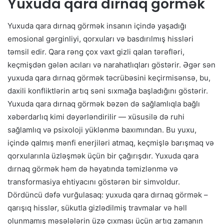
Yuxuda qara dırnaq görmək
Yuxuda qara dırnaq görmək insanın içində yaşadığı
emosional gərginliyi, qorxuları və basdırılmış hissləri
təmsil edir. Qara rəng çox vaxt gizli qalan tərəfləri,
keçmişdən gələn acıları və narahatlıqları göstərir. Əgər sən
yuxuda qara dırnaq görmək təcrübəsini keçirmisənsə, bu,
daxili konfliktlərin artıq səni sıxmağa başladığını göstərir.
Yuxuda qara dırnaq görmək bəzən də sağlamlıqla bağlı
xəbərdarlıq kimi dəyərləndirilir — xüsusilə də ruhi
sağlamlıq və psixoloji yüklənmə baxımından. Bu yuxu,
içində qalmış mənfi enerjiləri atmaq, keçmişlə barışmaq və
qorxularınla üzləşmək üçün bir çağırışdır. Yuxuda qara
dırnaq görmək həm də həyatında təmizlənmə və
transformasiya ehtiyacını göstərən bir simvoldur.
Dördüncü dəfə vurğulasaq: yuxuda qara dırnaq görmək –
qarışıq hisslər, sükutla gizlədilmiş travmalar və həll
olunmamış məsələlərin üzə çıxması üçün artıq zamanın