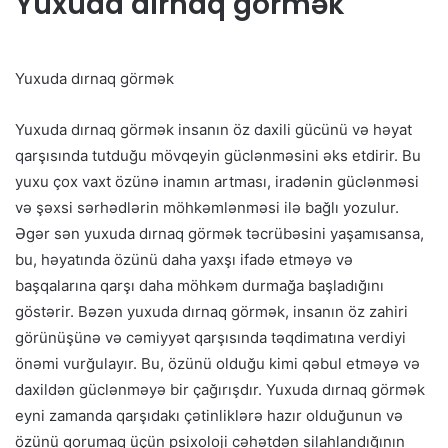
Yuxuda dırnaq görmək
Yuxuda dırnaq görmək
Yuxuda dırnaq görmək insanın öz daxili gücünü və həyat
qarşısında tutduğu mövqeyin güclənməsini əks etdirir. Bu
yuxu çox vaxt özünə inamın artması, iradənin güclənməsi
və şəxsi sərhədlərin möhkəmlənməsi ilə bağlı yozulur.
Əgər sən yuxuda dırnaq görmək təcrübəsini yaşamısansa,
bu, həyatında özünü daha yaxşı ifadə etməyə və
başqalarına qarşı daha möhkəm durmağa başladığını
göstərir. Bəzən yuxuda dırnaq görmək, insanın öz zahiri
görünüşünə və cəmiyyət qarşısında təqdimatına verdiyi
önəmi vurğulayır. Bu, özünü olduğu kimi qəbul etməyə və
daxildən güclənməyə bir çağırışdır. Yuxuda dırnaq görmək
eyni zamanda qarşıdakı çətinliklərə hazır olduğunun və
özünü qorumaq üçün psixoloji cəhətdən silahlandığının