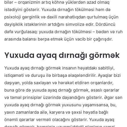
bilər – orqanizmin artıq köhnə yüklərdən azad olmaq
istədiyini göstərir. Yuxuda dırnağın tökülməsi həm də
psixoloji gərginlik və daxili narahatlıqdan qurtulmaq üçün
dəyişiklik istəklərinin artdığını simvolizə edir. Dördüncü
dəfə vurğulasaq: yuxuda dırnağın tökülməsi – bədən və ruh
arasında balansı bərpa etmək üçün vacib bir çağırışdır.
Yuxuda ayaq dırnağı görmək
Yuxuda ayaq dırnağı görmək insanın həyatdakı sabitliyi,
istiqaməti və duruşu ilə birbaşa əlaqələndirilir. Ayaqlar bizi
daşıyan, yolda saxlayan və hərəkət etdirən orqanlardır,
buna görə də yuxuda ayaq dırnağı görmək, əsaslı qərarlar
və təməl prinsiplər üzərində dayandığını göstərir. Əgər sən
yuxuda ayaq dırnağı görmək yuxusunu yaşamısansa, bu,
yaxın zamanlarda ailə, karyera və şəxsi həyatla bağlı
önəmli qərarlar verməli olacağını göstərir. Yuxuda ayaq
dırnağı görmək, həmçinin uzunmüddətli planların rəmzi