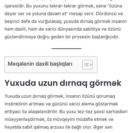
işarəsidir. Bu yuxunu təkrar-təkrar görmək, sənə “özünə
dəyər ver və yoluna davam et” mesajı verir. Dördüncü və
beşinci dəfə də vurğulasaq, yuxuda dırnaq görmək insanın
həm daxili, həm də xarici dünyasında sabitliyə və özünü
gücləndirməyə doğru gedən bir prosesin başlanğıcıdır.
Məqalənin daxili başlıqları
Yuxuda uzun dırnaq görmək
Yuxuda uzun dırnaq görmək, insanın özünü qorumaq
instinktinin artması və gücünü xarici aləmə göstərmək
ehtiyacı ilə əlaqələndirilir. Bu yuxu tez-tez şəxsi sərhədləri
müəyyənləşdirmək, öz mövqeyini müdafiə etmək və
həyatda sabit qalmaq arzusu ilə bağlı olur. Əgər sən