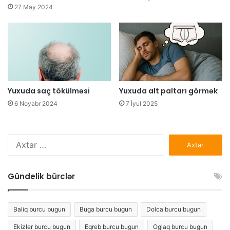
27 May 2024
Yuxuda saç tökülməsi
Yuxuda alt paltarı görmək
6 Noyabr 2024
7 İyul 2025
Axtarış:
Gündelik bürclər
Baliq burcu bugun
Buga burcu bugun
Dolca burcu bugun
Ekizler burcu bugun
Eqreb burcu bugun
Oglaq burcu bugun