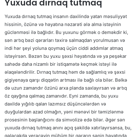
Yuxuda dırnaq tutmaq
Yuxuda dırnaq tutmaq insanın daxilində yatan məsuliyyət
hissinin, özünə və həyatına nəzarəti ələ alma istəyinin
güclənməsi ilə bağlıdır. Bu yuxunu görmək o deməkdir ki,
sən artıq bəzi qərarları təxirə salmaqdan yorulmusan və
indi hər şeyi yoluna qoymaq üçün ciddi addımlar atmaq
istəyirsən. Bəzən bu yuxu şəxsi həyatında və ya peşəkar
sahədə daha nizamlı bir istiqamətə keçmək istəyi ilə
əlaqələndirilir. Dırnaq tutmaq həm də sağlamlıq və şəxsi
gigiyenaya qarşı diqqətin artması ilə bağlı ola bilər. Bəlkə
də uzun zamandır özünü arxa planda saxlayırsan və artıq
öz qayğına qalmaq zamanıdır. Eyni zamanda, bu yuxu
daxildə yığılıb qalan lazımsız düşüncələrdən və
duyğulardan azad olmağın, yəni mənəvi bir təmizlənmə
prosesinin başlanğıcını da simvolizə edə bilər. Əgər sən
yuxuda dırnaq tutmaq anını açıq şəkildə xatırlayırsansa, bu,
gələcəkdə verəcəyin mühüm bir qərarın sənin həyatında