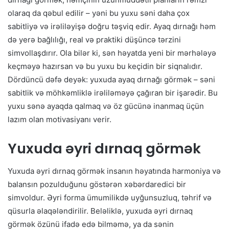
olaraq da qəbul edilir – yəni bu yuxu səni daha çox
sabitliyə və irəliləyişə doğru təşviq edir. Ayaq dırnağı həm
də yerə bağlılığı, real və praktiki düşüncə tərzini
simvollaşdırır. Ola bilər ki, sən həyatda yeni bir mərhələyə
keçməyə hazırsan və bu yuxu bu keçidin bir siqnalıdır.
Dördüncü dəfə deyək: yuxuda ayaq dırnağı görmək – səni
sabitlik və möhkəmliklə irəliləməyə çağıran bir işarədir. Bu
yuxu sənə ayaqda qalmaq və öz gücünə inanmaq üçün
lazım olan motivasiyanı verir.
Yuxuda əyri dırnaq görmək
Yuxuda əyri dırnaq görmək insanın həyatında harmoniya və
balansın pozulduğunu göstərən xəbərdaredici bir
simvoldur. Əyri forma ümumilikdə uyğunsuzluq, təhrif və
qüsurla əlaqələndirilir. Beləliklə, yuxuda əyri dırnaq
görmək özünü ifadə edə bilməmə, ya da sənin