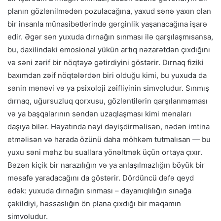
planın gözlənilmədən pozulacağına, yaxud sənə yaxın olan
bir insanla münasibətlərində gərginlik yaşanacağına işarə
edir. Əgər sən yuxuda dırnağın sınması ilə qarşılaşmısansa,
bu, daxilindəki emosional yükün artıq nəzarətdən çıxdığını
və səni zərif bir nöqtəyə gətirdiyini göstərir. Dırnaq fiziki
baxımdan zəif nöqtələrdən biri olduğu kimi, bu yuxuda da
sənin mənəvi və ya psixoloji zəifliyinin simvoludur. Sınmış
dırnaq, uğursuzluq qorxusu, gözləntilərin qarşılanmaması
və ya başqalarının səndən uzaqlaşması kimi mənaları
daşıya bilər. Həyatında nəyi dəyişdirməlisən, nədən imtina
etməlisən və harada özünü daha möhkəm tutmalısan — bu
yuxu səni məhz bu suallara yönəltmək üçün ortaya çıxır.
Bəzən kiçik bir narazılığın və ya anlaşılmazlığın böyük bir
məsafə yaradacağını da göstərir. Dördüncü dəfə qeyd
edək: yuxuda dırnağın sınması – dayanıqlılığın sınağa
çəkildiyi, həssaslığın ön plana çıxdığı bir məqamın
simvoludur.