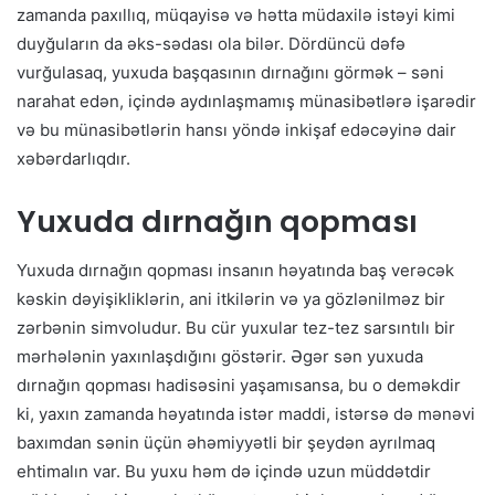
zamanda paxıllıq, müqayisə və hətta müdaxilə istəyi kimi
duyğuların da əks-sədası ola bilər. Dördüncü dəfə
vurğulasaq, yuxuda başqasının dırnağını görmək – səni
narahat edən, içində aydınlaşmamış münasibətlərə işarədir
və bu münasibətlərin hansı yöndə inkişaf edəcəyinə dair
xəbərdarlıqdır.
Yuxuda dırnağın qopması
Yuxuda dırnağın qopması insanın həyatında baş verəcək
kəskin dəyişikliklərin, ani itkilərin və ya gözlənilməz bir
zərbənin simvoludur. Bu cür yuxular tez-tez sarsıntılı bir
mərhələnin yaxınlaşdığını göstərir. Əgər sən yuxuda
dırnağın qopması hadisəsini yaşamısansa, bu o deməkdir
ki, yaxın zamanda həyatında istər maddi, istərsə də mənəvi
baxımdan sənin üçün əhəmiyyətli bir şeydən ayrılmaq
ehtimalın var. Bu yuxu həm də içində uzun müddətdir