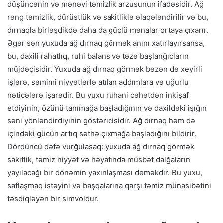
düşüncənin və mənəvi təmizlik arzusunun ifadəsidir. Ağ
rəng təmizlik, dürüstlük və sakitliklə əlaqələndirilir və bu,
dırnaqla birləşdikdə daha da güclü mənalar ortaya çıxarır.
Əgər sən yuxuda ağ dırnaq görmək anını xatırlayırsansa,
bu, daxili rahatlıq, ruhi balans və təzə başlanğıcların
müjdəçisidir. Yuxuda ağ dırnaq görmək bəzən də xeyirli
işlərə, səmimi niyyətlərlə atılan addımlara və uğurlu
nəticələrə işarədir. Bu yuxu ruhani cəhətdən inkişaf
etdiyinin, özünü tanımağa başladığının və daxildəki işığın
səni yönləndirdiyinin göstəricisidir. Ağ dırnaq həm də
içindəki gücün artıq səthə çıxmağa başladığını bildirir.
Dördüncü dəfə vurğulasaq: yuxuda ağ dırnaq görmək
sakitlik, təmiz niyyət və həyatında müsbət dalğaların
yayılacağı bir dönəmin yaxınlaşması deməkdir. Bu yuxu,
saflaşmaq istəyini və başqalarına qarşı təmiz münasibətini
təsdiqləyən bir simvoldur.