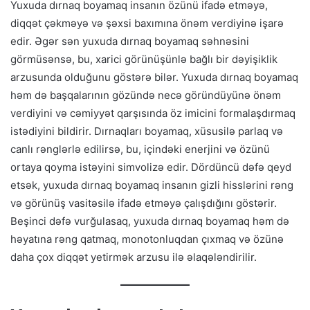
Yuxuda dırnaq boyamaq insanın özünü ifadə etməyə,
diqqət çəkməyə və şəxsi baxımına önəm verdiyinə işarə
edir. Əgər sən yuxuda dırnaq boyamaq səhnəsini
görmüsənsə, bu, xarici görünüşünlə bağlı bir dəyişiklik
arzusunda olduğunu göstərə bilər. Yuxuda dırnaq boyamaq
həm də başqalarının gözündə necə göründüyünə önəm
verdiyini və cəmiyyət qarşısında öz imicini formalaşdırmaq
istədiyini bildirir. Dırnaqları boyamaq, xüsusilə parlaq və
canlı rənglərlə edilirsə, bu, içindəki enerjini və özünü
ortaya qoyma istəyini simvolizə edir. Dördüncü dəfə qeyd
etsək, yuxuda dırnaq boyamaq insanın gizli hisslərini rəng
və görünüş vasitəsilə ifadə etməyə çalışdığını göstərir.
Beşinci dəfə vurğulasaq, yuxuda dırnaq boyamaq həm də
həyatına rəng qatmaq, monotonluqdan çıxmaq və özünə
daha çox diqqət yetirmək arzusu ilə əlaqələndirilir.