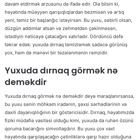
davam etdirmək arzusunu da ifadə edir. Ola bilsin ki,
həyatında müəyyən qarışıqlıqlardan bezmisən və artıq
yeni, təmiz bir başlanğıc istəyirsən. Bu yuxu, səbirli olsan,
düzgün addımlar atsan və zəhmətdən çəkinməsən,
istədiyin nəticəyə çatacağını xatırladır. Dördüncü dəfə
təkrar edək: yuxuda dırnaq təmizləmək sadəcə görünüş
yox, həm də mənəvi bir təzələnmənin rəmzidir.
Yuxuda dırnaq görmək nə
deməkdir
Yuxuda dırnaq görmək nə deməkdir deyə maraqlanırsansa,
bu yuxu sənin möhkəm iradənin, şəxsi sərhədlərinin və
daxili dayanıqlılığının bir göstəricisidir. Dırnaq, həyatımızda
fiziki müdafiə vasitəsi olduğu kimi, yuxuda da ruhən özünü
qoruma bacarığını simvollaşdırır. Bu yuxu çox vaxt
həyatında qarşılaşacağın çətinliklərə qarşı hazır olduğuna