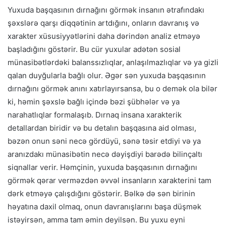
Yuxuda başqasının dırnağını görmək insanın ətrafındakı
şəxslərə qarşı diqqətinin artdığını, onların davranış və
xarakter xüsusiyyətlərini daha dərindən analiz etməyə
başladığını göstərir. Bu cür yuxular adətən sosial
münasibətlərdəki balanssızlıqlar, anlaşılmazlıqlar və ya gizli
qalan duyğularla bağlı olur. Əgər sən yuxuda başqasının
dırnağını görmək anını xatırlayırsansa, bu o demək ola bilər
ki, həmin şəxslə bağlı içində bəzi şübhələr və ya
narahatlıqlar formalaşıb. Dırnaq insana xarakterik
detallardan biridir və bu detalın başqasına aid olması,
bəzən onun səni necə gördüyü, sənə təsir etdiyi və ya
aranızdakı münasibətin necə dəyişdiyi barədə bilinçaltı
siqnallar verir. Həmçinin, yuxuda başqasının dırnağını
görmək qərar verməzdən əvvəl insanların xarakterini tam
dərk etməyə çalışdığını göstərir. Bəlkə də sən birinin
həyatına daxil olmaq, onun davranışlarını başa düşmək
istəyirsən, amma tam əmin deyilsən. Bu yuxu eyni