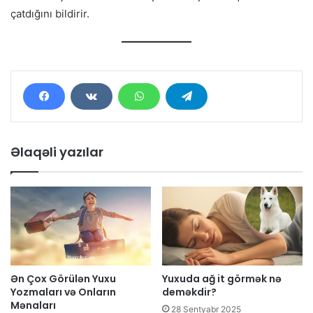
çatdığını bildirir.
Əlaqəli yazılar
Ən Çox Görülən Yuxu
Yuxuda ağ it görmək nə
Yozmaları və Onların
deməkdir?
Mənaları
28 Sentyabr 2025