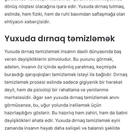
dönüş nöqtəsi olacağına işarə edir. Yuxuda dırnaq tutmaq,
əslində, həm fiziki, həm də ruhi baxımdan saflaşmağa olan
ehtiyacın xəbərçisidir.
Yuxuda dırnaq təmizləmək
Yuxuda dırnaq təmizləmək insanın daxili dünyasında baş
verən dəyişikliklərin simvoludur. Bu yuxunu görmək,
adətən, insanın öz içində aydınlıq yaratmaq, keçmişdə
buraxdığı qarışıqlıqları təmizləmək istəyi ilə bağlıdır. Dırnaq
təmizləmək prosesi əslində sadəcə gigiyenik bir hərəkət
deyil, həm də psixoloji bir rahatlama və yenilənmə
mərhələsidir. Əgər sən yuxuda dırnaq təmizləmək anını
görmüsənsə, bu, uğur yolunda irəliləmək üçün
hazırlaşdığını göstərir. Bu hazırlıq həm zahiri, həm də batini
dəyişiklikləri əhatə edir. Yuxuda dırnaq təmizləmək eyni
zamanda insanın həyatı daha səliqəli və balanslı şəkildə