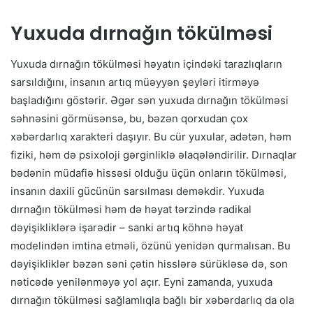
Yuxuda dırnağın tökülməsi
Yuxuda dırnağın tökülməsi həyatın içindəki tarazlıqların
sarsıldığını, insanın artıq müəyyən şeyləri itirməyə
başladığını göstərir. Əgər sən yuxuda dırnağın tökülməsi
səhnəsini görmüsənsə, bu, bəzən qorxudan çox
xəbərdarlıq xarakteri daşıyır. Bu cür yuxular, adətən, həm
fiziki, həm də psixoloji gərginliklə əlaqələndirilir. Dırnaqlar
bədənin müdafiə hissəsi olduğu üçün onların tökülməsi,
insanın daxili gücünün sarsılması deməkdir. Yuxuda
dırnağın tökülməsi həm də həyat tərzində radikal
dəyişikliklərə işarədir – sanki artıq köhnə həyat
modelindən imtina etməli, özünü yenidən qurmalısan. Bu
dəyişikliklər bəzən səni çətin hisslərə sürükləsə də, son
nəticədə yenilənməyə yol açır. Eyni zamanda, yuxuda
dırnağın tökülməsi sağlamlıqla bağlı bir xəbərdarlıq da ola