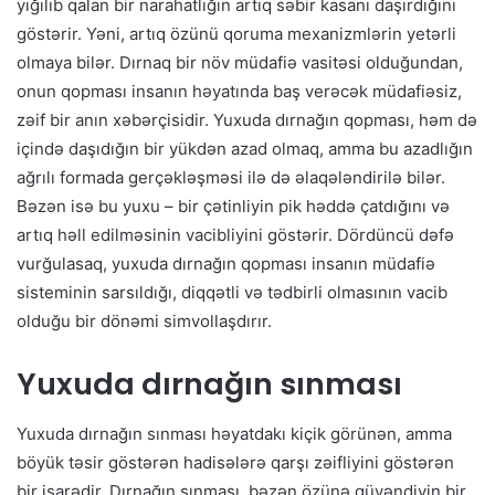
yığılıb qalan bir narahatlığın artıq səbir kasanı daşırdığını
göstərir. Yəni, artıq özünü qoruma mexanizmlərin yetərli
olmaya bilər. Dırnaq bir növ müdafiə vasitəsi olduğundan,
onun qopması insanın həyatında baş verəcək müdafiəsiz,
zəif bir anın xəbərçisidir. Yuxuda dırnağın qopması, həm də
içində daşıdığın bir yükdən azad olmaq, amma bu azadlığın
ağrılı formada gerçəkləşməsi ilə də əlaqələndirilə bilər.
Bəzən isə bu yuxu – bir çətinliyin pik həddə çatdığını və
artıq həll edilməsinin vacibliyini göstərir. Dördüncü dəfə
vurğulasaq, yuxuda dırnağın qopması insanın müdafiə
sisteminin sarsıldığı, diqqətli və tədbirli olmasının vacib
olduğu bir dönəmi simvollaşdırır.
Yuxuda dırnağın sınması
Yuxuda dırnağın sınması həyatdakı kiçik görünən, amma
böyük təsir göstərən hadisələrə qarşı zəifliyini göstərən
bir işarədir. Dırnağın sınması, bəzən özünə güvəndiyin bir