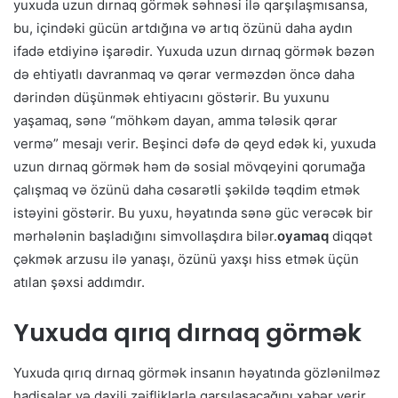
yuxuda uzun dırnaq görmək səhnəsi ilə qarşılaşmısansa,
bu, içindəki gücün artdığına və artıq özünü daha aydın
ifadə etdiyinə işarədir. Yuxuda uzun dırnaq görmək bəzən
də ehtiyatlı davranmaq və qərar verməzdən öncə daha
dərindən düşünmək ehtiyacını göstərir. Bu yuxunu
yaşamaq, sənə “möhkəm dayan, amma tələsik qərar
vermə” mesajı verir. Beşinci dəfə də qeyd edək ki, yuxuda
uzun dırnaq görmək həm də sosial mövqeyini qorumağa
çalışmaq və özünü daha cəsarətli şəkildə təqdim etmək
istəyini göstərir. Bu yuxu, həyatında sənə güc verəcək bir
mərhələnin başladığını simvollaşdıra bilər.
oyamaq
diqqət
çəkmək arzusu ilə yanaşı, özünü yaxşı hiss etmək üçün
atılan şəxsi addımdır.
Yuxuda qırıq dırnaq görmək
Yuxuda qırıq dırnaq görmək insanın həyatında gözlənilməz
hadisələr və daxili zəifliklərlə qarşılaşacağını xəbər verir.