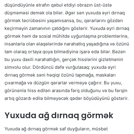
düşündüyünlə ətrafın qəbul etdiyi obrazın üst-üstə
düşməməsi demək ola bilər. Əgər sən yuxuda əyri dırnaq
görmək təcrübəsini yaşamısansa, bu, qərarlarını gözdən
keçirməyin zamanının çatdığını göstərir. Yuxuda əyri dırnaq
görmək həm də sosial mühitdə uyğunlaşma problemlərinə,
insanlarla olan əlaqələrində narahatlıq yaşadığına və özünü
tam olaraq ortaya qoya bilmədiyinə işarə edə bilər. Bəzən
bu yuxu daxili narahatlığın, gerçək hisslərini gizlətmənin
simvolu olur. Dördüncü dəfə vurğulasaq: yuxuda əyri
dırnaq görmək səni həqiqi özünü tapmağa, maskaları
çıxarmağa və düzgün qərarlar verməyə çağırır. Bu yuxu,
görünənlə hiss edilən arasında fərq olduğunu və bu fərqin
artıq gözardı edilə bilməyəcək qədər böyüdüyünü göstərir.
Yuxuda ağ dırnaq görmək
Yuxuda ağ dırnaq görmək saf duyğuların, müsbət