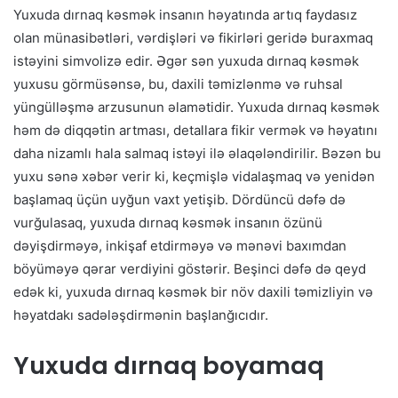
Yuxuda dırnaq kəsmək insanın həyatında artıq faydasız
olan münasibətləri, vərdişləri və fikirləri geridə buraxmaq
istəyini simvolizə edir. Əgər sən yuxuda dırnaq kəsmək
yuxusu görmüsənsə, bu, daxili təmizlənmə və ruhsal
yüngülləşmə arzusunun əlamətidir. Yuxuda dırnaq kəsmək
həm də diqqətin artması, detallara fikir vermək və həyatını
daha nizamlı hala salmaq istəyi ilə əlaqələndirilir. Bəzən bu
yuxu sənə xəbər verir ki, keçmişlə vidalaşmaq və yenidən
başlamaq üçün uyğun vaxt yetişib. Dördüncü dəfə də
vurğulasaq, yuxuda dırnaq kəsmək insanın özünü
dəyişdirməyə, inkişaf etdirməyə və mənəvi baxımdan
böyüməyə qərar verdiyini göstərir. Beşinci dəfə də qeyd
edək ki, yuxuda dırnaq kəsmək bir növ daxili təmizliyin və
həyatdakı sadələşdirmənin başlanğıcıdır.
Yuxuda dırnaq boyamaq