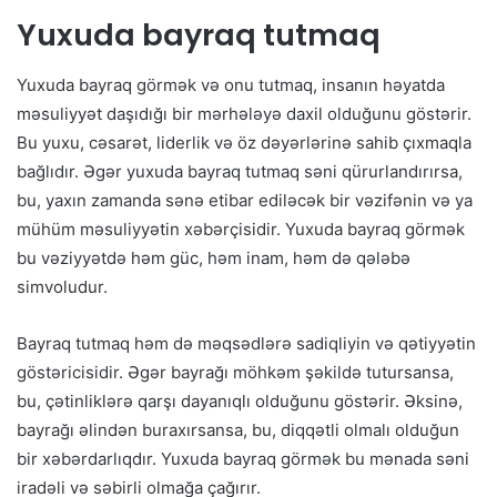
Yuxuda bayraq tutmaq
Yuxuda bayraq görmək və onu tutmaq, insanın həyatda
məsuliyyət daşıdığı bir mərhələyə daxil olduğunu göstərir.
Bu yuxu, cəsarət, liderlik və öz dəyərlərinə sahib çıxmaqla
bağlıdır. Əgər yuxuda bayraq tutmaq səni qürurlandırırsa,
bu, yaxın zamanda sənə etibar ediləcək bir vəzifənin və ya
mühüm məsuliyyətin xəbərçisidir. Yuxuda bayraq görmək
bu vəziyyətdə həm güc, həm inam, həm də qələbə
simvoludur.
Bayraq tutmaq həm də məqsədlərə sadiqliyin və qətiyyətin
göstəricisidir. Əgər bayrağı möhkəm şəkildə tutursansa,
bu, çətinliklərə qarşı dayanıqlı olduğunu göstərir. Əksinə,
bayrağı əlindən buraxırsansa, bu, diqqətli olmalı olduğun
bir xəbərdarlıqdır. Yuxuda bayraq görmək bu mənada səni
iradəli və səbirli olmağa çağırır.