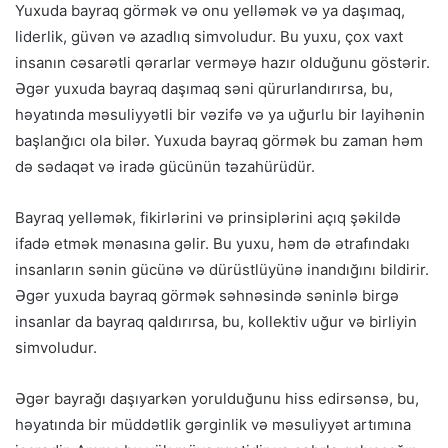
Yuxuda bayraq görmək və onu yelləmək və ya daşımaq,
liderlik, güvən və azadlıq simvoludur. Bu yuxu, çox vaxt
insanın cəsarətli qərarlar verməyə hazır olduğunu göstərir.
Əgər yuxuda bayraq daşımaq səni qürurlandırırsa, bu,
həyatında məsuliyyətli bir vəzifə və ya uğurlu bir layihənin
başlanğıcı ola bilər. Yuxuda bayraq görmək bu zaman həm
də sədaqət və iradə gücünün təzahürüdür.
Bayraq yelləmək, fikirlərini və prinsiplərini açıq şəkildə
ifadə etmək mənasına gəlir. Bu yuxu, həm də ətrafındakı
insanların sənin gücünə və dürüstlüyünə inandığını bildirir.
Əgər yuxuda bayraq görmək səhnəsində səninlə birgə
insanlar da bayraq qaldırırsa, bu, kollektiv uğur və birliyin
simvoludur.
Əgər bayrağı daşıyarkən yorulduğunu hiss edirsənsə, bu,
həyatında bir müddətlik gərginlik və məsuliyyət artımına