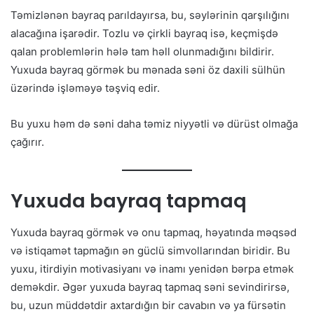
Təmizlənən bayraq parıldayırsa, bu, səylərinin qarşılığını
alacağına işarədir. Tozlu və çirkli bayraq isə, keçmişdə
qalan problemlərin hələ tam həll olunmadığını bildirir.
Yuxuda bayraq görmək bu mənada səni öz daxili sülhün
üzərində işləməyə təşviq edir.
Bu yuxu həm də səni daha təmiz niyyətli və dürüst olmağa
çağırır.
Yuxuda bayraq tapmaq
Yuxuda bayraq görmək və onu tapmaq, həyatında məqsəd
və istiqamət tapmağın ən güclü simvollarından biridir. Bu
yuxu, itirdiyin motivasiyanı və inamı yenidən bərpa etmək
deməkdir. Əgər yuxuda bayraq tapmaq səni sevindirirsə,
bu, uzun müddətdir axtardığın bir cavabın və ya fürsətin