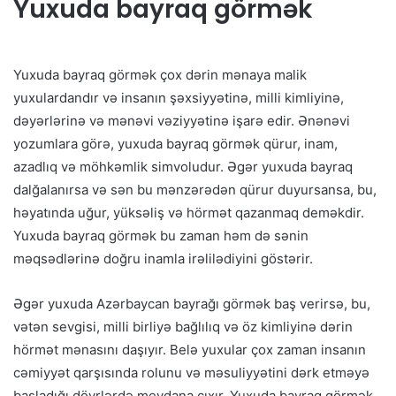
Yuxuda bayraq görmək
Yuxuda bayraq görmək çox dərin mənaya malik
yuxulardandır və insanın şəxsiyyətinə, milli kimliyinə,
dəyərlərinə və mənəvi vəziyyətinə işarə edir. Ənənəvi
yozumlara görə, yuxuda bayraq görmək qürur, inam,
azadlıq və möhkəmlik simvoludur. Əgər yuxuda bayraq
dalğalanırsa və sən bu mənzərədən qürur duyursansa, bu,
həyatında uğur, yüksəliş və hörmət qazanmaq deməkdir.
Yuxuda bayraq görmək bu zaman həm də sənin
məqsədlərinə doğru inamla irəlilədiyini göstərir.
Əgər yuxuda Azərbaycan bayrağı görmək baş verirsə, bu,
vətən sevgisi, milli birliyə bağlılıq və öz kimliyinə dərin
hörmət mənasını daşıyır. Belə yuxular çox zaman insanın
cəmiyyət qarşısında rolunu və məsuliyyətini dərk etməyə
başladığı dövrlərdə meydana çıxır. Yuxuda bayraq görmək