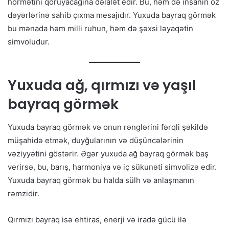
hörmətini qoruyacağına dəlalət edir. Bu, həm də insanın öz
dəyərlərinə sahib çıxma mesajıdır. Yuxuda bayraq görmək
bu mənada həm milli ruhun, həm də şəxsi ləyaqətin
simvoludur.
Yuxuda ağ, qırmızı və yaşıl
bayraq görmək
Yuxuda bayraq görmək və onun rənglərini fərqli şəkildə
müşahidə etmək, duyğularının və düşüncələrinin
vəziyyətini göstərir. Əgər yuxuda ağ bayraq görmək baş
verirsə, bu, barış, harmoniya və iç sükunəti simvolizə edir.
Yuxuda bayraq görmək bu halda sülh və anlaşmanın
rəmzidir.
Qırmızı bayraq isə ehtiras, enerji və iradə gücü ilə