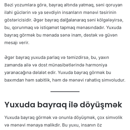
Bəzi yozumlara görə, bayraq altında yatmaq, səni qoruyan
ilahi güclərin və ya sevdiyin insanların mənəvi təsirinin
göstəricisidir. Əgər bayraq dalğalanaraq səni kölgələyirsə,
bu, qorunmaq və istiqamət tapmaq mənasındadır. Yuxuda
bayraq görmək bu mənada sənə inam, dəstək və güvən
mesajı verir.
Əgər bayraq yuxuda parlaq və təmizdirsə, bu, yaxın
zamanda ailə və dost münasibətlərində harmoniya
yaranacağına dəlalət edir. Yuxuda bayraq görmək bu
baxımdan həm sabitlik, həm də mənəvi rahatlıq simvoludur.
Yuxuda bayraq ilə döyüşmək
Yuxuda bayraq görmək və onunla döyüşmək, çox simvolik
və mənəvi mənaya malikdir. Bu yuxu, insanın öz