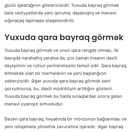
güclü qalacağının göstəricisidir. Yuxuda bayraq görmək
belə vəziyyətlərdə səni qoruma, dayanıqlıq və mənəvi
sığınacaq tapmaqla əlaqələndirilir.
Yuxuda qara bayraq görmək
Yuxuda bayraq görmək və onun qara rəngdə olması, ilk
baxışda narahatlıq yaratsa da, çox zaman insanın daxili
dəyişimini və ruhun yenilənməsini təmsil edir. Qara bayraq,
bitməkdə olan bir mərhələnin və yeni başlanğıcın
xəbərçisidir. Əgər yuxuda qara bayraq görmək səni
qorxutmursa, bu, daxili müdrikliyin artdığını göstərir.
Yuxuda bayraq görmək bu halda sınaqlardan sonra gələn
mənəvi oyanışın simvoludur.
Bəzən qara bayraq, həyatında bir mövzunun bağlanması və
yeni istiqamətə yönəlmə zərurətinə işarədir. Əgər bayraq