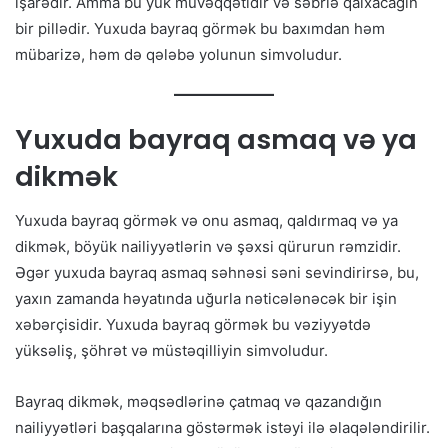
işarədir. Amma bu yük müvəqqətidir və səbrlə qalxacağın
bir pillədir. Yuxuda bayraq görmək bu baxımdan həm
mübarizə, həm də qələbə yolunun simvoludur.
Yuxuda bayraq asmaq və ya
dikmək
Yuxuda bayraq görmək və onu asmaq, qaldırmaq və ya
dikmək, böyük nailiyyətlərin və şəxsi qürurun rəmzidir.
Əgər yuxuda bayraq asmaq səhnəsi səni sevindirirsə, bu,
yaxın zamanda həyatında uğurla nəticələnəcək bir işin
xəbərçisidir. Yuxuda bayraq görmək bu vəziyyətdə
yüksəliş, şöhrət və müstəqilliyin simvoludur.
Bayraq dikmək, məqsədlərinə çatmaq və qazandığın
nailiyyətləri başqalarına göstərmək istəyi ilə əlaqələndirilir.