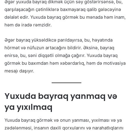
Əgər yuxuda bayraq dikmək üçün səy göstərirsənsə, bu,
qarşılaşacağın çətinliklərə baxmayaraq qalib gələcəyinə
dəlalət edir. Yuxuda bayraq görmək bu mənada həm inam,
həm də iradə rəmzidir.
Əgər bayraq yüksəldikcə parıldayırsa, bu, həyatında
hörmət və nüfuzun artacağını bildirir. Əksinə, bayraq
enirsə, bu, səni diqqətli olmağa çağırır. Yuxuda bayraq
görmək bu baxımdan həm xəbərdarlıq, həm də motivasiya
mesajı daşıyır.
Yuxuda bayraq yanmaq və
ya yıxılmaq
Yuxuda bayraq görmək və onun yanması, yıxılması və ya
zədələnməsi, insanın daxili qorxularını və narahatlıqlarını