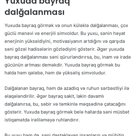
Yuxuda bayraq
dalğalanması
Yuxuda bayraq görmək və onun küləklə dalğalanması, çox
güclü mənəvi və enerjili simvoldur. Bu yuxu, sənin həyat
enerjinin yüksəldiyini, motivasiyanın artdığını və qarşıda
səni gözəl hadisələrin gözlədiyini göstərir. Əgər yuxuda
bayraq dalğalanması səni qürurlandırırsa, bu, inam və iradə
gücünün artması deməkdir. Yuxuda bayraq görmək bu
halda həm qələbə, həm də yüksəliş simvoludur.
Dalğalanan bayraq, həm də azadlıq və ruhun sərbəstliyi ilə
əlaqələndirilir. Əgər bayraq sakit, lakin davamlı
dalğalanırsa, bu, səbir və təmkinlə məqsədinə çatacağını
göstərir. Yuxuda bayraq görmək belə hallarda səni müsbət
istiqamətdə irəliləməyə ruhlandırır.
Bu yuxu həm də, səni dəstəkləyən insanların və mühitin