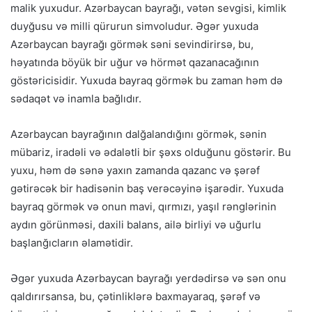
malik yuxudur. Azərbaycan bayrağı, vətən sevgisi, kimlik
duyğusu və milli qürurun simvoludur. Əgər yuxuda
Azərbaycan bayrağı görmək səni sevindirirsə, bu,
həyatında böyük bir uğur və hörmət qazanacağının
göstəricisidir. Yuxuda bayraq görmək bu zaman həm də
sədaqət və inamla bağlıdır.
Azərbaycan bayrağının dalğalandığını görmək, sənin
mübariz, iradəli və ədalətli bir şəxs olduğunu göstərir. Bu
yuxu, həm də sənə yaxın zamanda qazanc və şərəf
gətirəcək bir hadisənin baş verəcəyinə işarədir. Yuxuda
bayraq görmək və onun mavi, qırmızı, yaşıl rənglərinin
aydın görünməsi, daxili balans, ailə birliyi və uğurlu
başlanğıcların əlamətidir.
Əgər yuxuda Azərbaycan bayrağı yerdədirsə və sən onu
qaldırırsansa, bu, çətinliklərə baxmayaraq, şərəf və