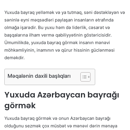
Yuxuda bayraq yelləmək və ya tutmaq, səni dəstəkləyən və
səninlə eyni məqsədləri paylaşan insanların ətrafında
olmağa işarədir. Bu yuxu həm də liderlik, cəsarət və
başqalarına ilham vermə qabiliyyətinin göstəricisidir.
Ümumilikdə, yuxuda bayraq görmək insanın mənəvi
möhkəmliyinin, inamının və qürur hissinin güclənməsi
deməkdir.
Məqalənin daxili başlıqları
Yuxuda Azərbaycan bayrağı
görmək
Yuxuda bayraq görmək və onun Azərbaycan bayrağı
olduğunu sezmək çox müsbət və mənəvi dərin mənaya