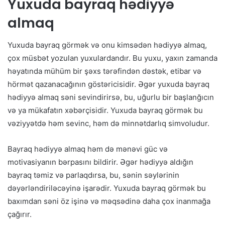
Yuxuda bayraq hədiyyə
almaq
Yuxuda bayraq görmək və onu kimsədən hədiyyə almaq,
çox müsbət yozulan yuxulardandır. Bu yuxu, yaxın zamanda
həyatında mühüm bir şəxs tərəfindən dəstək, etibar və
hörmət qazanacağının göstəricisidir. Əgər yuxuda bayraq
hədiyyə almaq səni sevindirirsə, bu, uğurlu bir başlanğıcın
və ya mükafatın xəbərçisidir. Yuxuda bayraq görmək bu
vəziyyətdə həm sevinc, həm də minnətdarlıq simvoludur.
Bayraq hədiyyə almaq həm də mənəvi güc və
motivasiyanın bərpasını bildirir. Əgər hədiyyə aldığın
bayraq təmiz və parlaqdırsa, bu, sənin səylərinin
dəyərləndiriləcəyinə işarədir. Yuxuda bayraq görmək bu
baxımdan səni öz işinə və məqsədinə daha çox inanmağa
çağırır.