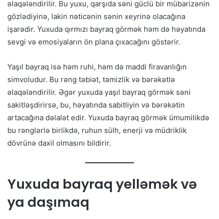
əlaqələndirilir. Bu yuxu, qarşıda səni güclü bir mübarizənin
gözlədiyinə, lakin nəticənin sənin xeyrinə olacağına
işarədir. Yuxuda qırmızı bayraq görmək həm də həyatında
sevgi və emosiyaların ön plana çıxacağını göstərir.
Yaşıl bayraq isə həm ruhi, həm də maddi firavanlığın
simvoludur. Bu rəng təbiət, təmizlik və bərəkətlə
əlaqələndirilir. Əgər yuxuda yaşıl bayraq görmək səni
sakitləşdirirsə, bu, həyatında sabitliyin və bərəkətin
artacağına dəlalət edir. Yuxuda bayraq görmək ümumilikdə
bu rənglərlə birlikdə, ruhun sülh, enerji və müdriklik
dövrünə daxil olmasını bildirir.
Yuxuda bayraq yelləmək və
ya daşımaq