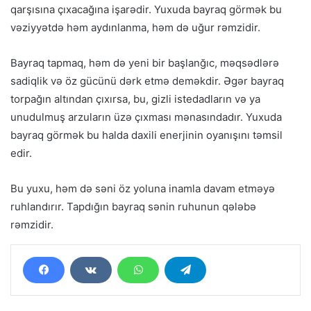
qarşısına çıxacağına işarədir. Yuxuda bayraq görmək bu
vəziyyətdə həm aydınlanma, həm də uğur rəmzidir.
Bayraq tapmaq, həm də yeni bir başlanğıc, məqsədlərə
sadiqlik və öz gücünü dərk etmə deməkdir. Əgər bayraq
torpağın altından çıxırsa, bu, gizli istedadların və ya
unudulmuş arzuların üzə çıxması mənasındadır. Yuxuda
bayraq görmək bu halda daxili enerjinin oyanışını təmsil
edir.
Bu yuxu, həm də səni öz yoluna inamla davam etməyə
ruhlandırır. Tapdığın bayraq sənin ruhunun qələbə
rəmzidir.