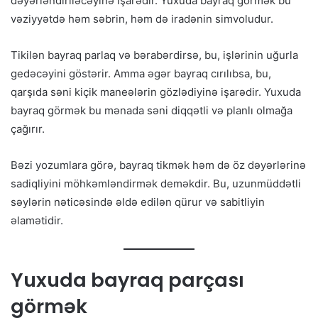
dəyərləndiriləcəyinə işarədir. Yuxuda bayraq görmək bu
vəziyyətdə həm səbrin, həm də iradənin simvoludur.
Tikilən bayraq parlaq və bərabərdirsə, bu, işlərinin uğurla
gedəcəyini göstərir. Amma əgər bayraq cırılıbsa, bu,
qarşıda səni kiçik maneələrin gözlədiyinə işarədir. Yuxuda
bayraq görmək bu mənada səni diqqətli və planlı olmağa
çağırır.
Bəzi yozumlara görə, bayraq tikmək həm də öz dəyərlərinə
sadiqliyini möhkəmləndirmək deməkdir. Bu, uzunmüddətli
səylərin nəticəsində əldə edilən qürur və sabitliyin
əlamətidir.
Yuxuda bayraq parçası
görmək