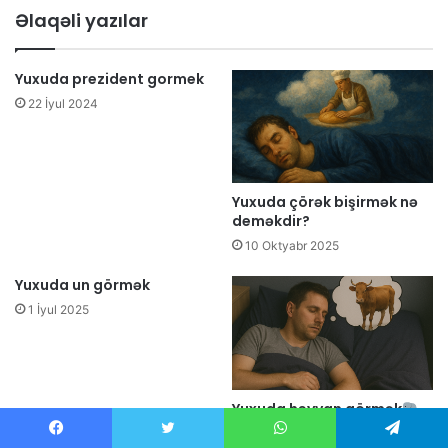
Əlaqəli yazılar
Yuxuda prezident gormek
22 İyul 2024
Yuxuda çörək bişirmək nə
deməkdir?
10 Oktyabr 2025
Yuxuda un görmək
1 İyul 2025
Yuxuda heyvan görmək
25 Avqust 2025
Facebook
Twitter
WhatsApp
Telegram