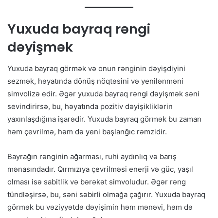
Yuxuda bayraq rəngi
dəyişmək
Yuxuda bayraq görmək və onun rənginin dəyişdiyini
sezmək, həyatında dönüş nöqtəsini və yenilənməni
simvolizə edir. Əgər yuxuda bayraq rəngi dəyişmək səni
sevindirirsə, bu, həyatında pozitiv dəyişikliklərin
yaxınlaşdığına işarədir. Yuxuda bayraq görmək bu zaman
həm çevrilmə, həm də yeni başlanğıc rəmzidir.
Bayrağın rənginin ağarması, ruhi aydınlıq və barış
mənasındadır. Qırmızıya çevrilməsi enerji və güc, yaşıl
olması isə sabitlik və bərəkət simvoludur. Əgər rəng
tündləşirsə, bu, səni səbirli olmağa çağırır. Yuxuda bayraq
görmək bu vəziyyətdə dəyişimin həm mənəvi, həm də