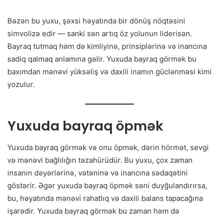
Bəzən bu yuxu, şəxsi həyatında bir dönüş nöqtəsini
simvolizə edir — sanki sən artıq öz yolunun liderisən.
Bayraq tutmaq həm də kimliyinə, prinsiplərinə və inancına
sadiq qalmaq anlamına gəlir. Yuxuda bayraq görmək bu
baxımdan mənəvi yüksəliş və daxili inamın güclənməsi kimi
yozulur.
Yuxuda bayraq öpmək
Yuxuda bayraq görmək və onu öpmək, dərin hörmət, sevgi
və mənəvi bağlılığın təzahürüdür. Bu yuxu, çox zaman
insanın dəyərlərinə, vətəninə və inancına sədaqətini
göstərir. Əgər yuxuda bayraq öpmək səni duyğulandırırsa,
bu, həyatında mənəvi rahatlıq və daxili balans tapacağına
işarədir. Yuxuda bayraq görmək bu zaman həm də