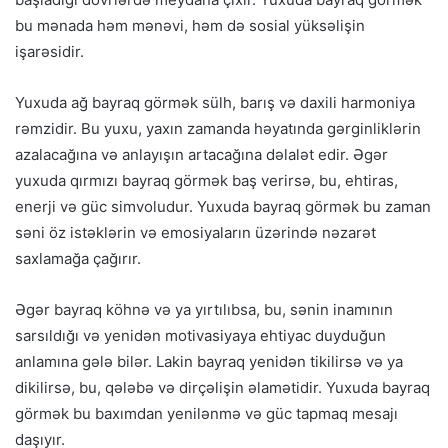
bu mənada həm mənəvi, həm də sosial yüksəlişin
işarəsidir.
Yuxuda ağ bayraq görmək sülh, barış və daxili harmoniya
rəmzidir. Bu yuxu, yaxın zamanda həyatında gərginliklərin
azalacağına və anlayışın artacağına dəlalət edir. Əgər
yuxuda qırmızı bayraq görmək baş verirsə, bu, ehtiras,
enerji və güc simvoludur. Yuxuda bayraq görmək bu zaman
səni öz istəklərin və emosiyaların üzərində nəzarət
saxlamağa çağırır.
Əgər bayraq köhnə və ya yırtılıbsa, bu, sənin inamının
sarsıldığı və yenidən motivasiyaya ehtiyac duyduğun
anlamına gələ bilər. Lakin bayraq yenidən tikilirsə və ya
dikilirsə, bu, qələbə və dirçəlişin əlamətidir. Yuxuda bayraq
görmək bu baxımdan yenilənmə və güc tapmaq mesajı
daşıyır.