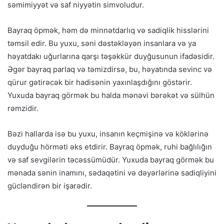
səmimiyyət və saf niyyətin simvoludur.
Bayraq öpmək, həm də minnətdarlıq və sadiqlik hisslərini
təmsil edir. Bu yuxu, səni dəstəkləyən insanlara və ya
həyatdakı uğurlarına qarşı təşəkkür duyğusunun ifadəsidir.
Əgər bayraq parlaq və təmizdirsə, bu, həyatında sevinc və
qürur gətirəcək bir hadisənin yaxınlaşdığını göstərir.
Yuxuda bayraq görmək bu halda mənəvi bərəkət və sülhün
rəmzidir.
Bəzi hallarda isə bu yuxu, insanın keçmişinə və köklərinə
duyduğu hörməti əks etdirir. Bayraq öpmək, ruhi bağlılığın
və saf sevgilərin təcəssümüdür. Yuxuda bayraq görmək bu
mənada sənin inamını, sədaqətini və dəyərlərinə sadiqliyini
gücləndirən bir işarədir.