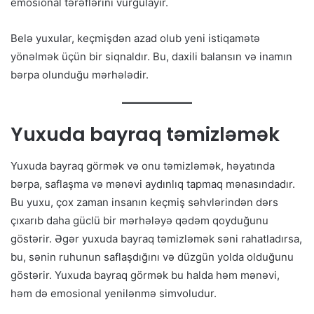
emosional tərəflərini vurğulayır.
Belə yuxular, keçmişdən azad olub yeni istiqamətə
yönəlmək üçün bir siqnaldır. Bu, daxili balansın və inamın
bərpa olunduğu mərhələdir.
Yuxuda bayraq təmizləmək
Yuxuda bayraq görmək və onu təmizləmək, həyatında
bərpa, saflaşma və mənəvi aydınlıq tapmaq mənasındadır.
Bu yuxu, çox zaman insanın keçmiş səhvlərindən dərs
çıxarıb daha güclü bir mərhələyə qədəm qoyduğunu
göstərir. Əgər yuxuda bayraq təmizləmək səni rahatladırsa,
bu, sənin ruhunun saflaşdığını və düzgün yolda olduğunu
göstərir. Yuxuda bayraq görmək bu halda həm mənəvi,
həm də emosional yenilənmə simvoludur.