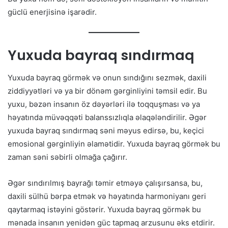
güclü enerjisinə işarədir.
Yuxuda bayraq sındırmaq
Yuxuda bayraq görmək və onun sındığını sezmək, daxili
ziddiyyətləri və ya bir dönəm gərginliyini təmsil edir. Bu
yuxu, bəzən insanın öz dəyərləri ilə toqquşması və ya
həyatında müvəqqəti balanssızlıqla əlaqələndirilir. Əgər
yuxuda bayraq sındırmaq səni məyus edirsə, bu, keçici
emosional gərginliyin əlamətidir. Yuxuda bayraq görmək bu
zaman səni səbirli olmağa çağırır.
Əgər sındırılmış bayrağı təmir etməyə çalışırsansa, bu,
daxili sülhü bərpa etmək və həyatında harmoniyanı geri
qaytarmaq istəyini göstərir. Yuxuda bayraq görmək bu
mənada insanın yenidən güc tapmaq arzusunu əks etdirir.