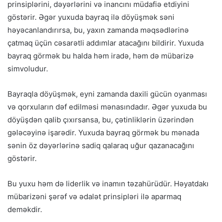
prinsiplərini, dəyərlərini və inancını müdafiə etdiyini
göstərir. Əgər yuxuda bayraq ilə döyüşmək səni
həyəcanlandırırsa, bu, yaxın zamanda məqsədlərinə
çatmaq üçün cəsarətli addımlar atacağını bildirir. Yuxuda
bayraq görmək bu halda həm iradə, həm də mübarizə
simvoludur.
Bayraqla döyüşmək, eyni zamanda daxili gücün oyanması
və qorxuların dəf edilməsi mənasındadır. Əgər yuxuda bu
döyüşdən qalib çıxırsansa, bu, çətinliklərin üzərindən
gələcəyinə işarədir. Yuxuda bayraq görmək bu mənada
sənin öz dəyərlərinə sadiq qalaraq uğur qazanacağını
göstərir.
Bu yuxu həm də liderlik və inamın təzahürüdür. Həyatdakı
mübarizəni şərəf və ədalət prinsipləri ilə aparmaq
deməkdir.