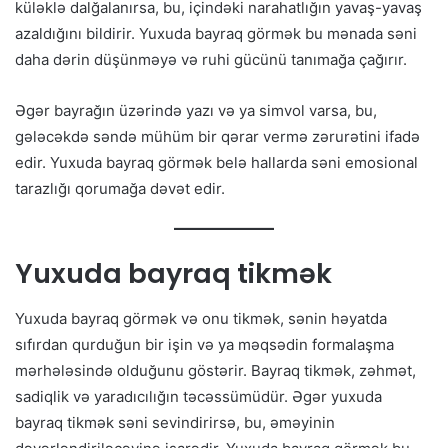
küləklə dalğalanırsa, bu, içindəki narahatlığın yavaş-yavaş
azaldığını bildirir. Yuxuda bayraq görmək bu mənada səni
daha dərin düşünməyə və ruhi gücünü tanımağa çağırır.
Əgər bayrağın üzərində yazı və ya simvol varsa, bu,
gələcəkdə səndə mühüm bir qərar vermə zərurətini ifadə
edir. Yuxuda bayraq görmək belə hallarda səni emosional
tarazlığı qorumağa dəvət edir.
Yuxuda bayraq tikmək
Yuxuda bayraq görmək və onu tikmək, sənin həyatda
sıfırdan qurduğun bir işin və ya məqsədin formalaşma
mərhələsində olduğunu göstərir. Bayraq tikmək, zəhmət,
sadiqlik və yaradıcılığın təcəssümüdür. Əgər yuxuda
bayraq tikmək səni sevindirirsə, bu, əməyinin