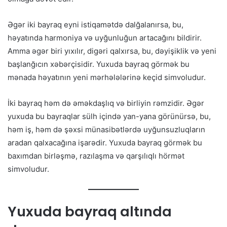
Əgər iki bayraq eyni istiqamətdə dalğalanırsa, bu,
həyatında harmoniya və uyğunluğun artacağını bildirir.
Amma əgər biri yıxılır, digəri qalxırsa, bu, dəyişiklik və yeni
başlanğıcın xəbərçisidir. Yuxuda bayraq görmək bu
mənada həyatının yeni mərhələlərinə keçid simvoludur.
İki bayraq həm də əməkdaşlıq və birliyin rəmzidir. Əgər
yuxuda bu bayraqlar sülh içində yan-yana görünürsə, bu,
həm iş, həm də şəxsi münasibətlərdə uyğunsuzluqların
aradan qalxacağına işarədir. Yuxuda bayraq görmək bu
baxımdan birləşmə, razılaşma və qarşılıqlı hörmət
simvoludur.
Yuxuda bayraq altında