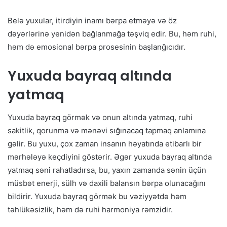
Belə yuxular, itirdiyin inamı bərpa etməyə və öz
dəyərlərinə yenidən bağlanmağa təşviq edir. Bu, həm ruhi,
həm də emosional bərpa prosesinin başlanğıcıdır.
Yuxuda bayraq altında
yatmaq
Yuxuda bayraq görmək və onun altında yatmaq, ruhi
sakitlik, qorunma və mənəvi sığınacaq tapmaq anlamına
gəlir. Bu yuxu, çox zaman insanın həyatında etibarlı bir
mərhələyə keçdiyini göstərir. Əgər yuxuda bayraq altında
yatmaq səni rahatladırsa, bu, yaxın zamanda sənin üçün
müsbət enerji, sülh və daxili balansın bərpa olunacağını
bildirir. Yuxuda bayraq görmək bu vəziyyətdə həm
təhlükəsizlik, həm də ruhi harmoniya rəmzidir.