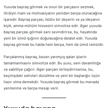
Yuxuda bayraq görmək və onun bir parçasını sezmək,
itirdiyin inam və motivasiyanın yenidən bərpa olunacağına
işarədir. Bayraq parçası, bütöv bir dəyərin və ya ideyanın
kiçik, amma mühüm hissəsini simvolizə edir. Əgər yuxuda
bayraq parçası görmək səni sevindirirsə, bu, həyatında
yeni bir ümid işığının doğulacağına dəlalət edir. Yuxuda
bayraq görmək bu halda həm bərpa, həm də ümid rəmzidir.
Parçalanmış bayraq, bəzən yarımçıq qalan işlərin
tamamlanmasını simvolizə edir. Bu yuxu, səni davamlılığa
və sabitliyə çağırır. Əgər parçanı birləşdirirsənsə, bu,
keçmişdəki səhvləri düzəltmə və yeni bir başlanğıc üçün
hazır olma deməkdir. Yuxuda bayraq görmək bu mənada
yenilənmə və bərpa mesajı verir.