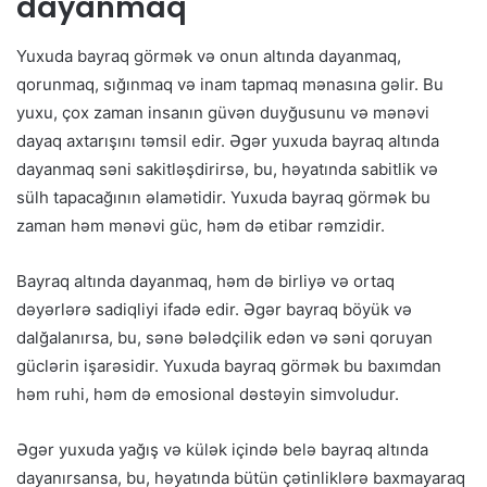
dayanmaq
Yuxuda bayraq görmək və onun altında dayanmaq,
qorunmaq, sığınmaq və inam tapmaq mənasına gəlir. Bu
yuxu, çox zaman insanın güvən duyğusunu və mənəvi
dayaq axtarışını təmsil edir. Əgər yuxuda bayraq altında
dayanmaq səni sakitləşdirirsə, bu, həyatında sabitlik və
sülh tapacağının əlamətidir. Yuxuda bayraq görmək bu
zaman həm mənəvi güc, həm də etibar rəmzidir.
Bayraq altında dayanmaq, həm də birliyə və ortaq
dəyərlərə sadiqliyi ifadə edir. Əgər bayraq böyük və
dalğalanırsa, bu, sənə bələdçilik edən və səni qoruyan
güclərin işarəsidir. Yuxuda bayraq görmək bu baxımdan
həm ruhi, həm də emosional dəstəyin simvoludur.
Əgər yuxuda yağış və külək içində belə bayraq altında
dayanırsansa, bu, həyatında bütün çətinliklərə baxmayaraq