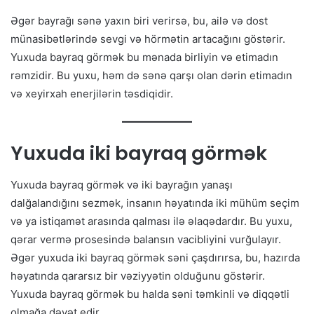
Əgər bayrağı sənə yaxın biri verirsə, bu, ailə və dost
münasibətlərində sevgi və hörmətin artacağını göstərir.
Yuxuda bayraq görmək bu mənada birliyin və etimadın
rəmzidir. Bu yuxu, həm də sənə qarşı olan dərin etimadın
və xeyirxah enerjilərin təsdiqidir.
Yuxuda iki bayraq görmək
Yuxuda bayraq görmək və iki bayrağın yanaşı
dalğalandığını sezmək, insanın həyatında iki mühüm seçim
və ya istiqamət arasında qalması ilə əlaqədardır. Bu yuxu,
qərar vermə prosesində balansın vacibliyini vurğulayır.
Əgər yuxuda iki bayraq görmək səni çaşdırırsa, bu, hazırda
həyatında qararsız bir vəziyyətin olduğunu göstərir.
Yuxuda bayraq görmək bu halda səni təmkinli və diqqətli
olmağa dəvət edir.