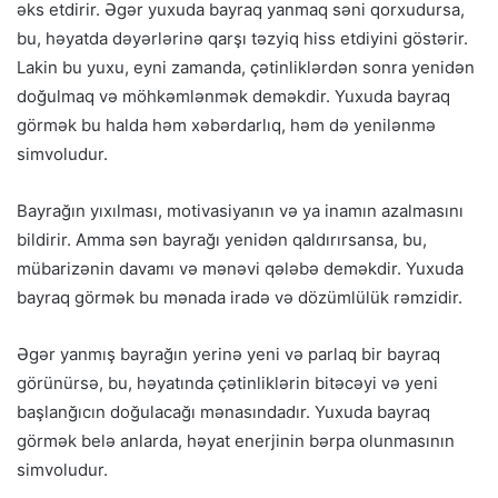
əks etdirir. Əgər yuxuda bayraq yanmaq səni qorxudursa,
bu, həyatda dəyərlərinə qarşı təzyiq hiss etdiyini göstərir.
Lakin bu yuxu, eyni zamanda, çətinliklərdən sonra yenidən
doğulmaq və möhkəmlənmək deməkdir. Yuxuda bayraq
görmək bu halda həm xəbərdarlıq, həm də yenilənmə
simvoludur.
Bayrağın yıxılması, motivasiyanın və ya inamın azalmasını
bildirir. Amma sən bayrağı yenidən qaldırırsansa, bu,
mübarizənin davamı və mənəvi qələbə deməkdir. Yuxuda
bayraq görmək bu mənada iradə və dözümlülük rəmzidir.
Əgər yanmış bayrağın yerinə yeni və parlaq bir bayraq
görünürsə, bu, həyatında çətinliklərin bitəcəyi və yeni
başlanğıcın doğulacağı mənasındadır. Yuxuda bayraq
görmək belə anlarda, həyat enerjinin bərpa olunmasının
simvoludur.