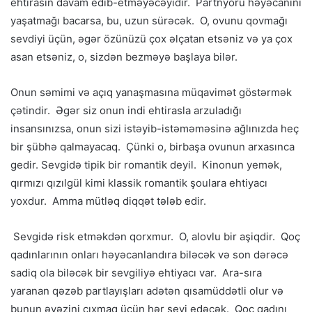
ehtirasın davam edib-etməyəcəyidir. Partnyoru həyəcanını
yaşatmağı bacarsa, bu, uzun sürəcək. O, ovunu qovmağı
sevdiyi üçün, əgər özünüzü çox əlçatan etsəniz və ya çox
asan etsəniz, o, sizdən bezməyə başlaya bilər.
Onun səmimi və açıq yanaşmasına müqavimət göstərmək
çətindir. Əgər siz onun indi ehtirasla arzuladığı
insansınızsa, onun sizi istəyib-istəməməsinə ağlınızda heç
bir şübhə qalmayacaq. Çünki o, birbaşa ovunun arxasınca
gedir. Sevgidə tipik bir romantik deyil. Kinonun yemək,
qırmızı qızılgül kimi klassik romantik şoulara ehtiyacı
yoxdur. Amma mütləq diqqət tələb edir.
Sevgidə risk etməkdən qorxmur. O, alovlu bir aşiqdir. Qoç
qadınlarının onları həyəcanlandıra biləcək və son dərəcə
sadiq ola biləcək bir sevgiliyə ehtiyacı var. Ara-sıra
yaranan qəzəb partlayışları adətən qısamüddətli olur və
bunun əvəzini çıxmaq üçün hər şeyi edəcək. Qoç qadını