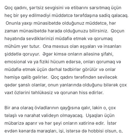
Qoç qadını, şərtsiz sevgisini və etibarını sarsıtmaq üçün
heç bir şey edilmədiyi müddətcə tərəfdaşına sadiq qalacaq.
Onunla yaxşı münasibətdə olduğunuz müddətcə, hər
zaman münasibətdə harada olduğunuzu bilirsiniz. Qoçun
həyatında sevdiklərinizi müdafiə etmək və qorumaq
mühüm yer tutur. Ona məxsus olan əşyaları və insanları
şiddətlə qoruyur. Əgər kimsə onların ailəsinə şifahi,
emosional və ya fiziki hücum edərsə, onları qorumaq və
müdafiə etmək üçün dərhal tədbirlər görülür və onlar
həmişə qalib gəlirlər. Qoç qadını tərəfindən seviləcək
qədər şanslı olanlar, onun yanlarında olduğunu bilərək çox
vaxt özlərini təhlükəsiz və qorunan hiss edirlər.
Bir ana olaraq övladlarının qayğısına qalır, lakin o, çox
təlaşlı və narahat valideyn olmayacaq. Uşaqları üçün
mübarizə aparır və hər şeyi onların xatirinə edir. İstər
evdən kənarda maraqları, işi, istərsə də hobbisi olsun, o,