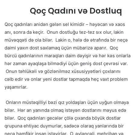
Qoç Qadını və Dostluq
Qoç qadınları anidən gələn sel kimidir – həyəcan və xaos
anı, sonra da keçir. Onun dostluğu tez-tez sıx olur, lakin
müvəqqəti də ola bilər. Lakin o, hələ də ətrafında bir neçə
daimi yaxın dost saxlamaq üçün mübarizə aparır. Qoç
bürcü qadınlarının maraqları daim dəyişir və hər kəs onlarla
hər zaman ayaqlaşa bilmədiyi üçün geniş dost çevrəsi var.
Onun təhlükəli və gözlənilməz xüsusiyyətləri çoxlarını
cəlb edir və onlar yeni dostlar tapmaqda heç vaxt problem
yaşamırlar.
Onların müstəqilliyi bəzi qız yoldaşları üçün uyğun olmaya
bilər. Hər an yanında olmaq istəyən dostlarını məyus edə
bilər. Qoç qadınları gecələr çölə çıxanda böyük dostlar
qrupuna ehtiyac duymurlar, sadəcə olaraq yanlarında bir
neçə həmfikir insan istəyirlər. O, əyləncəli, mehriban və