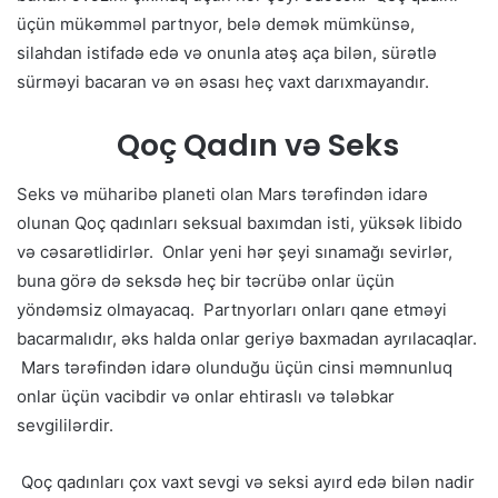
üçün mükəmməl partnyor, belə demək mümkünsə,
silahdan istifadə edə və onunla atəş aça bilən, sürətlə
sürməyi bacaran və ən əsası heç vaxt darıxmayandır.
Qoç Qadın və Seks
Seks və müharibə planeti olan Mars tərəfindən idarə
olunan Qoç qadınları seksual baxımdan isti, yüksək libido
və cəsarətlidirlər. Onlar yeni hər şeyi sınamağı sevirlər,
buna görə də seksdə heç bir təcrübə onlar üçün
yöndəmsiz olmayacaq. Partnyorları onları qane etməyi
bacarmalıdır, əks halda onlar geriyə baxmadan ayrılacaqlar.
Mars tərəfindən idarə olunduğu üçün cinsi məmnunluq
onlar üçün vacibdir və onlar ehtiraslı və tələbkar
sevgililərdir.
Qoç qadınları çox vaxt sevgi və seksi ayırd edə bilən nadir