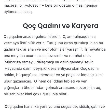
macəralı bir yoldaşdır – belə bir dostun olması həmişə
əyləncəli olacaq.
Qoç Qadını və Karyera
Qoç qadını anadangəlmə liderdir. O, əmr almaqdansa,
verməyə üstünlük verir. Tutuşunu qıran quruluşu olan bu
qadına təkrarlanan və monoton işlər yaraşmır. İş həyatında
ona meydan oxunmazsa, tez sıxılır və narahat olur.
Mübarizə etməyi , dalaşmağı və qalib gəlməyi sevir.
Həyatında daimi dəyişikliklərə ehtiyacı olan Qoç qadını
həkim, hüquqşünas, menecer və ya peşəkar idmançı kimi
uğur qazanacaq. O, həm də iddialı təbiəti və yeni
çağırışların öhdəsindən gəlmək arzusunu nəzərə alaraq,
bir sahibkar kimi çox uğurlu ola bilər.
Qoç qadını hansı karyera yolunu seçsə də, iddialı, çətin və