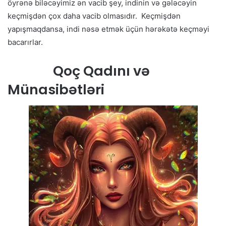
öyrənə biləcəyimiz ən vacib şey, indinin və gələcəyin
keçmişdən çox daha vacib olmasıdır. Keçmişdən
yapışmaqdansa, indi nəsə etmək üçün hərəkətə keçməyi
bacarırlar.
Qoç Qadını və
Münasibətləri