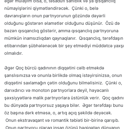
əgər mülayim olsa, o, təsadüfi sahiblik və ya qısqanclıq
nümayişlərini qiymətləndirəcək. Çünki o, belə
davranışların onun partnyorunun gözündə dəyərli
olduğunu göstərən əlamətlər olduğunu düşünür. Özü də
bəzən qısqanclıq göstərir, amma qısqanclıq partnyoruna
mümkün inamsızlıqdan qaynaqlanır. Qısqanclıq, tərəfdaşın
etibarından şübhələnəcək bir şey etmədiyi müddətcə yaxşı
olmalıdır.
Əgər Qoç bürcü qadınının diqqətini cəlb etməkdə
şanslısınızsa və onunla birlikdə olmaq istəyirsinizsə, onun
diqqətini saxlamağın çətin olduğunu bilməlisiniz. Çünki o,
darıxdırıcı və monoton partnyorlara deyil, həyəcanlı
şəxsiyyətlərə malik partnyorlara üstünlük verir. Qoç qadını
bu dünyada partnyorsuz yaşaya bilər. Əgər tərəfdaşı bunu
öz başına dərk etməsə, o, artıq açıq şəkildə deyəcək.
Onun ekstravaqant və romantik təbiəti bir-birinə qarışıb.
Onun partnyoru olacaq insan özünü həqiqətən dünyanın