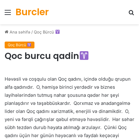
Burcler
Menyu
Ax
Ana səhifə
/
Qoç Bürcü
Qoç Bürcü
Qoc burcu qadin
Həvəsli və coşqulu olan Qoç qadını, içində olduğu qrupun
alfa qadınıdır. O, həmişə birinci yerdədir və biznes
layihələrindən tutmuş nahar şousuna qədər hər şeyi
planlaşdırır və təşəbbüskardır. Qorxmaz və anadangəlmə
lider olan Qoç qadını xarizmatik, enerjili və dinamikdir. O,
yeni və fərqli çağırışlar qəbul etməyə həvəslidir. Hər səhər
sübh tezdən durub həyata atılmağı arzulayır. Çünki Qoç
qadını üçün hər günün həyəcanlı və faydalı keçəcəyi