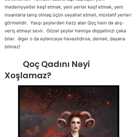
mədəniyyətlər kəşf etmək, yeni yerlər kəşf etmək, yeni
insanlarla tanış olmaq üçün səyahət etməli, müxtəlif yerləri
görməlidir. Yaxşı şeylərdən həzz alan Qoç həm də alış-
veriş etməyi sevir. Gözəl şeylər həmişə diqqətinizi çəkə
bilər. Əgər o da əyləncəyə həvəslidirsə, deməli, dayana
bilməz!
Qoç Qadını Nəyi
Xoşlamaz?