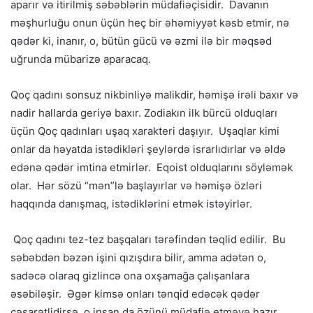
aparır və itirilmiş səbəblərin müdafiəçisidir. Davanın
məşhurluğu onun üçün heç bir əhəmiyyət kəsb etmir, nə
qədər ki, inanır, o, bütün gücü və əzmi ilə bir məqsəd
uğrunda mübarizə aparacaq.
Qoç qadını sonsuz nikbinliyə malikdir, həmişə irəli baxır və
nadir hallarda geriyə baxır. Zodiakın ilk bürcü olduqları
üçün Qoç qadınları uşaq xarakteri daşıyır. Uşaqlar kimi
onlar da həyatda istədikləri şeylərdə israrlıdırlar və əldə
edənə qədər imtina etmirlər. Eqoist olduqlarını söyləmək
olar. Hər sözü “mən”lə başlayırlar və həmişə özləri
haqqında danışmaq, istədiklərini etmək istəyirlər.
Qoç qadını tez-tez başqaları tərəfindən təqlid edilir. Bu
səbəbdən bəzən işini qızışdıra bilir, amma adətən o,
sadəcə olaraq gizlincə ona oxşamağa çalışanlara
əsəbiləşir. Əgər kimsə onları tənqid edəcək qədər
cəsarətlidirsə, o insan da özünü müdafiə etməyə hazır