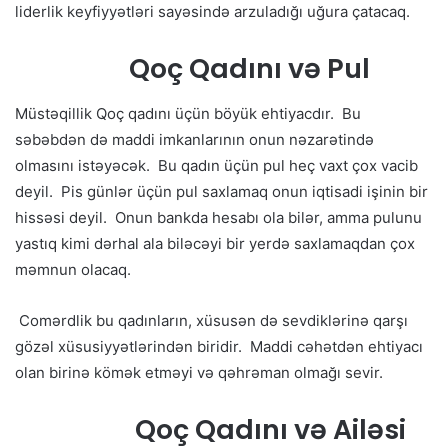
liderlik keyfiyyətləri sayəsində arzuladığı uğura çatacaq.
Qoç Qadını və Pul
Müstəqillik Qoç qadını üçün böyük ehtiyacdır. Bu
səbəbdən də maddi imkanlarının onun nəzarətində
olmasını istəyəcək. Bu qadın üçün pul heç vaxt çox vacib
deyil. Pis günlər üçün pul saxlamaq onun iqtisadi işinin bir
hissəsi deyil. Onun bankda hesabı ola bilər, amma pulunu
yastıq kimi dərhal ala biləcəyi bir yerdə saxlamaqdan çox
məmnun olacaq.
Comərdlik bu qadınların, xüsusən də sevdiklərinə qarşı
gözəl xüsusiyyətlərindən biridir. Maddi cəhətdən ehtiyacı
olan birinə kömək etməyi və qəhrəman olmağı sevir.
Qoç Qadını və Ailəsi