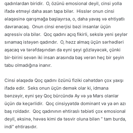
qadınlardan biridir. O, özünü emosional deyil, cinsi yolla
ifadə etməyi daha asan tapa bilər. Hisslər onun cinsi
əlaqəsinə qarışmağa başlayırsa, o, daha yavaş və ehtiyatlı
davranacaq. Onun cinsi enerjisi bəzi insanlar üçün
aqressiv ola bilər. Qoç qadını açıq fikirli, sekslə yeni şeylər
sınamaq istəyən qadındır. O, həzz almaq üçün sərhədləri
aşacaq və tərəfdaşından da eyni şeyi gözləyəcək, çünki
bir-birini sevən iki insan arasında baş verən heç bir şeyin
tabu olmadığına inanır.
Cinsi əlaqədə Qoç qadını özünü fiziki cəhətdən çox yaxşı
ifadə edir. Seks onun üçün demək olar ki, idmana
bənzəyir, eyni şey Qoç bürcündə Ay və ya Mars olanlar
üçün də keçərlidir. Qoç cinsiyyətdə dominant və ya ən azı
baş roldadır. Qoç qadınının ehtiraslı təbiəti çox emosional
deyil, əksinə, həvəs kimi də təsvir oluna bilən ” tam burda,
indi” ehtirasıdır.