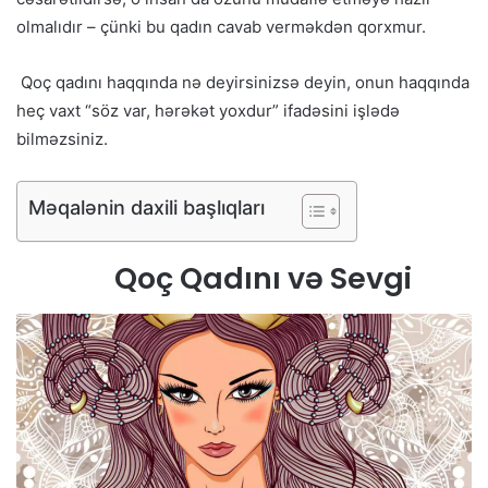
olmalıdır – çünki bu qadın cavab verməkdən qorxmur.
Qoç qadını haqqında nə deyirsinizsə deyin, onun haqqında
heç vaxt “söz var, hərəkət yoxdur” ifadəsini işlədə
bilməzsiniz.
Məqalənin daxili başlıqları
Qoç Qadını və Sevgi