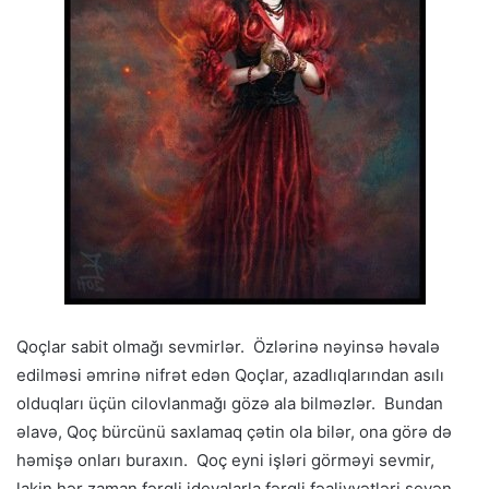
Qoçlar sabit olmağı sevmirlər. Özlərinə nəyinsə həvalə
edilməsi əmrinə nifrət edən Qoçlar, azadlıqlarından asılı
olduqları üçün cilovlanmağı gözə ala bilməzlər. Bundan
əlavə, Qoç bürcünü saxlamaq çətin ola bilər, ona görə də
həmişə onları buraxın. Qoç eyni işləri görməyi sevmir,
lakin hər zaman fərqli ideyalarla fərqli fəaliyyətləri sevən