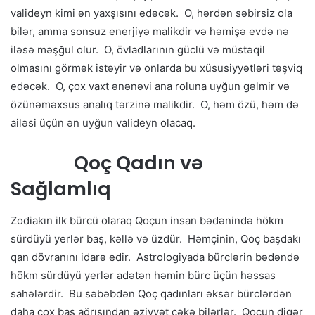
valideyn kimi ən yaxşısını edəcək. O, hərdən səbirsiz ola
bilər, amma sonsuz enerjiyə malikdir və həmişə evdə nə
iləsə məşğul olur. O, övladlarının güclü və müstəqil
olmasını görmək istəyir və onlarda bu xüsusiyyətləri təşviq
edəcək. O, çox vaxt ənənəvi ana roluna uyğun gəlmir və
özünəməxsus analıq tərzinə malikdir. O, həm özü, həm də
ailəsi üçün ən uyğun valideyn olacaq.
Qoç Qadın və
Sağlamlıq
Zodiakın ilk bürcü olaraq Qoçun insan bədənində hökm
sürdüyü yerlər baş, kəllə və üzdür. Həmçinin, Qoç başdakı
qan dövranını idarə edir. Astrologiyada bürclərin bədəndə
hökm sürdüyü yerlər adətən həmin bürc üçün həssas
sahələrdir. Bu səbəbdən Qoç qadınları əksər bürclərdən
daha çox baş ağrısından əziyyət çəkə bilərlər. Qoçun digər