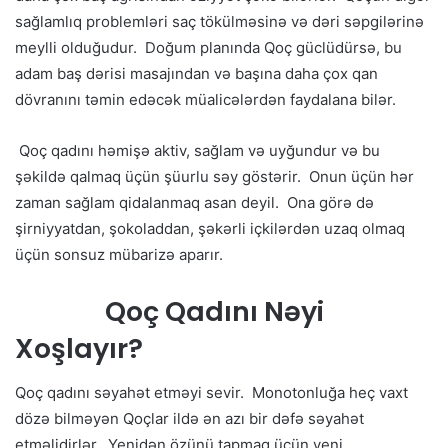
sağlamlıq problemləri saç tökülməsinə və dəri səpgilərinə
meylli olduğudur. Doğum planında Qoç güclüdürsə, bu
adam baş dərisi masajından və başına daha çox qan
dövranını təmin edəcək müalicələrdən faydalana bilər.
Qoç qadını həmişə aktiv, sağlam və uyğundur və bu
şəkildə qalmaq üçün şüurlu səy göstərir. Onun üçün hər
zaman sağlam qidalanmaq asan deyil. Ona görə də
şirniyyatdan, şokoladdan, şəkərli içkilərdən uzaq olmaq
üçün sonsuz mübarizə aparır.
Qoç Qadını Nəyi
Xoşlayır?
Qoç qadını səyahət etməyi sevir. Monotonluğa heç vaxt
dözə bilməyən Qoçlar ildə ən azı bir dəfə səyahət
etməlidirlər. Yenidən özünü tapmaq üçün yeni