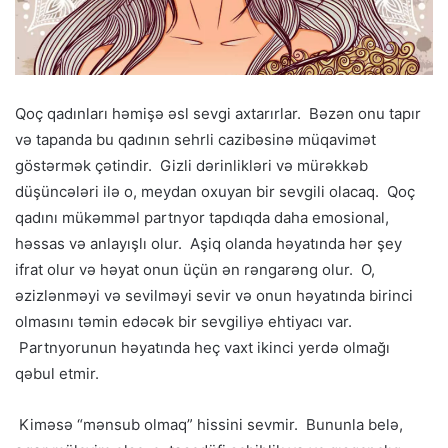
Qoç qadınları həmişə əsl sevgi axtarırlar. Bəzən onu tapır
və tapanda bu qadının sehrli cazibəsinə müqavimət
göstərmək çətindir. Gizli dərinlikləri və mürəkkəb
düşüncələri ilə o, meydan oxuyan bir sevgili olacaq. Qoç
qadını mükəmməl partnyor tapdıqda daha emosional,
həssas və anlayışlı olur. Aşiq olanda həyatında hər şey
ifrat olur və həyat onun üçün ən rəngarəng olur. O,
əzizlənməyi və sevilməyi sevir və onun həyatında birinci
olmasını təmin edəcək bir sevgiliyə ehtiyacı var.
Partnyorunun həyatında heç vaxt ikinci yerdə olmağı
qəbul etmir.
Kiməsə “mənsub olmaq” hissini sevmir. Bununla belə,