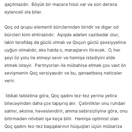
qaçılmazdır. Böyük bir macəra hissi var və son dərəcə
əyləncəli ola bilər.
Qoç od qrupu elementi bürclərindən biridir və digər od
bürcləri kimi ehtiraslıdır. Aşiqdə adətən cazibədar olur,
lakin tərəfdaş da güclü olmalı və Qoçun güclü şəxsiyyətinə
uyğun olmalıdır, əks halda o, maraqlarını itirəcək. O, hər
şeyi öz yolu ilə etməyi sevir və həmişə istədiyini əldə
etmək istəyir. Partnyorları ilə mübahisə etmək çox vaxt ön
sevişmənin Qoç versiyasıdır və bu, qənaətbəxş nəticələr
verir.
İddialı təbiətinə görə, Qoç qadını tez-tez yerinə yetirə
biləcəyindən daha çox tapşırıq alır. Çətinliklər onu ruhdan
salmır, əksinə, həvəsləndirir, amma səbirsizliyinə görə, onu
bitirmədən növbəti işə keçə bilir. Həmişə optimist olan
Qoç qadını tez-tez başqalarının hüquqları üçün mübarizə