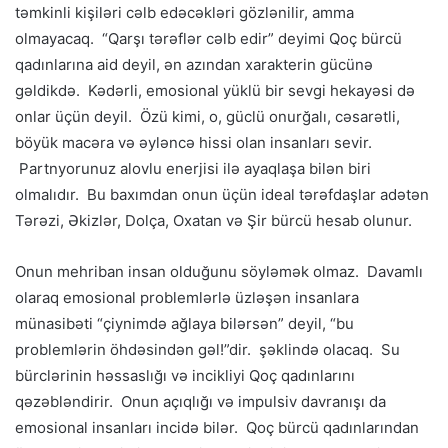
təmkinli kişiləri cəlb edəcəkləri gözlənilir, amma
olmayacaq. “Qarşı tərəflər cəlb edir” deyimi Qoç bürcü
qadınlarına aid deyil, ən azından xarakterin gücünə
gəldikdə. Kədərli, emosional yüklü bir sevgi hekayəsi də
onlar üçün deyil. Özü kimi, o, güclü onurğalı, cəsarətli,
böyük macəra və əyləncə hissi olan insanları sevir.
Partnyorunuz alovlu enerjisi ilə ayaqlaşa bilən biri
olmalıdır. Bu baxımdan onun üçün ideal tərəfdaşlar adətən
Tərəzi, Əkizlər, Dolça, Oxatan və Şir bürcü hesab olunur.
Onun mehriban insan olduğunu söyləmək olmaz. Davamlı
olaraq emosional problemlərlə üzləşən insanlara
münasibəti “çiynimdə ağlaya bilərsən” deyil, “bu
problemlərin öhdəsindən gəl!”dir. şəklində olacaq. Su
bürclərinin həssaslığı və incikliyi Qoç qadınlarını
qəzəbləndirir. Onun açıqlığı və impulsiv davranışı da
emosional insanları incidə bilər. Qoç bürcü qadınlarından