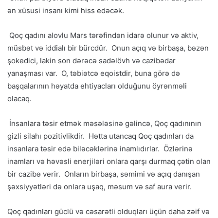
ən xüsusi insanı kimi hiss edəcək.
Qoç qadını alovlu Mars tərəfindən idarə olunur və aktiv,
müsbət və iddialı bir bürcdür. Onun açıq və birbaşa, bəzən
şokedici, lakin son dərəcə sadəlövh və cazibədar
yanaşması var. O, təbiətcə eqoistdir, buna görə də
başqalarının həyatda ehtiyacları olduğunu öyrənməli
olacaq.
İnsanlara təsir etmək məsələsinə gəlincə, Qoç qadınının
gizli silahı pozitivlikdir. Hətta utancaq Qoç qadınları da
insanlara təsir edə biləcəklərinə inamlıdırlar. Özlərinə
inamları və həvəsli enerjiləri onlara qarşı durmaq çətin olan
bir cazibə verir. Onların birbaşa, səmimi və açıq danışan
şəxsiyyətləri də onlara uşaq, məsum və saf aura verir.
Qoç qadınları güclü və cəsarətli olduqları üçün daha zəif və