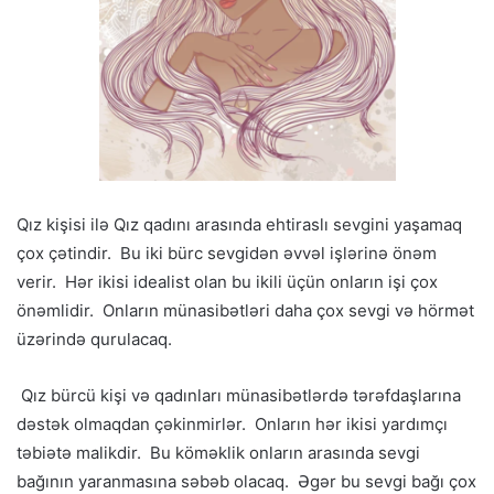
Qız kişisi ilə Qız qadını arasında ehtiraslı sevgini yaşamaq
çox çətindir. Bu iki bürc sevgidən əvvəl işlərinə önəm
verir. Hər ikisi idealist olan bu ikili üçün onların işi çox
önəmlidir. Onların münasibətləri daha çox sevgi və hörmət
üzərində qurulacaq.
Qız bürcü kişi və qadınları münasibətlərdə tərəfdaşlarına
dəstək olmaqdan çəkinmirlər. Onların hər ikisi yardımçı
təbiətə malikdir. Bu köməklik onların arasında sevgi
bağının yaranmasına səbəb olacaq. Əgər bu sevgi bağı çox