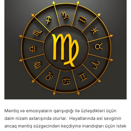
Məntiq və emosiyaların qarışıqlığı ilə üzləşdikləri üçün
daim nizam axtarışında olurlar. Həyatlarında əsl sevginin
ancaq məntiq süzgəcindən keçdiyinə inandıqları üçün istək