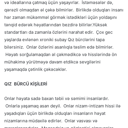
və ideallarına çatmaq üçün yaşayırlar. İstəməsələr də,
qərəzli olmaqdan əl çəkə bilmirlər. Birlikdə olduqları insanı
hər zaman mükəmməl görmək istədikləri üçün yoldaşını
tənqid edərək həyatlarından bezdirə bilirlər.Yüksək
standartları da zamanla özlərini narahat edir. Çox gec
yaşlarda evlənən xroniki subay Qız bürclərini tapa
bilərsiniz. Onlar özlərini asanlıqla təslim edə bilmirlər.
Həyatı sorğulamaqdan əl çəkmədikcə və hisslərində ön
mühakimə yürütməyə davam etdikcə sevgilərini
yaşamaqda çətinlik çəkəcəklər.
QIZ BÜRCÜ KİŞİLERİ
Onlar həyata sadə baxan təbii və səmimi insanlardır.
Onlarla yaşamaq asan deyil. Onlar nizam-intizam hissi ilə
yaşadıqları üçün birlikdə olduqları insanların həyat
nizamlarına müdaxilə edirlər. Onlar vasvası və