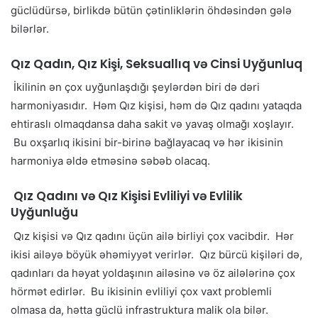
güclüdürsə, birlikdə bütün çətinliklərin öhdəsindən gələ
bilərlər.
Qız Qadın, Qız Kişi, Seksuallıq və Cinsi Uyğunluq
İkilinin ən çox uyğunlaşdığı şeylərdən biri də dəri
harmoniyasıdır. Həm Qız kişisi, həm də Qız qadını yataqda
ehtiraslı olmaqdansa daha sakit və yavaş olmağı xoşlayır.
Bu oxşarlıq ikisini bir-birinə bağlayacaq və hər ikisinin
harmoniya əldə etməsinə səbəb olacaq.
Qız Qadını və Qız Kişisi Evliliyi və Evlilik
Uyğunluğu
Qız kişisi və Qız qadını üçün ailə birliyi çox vacibdir. Hər
ikisi ailəyə böyük əhəmiyyət verirlər. Qız bürcü kişiləri də,
qadınları da həyat yoldaşının ailəsinə və öz ailələrinə çox
hörmət edirlər. Bu ikisinin evliliyi çox vaxt problemli
olmasa da, hətta güclü infrastruktura malik ola bilər.