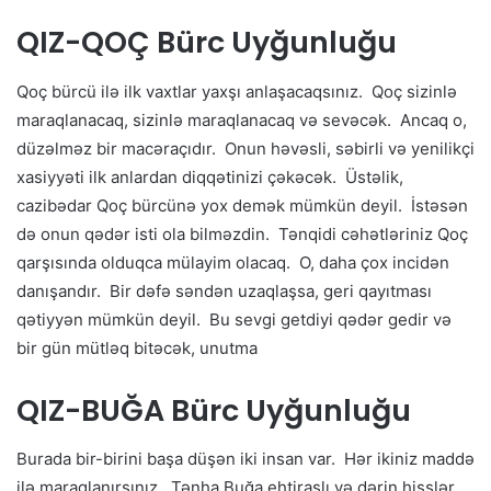
QIZ-QOÇ Bürc Uyğunluğu
Qoç bürcü ilə ilk vaxtlar yaxşı anlaşacaqsınız. Qoç sizinlə
maraqlanacaq, sizinlə maraqlanacaq və sevəcək. Ancaq o,
düzəlməz bir macəraçıdır. Onun həvəsli, səbirli və yenilikçi
xasiyyəti ilk anlardan diqqətinizi çəkəcək. Üstəlik,
cazibədar Qoç bürcünə yox demək mümkün deyil. İstəsən
də onun qədər isti ola bilməzdin. Tənqidi cəhətləriniz Qoç
qarşısında olduqca mülayim olacaq. O, daha çox incidən
danışandır. Bir dəfə səndən uzaqlaşsa, geri qayıtması
qətiyyən mümkün deyil. Bu sevgi getdiyi qədər gedir və
bir gün mütləq bitəcək, unutma
QIZ-BUĞA Bürc Uyğunluğu
Burada bir-birini başa düşən iki insan var. Hər ikiniz maddə
ilə maraqlanırsınız. Tənha Buğa ehtiraslı və dərin hisslər