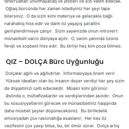
təfərrüatları unutmayacaq və jestləri ilə sizi valeh edəcək.
Oğlaq bürcündə hər zaman istədiyiniz hər şeyi tapa
bilərsiniz. O da sizin kimi materiya və gələcəklə bağlı
narahatlıq hiss edir və daim öz yaşayış şəraitini
genişləndirməyə çalışır. Sizin sayənizdə onun introvert
münasibəti xarici dünyaya açılır. O, sənin yanında özünü
fərqli və xoşbəxt hiss edir. Bu birliyi heç kim poza bilməz.
QIZ – DOLÇA Bürc Uyğunluğu
Dolçalar ağıllı və ağıllıdırlar. İnformasiyaya önəm verir.
Yüksək idealları olan bu insanın dəyər verdiyi hər şey sizin
də diqqətinizi cəlb edəcəkdir. Müasir kimi görünür.
Əslində o, mühafizəkardır və vərdişlərindən asılıdır. Onun
bu xüsusiyyətlərini görəcək və münasibətiniz haqqında
daha müsbət şeylər düşünəcəksiniz. Bu birlikdəlik
emosiyadan çox rasionallığa əsaslanır; Hər kəs öz
vəzifəsini çox yaxşı bilsə, bu, bir ömür sürər. Dolça artıq