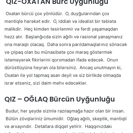
QIZ-OXATAN Bürc Uyğunluğu
Oxatan bürcü çox yönlüdür. O, duyğularından çox
məntiqlə hərəkət edir. O, iddialı və idealist bir təbiətə
malikdir. Heç kimdən təsirlənmir və fərdi yaşamaqdan
həzz alır. Başlanğıcda sizin ağıllı və rasional yanaşmanız
ona maraqlı olacaq. Daha sonra parıldamaqlarınız sönəcək
və çılpaq olan bu münasibətə çox maraq göstərmək
istəməyərək fikirlərini qorxmadan ifadə edəcək. Onun
dürüstlüyünə heyran ola bilərsiniz. Ancaq unutmayın ki,
Oxatan ilə yol tapmaq asan deyil və siz birlikdə olmaqda
israr etsəniz, sizi daim məhv edəcəklər.
QIZ – OĞLAQ Bürcün Uyğunluğu
Budur, hər şeydə sizinlə razılaşmağa hazır olan bir insan.
Bütün zövqləriniz ümumidir. Oğlaq ağıllı, skeptik, məntiqli
və arxayındır. Detallara diqqət yetirir. Haqqınızdakı