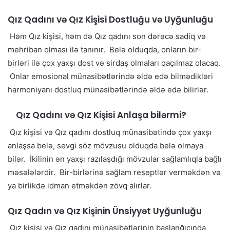
Qız Qadını və Qız Kişisi Dostluğu və Uyğunluğu
Həm Qız kişisi, həm də Qız qadını son dərəcə sadiq və
mehriban olması ilə tanınır. Belə olduqda, onların bir-
birləri ilə çox yaxşı dost və sirdaş olmaları qaçılmaz olacaq.
Onlar emosional münasibətlərində əldə edə bilmədikləri
harmoniyanı dostluq münasibətlərində əldə edə bilirlər.
Qız Qadını və Qız Kişisi Anlaşa bilərmi?
Qız kişisi və Qız qadını dostluq münasibətində çox yaxşı
anlaşsa belə, sevgi söz mövzusu olduqda belə olmaya
bilər. İkilinin ən yaxşı razılaşdığı mövzular sağlamlıqla bağlı
məsələlərdir. Bir-birlərinə sağlam reseptlər verməkdən və
ya birlikdə idman etməkdən zövq alırlar.
Qız Qadın və Qız Kişinin Ünsiyyət Uyğunluğu
Qız kişisi və Qız qadını münasibətlərinin başlanğıcında