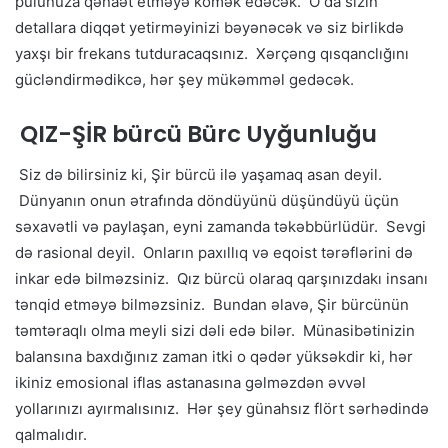
pulunuza qənaət etməyə kömək edəcək. O da sizin
detallara diqqət yetirməyinizi bəyənəcək və siz birlikdə
yaxşı bir frekans tutduracaqsınız. Xərçəng qısqanclığını
gücləndirmədikcə, hər şey mükəmməl gedəcək.
QIZ-ŞİR bürcü Bürc Uyğunluğu
Siz də bilirsiniz ki, Şir bürcü ilə yaşamaq asan deyil.
Dünyanın onun ətrafında döndüyünü düşündüyü üçün
səxavətli və paylaşan, eyni zamanda təkəbbürlüdür. Sevgi
də rasional deyil. Onların paxıllıq və eqoist tərəflərini də
inkar edə bilməzsiniz. Qız bürcü olaraq qarşınızdakı insanı
tənqid etməyə bilməzsiniz. Bundan əlavə, Şir bürcünün
təmtəraqlı olma meyli sizi dəli edə bilər. Münasibətinizin
balansına baxdığınız zaman itki o qədər yüksəkdir ki, hər
ikiniz emosional iflas astanasına gəlməzdən əvvəl
yollarınızı ayırmalısınız. Hər şey günahsız flört sərhədində
qalmalıdır.