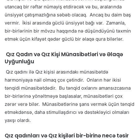
utancaq bir rəftar nümayiş etdirəcək və bu, aralarında
ünsiyyət çatışmazlığına səbəb olacaq. Ancaq bu daim baş
vermir. İkisi arasında güclü ünsiyyət bağı var. Zamanla,
bir-birlərinin bir mövzu haqqında nə düşündüyünü təxmin
etmək üçün kifayət qədər güclü bir əlaqə qura bilərlər.
Qız Qadın və Qız Kişi Münasibətləri və Əlaqə
Uyğunluğu
Qız qadını ilə Qız kişisi arasındakı münasibətdə
harmoniyaya nail olmaq çox çətindir. Onların hər ikisi
tənqidi münasibətdədir. Bu tənqid oxlarını amansızcasına
bir-birlərinə yönəltməyə başlasalar, münasibətləri çox
zərər verə bilər. Münasibətlərinə şans vermək üçün tənqid
etməkdənsə, daha stimullaşdırıcı və dəstəkləyici olmaları
yaxşı olardı.
Qız qadınları və Qız kişiləri bir-birinə necə təsir