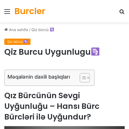
Burcler
Menyu
Ax
Ana səhifə
/
Qiz bürcü
Qiz bürcü
Qiz Burcu Uygunlugu
Məqalənin daxili başlıqları
Qız Bürcünün Sevgi
Uyğunluğu – Hansı Bürc
Bürcləri ilə Uyğundur?