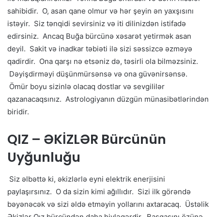
sahibidir. O, asan qane olmur və hər şeyin ən yaxşısını
istəyir. Siz tənqidi sevirsiniz və iti dilinizdən istifadə
edirsiniz. Ancaq Buğa bürcünə xəsarət yetirmək asan
deyil. Sakit və inadkar təbiəti ilə sizi səssizcə əzməyə
qadirdir. Ona qarşı nə etsəniz də, təsirli ola bilməzsiniz.
Dəyişdirməyi düşünmürsənsə və ona güvənirsənsə.
Ömür boyu sizinlə olacaq dostlar və sevgililər
qazanacaqsınız. Astrologiyanın düzgün münasibətlərindən
biridir.
QIZ – ƏKİZLƏR Bürcünün
Uyğunluğu
Siz əlbəttə ki, əkizlərlə eyni elektrik enerjisini
paylaşırsınız. O da sizin kimi ağıllıdır. Sizi ilk görəndə
bəyənəcək və sizi əldə etməyin yollarını axtaracaq. Üstəlik
Əkizlər Qız bürcündən daha hiyləgərdir. Başqasını özünə