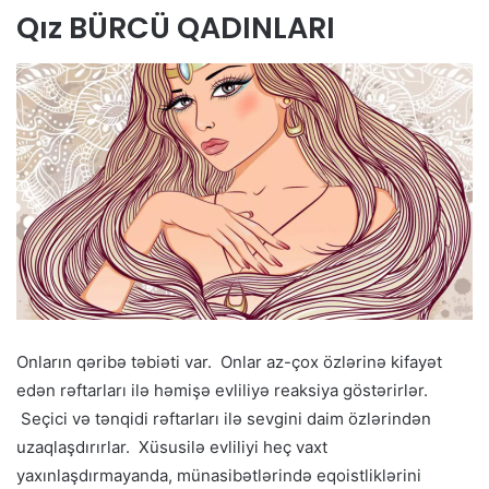
Qız BÜRCÜ QADINLARI
Onların qəribə təbiəti var. Onlar az-çox özlərinə kifayət
edən rəftarları ilə həmişə evliliyə reaksiya göstərirlər.
Seçici və tənqidi rəftarları ilə sevgini daim özlərindən
uzaqlaşdırırlar. Xüsusilə evliliyi heç vaxt
yaxınlaşdırmayanda, münasibətlərində eqoistliklərini