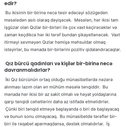
edir?
Bu ikisinin bir-birinə necə təsir edəcəyi sözügedən
məsələdən asılı olaraq dəyişəcək. Məsələn, hər ikisi tam
işgüzar olan Qızlar bir-birləri ilə çox vaxt keçirəcəklər və
zaman keçdikcə hər iki tərəf bundan şikayətlənəcək. Vaxt
itirməyi sevməyən Qızlar həmişə məhsuldar olmaq
istəyirlər, bu mənada bir-birlərini pozitiv qidalandıracaqlar.
Qız bürcü qadınları və kişilər bir-birinə necə
davranmalıdırlar?
İki Qız bürcünün ortaq olduğu münasibətlərdə nəzərə
alınması lazım olan ən mühüm məsələ tənqiddir. Bu
mənada hər ikisi bir az sakit olmalı və həyat yoldaşlarına
qarşı tənqidi cəhətlərini daha az istifadə etməlidirlər.
Çünki biri tənqid etməyə başlayanda o biri də başlayacaq
və bunun sonu olmayacaq. Bu münasibətdə tərəflər bir-
biri ilə rəqabət aparmaqdansa, dəstək olmalıdırlar. İş