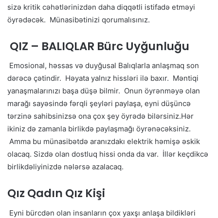
sizə kritik cəhətlərinizdən daha diqqətli istifadə etməyi
öyrədəcək. Münasibətinizi qorumalısınız.
QIZ – BALIQLAR Bürc Uyğunluğu
Emosional, həssas və duyğusal Balıqlarla anlaşmaq son
dərəcə çətindir. Həyata yalnız hissləri ilə baxır. Məntiqi
yanaşmalarınızı başa düşə bilmir. Onun öyrənməyə olan
marağı sayəsində fərqli şeyləri paylaşa, eyni düşüncə
tərzinə sahibsinizsə ona çox şey öyrədə bilərsiniz.Hər
ikiniz də zamanla birlikdə paylaşmağı öyrənəcəksiniz.
Amma bu münasibətdə aranızdakı elektrik həmişə əskik
olacaq. Sizdə olan dostluq hissi onda da var. İllər keçdikcə
birlikdəliyinizdə nələrsə azalacaq.
Qız Qadın Qız Kişi
Eyni bürcdən olan insanların çox yaxşı anlaşa bildikləri