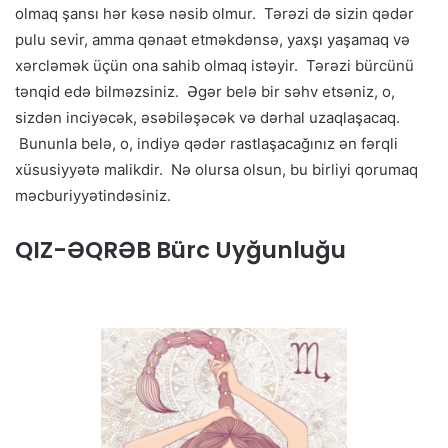
olmaq şansı hər kəsə nəsib olmur. Tərəzi də sizin qədər
pulu sevir, amma qənaət etməkdənsə, yaxşı yaşamaq və
xərcləmək üçün ona sahib olmaq istəyir. Tərəzi bürcünü
tənqid edə bilməzsiniz. Əgər belə bir səhv etsəniz, o,
sizdən inciyəcək, əsəbiləşəcək və dərhal uzaqlaşacaq.
Bununla belə, o, indiyə qədər rastlaşacağınız ən fərqli
xüsusiyyətə malikdir. Nə olursa olsun, bu birliyi qorumaq
məcburiyyətindəsiniz.
QIZ-ƏQRƏB Bürc Uyğunluğu