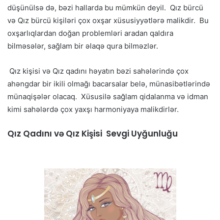
düşünülsə də, bəzi hallarda bu mümkün deyil. Qız bürcü
və Qız bürcü kişiləri çox oxşar xüsusiyyətlərə malikdir. Bu
oxşarlıqlardan doğan problemləri aradan qaldıra
bilməsələr, sağlam bir əlaqə qura bilməzlər.
Qız kişisi və Qız qadını həyatın bəzi sahələrində çox
ahəngdar bir ikili olmağı bacarsalar belə, münasibətlərində
münaqişələr olacaq. Xüsusilə sağlam qidalanma və idman
kimi sahələrdə çox yaxşı harmoniyaya malikdirlər.
Qız Qadını və Qız Kişisi Sevgi Uyğunluğu