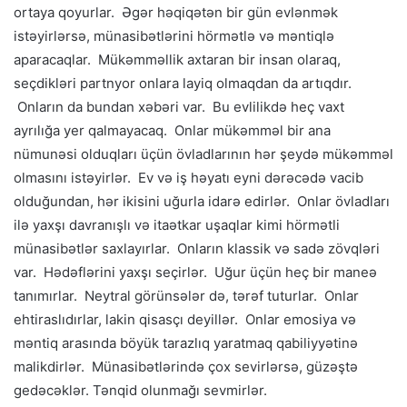
ortaya qoyurlar. Əgər həqiqətən bir gün evlənmək
istəyirlərsə, münasibətlərini hörmətlə və məntiqlə
aparacaqlar. Mükəmməllik axtaran bir insan olaraq,
seçdikləri partnyor onlara layiq olmaqdan da artıqdır.
Onların da bundan xəbəri var. Bu evlilikdə heç vaxt
ayrılığa yer qalmayacaq. Onlar mükəmməl bir ana
nümunəsi olduqları üçün övladlarının hər şeydə mükəmməl
olmasını istəyirlər. Ev və iş həyatı eyni dərəcədə vacib
olduğundan, hər ikisini uğurla idarə edirlər. Onlar övladları
ilə yaxşı davranışlı və itaətkar uşaqlar kimi hörmətli
münasibətlər saxlayırlar. Onların klassik və sadə zövqləri
var. Hədəflərini yaxşı seçirlər. Uğur üçün heç bir maneə
tanımırlar. Neytral görünsələr də, tərəf tuturlar. Onlar
ehtiraslıdırlar, lakin qisasçı deyillər. Onlar emosiya və
məntiq arasında böyük tarazlıq yaratmaq qabiliyyətinə
malikdirlər. Münasibətlərində çox sevirlərsə, güzəştə
gedəcəklər. Tənqid olunmağı sevmirlər.