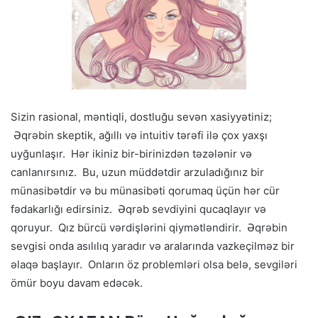
Sizin rasional, məntiqli, dostluğu sevən xasiyyətiniz;
Əqrəbin skeptik, ağıllı və intuitiv tərəfi ilə çox yaxşı
uyğunlaşır. Hər ikiniz bir-birinizdən təzələnir və
canlanırsınız. Bu, uzun müddətdir arzuladığınız bir
münasibətdir və bu münasibəti qorumaq üçün hər cür
fədakarlığı edirsiniz. Əqrəb sevdiyini qucaqlayır və
qoruyur. Qız bürcü vərdişlərini qiymətləndirir. Əqrəbin
sevgisi onda asılılıq yaradır və aralarında vazkeçilməz bir
əlaqə başlayır. Onların öz problemləri olsa belə, sevgiləri
ömür boyu davam edəcək.