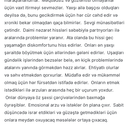
maraqlanandırlar. Məqsədsiz və gözləntisi olmayanlar
üçün vaxt itirməyi sevməzlər. Yaxşı ailə başçısı olduqları
deyilsə də, bunu gecikdirmək üçün hər cür cəhd edir və
xroniki bekar olmaqdan qaça bilmirlər. Sevgi münasibətləri
çətindir. Daimi nəzarət hissləri səbəbiylə partnyorları ilə
aralarında problemlər yaranır. Ata olanda bu hissi gec
yaşamağın diskomfortunu hiss edirlər. Onları ən yaxşı
şəraitdə böyütmək üçün əllərindən gələni edirlər. Uşaqları
gündəlik işlərindən bezsələr belə, ən kiçik problemlərində
atalarını yanında görməkdən həzz alırlar. Ehtiyatlı olurlar
və səhv etməkdən qorxurlar. Müdafiə edir və mükəmməl
olmaq üçün hər fürsətdən istifadə edirlər. Onların etmək
istədikləri ilə arzuları arasında heç bir uçurum yoxdur.
Onlar dünyaya öz şəxsi çərçivələrindən baxmağa
öyrəşiblər. Emosional arzu və istəklər ön plana çıxır. Sabit
düşüncədə israr etdikləri və güzəştə getmədikləri üçün
onlara meydan oxuyacaq məsələlər ortaya çıxacaq.