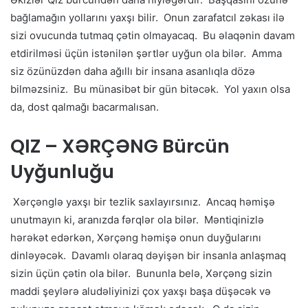
bağlamağın yollarını yaxşı bilir. Onun zarafatcıl zəkası ilə
sizi ovucunda tutmaq çətin olmayacaq. Bu əlaqənin davam
etdirilməsi üçün istənilən şərtlər uyğun ola bilər. Amma
siz özünüzdən daha ağıllı bir insana asanlıqla dözə
bilməzsiniz. Bu münasibət bir gün bitəcək. Yol yaxın olsa
da, dost qalmağı bacarmalısan.
QIZ – XƏRÇƏNG Bürcün
Uyğunluğu
Xərçənglə yaxşı bir tezlik saxlayırsınız. Ancaq həmişə
unutmayın ki, aranızda fərqlər ola bilər. Məntiqinizlə
hərəkət edərkən, Xərçəng həmişə onun duyğularını
dinləyəcək. Davamlı olaraq dəyişən bir insanla anlaşmaq
sizin üçün çətin ola bilər. Bununla belə, Xərçəng sizin
maddi şeylərə aludəliyinizi çox yaxşı başa düşəcək və