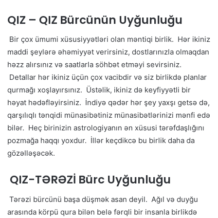
QIZ – QIZ Bürcünün Uyğunluğu
Bir çox ümumi xüsusiyyətləri olan məntiqi birlik. Hər ikiniz
maddi şeylərə əhəmiyyət verirsiniz, dostlarınızla olmaqdan
həzz alırsınız və saatlarla söhbət etməyi sevirsiniz.
Detallar hər ikiniz üçün çox vacibdir və siz birlikdə planlar
qurmağı xoşlayırsınız. Üstəlik, ikiniz də keyfiyyətli bir
həyat hədəfləyirsiniz. İndiyə qədər hər şey yaxşı getsə də,
qarşılıqlı tənqidi münasibətiniz münasibətlərinizi mənfi edə
bilər. Heç birinizin astrologiyanın ən xüsusi tərəfdaşlığını
pozmağa haqqı yoxdur. İllər keçdikcə bu birlik daha da
gözəlləşəcək.
QIZ-TƏRƏZİ Bürc Uyğunluğu
Tərəzi bürcünü başa düşmək asan deyil. Ağıl və duyğu
arasında körpü qura bilən belə fərqli bir insanla birlikdə