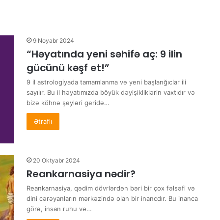
9 Noyabr 2024
“Həyatında yeni səhifə aç: 9 ilin
gücünü kəşf et!”
9 il astrologiyada tamamlanma və yeni başlanğıclar ili
sayılır. Bu il həyatımızda böyük dəyişikliklərin vaxtıdır və
bizə köhnə şeyləri geridə…
Ətraflı
20 Oktyabr 2024
Reankarnasiya nədir?
Reankarnasiya, qədim dövrlərdən bəri bir çox fəlsəfi və
dini cərəyanların mərkəzində olan bir inancdır. Bu inanca
görə, insan ruhu və…