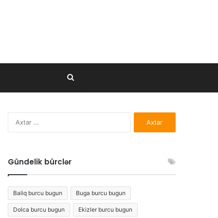
Axtar..
Axtarış:
Gündelik bürclər
Baliq burcu bugun
Buga burcu bugun
Dolca burcu bugun
Ekizler burcu bugun