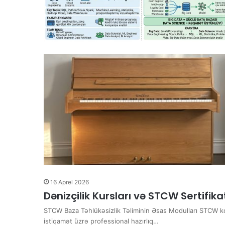
16 Aprel 2026
Dənizçilik Kursları və STCW Sertifika
STCW Baza Təhlükəsizlik Təliminin Əsas Modulları STCW ko
istiqamət üzrə professional hazırlıq…