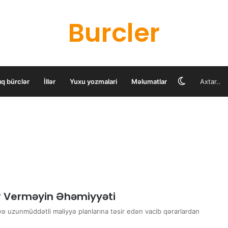
Burcler
Switch
ıq bürclər
İllər
Yuxu yozmalari
Məlumatlar
skin
r Verməyin Əhəmiyyəti
 və uzunmüddətli maliyyə planlarına təsir edən vacib qərarlardan