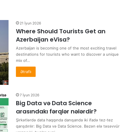
21 İyun 2026
Where Should Tourists Get an
Azerbaijan eVisa?
Azerbaijan is becoming one of the most exciting travel
destinations for tourists who want to discover a unique
mix of…
Ətraflı
7 İyun 2026
Big Data və Data Science
arasındakı fərqlər nələrdir?
Şirkətlərdə data haqqında danışanda iki ifadə tez-tez
qarışdırılır: Big Data və Data Science. Bəzən elə təsəvvür