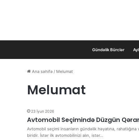
Gündəlik Bürclər
Ayl
Ana səhifə
/
Melumat
Melumat
23 İyun 2026
Avtomobil Seçimində Düzgün Qəra
Avtomobil seçimi insanların gündəlik həyatına, rahatlığına
biridir. İstər ilk avtomobilinizi alın, istər…