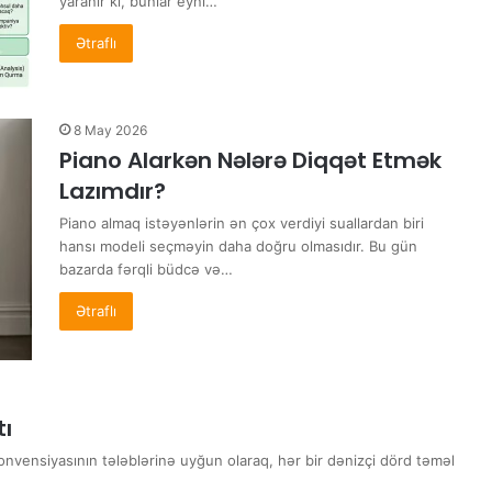
yaranır ki, bunlar eyni…
Ətraflı
8 May 2026
Piano Alarkən Nələrə Diqqət Etmək
Lazımdır?
Piano almaq istəyənlərin ən çox verdiyi suallardan biri
hansı modeli seçməyin daha doğru olmasıdır. Bu gün
bazarda fərqli büdcə və…
Ətraflı
tı
nvensiyasının tələblərinə uyğun olaraq, hər bir dənizçi dörd təməl