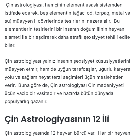
Çin astrologiyası, həmçinin element əsaslı sistemdən
istifadə edərək, beş elementin (ağac, od, torpaq, metal və
su) müəyyən il dövrlərində təsirlərini nəzərə alır. Bu
elementlərin təsirlərini bir insanın doğum ilinin heyvan
əlaməti ilə birləşdirərək daha ətraflı şəxsiyyət təhlili edilə
bilər.
Çin astrologiyası yalnız insanın şəxsiyyət xüsusiyyətlərini
müəyyən etmir, həm də uyğun tərəfdaşlar, uğurlu karyera
yolu və sağlam həyat tərzi seçimləri üçün məsləhətlər
verir. Buna görə də, Çin astrologiyası Çin mədəniyyəti
üçün vacib bir vasitədir və hazırda bütün dünyada
populyarlıq qazanır.
Çin Astrologiyasının 12 İli
Çin astrologiyasında 12 heyvan bürcü var. Hər bir heyvan