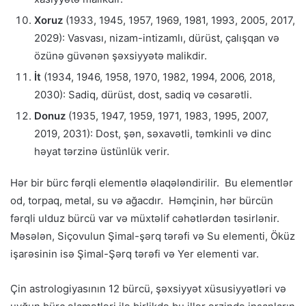
Xoruz
(1933, 1945, 1957, 1969, 1981, 1993, 2005, 2017,
2029): Vasvası, nizam-intizamlı, dürüst, çalışqan və
özünə güvənən şəxsiyyətə malikdir.
İt
(1934, 1946, 1958, 1970, 1982, 1994, 2006, 2018,
2030): Sadiq, dürüst, dost, sadiq və cəsarətli.
Donuz
(1935, 1947, 1959, 1971, 1983, 1995, 2007,
2019, 2031): Dost, şən, səxavətli, təmkinli və dinc
həyat tərzinə üstünlük verir.
Hər bir bürc fərqli elementlə əlaqələndirilir. Bu elementlər
od, torpaq, metal, su və ağacdır. Həmçinin, hər bürcün
fərqli ulduz bürcü var və müxtəlif cəhətlərdən təsirlənir.
Məsələn, Siçovulun Şimal-şərq tərəfi və Su elementi, Öküz
işarəsinin isə Şimal-Şərq tərəfi və Yer elementi var.
Çin astrologiyasının 12 bürcü, şəxsiyyət xüsusiyyətləri və