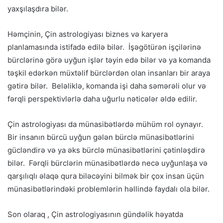
yaxşılaşdıra bilər.
Həmçinin, Çin astrologiyası biznes və karyera
planlamasında istifadə edilə bilər. İşəgötürən işçilərinə
bürclərinə görə uyğun işlər təyin edə bilər və ya komanda
təşkil edərkən müxtəlif bürclərdən olan insanları bir araya
gətirə bilər. Beləliklə, komanda işi daha səmərəli olur və
fərqli perspektivlərlə daha uğurlu nəticələr əldə edilir.
Çin astrologiyası da münasibətlərdə mühüm rol oynayır.
Bir insanın bürcü uyğun gələn bürclə münasibətlərini
gücləndirə və ya əks bürclə münasibətlərini çətinləşdirə
bilər. Fərqli bürclərin münasibətlərdə necə uyğunlaşa və
qarşılıqlı əlaqə qura biləcəyini bilmək bir çox insan üçün
münasibətlərindəki problemlərin həllində faydalı ola bilər.
Son olaraq , Çin astrologiyasının gündəlik həyatda