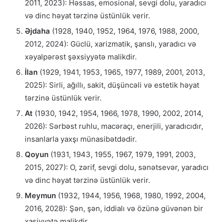
2011, 2023): Həssas, emosional, sevgi dolu, yaradıcı
və dinc həyat tərzinə üstünlük verir.
Əjdaha
(1928, 1940, 1952, 1964, 1976, 1988, 2000,
2012, 2024): Güclü, xarizmatik, şanslı, yaradıcı və
xəyalpərəst şəxsiyyətə malikdir.
İlan
(1929, 1941, 1953, 1965, 1977, 1989, 2001, 2013,
2025): Sirli, ağıllı, sakit, düşüncəli və estetik həyat
tərzinə üstünlük verir.
At
(1930, 1942, 1954, 1966, 1978, 1990, 2002, 2014,
2026): Sərbəst ruhlu, macəraçı, enerjili, yaradıcıdır,
insanlarla yaxşı münasibətdədir.
Qoyun
(1931, 1943, 1955, 1967, 1979, 1991, 2003,
2015, 2027): O, zərif, sevgi dolu, sənətsevər, yaradıcı
və dinc həyat tərzinə üstünlük verir.
Meymun
(1932, 1944, 1956, 1968, 1980, 1992, 2004,
2016, 2028): Şən, şən, iddialı və özünə güvənən bir
xasiyyətə malikdir.