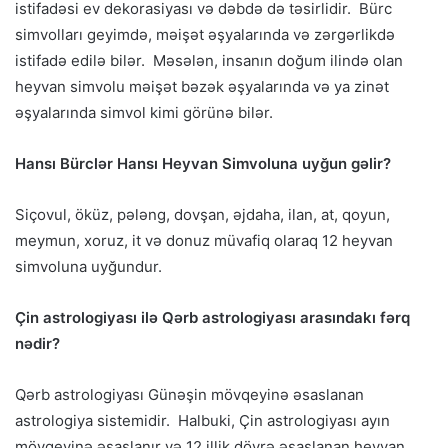
istifadəsi ev dekorasiyası və dəbdə də təsirlidir. Bürc
simvolları geyimdə, məişət əşyalarında və zərgərlikdə
istifadə edilə bilər. Məsələn, insanın doğum ilində olan
heyvan simvolu məişət bəzək əşyalarında və ya zinət
əşyalarında simvol kimi görünə bilər.
Hansı Bürclər Hansı Heyvan Simvoluna uyğun gəlir?
Siçovul, öküz, pələng, dovşan, əjdaha, ilan, at, qoyun,
meymun, xoruz, it və donuz müvafiq olaraq 12 heyvan
simvoluna uyğundur.
Çin astrologiyası ilə Qərb astrologiyası arasındakı fərq
nədir?
Qərb astrologiyası Günəşin mövqeyinə əsaslanan
astrologiya sistemidir. Halbuki, Çin astrologiyası ayın
mövqeyinə əsaslanır və 12 illik dövrə əsaslanan heyvan