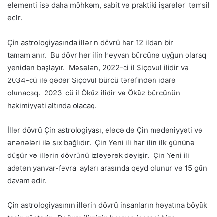
elementi isə daha möhkəm, sabit və praktiki işarələri təmsil
edir.
Çin astrologiyasında illərin dövrü hər 12 ildən bir
tamamlanır. Bu dövr hər ilin heyvan bürcünə uyğun olaraq
yenidən başlayır. Məsələn, 2022-ci il Siçovul ilidir və
2034-cü ilə qədər Siçovul bürcü tərəfindən idarə
olunacaq. 2023-cü il Öküz ilidir və Öküz bürcünün
hakimiyyəti altında olacaq.
İllər dövrü Çin astrologiyası, eləcə də Çin mədəniyyəti və
ənənələri ilə sıx bağlıdır. Çin Yeni ili hər ilin ilk gününə
düşür və illərin dövrünü izləyərək dəyişir. Çin Yeni ili
adətən yanvar-fevral ayları arasında qeyd olunur və 15 gün
davam edir.
Çin astrologiyasının illərin dövrü insanların həyatına böyük