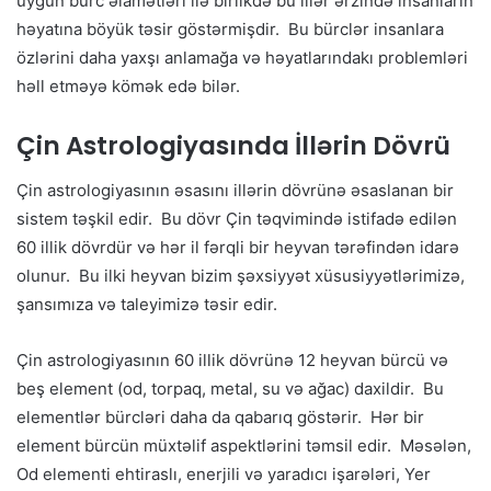
uyğun bürc əlamətləri ilə birlikdə bu illər ərzində insanların
həyatına böyük təsir göstərmişdir. Bu bürclər insanlara
özlərini daha yaxşı anlamağa və həyatlarındakı problemləri
həll etməyə kömək edə bilər.
Çin Astrologiyasında İllərin Dövrü
Çin astrologiyasının əsasını illərin dövrünə əsaslanan bir
sistem təşkil edir. Bu dövr Çin təqvimində istifadə edilən
60 illik dövrdür və hər il fərqli bir heyvan tərəfindən idarə
olunur. Bu ilki heyvan bizim şəxsiyyət xüsusiyyətlərimizə,
şansımıza və taleyimizə təsir edir.
Çin astrologiyasının 60 illik dövrünə 12 heyvan bürcü və
beş element (od, torpaq, metal, su və ağac) daxildir. Bu
elementlər bürcləri daha da qabarıq göstərir. Hər bir
element bürcün müxtəlif aspektlərini təmsil edir. Məsələn,
Od elementi ehtiraslı, enerjili və yaradıcı işarələri, Yer