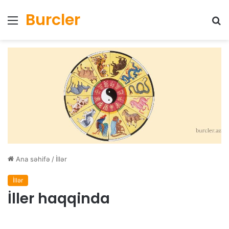
Burcler
Menyu
Ax
Ana səhifə
/
İllər
İllər
İller haqqinda