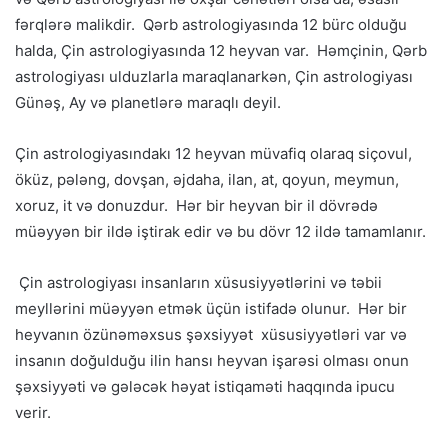
fərqlərə malikdir. Qərb astrologiyasında 12 bürc olduğu
halda, Çin astrologiyasında 12 heyvan var. Həmçinin, Qərb
astrologiyası ulduzlarla maraqlanarkən, Çin astrologiyası
Günəş, Ay və planetlərə maraqlı deyil.
Çin astrologiyasındakı 12 heyvan müvafiq olaraq siçovul,
öküz, pələng, dovşan, əjdaha, ilan, at, qoyun, meymun,
xoruz, it və donuzdur. Hər bir heyvan bir il dövrədə
müəyyən bir ildə iştirak edir və bu dövr 12 ildə tamamlanır.
Çin astrologiyası insanların xüsusiyyətlərini və təbii
meyllərini müəyyən etmək üçün istifadə olunur. Hər bir
heyvanın özünəməxsus şəxsiyyət xüsusiyyətləri var və
insanın doğulduğu ilin hansı heyvan işarəsi olması onun
şəxsiyyəti və gələcək həyat istiqaməti haqqında ipucu
verir.