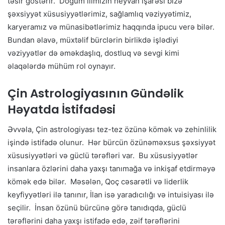
təsir göstərir. Doğum ilimizin heyvan işarəsi bizə
şəxsiyyət xüsusiyyətlərimiz, sağlamlıq vəziyyətimiz,
karyeramız və münasibətlərimiz haqqında ipucu verə bilər.
Bundan əlavə, müxtəlif bürclərin birlikdə işlədiyi
vəziyyətlər də əməkdaşlıq, dostluq və sevgi kimi
əlaqələrdə mühüm rol oynayır.
Çin Astrologiyasının Gündəlik
Həyatda İstifadəsi
Əvvəla, Çin astrologiyası tez-tez özünə kömək və zehinlilik
işində istifadə olunur. Hər bürcün özünəməxsus şəxsiyyət
xüsusiyyətləri və güclü tərəfləri var. Bu xüsusiyyətlər
insanlara özlərini daha yaxşı tanımağa və inkişaf etdirməyə
kömək edə bilər. Məsələn, Qoç cəsarətli və liderlik
keyfiyyətləri ilə tanınır, İlan isə yaradıcılığı və intuisiyası ilə
seçilir. İnsan özünü bürcünə görə tanıdıqda, güclü
tərəflərini daha yaxşı istifadə edə, zəif tərəflərini