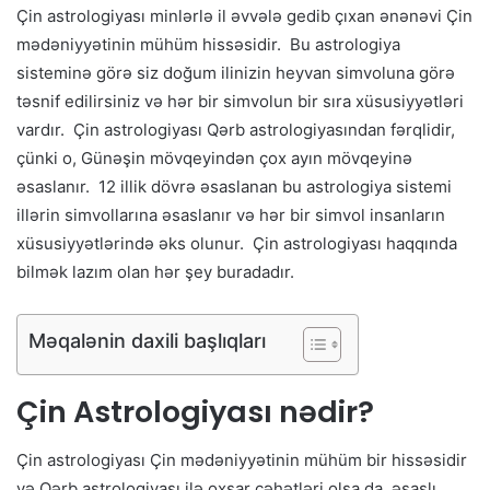
Çin astrologiyası minlərlə il əvvələ gedib çıxan ənənəvi Çin
mədəniyyətinin mühüm hissəsidir. Bu astrologiya
sisteminə görə siz doğum ilinizin heyvan simvoluna görə
təsnif edilirsiniz və hər bir simvolun bir sıra xüsusiyyətləri
vardır. Çin astrologiyası Qərb astrologiyasından fərqlidir,
çünki o, Günəşin mövqeyindən çox ayın mövqeyinə
əsaslanır. 12 illik dövrə əsaslanan bu astrologiya sistemi
illərin simvollarına əsaslanır və hər bir simvol insanların
xüsusiyyətlərində əks olunur. Çin astrologiyası haqqında
bilmək lazım olan hər şey buradadır.
Məqalənin daxili başlıqları
Çin Astrologiyası nədir?
Çin astrologiyası Çin mədəniyyətinin mühüm bir hissəsidir
və Qərb astrologiyası ilə oxşar cəhətləri olsa da, əsaslı