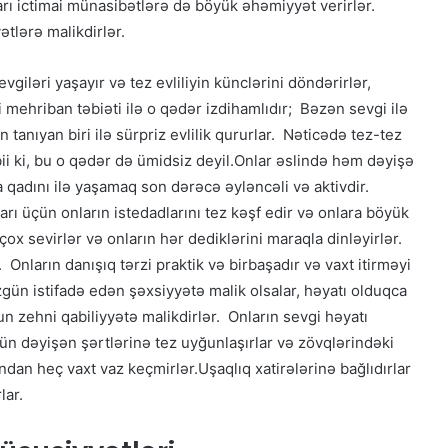
rı ictimai münasibətlərə də böyük əhəmiyyət verirlər.
ətlərə malikdirlər.
iləri yaşayır və tez evliliyin künclərini döndərirlər,
 mehriban təbiəti ilə o qədər izdihamlıdır; Bəzən sevgi ilə
 tanıyan biri ilə sürpriz evlilik qururlar. Nəticədə tez-tez
bii ki, bu o qədər də ümidsiz deyil.Onlar əslində həm dəyişə
a qadını ilə yaşamaq son dərəcə əyləncəli və aktivdir.
rı üçün onların istedadlarını tez kəşf edir və onlara böyük
çox sevirlər və onların hər dediklərini maraqla dinləyirlər.
 Onların danışıq tərzi praktik və birbaşadır və vaxt itirməyi
zgün istifadə edən şəxsiyyətə malik olsalar, həyatı olduqca
 zehni qabiliyyətə malikdirlər. Onların sevgi həyatı
n dəyişən şərtlərinə tez uyğunlaşırlar və zövqlərindəki
ından heç vaxt vaz keçmirlər.Uşaqlıq xatirələrinə bağlıdırlar
lar.