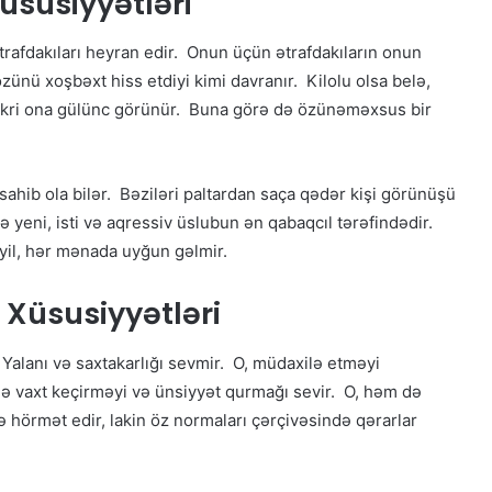
üsusiyyətləri
ə ətrafdakıları heyran edir. Onun üçün ətrafdakıların onun
ünü xoşbəxt hiss etdiyi kimi davranır. Kilolu olsa belə,
 fikri ona gülünc görünür. Buna görə də özünəməxsus bir
 sahib ola bilər. Bəziləri paltardan saça qədər kişi görünüşü
yeni, isti və aqressiv üslubun ən qabaqcıl tərəfindədir.
yil, hər mənada uyğun gəlmir.
üsusiyyətləri
. Yalanı və saxtakarlığı sevmir. O, müdaxilə etməyi
ilə vaxt keçirməyi və ünsiyyət qurmağı sevir. O, həm də
 hörmət edir, lakin öz normaları çərçivəsində qərarlar