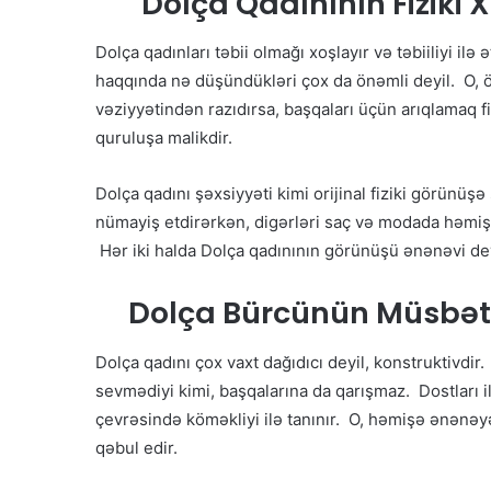
Dolça Qadınının Fiziki X
Dolça qadınları təbii olmağı xoşlayır və təbiiliyi il
haqqında nə düşündükləri çox da önəmli deyil. O, öz
vəziyyətindən razıdırsa, başqaları üçün arıqlamaq
quruluşa malikdir.
Dolça qadını şəxsiyyəti kimi orijinal fiziki görünüşə
nümayiş etdirərkən, digərləri saç və modada həmişə 
Hər iki halda Dolça qadınının görünüşü ənənəvi de
Dolça Bürcünün Müsbət X
Dolça qadını çox vaxt dağıdıcı deyil, konstruktivdir
sevmədiyi kimi, başqalarına da qarışmaz. Dostları 
çevrəsində köməkliyi ilə tanınır. O, həmişə ənənəyə
qəbul edir.