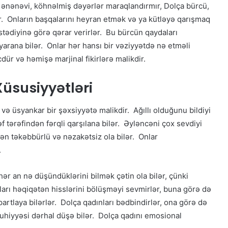
nları ənənəvi, köhnəlmiş dəyərlər maraqlandırmır, Dolça bürcü,
r. Onların başqalarını heyran etmək və ya kütləyə qarışmaq
 istədiyinə görə qərar verirlər. Bu bürcün qaydaları
 yarana bilər. Onlar hər hansı bir vəziyyətdə nə etməli
dür və həmişə marjinal fikirlərə malikdir.
üsusiyyətləri
 və üsyankar bir şəxsiyyətə malikdir. Ağıllı olduğunu bildiyi
f tərəfindən fərqli qarşılana bilər. Əyləncəni çox sevdiyi
ən təkəbbürlü və nəzakətsiz ola bilər. Onlar
.
hər an nə düşündüklərini bilmək çətin ola bilər, çünki
nları həqiqətən hisslərini bölüşməyi sevmirlər, buna görə də
rtlaya bilərlər. Dolça qadınları bədbindirlər, ona görə də
-ruhiyyəsi dərhal düşə bilər. Dolça qadını emosional