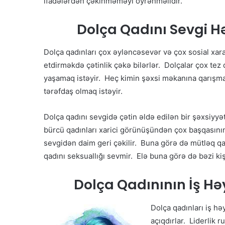
ifadələrdən çəkinməməyi öyrənməlidir.
Dolça Qadını Sevgi H
Dolça qadınları çox əyləncəsevər və çox sosial xar
etdirməkdə çətinlik çəkə bilərlər. Dolçalar çox te
yaşamaq istəyir. Heç kimin şəxsi məkanına qarışmasını
tərəfdaş olmaq istəyir.
Dolça qadını sevgidə çətin əldə edilən bir şəxsiyy
bürcü qadınları xarici görünüşündən çox başqasını
sevgidən daim geri çəkilir. Buna görə də mütləq qa
qadını seksuallığı sevmir. Elə buna görə də bəzi ki
Dolça Qadınının İş Həy
Dolça qadınları iş hə
açıqdırlar. Liderlik 