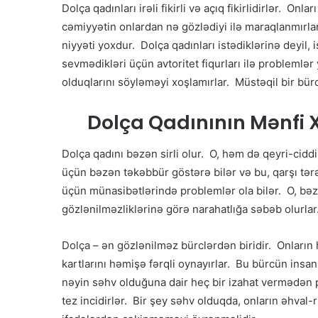
Dolça qadınları irəli fikirli və açıq fikirlidirlər. O
cəmiyyətin onlardan nə gözlədiyi ilə maraqlanmırla
niyyəti yoxdur. Dolça qadınları istədiklərinə deyil,
sevmədikləri üçün avtoritet fiqurları ilə problemlər
olduqlarını söyləməyi xoşlamırlar. Müstəqil bir bürc
Dolça Qadınının Mənfi X
Dolça qadını bəzən sirli olur. O, həm də qeyri-ciddi
üçün bəzən təkəbbür göstərə bilər və bu, qarşı tərə
üçün münasibətlərində problemlər ola bilər. O, bəz
gözlənilməzliklərinə görə narahatlığa səbəb olurlar
Dolça – ən gözlənilməz bürclərdən biridir. Onların 
kartlarını həmişə fərqli oynayırlar. Bu bürcün insa
nəyin səhv olduğuna dair heç bir izahat vermədən pa
tez incidirlər. Bir şey səhv olduqda, onların əhval