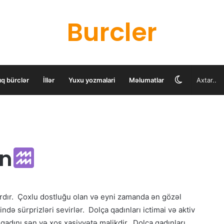
Burcler
Switch
ıq bürclər
İllər
Yuxu yozmalari
Məlumatlar
skin
in
ardır. Çoxlu dostluğu olan və eyni zamanda ən gözəl
ndə sürprizləri sevirlər. Dolça qadınları ictimai və aktiv
 qadını şən və xoş xasiyyətə malikdir. Dolça qadınları