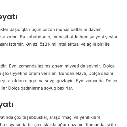
əyatı
akter daşıdıqları üçün bəzən münasibətlərini davam
z darıxırlar. Bu səbəbdən o, münasibətdə həmişə yeni şeylər
 istəmir. Ən azı özü kimi intellektual və ağıllı biri ilə
ətdir. Eyni zamanda lazımsız səmimiyyəti də sevmir. Dolça
n şəxsiyyətinə önəm verirlər. Bundan əlavə, Dolça qadını
rşı tərəfdən diqqət və sevgi gözləyir. Eyni zamanda, Dolça
şilər Dolça qadınlarına soyuq baxırlar.
atı
yatında çox təşəbbüskar, araşdırmaçı və yeniliklərə
ruhu sayəsində bir çox işlərdə uğur qazanır. Komanda işi ilə