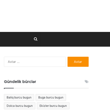
Axtar..
Axtarış:
Gündelik bürclər
Baliq burcu bugun
Buga burcu bugun
Dolca burcu bugun
Ekizler burcu bugun