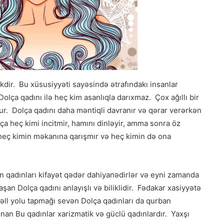
ikdir. Bu xüsusiyyəti sayəsində ətrafındakı insanlar
 Dolça qadını ilə heç kim asanlıqla darıxmaz. Çox ağıllı bir
ur. Dolça qadını daha məntiqli davranır və qərar verərkən
ça heç kimi incitmir, hamını dinləyir, amma sonra öz
heç kimin məkanına qarışmır və heç kimin də ona
n qadınları kifayət qədər dahiyanədirlər və eyni zamanda
laşan Dolça qadını anlayışlı və biliklidir. Fədakar xasiyyətə
Həll yolu tapmağı sevən Dolça qadınları da qurban
ınan Bu qadınlar xarizmatik və güclü qadınlardır. Yaxşı