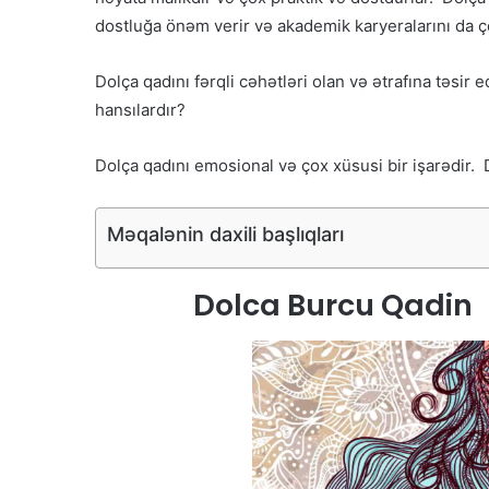
dostluğa önəm verir və akademik karyeralarını da ço
Dolça qadını fərqli cəhətləri olan və ətrafına təsir
hansılardır?
Dolça qadını emosional və çox xüsusi bir işarədir. 
Məqalənin daxili başlıqları
Dolca Burcu Qadin