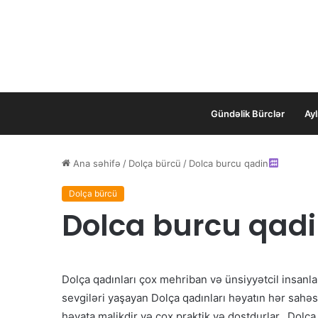
Gündəlik Bürclər
Ayl
Ana səhifə
/
Dolça bürcü
/
Dolca burcu qadin
Dolça bürcü
Dolca burcu qad
Dolça qadınları çox mehriban və ünsiyyətcil insanl
sevgiləri yaşayan Dolça qadınları həyatın hər sahəsi
həyata malikdir və çox praktik və dostdurlar. Dolça