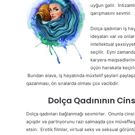
uyğun gəlir. İntizaml
qarışmasını sevmir.
Dolça qadınları iş hə
ideyaları var və onla
intellektual şəxsiyyə
seçilir. Eyni zamand
karyera məqsədlərind
üçün hərəkətə keçirl
Bundan əlavə, iş həyatında müxtəlif şeyləri paylaşa
qazanması, ön sıralarda olması çox vacibdir.
Dolça Qadınının Cinsi
Dolça qadınları bağlanmağı sevmirlər. Onunla cins
açıqdır və partnyorunu razı salmaqda çox müvəffəqiyy
etsin. Erotik filmlər, virtual seks və seksual görünt