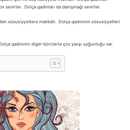
x sevirlər. Dolça qadınları da danışmağı sevirlər.
 edən xüsusiyyətlərə malikdir. Dolça qadınının xüsusiyyətləri
Dolça qadınının digər bürclərlə çox yaxşı uyğunluğu var.