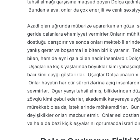
təhsil almağı qarşısına məqsəd qoyan Dolça qadınla
Bundan əlavə, onlar da çox enerjili və canlı şəxsiyy
Azadlıqları uğrunda mübarizə apararkən ən gözəl sevg
geridə qalanlara əhəmiyyət vermirlər.Onların mühiti
dostluğu qarışdırır və sonda onları məktəb illərindən
yanlış qərar və boşanma ilə bitən birlik yaranır. Tə
bilən, həm də eyni qala bilən nadir insanlardır.Dolç
Uşaqlarına kiçik yaşlarında böyüklər kimi yanaşdıqla
bacı kimi qayğı göstərirlər. Uşaqlar Dolça analarını 
Onlar həyatın hər cür sürprizlərinə açıq insanlardır.
sevmirlər. Əgər yaxşı təhsil almış, biliklərindən dü
zövqlü kimi qəbul edərlər, akademik karyeraya uyğun
mürəkkəb olsa da, istəklərində möhkəmdirlər. Günü
dəyişikliklər onları məcbur etmir. Onlar əsl dostlar
və hələ də bəzi kiçik əşyalarını qorumaqda israrlıdır