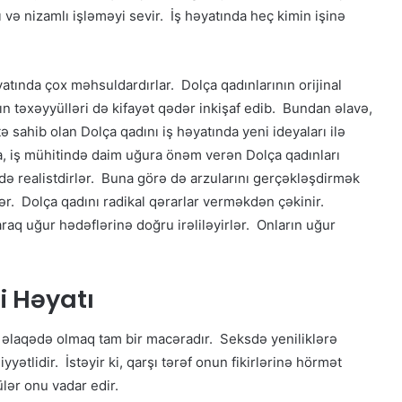
ı və nizamlı işləməyi sevir. İş həyatında heç kimin işinə
yatında çox məhsuldardırlar. Dolça qadınlarının orijinal
rın təxəyyülləri də kifayət qədər inkişaf edib. Bundan əlavə,
tə sahib olan Dolça qadını iş həyatında yeni ideyaları ilə
a, iş mühitində daim uğura önəm verən Dolça qadınları
ə realistdirlər. Buna görə də arzularını gerçəkləşdirmək
ər. Dolça qadını radikal qərarlar verməkdən çəkinir.
raq uğur hədəflərinə doğru irəliləyirlər. Onların uğur
 Həyatı
i əlaqədə olmaq tam bir macəradır. Seksdə yeniliklərə
ətlidir. İstəyir ki, qarşı tərəf onun fikirlərinə hörmət
ülər onu vadar edir.