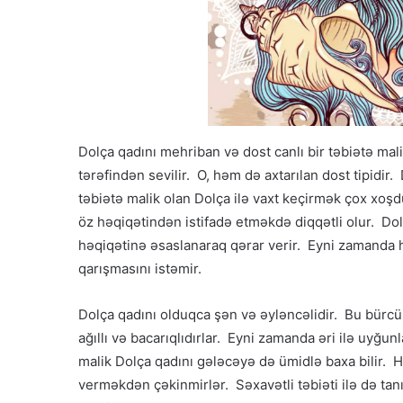
Dolça qadını mehriban və dost canlı bir təbiətə mal
tərəfindən sevilir. O, həm də axtarılan dost tipidir.
təbiətə malik olan Dolça ilə vaxt keçirmək çox xoşd
öz həqiqətindən istifadə etməkdə diqqətli olur. Dol
həqiqətinə əsaslanaraq qərar verir. Eyni zamanda 
qarışmasını istəmir.
Dolça qadını olduqca şən və əyləncəlidir. Bu bürcü
ağıllı və bacarıqlıdırlar. Eyni zamanda əri ilə uyğun
malik Dolça qadını gələcəyə də ümidlə baxa bilir. 
verməkdən çəkinmirlər. Səxavətli təbiəti ilə də tan