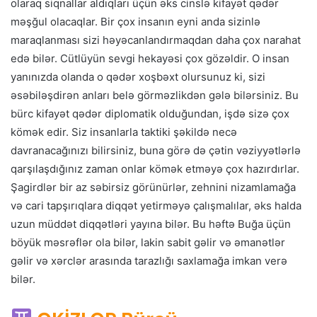
olaraq siqnallar aldıqları üçün əks cinslə kifayət qədər
məşğul olacaqlar. Bir çox insanın eyni anda sizinlə
maraqlanması sizi həyəcanlandırmaqdan daha çox narahat
edə bilər. Cütlüyün sevgi hekayəsi çox gözəldir. O insan
yanınızda olanda o qədər xoşbəxt olursunuz ki, sizi
əsəbiləşdirən anları belə görməzlikdən gələ bilərsiniz. Bu
bürc kifayət qədər diplomatik olduğundan, işdə sizə çox
kömək edir. Siz insanlarla taktiki şəkildə necə
davranacağınızı bilirsiniz, buna görə də çətin vəziyyətlərlə
qarşılaşdığınız zaman onlar kömək etməyə çox hazırdırlar.
Şagirdlər bir az səbirsiz görünürlər, zehnini nizamlamağa
və cari tapşırıqlara diqqət yetirməyə çalışmalılar, əks halda
uzun müddət diqqətləri yayına bilər. Bu həftə Buğa üçün
böyük məsrəflər ola bilər, lakin sabit gəlir və əmanətlər
gəlir və xərclər arasında tarazlığı saxlamağa imkan verə
bilər.