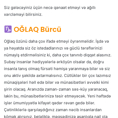
Siz gələcəyiniz üçün necə qənaət etməyi və ağıllı
xərcləməyi bilirsiniz.
OĞLAQ Bürcü
Oğlaq özünü daha çox ifadə etməyi öyrənməlidir. İşdə və
ya həyatda siz öz istedadlarınızı və güclü tərəflərinizi
nümayiş etdirməlisiniz ki, daha çox tanınıb diqqət alasınız.
Subay insanlar hədiyyələrlə ərköyün olsalar da, doğru
insanla tanış olmaq fürsəti həmişə yaranmaya bilər və siz
onu aktiv şəkildə axtarmalısınız. Cütlüklər bir çox lazımsız
münaqişələri həll edə bilər və münasibətləri əvvəlki kimi
şirin olacaq. Aranızda zaman-zaman səs-küy yaranacaq,
lakin bu, münasibətlərinizə təsir etməyəcək. Yeni həftədə
işlər ümumiyyətlə kifayət qədər rəvan gedə bilər.
Çətinliklərlə qarşılaşdığınız zaman nəcib insanlardan
kömək alırsınız, beləliklə, məqsədinizə asanlıqla nail ola