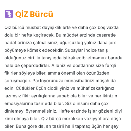
QİZ Bürcü
Qız bürcü müsbət dəyişikliklərlə və daha çox boş vaxtla
dolu bir həftə keçirəcək. Bu müddət ərzində cəsarətlə
hədəflərinizə çatmalısınız, uğursuzluq yalnız daha çox
böyüməyə kömək edəcəkdir. Subaylar indicə tanış
olduğunuz biri ilə tanışlıqda iştirak edib-etməmək barədə
hələ də çəpərdədirlər. Ailəniz və dostlarınız sizə fərqli
fikirlər söyləyə bilər, amma önəmli olan özünüzdən
soruşmaqdır. Partnyorunuza münasibətinizi müşahidə
edin. Cütlüklər üçün ciddiliyiniz və mühafizəkarlığınız
lazımsız fikir ayrılıqlarına səbəb ola bilər və hər ikinizin
emosiyalarına təsir edə bilər. Siz o insanı daha çox
dinləməyi öyrənməlisiniz. Həftə ərzində işlər gözlənildiyi
kimi olmaya bilər. Qız bürcü mürəkkəb vəziyyətlərə düşə
bilər. Buna görə də, ən təsirli həlli tapmaq üçün hər şeyi