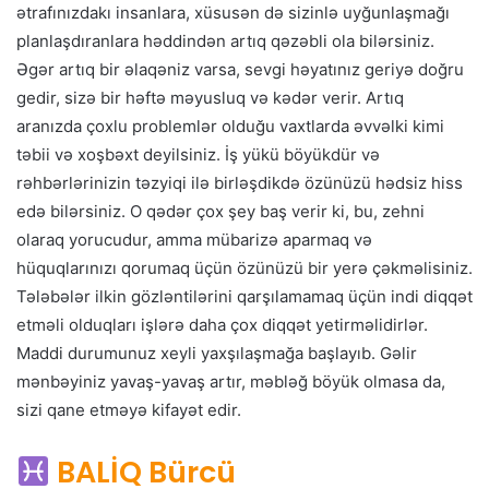
ətrafınızdakı insanlara, xüsusən də sizinlə uyğunlaşmağı
planlaşdıranlara həddindən artıq qəzəbli ola bilərsiniz.
Əgər artıq bir əlaqəniz varsa, sevgi həyatınız geriyə doğru
gedir, sizə bir həftə məyusluq və kədər verir. Artıq
aranızda çoxlu problemlər olduğu vaxtlarda əvvəlki kimi
təbii və xoşbəxt deyilsiniz. İş yükü böyükdür və
rəhbərlərinizin təzyiqi ilə birləşdikdə özünüzü hədsiz hiss
edə bilərsiniz. O qədər çox şey baş verir ki, bu, zehni
olaraq yorucudur, amma mübarizə aparmaq və
hüquqlarınızı qorumaq üçün özünüzü bir yerə çəkməlisiniz.
Tələbələr ilkin gözləntilərini qarşılamamaq üçün indi diqqət
etməli olduqları işlərə daha çox diqqət yetirməlidirlər.
Maddi durumunuz xeyli yaxşılaşmağa başlayıb. Gəlir
mənbəyiniz yavaş-yavaş artır, məbləğ böyük olmasa da,
sizi qane etməyə kifayət edir.
BALİQ Bürcü