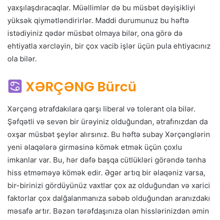
yaxşılaşdıracaqlar. Müəllimlər də bu müsbət dəyişikliyi
yüksək qiymətləndirirlər. Maddi durumunuz bu həftə
istədiyiniz qədər müsbət olmaya bilər, ona görə də
ehtiyatla xərcləyin, bir çox vacib işlər üçün pula ehtiyacınız
ola bilər.
XƏRÇƏNG Bürcü
Xərçəng ətrafdakılara qarşı liberal və tolerant ola bilər.
Şəfqətli və sevən bir ürəyiniz olduğundan, ətrafınızdan da
oxşar müsbət şeylər alırsınız. Bu həftə subay Xərçənglərin
yeni əlaqələrə girməsinə kömək etmək üçün çoxlu
imkanlar var. Bu, hər dəfə başqa cütlükləri görəndə tənha
hiss etməməyə kömək edir. Əgər artıq bir əlaqəniz varsa,
bir-birinizi gördüyünüz vaxtlar çox az olduğundan və xarici
faktorlar çox dalğalanmanıza səbəb olduğundan aranızdakı
məsafə artır. Bəzən tərəfdaşınıza olan hisslərinizdən əmin