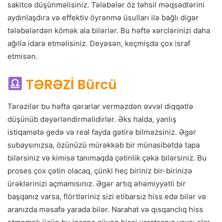
sakitcə düşünməlisiniz. Tələbələr öz təhsil məqsədlərini
aydınlaşdıra və effektiv öyrənmə üsulları ilə bağlı digər
tələbələrdən kömək ala bilərlər. Bu həftə xərclərinizi daha
ağılla idarə etməlisiniz. Deyəsən, keçmişdə çox israf
etmisən.
TƏRƏZİ Bürcü
Tərəzilər bu həftə qərarlar verməzdən əvvəl diqqətlə
düşünüb dəyərləndirməlidirlər. Əks halda, yanlış
istiqamətə gedə və real fayda gətirə bilməzsiniz. Əgər
subaysınızsa, özünüzü mürəkkəb bir münasibətdə tapa
bilərsiniz və kimisə tanımaqda çətinlik çəkə bilərsiniz. Bu
proses çox çətin olacaq, çünki heç biriniz bir-birinizə
ürəklərinizi açmamısınız. Əgər artıq əhəmiyyətli bir
başqanız varsa, flörtləriniz sizi etibarsız hiss edə bilər və
aranızda məsafə yarada bilər. Narahat və qısqanclıq hiss