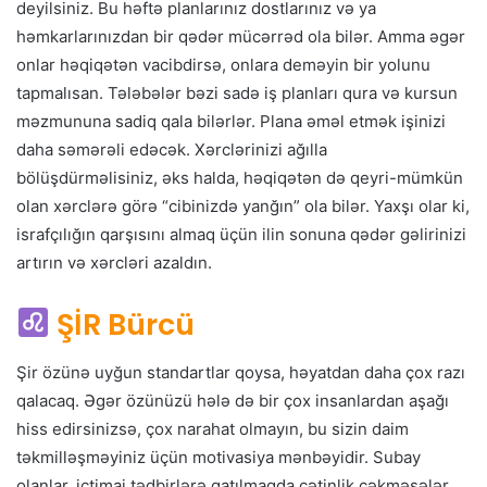
deyilsiniz. Bu həftə planlarınız dostlarınız və ya
həmkarlarınızdan bir qədər mücərrəd ola bilər. Amma əgər
onlar həqiqətən vacibdirsə, onlara deməyin bir yolunu
tapmalısan. Tələbələr bəzi sadə iş planları qura və kursun
məzmununa sadiq qala bilərlər. Plana əməl etmək işinizi
daha səmərəli edəcək. Xərclərinizi ağılla
bölüşdürməlisiniz, əks halda, həqiqətən də qeyri-mümkün
olan xərclərə görə “cibinizdə yanğın” ola bilər. Yaxşı olar ki,
israfçılığın qarşısını almaq üçün ilin sonuna qədər gəlirinizi
artırın və xərcləri azaldın.
ŞİR Bürcü
Şir özünə uyğun standartlar qoysa, həyatdan daha çox razı
qalacaq. Əgər özünüzü hələ də bir çox insanlardan aşağı
hiss edirsinizsə, çox narahat olmayın, bu sizin daim
təkmilləşməyiniz üçün motivasiya mənbəyidir. Subay
olanlar, ictimai tədbirlərə qatılmaqda çətinlik çəkməsələr,