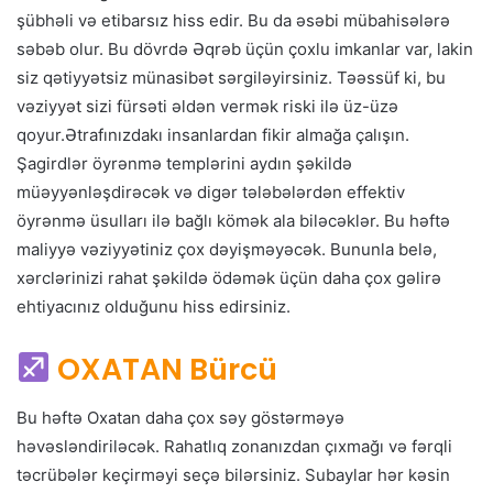
şübhəli və etibarsız hiss edir. Bu da əsəbi mübahisələrə
səbəb olur. Bu dövrdə Əqrəb üçün çoxlu imkanlar var, lakin
siz qətiyyətsiz münasibət sərgiləyirsiniz. Təəssüf ki, bu
vəziyyət sizi fürsəti əldən vermək riski ilə üz-üzə
qoyur.Ətrafınızdakı insanlardan fikir almağa çalışın.
Şagirdlər öyrənmə templərini aydın şəkildə
müəyyənləşdirəcək və digər tələbələrdən effektiv
öyrənmə üsulları ilə bağlı kömək ala biləcəklər. Bu həftə
maliyyə vəziyyətiniz çox dəyişməyəcək. Bununla belə,
xərclərinizi rahat şəkildə ödəmək üçün daha çox gəlirə
ehtiyacınız olduğunu hiss edirsiniz.
OXATAN Bürcü
Bu həftə Oxatan daha çox səy göstərməyə
həvəsləndiriləcək. Rahatlıq zonanızdan çıxmağı və fərqli
təcrübələr keçirməyi seçə bilərsiniz. Subaylar hər kəsin