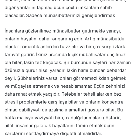
digər yarılarını tapmaq üçün çoxlu imkanlara sahib
olacaqlar. Sadəcə münasibətlərinizi genişləndirmək
İnsanlara gözlənilməz münasibətlər gətirməklə yanaşı,
onların həyatını daha rəngarəng edir. Artıq münasibətdə
olanlar romantik anlardan həzz alır və bir çox sürprizlərlə
təravət gətirir. İkiniz arasında kiçik mübahisələr qaçılmaz
ola bilər, lakin tez keçəcək. Şir bürcünün səyləri hər zaman
özünüzlə qürur hissi yaradır, lakin hamı bundan xəbərdar
deyil. Şübhələriniz varsa, onları görməməzlikdən gəlmək
və müqayisə etməmək və hesablamamaq üçün zehninizi
daha rahat etmək yaxşıdır. Tələbələr təhsil alarkən bəzi
stresli problemlərlə qarşılaşa bilər və onların konsentrə
olmaq qabiliyyəti də azalma əlamətləri göstərə bilər. Bu
həftə maliyyə vəziyyəti bir çox dalğalanmaları göstərir,
ailəli insanlar gələcək həyatlarını təmin etmək üçün
xərclərini sərtləşdirməyə diqqətli olmalıdırlar.