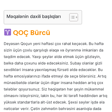
Məqalənin daxili başlıqları
QOÇ Bürcü
Deyəsən Qoçun yeni həftəsi çox rahat keçəcək. Bu həftə
sizin üçün çoxlu qarşılıqlı əlaqə və öyrənmə imkanları da
təqdim edəcək. Yaxşı şeylər əldə etmək üçün gözləyin,
bəlkə daha çoxunu əldə edəcəksiniz. Subay olanlar gizli
sevdikləri insana yaxınlaşmaq fürsəti əldə edəcəklər. Bu
həftə emosiyalarınızı ifadə etməyi də seçə bilərsiniz. Artıq
münasibətdə olanlar üçün digər insana həddən artıq çox
tələblər qoyursunuz. Siz həqiqətən hər şeyin mükəmməl
olmasını istəyirsiniz, lakin bu, hər iki tərəfi həddindən artıq
yüksək standartlarla alt-üst edəcək. Şəxsi səylər işdə əla
nəticələr verir. Çətin zəhmətin bəhrəsini asanlıqla dada