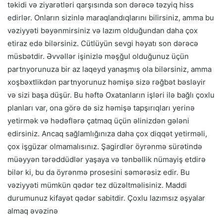
təkidi və ziyarətləri qarşısında son dərəcə təzyiq hiss
edirlər. Onların sizinlə maraqlandıqlarını bilirsiniz, amma bu
vəziyyəti bəyənmirsiniz və lazım olduğundan daha çox
etiraz edə bilərsiniz. Cütlüyün sevgi həyatı son dərəcə
müsbətdir. Əvvəllər işinizlə məşğul olduğunuz üçün
partnyorunuza bir az laqeyd yanaşmış ola bilərsiniz, amma
xoşbəxtlikdən partnyorunuz həmişə sizə rəğbət bəsləyir
və sizi başa düşür. Bu həftə Oxatanların işləri ilə bağlı çoxlu
planları var, ona görə də siz həmişə tapşırıqları yerinə
yetirmək və hədəflərə çatmaq üçün əlinizdən gələni
edirsiniz. Ancaq sağlamlığınıza daha çox diqqət yetirməli,
çox işgüzar olmamalısınız. Şagirdlər öyrənmə sürətində
müəyyən tərəddüdlər yaşaya və tənbəllik nümayiş etdirə
bilər ki, bu da öyrənmə prosesini səmərəsiz edir. Bu
vəziyyəti mümkün qədər tez düzəltməlisiniz. Maddi
durumunuz kifayət qədər sabitdir. Çoxlu lazımsız əşyalar
almaq əvəzinə