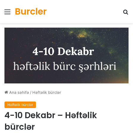
Burcler
Menyu
Ax
Ana səhifə
/
Həftəlik bürclər
Həftəlik bürclər
4-10 Dekabr – Həftəlik
bürclər