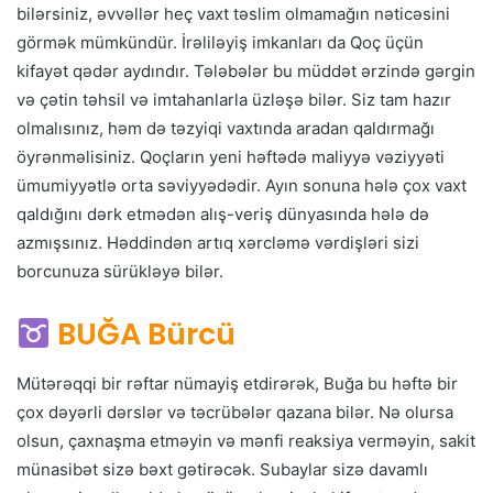
bilərsiniz, əvvəllər heç vaxt təslim olmamağın nəticəsini
görmək mümkündür. İrəliləyiş imkanları da Qoç üçün
kifayət qədər aydındır. Tələbələr bu müddət ərzində gərgin
və çətin təhsil və imtahanlarla üzləşə bilər. Siz tam hazır
olmalısınız, həm də təzyiqi vaxtında aradan qaldırmağı
öyrənməlisiniz. Qoçların yeni həftədə maliyyə vəziyyəti
ümumiyyətlə orta səviyyədədir. Ayın sonuna hələ çox vaxt
qaldığını dərk etmədən alış-veriş dünyasında hələ də
azmışsınız. Həddindən artıq xərcləmə vərdişləri sizi
borcunuza sürükləyə bilər.
BUĞA Bürcü
Mütərəqqi bir rəftar nümayiş etdirərək, Buğa bu həftə bir
çox dəyərli dərslər və təcrübələr qazana bilər. Nə olursa
olsun, çaxnaşma etməyin və mənfi reaksiya verməyin, sakit
münasibət sizə bəxt gətirəcək. Subaylar sizə davamlı