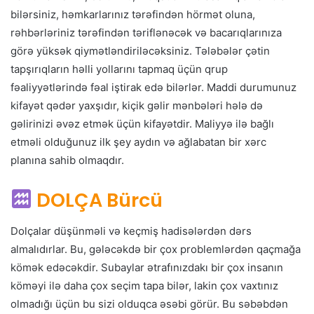
bilərsiniz, həmkarlarınız tərəfindən hörmət oluna,
rəhbərləriniz tərəfindən təriflənəcək və bacarıqlarınıza
görə yüksək qiymətləndiriləcəksiniz. Tələbələr çətin
tapşırıqların həlli yollarını tapmaq üçün qrup
fəaliyyətlərində fəal iştirak edə bilərlər. Maddi durumunuz
kifayət qədər yaxşıdır, kiçik gəlir mənbələri hələ də
gəlirinizi əvəz etmək üçün kifayətdir. Maliyyə ilə bağlı
etməli olduğunuz ilk şey aydın və ağlabatan bir xərc
planına sahib olmaqdır.
DOLÇA Bürcü
Dolçalar düşünməli və keçmiş hadisələrdən dərs
almalıdırlar. Bu, gələcəkdə bir çox problemlərdən qaçmağa
kömək edəcəkdir. Subaylar ətrafınızdakı bir çox insanın
köməyi ilə daha çox seçim tapa bilər, lakin çox vaxtınız
olmadığı üçün bu sizi olduqca əsəbi görür. Bu səbəbdən