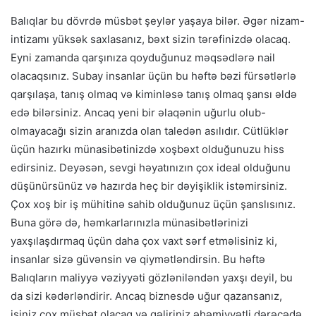
Balıqlar bu dövrdə müsbət şeylər yaşaya bilər. Əgər nizam-
intizamı yüksək saxlasanız, bəxt sizin tərəfinizdə olacaq.
Eyni zamanda qarşınıza qoyduğunuz məqsədlərə nail
olacaqsınız. Subay insanlar üçün bu həftə bəzi fürsətlərlə
qarşılaşa, tanış olmaq və kiminləsə tanış olmaq şansı əldə
edə bilərsiniz. Ancaq yeni bir əlaqənin uğurlu olub-
olmayacağı sizin aranızda olan taledən asılıdır. Cütlüklər
üçün hazırkı münasibətinizdə xoşbəxt olduğunuzu hiss
edirsiniz. Deyəsən, sevgi həyatınızın çox ideal olduğunu
düşünürsünüz və hazırda heç bir dəyişiklik istəmirsiniz.
Çox xoş bir iş mühitinə sahib olduğunuz üçün şanslısınız.
Buna görə də, həmkarlarınızla münasibətlərinizi
yaxşılaşdırmaq üçün daha çox vaxt sərf etməlisiniz ki,
insanlar sizə güvənsin və qiymətləndirsin. Bu həftə
Balıqların maliyyə vəziyyəti gözləniləndən yaxşı deyil, bu
da sizi kədərləndirir. Ancaq biznesdə uğur qazansanız,
işiniz çox müsbət olacaq və gəliriniz əhəmiyyətli dərəcədə