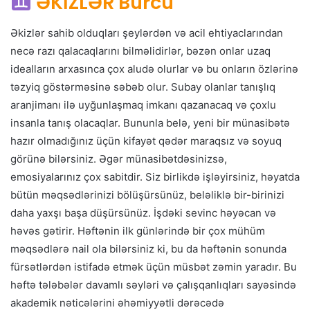
ƏKİZLƏR Bürcü
Əkizlər sahib olduqları şeylərdən və acil ehtiyaclarından
necə razı qalacaqlarını bilməlidirlər, bəzən onlar uzaq
idealların arxasınca çox aludə olurlar və bu onların özlərinə
təzyiq göstərməsinə səbəb olur. Subay olanlar tanışlıq
aranjimanı ilə uyğunlaşmaq imkanı qazanacaq və çoxlu
insanla tanış olacaqlar. Bununla belə, yeni bir münasibətə
hazır olmadığınız üçün kifayət qədər maraqsız və soyuq
görünə bilərsiniz. Əgər münasibətdəsinizsə,
emosiyalarınız çox sabitdir. Siz birlikdə işləyirsiniz, həyatda
bütün məqsədlərinizi bölüşürsünüz, beləliklə bir-birinizi
daha yaxşı başa düşürsünüz. İşdəki sevinc həyəcan və
həvəs gətirir. Həftənin ilk günlərində bir çox mühüm
məqsədlərə nail ola bilərsiniz ki, bu da həftənin sonunda
fürsətlərdən istifadə etmək üçün müsbət zəmin yaradır. Bu
həftə tələbələr davamlı səyləri və çalışqanlıqları sayəsində
akademik nəticələrini əhəmiyyətli dərəcədə