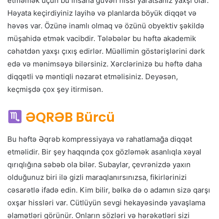
etməmək üçün bu insana güvən hissi yaratsanız yaxşı olar.
Həyata keçirdiyiniz layihə və planlarda böyük diqqət və
həvəs var. Özünə inamlı olmaq və özünü obyektiv şəkildə
müşahidə etmək vacibdir. Tələbələr bu həftə akademik
cəhətdən yaxşı çıxış edirlər. Müəllimin göstərişlərini dərk
edə və mənimsəyə bilərsiniz. Xərclərinizə bu həftə daha
diqqətli və məntiqli nəzarət etməlisiniz. Deyəsən,
keçmişdə çox şey itirmisən.
ƏQRƏB Bürcü
Bu həftə Əqrəb kompressiyaya və rahatlamağa diqqət
etməlidir. Bir şey haqqında çox gözləmək asanlıqla xəyal
qırıqlığına səbəb ola bilər. Subaylar, çevrənizdə yaxın
olduğunuz biri ilə gizli maraqlanırsınızsa, fikirlərinizi
cəsarətlə ifadə edin. Kim bilir, bəlkə də o adamın sizə qarşı
oxşar hissləri var. Cütlüyün sevgi hekayəsində yavaşlama
əlamətləri görünür. Onların sözləri və hərəkətləri sizi