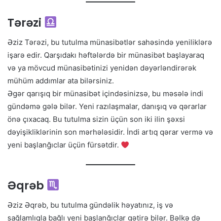
Tərəzi
Əziz Tərəzi, bu tutulma münasibətlər sahəsində yeniliklərə
işarə edir. Qarşıdakı həftələrdə bir münasibət başlayaraq
və ya mövcud münasibətinizi yenidən dəyərləndirərək
mühüm addımlar ata bilərsiniz.
Əgər qarışıq bir münasibət içindəsinizsə, bu məsələ indi
gündəmə gələ bilər. Yeni razılaşmalar, danışıq və qərarlar
önə çıxacaq. Bu tutulma sizin üçün son iki ilin şəxsi
dəyişikliklərinin son mərhələsidir. İndi artıq qərar vermə və
yeni başlanğıclar üçün fürsətdir.
Əqrəb
Əziz Əqrəb, bu tutulma gündəlik həyatınız, iş və
sağlamlıqla bağlı yeni başlanğıclar gətirə bilər. Bəlkə də