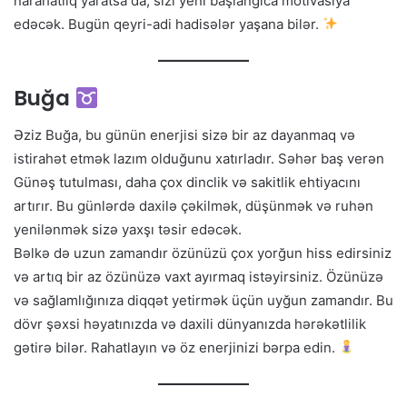
narahatlıq yaratsa da, sizi yeni başlanğıca motivasiya
edəcək. Bugün qeyri-adi hadisələr yaşana bilər.
Buğa
Əziz Buğa, bu günün enerjisi sizə bir az dayanmaq və
istirahət etmək lazım olduğunu xatırladır. Səhər baş verən
Günəş tutulması, daha çox dinclik və sakitlik ehtiyacını
artırır. Bu günlərdə daxilə çəkilmək, düşünmək və ruhən
yenilənmək sizə yaxşı təsir edəcək.
Bəlkə də uzun zamandır özünüzü çox yorğun hiss edirsiniz
və artıq bir az özünüzə vaxt ayırmaq istəyirsiniz. Özünüzə
və sağlamlığınıza diqqət yetirmək üçün uyğun zamandır. Bu
dövr şəxsi həyatınızda və daxili dünyanızda hərəkətlilik
gətirə bilər. Rahatlayın və öz enerjinizi bərpa edin.