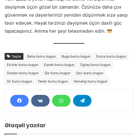
dəyişmək üçün gözəl bir zamandır. Özünüzə daha çox
güvənmək və dəyərlərinizi yenidən düşünmək sizə yaxşı
təsir edəcək. Həyat tərzinizi dəyişmək üçün daxili güc
tapacaqsınız. Amma hər şeyi tələsmədən edin.
Təqlər
Baliq burcu bugun
Buga burcu bugun
Dolca burcu bugun
Ekizler burcu bugun
Eqreb burcu bugun
Oglaq burcu bugun
Oxatan burcu bugun
Qiz burcu bugun
Qoc burcu bugun
Sir burcu bugun
Terezi burcu bugun
Xerceng burcu bugun
Əlaqəli yazılar