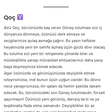
Qoç
Əziz Qoç, bürcünüzdə baş verən Günəş tutulması sizi iç
dünyanıza dönməyə, özünüzü dərk etməyə və
sezgilərinizə qulaq asmağa çağırır. Bu yaxın həftələr
həyatınızda yeni bir səhifə açmaq üçün güclü dövr olacaq.
Bu tutulma sizi yeni bir istiqamətə yönəldə bilər və
müstəqilliklə yanaşı münasibət ehtiyaclarınızı daha yaxşı
başa düşməyinizə kömək edəcək.
Əgər özünüzdə və görünüşünüzdə dəyişiklik etmək
istəyirsinizsə, indi bunun üçün uyğun vaxtdır. Bu dövrə
necə yanaşırsınızsa, ilin qalanı da həmin şəkildə davam
edəcək. Bu, bürcünüzdəki son Günəş tutulmasıdır, fürsəti
qaçırmayın! Özünüzü yeni görünüş, danışıq tərzi və ya
təqdimatla ifadə etmə zamanıdır. Dəyişikliklər bir az