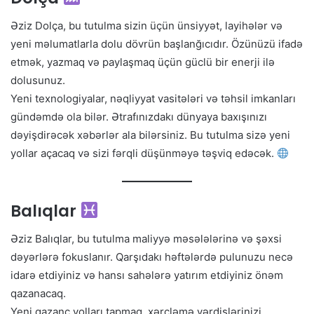
Əziz Dolça, bu tutulma sizin üçün ünsiyyət, layihələr və
yeni məlumatlarla dolu dövrün başlanğıcıdır. Özünüzü ifadə
etmək, yazmaq və paylaşmaq üçün güclü bir enerji ilə
dolusunuz.
Yeni texnologiyalar, nəqliyyat vasitələri və təhsil imkanları
gündəmdə ola bilər. Ətrafınızdakı dünyaya baxışınızı
dəyişdirəcək xəbərlər ala bilərsiniz. Bu tutulma sizə yeni
yollar açacaq və sizi fərqli düşünməyə təşviq edəcək.
Balıqlar
Əziz Balıqlar, bu tutulma maliyyə məsələlərinə və şəxsi
dəyərlərə fokuslanır. Qarşıdakı həftələrdə pulunuzu necə
idarə etdiyiniz və hansı sahələrə yatırım etdiyiniz önəm
qazanacaq.
Yeni qazanc yolları tapmaq, xərcləmə vərdişlərinizi