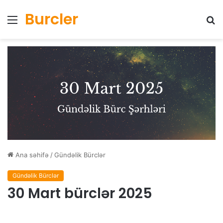
Burcler
Menyu
Ax
Ana səhifə
/
Gündəlik Bürclər
Gündəlik Bürclər
30 Mart bürclər 2025