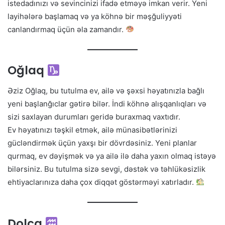
istedadınızı və sevincinizi ifadə etməyə imkan verir. Yeni
layihələrə başlamaq və ya köhnə bir məşğuliyyəti
canlandırmaq üçün əla zamandır.
Oğlaq
Əziz Oğlaq, bu tutulma ev, ailə və şəxsi həyatınızla bağlı
yeni başlanğıclar gətirə bilər. İndi köhnə alışqanlıqları və
sizi saxlayan durumları geridə buraxmaq vaxtıdır.
Ev həyatınızı təşkil etmək, ailə münasibətlərinizi
gücləndirmək üçün yaxşı bir dövrdəsiniz. Yeni planlar
qurmaq, ev dəyişmək və ya ailə ilə daha yaxın olmaq istəyə
bilərsiniz. Bu tutulma sizə sevgi, dəstək və təhlükəsizlik
ehtiyaclarınıza daha çox diqqət göstərməyi xatırladır.
Dolça