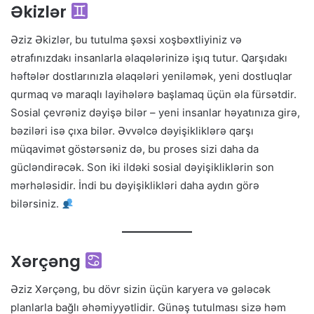
Əkizlər
Əziz Əkizlər, bu tutulma şəxsi xoşbəxtliyiniz və
ətrafınızdakı insanlarla əlaqələrinizə işıq tutur. Qarşıdakı
həftələr dostlarınızla əlaqələri yeniləmək, yeni dostluqlar
qurmaq və maraqlı layihələrə başlamaq üçün əla fürsətdir.
Sosial çevrəniz dəyişə bilər – yeni insanlar həyatınıza girə,
bəziləri isə çıxa bilər. Əvvəlcə dəyişikliklərə qarşı
müqavimət göstərsəniz də, bu proses sizi daha da
gücləndirəcək. Son iki ildəki sosial dəyişikliklərin son
mərhələsidir. İndi bu dəyişiklikləri daha aydın görə
bilərsiniz.
Xərçəng
Əziz Xərçəng, bu dövr sizin üçün karyera və gələcək
planlarla bağlı əhəmiyyətlidir. Günəş tutulması sizə həm