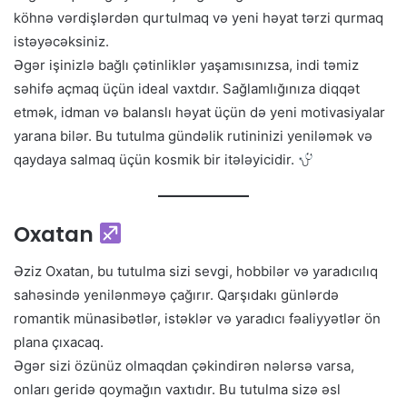
köhnə vərdişlərdən qurtulmaq və yeni həyat tərzi qurmaq
istəyəcəksiniz.
Əgər işinizlə bağlı çətinliklər yaşamısınızsa, indi təmiz
səhifə açmaq üçün ideal vaxtdır. Sağlamlığınıza diqqət
etmək, idman və balanslı həyat üçün də yeni motivasiyalar
yarana bilər. Bu tutulma gündəlik rutininizi yeniləmək və
qaydaya salmaq üçün kosmik bir itələyicidir.
Oxatan
Əziz Oxatan, bu tutulma sizi sevgi, hobbilər və yaradıcılıq
sahəsində yenilənməyə çağırır. Qarşıdakı günlərdə
romantik münasibətlər, istəklər və yaradıcı fəaliyyətlər ön
plana çıxacaq.
Əgər sizi özünüz olmaqdan çəkindirən nələrsə varsa,
onları geridə qoymağın vaxtıdır. Bu tutulma sizə əsl