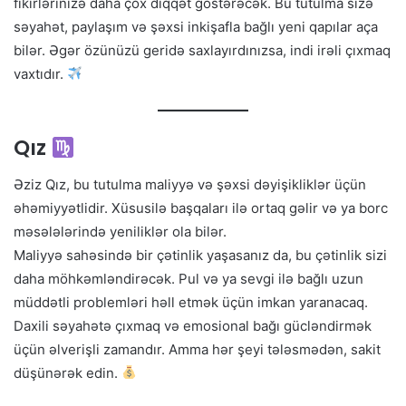
fikirlərinizə daha çox diqqət göstərəcək. Bu tutulma sizə
səyahət, paylaşım və şəxsi inkişafla bağlı yeni qapılar aça
bilər. Əgər özünüzü geridə saxlayırdınızsa, indi irəli çıxmaq
vaxtıdır.
Qız
Əziz Qız, bu tutulma maliyyə və şəxsi dəyişikliklər üçün
əhəmiyyətlidir. Xüsusilə başqaları ilə ortaq gəlir və ya borc
məsələlərində yeniliklər ola bilər.
Maliyyə sahəsində bir çətinlik yaşasanız da, bu çətinlik sizi
daha möhkəmləndirəcək. Pul və ya sevgi ilə bağlı uzun
müddətli problemləri həll etmək üçün imkan yaranacaq.
Daxili səyahətə çıxmaq və emosional bağı gücləndirmək
üçün əlverişli zamandır. Amma hər şeyi tələsmədən, sakit
düşünərək edin.