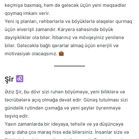
keçmişə baxmaq, həm də gələcək üçün yeni məqsədlər
qoymaq imkanı verir.
Yeni iş planları, rəhbərlərlə və böyüklərlə əlaqələr qurmaq
üçün əlverişli zamandır. Karyera sahəsində böyük
dəyişikliklər ola bilər. İtibarınız və mövqeyiniz yenilənə
bilər. Gələcəklə bağlı qərarlar almaq üçün enerjili və
motivasiyalı olacaqsınız.
Şir
Əziz Şir, bu dövr sizi ruhən böyüməyə, yeni biliklərə və
təcrübələrə açıq olmağa dəvət edir. Günəş tutulması sizi
gündəlik rutindən çıxmağa və yeni şeylər öyrənməyə
təşviq edir.
Yaxın zamanlarda bir ideyaya, təhsilə və ya düşüncəyə
qarşı daha çox maraq hiss edə bilərsiniz. İnsanlar sizə və