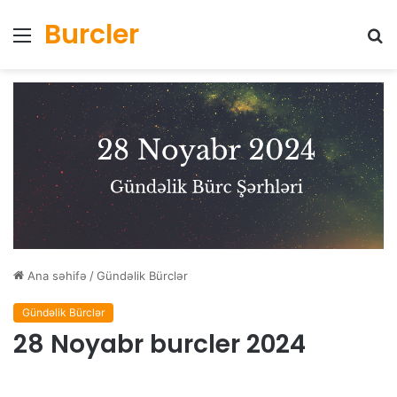
Burcler
Menyu
Ax
Ana səhifə
/
Gündəlik Bürclər
Gündəlik Bürclər
28 Noyabr burcler 2024