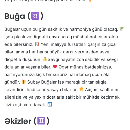
Buğa (
)
Buğalar üçün bu gün sakitlik və harmoniya günü olacaq.
İşdə planlı və diqqətli davranaraq müsbət nəticələr əldə
edə bilərsiniz.
Yeni maliyyə fürsətləri qarşınıza çıxa
bilər, amma hər hansı böyük qərar verməzdən əvvəl
diqqətlə düşünün.
Sevgi həyatınızda sabitlik və sevgi
dolu anlar yaşana bilər.
Əgər münasibətdəsinizsə,
partnyorunuza kiçik bir sürpriz hazırlamaq üçün əla
gündür.
Subay Buğalar isə maraqlı bir tanışlıqla
sevindirici hadisələr yaşaya bilərlər.
Axşam saatlarını
ailənizlə və ya yaxın dostlarla sakit bir mühitdə keçirmək
sizi xoşbəxt edəcək.
Əkizlər (
)