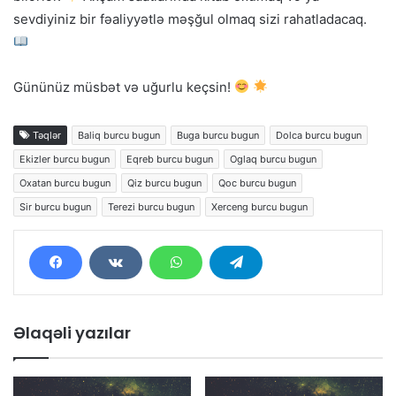
sevdiyiniz bir fəaliyyətlə məşğul olmaq sizi rahatladacaq.
Gününüz müsbət və uğurlu keçsin!
Təqlər
Baliq burcu bugun
Buga burcu bugun
Dolca burcu bugun
Ekizler burcu bugun
Eqreb burcu bugun
Oglaq burcu bugun
Oxatan burcu bugun
Qiz burcu bugun
Qoc burcu bugun
Sir burcu bugun
Terezi burcu bugun
Xerceng burcu bugun
Əlaqəli yazılar