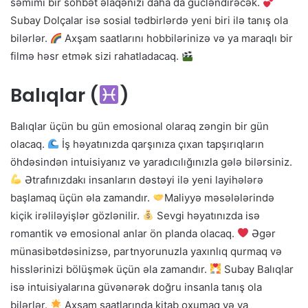
səmimi bir söhbət əlaqənizi daha da gücləndirəcək.
Subay Dolçalar isə sosial tədbirlərdə yeni biri ilə tanış ola
bilərlər.
Axşam saatlarını hobbilərinizə və ya maraqlı bir
filmə həsr etmək sizi rahatladacaq.
Balıqlar (
)
Balıqlar üçün bu gün emosional olaraq zəngin bir gün
olacaq.
İş həyatınızda qarşınıza çıxan tapşırıqların
öhdəsindən intuisiyanız və yaradıcılığınızla gələ bilərsiniz.
Ətrafınızdakı insanların dəstəyi ilə yeni layihələrə
başlamaq üçün əla zamandır.
Maliyyə məsələlərində
kiçik irəliləyişlər gözlənilir.
Sevgi həyatınızda isə
romantik və emosional anlar ön planda olacaq.
Əgər
münasibətdəsinizsə, partnyorunuzla yaxınlıq qurmaq və
hisslərinizi bölüşmək üçün əla zamandır.
Subay Balıqlar
isə intuisiyalarına güvənərək doğru insanla tanış ola
bilərlər.
Axşam saatlarında kitab oxumaq və ya