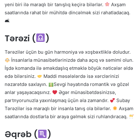
yeni biri ilə maraqlı bir tanışlıq keçirə bilərlər.
Axşam
saatlarında rahat bir mühitdə dincəlmək sizi rahatladacaq.
🛋
Tərəzi (
)
Tərəzilər üçün bu gün harmoniya və xoşbəxtliklə doludur.
İnsanlarla münasibətlərinizdə daha açıq və səmimi olun.
İşdə komanda ilə əməkdaşlıq etməklə böyük nəticələr əldə
edə bilərsiniz.
Maddi məsələlərdə isə xərclərinizi
nəzarətdə saxlayın.
Sevgi həyatında romantik və gözəl
anlar yaşayacaqsınız.
Əgər münasibətdəsinizsə,
partnyorunuzla yaxınlaşmaq üçün əla zamandır.
Subay
Tərəzilər isə maraqlı bir insanla tanış ola bilərlər.
Axşam
saatlarında dostlarla bir araya gəlmək sizi ruhlandıracaq.
Əqrəb (
)