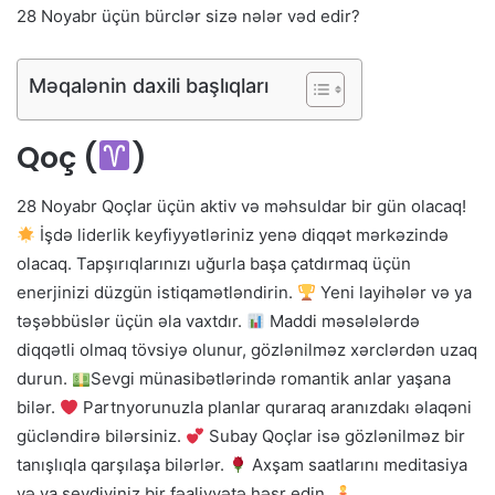
28 Noyabr üçün bürclər sizə nələr vəd edir?
Məqalənin daxili başlıqları
Qoç (
)
28 Noyabr Qoçlar üçün aktiv və məhsuldar bir gün olacaq!
İşdə liderlik keyfiyyətləriniz yenə diqqət mərkəzində
olacaq. Tapşırıqlarınızı uğurla başa çatdırmaq üçün
enerjinizi düzgün istiqamətləndirin.
Yeni layihələr və ya
təşəbbüslər üçün əla vaxtdır.
Maddi məsələlərdə
diqqətli olmaq tövsiyə olunur, gözlənilməz xərclərdən uzaq
durun.
Sevgi münasibətlərində romantik anlar yaşana
bilər.
Partnyorunuzla planlar quraraq aranızdakı əlaqəni
gücləndirə bilərsiniz.
Subay Qoçlar isə gözlənilməz bir
tanışlıqla qarşılaşa bilərlər.
Axşam saatlarını meditasiya
və ya sevdiyiniz bir fəaliyyətə həsr edin.