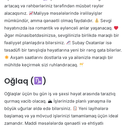
artacaq və rəhbərləriniz tərəfindən müsbət rəylər
alacaqsınız.
Maliyyə məsələlərində irəliləyişlər
mümkündür, amma qənaətli olmaq faydalıdır.
Sevgi
həyatınızda isə romantik və əyləncəli anlar yaşanacaq.
Əgər münasibətdəsinizsə, sevgilinizlə birlikdə maraqlı bir
fəaliyyət planlaşdıra bilərsiniz.
Subay Oxatanlar isə
təsadüfi bir tanışlıqla həyatlarına yeni bir rəng qata bilərlər.
Axşam saatlarını dostlarla və ya ailənizlə maraqlı bir
mühitdə keçirmək sizi ruhlandıracaq.
Oğlaq (
)
Oğlaqlar üçün bu gün iş və şəxsi həyat arasında tarazlıq
qurmaq vacib olacaq. 🏔 İşlərinizdə planlı yanaşma ilə
böyük uğurlar əldə edə bilərsiniz.
Yeni layihələrə
başlamaq və ya mövcud işlərinizi tamamlamaq üçün ideal
zamandır. Maddi məsələlərdə qənaətli və ehtiyatlı