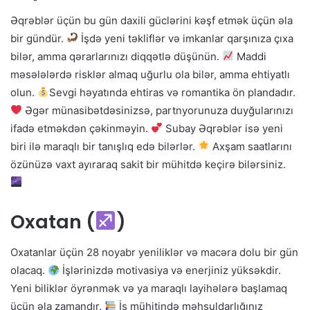
Əqrəblər üçün bu gün daxili güclərini kəşf etmək üçün əla
bir gündür.
İşdə yeni təkliflər və imkanlar qarşınıza çıxa
bilər, amma qərarlarınızı diqqətlə düşünün.
Maddi
məsələlərdə risklər almaq uğurlu ola bilər, amma ehtiyatlı
olun.
Sevgi həyatında ehtiras və romantika ön plandadır.
Əgər münasibətdəsinizsə, partnyorunuza duyğularınızı
ifadə etməkdən çəkinməyin.
Subay Əqrəblər isə yeni
biri ilə maraqlı bir tanışlıq edə bilərlər.
Axşam saatlarını
özünüzə vaxt ayıraraq sakit bir mühitdə keçirə bilərsiniz.
Oxatan (
)
Oxatanlar üçün 28 noyabr yeniliklər və macəra dolu bir gün
olacaq.
İşlərinizdə motivasiya və enerjiniz yüksəkdir.
Yeni biliklər öyrənmək və ya maraqlı layihələrə başlamaq
üçün əla zamandır.
İş mühitində məhsuldarlığınız