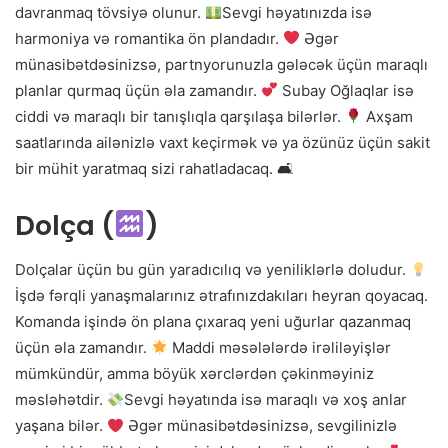
davranmaq tövsiyə olunur.
Sevgi həyatınızda isə
harmoniya və romantika ön plandadır.
Əgər
münasibətdəsinizsə, partnyorunuzla gələcək üçün maraqlı
planlar qurmaq üçün əla zamandır.
Subay Oğlaqlar isə
ciddi və maraqlı bir tanışlıqla qarşılaşa bilərlər.
Axşam
saatlarında ailənizlə vaxt keçirmək və ya özünüz üçün sakit
bir mühit yaratmaq sizi rahatladacaq. 🛋
Dolça (
)
Dolçalar üçün bu gün yaradıcılıq və yeniliklərlə doludur.
İşdə fərqli yanaşmalarınız ətrafınızdakıları heyran qoyacaq.
Komanda işində ön plana çıxaraq yeni uğurlar qazanmaq
üçün əla zamandır.
Maddi məsələlərdə irəliləyişlər
mümkündür, amma böyük xərclərdən çəkinməyiniz
məsləhətdir.
Sevgi həyatında isə maraqlı və xoş anlar
yaşana bilər.
Əgər münasibətdəsinizsə, sevgilinizlə