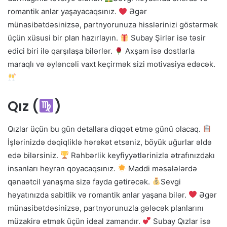
romantik anlar yaşayacaqsınız.
Əgər
münasibətdəsinizsə, partnyorunuza hisslərinizi göstərmək
üçün xüsusi bir plan hazırlayın.
Subay Şirlər isə təsir
edici biri ilə qarşılaşa bilərlər.
Axşam isə dostlarla
maraqlı və əyləncəli vaxt keçirmək sizi motivasiya edəcək.
Qız (
)
Qızlar üçün bu gün detallara diqqət etmə günü olacaq.
İşlərinizdə dəqiqliklə hərəkət etsəniz, böyük uğurlar əldə
edə bilərsiniz.
Rəhbərlik keyfiyyətlərinizlə ətrafınızdakı
insanları heyran qoyacaqsınız.
Maddi məsələlərdə
qənaətcil yanaşma sizə fayda gətirəcək.
Sevgi
həyatınızda sabitlik və romantik anlar yaşana bilər.
Əgər
münasibətdəsinizsə, partnyorunuzla gələcək planlarını
müzakirə etmək üçün ideal zamandır.
Subay Qızlar isə