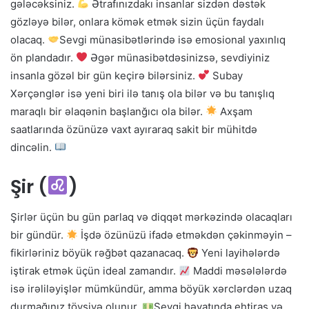
gələcəksiniz.
Ətrafınızdakı insanlar sizdən dəstək
gözləyə bilər, onlara kömək etmək sizin üçün faydalı
olacaq.
Sevgi münasibətlərində isə emosional yaxınlıq
ön plandadır.
Əgər münasibətdəsinizsə, sevdiyiniz
insanla gözəl bir gün keçirə bilərsiniz.
Subay
Xərçənglər isə yeni biri ilə tanış ola bilər və bu tanışlıq
maraqlı bir əlaqənin başlanğıcı ola bilər.
Axşam
saatlarında özünüzə vaxt ayıraraq sakit bir mühitdə
dincəlin.
Şir (
)
Şirlər üçün bu gün parlaq və diqqət mərkəzində olacaqları
bir gündür.
İşdə özünüzü ifadə etməkdən çəkinməyin –
fikirləriniz böyük rəğbət qazanacaq.
Yeni layihələrdə
iştirak etmək üçün ideal zamandır.
Maddi məsələlərdə
isə irəliləyişlər mümkündür, amma böyük xərclərdən uzaq
durmağınız tövsiyə olunur.
Sevgi həyatında ehtiras və