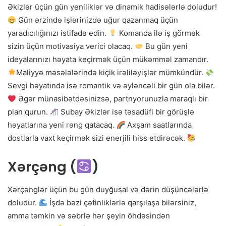
Əkizlər üçün gün yeniliklər və dinamik hadisələrlə doludur!
Gün ərzində işlərinizdə uğur qazanmaq üçün
yaradıcılığınızı istifadə edin.
Komanda ilə iş görmək
sizin üçün motivasiya verici olacaq.
Bu gün yeni
ideyalarınızı həyata keçirmək üçün mükəmməl zamandır.
Maliyyə məsələlərində kiçik irəliləyişlər mümkündür.
Sevgi həyatında isə romantik və əyləncəli bir gün ola bilər.
Əgər münasibətdəsinizsə, partnyorunuzla maraqlı bir
plan qurun.
Subay Əkizlər isə təsadüfi bir görüşlə
həyatlarına yeni rəng qatacaq.
Axşam saatlarında
dostlarla vaxt keçirmək sizi enerjili hiss etdirəcək.
Xərçəng (
)
Xərçənglər üçün bu gün duyğusal və dərin düşüncələrlə
doludur.
İşdə bəzi çətinliklərlə qarşılaşa bilərsiniz,
amma təmkin və səbrlə hər şeyin öhdəsindən