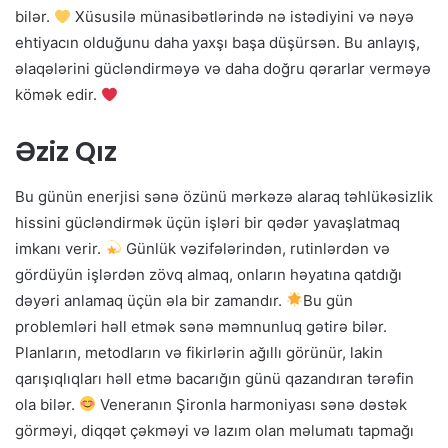
bilər.
Xüsusilə münasibətlərində nə istədiyini və nəyə
ehtiyacın olduğunu daha yaxşı başa düşürsən. Bu anlayış,
əlaqələrini gücləndirməyə və daha doğru qərarlar verməyə
kömək edir.
Əziz Qız
Bu günün enerjisi sənə özünü mərkəzə alaraq təhlükəsizlik
hissini gücləndirmək üçün işləri bir qədər yavaşlatmaq
imkanı verir.
Günlük vəzifələrindən, rutinlərdən və
gördüyün işlərdən zövq almaq, onların həyatına qatdığı
dəyəri anlamaq üçün əla bir zamandır.
Bu gün
problemləri həll etmək sənə məmnunluq gətirə bilər.
Planların, metodların və fikirlərin ağıllı görünür, lakin
qarışıqlıqları həll etmə bacarığın günü qazandıran tərəfin
ola bilər.
Veneranın Şironla harmoniyası sənə dəstək
görməyi, diqqət çəkməyi və lazım olan məlumatı tapmağı