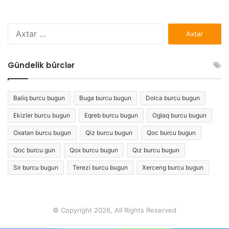
Axtarış:
Gündelik bürclər
Baliq burcu bugun
Buga burcu bugun
Dolca burcu bugun
Ekizler burcu bugun
Eqreb burcu bugun
Oglaq burcu bugun
Oxatan burcu bugun
Qiz burcu bugun
Qoc burcu bugun
Qoc burcu gun
Qox burcu bugun
Qız burcu bugun
Sir burcu bugun
Terezi burcu bugun
Xerceng burcu bugun
© Copyright 2026, All Rights Reserved