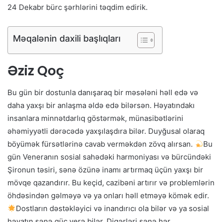
24 Dekabr bürc şərhlərini təqdim edirik.
Məqalənin daxili başlıqları
Əziz Qoç
Bu gün bir dostunla danışaraq bir məsələni həll edə və
daha yaxşı bir anlaşma əldə edə bilərsən. Həyatındakı
insanlara minnətdarlıq göstərmək, münasibətlərini
əhəmiyyətli dərəcədə yaxşılaşdıra bilər. Duyğusal olaraq
böyümək fürsətlərinə cavab verməkdən zövq alırsan.
Bu
gün Veneranın sosial sahədəki harmoniyası və bürcündəki
Şironun təsiri, sənə özünə inamı artırmaq üçün yaxşı bir
mövqe qazandırır. Bu keçid, cazibəni artırır və problemlərin
öhdəsindən gəlməyə və ya onları həll etməyə kömək edir.
Dostların dəstəkləyici və inandırıcı ola bilər və ya sosial
həyatın sənə güc verə bilər. Digərləri sənə hər