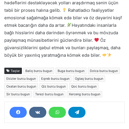
hədəflərini dəstəkləyəcək yolları araşdırmaq sənin üçün
təbii bir proses halına gəlib.
Rahatladıcı fəaliyyətlər
emosional sağalmağa kömək edə bilər və öz dəyərini kəşf
etmək bacarığın daha da artar.
Həyatındakı insanlarla
bağlı hisslərini daha dərindən öyrənmək və bu mövzuda
paylaşmaq münasibətlərini gücləndirə bilər.
Öz
güvənsizliklərini qəbul etmək və bunları paylaşmaq, daha
böyük bir yaxınlıq yaratmağına kömək edə bilər.
Təqlər
Baliq burcu bugun
Buga burcu bugun
Dolca burcu bugun
Ekizler burcu bugun
Eqreb burcu bugun
Oglaq burcu bugun
Oxatan burcu bugun
Qiz burcu bugun
Qoc burcu bugun
Sir burcu bugun
Terezi burcu bugun
Xerceng burcu bugun