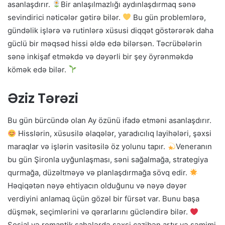
asanlaşdırır.
Bir anlaşılmazlığı aydınlaşdırmaq sənə
sevindirici nəticələr gətirə bilər.
Bu gün problemlərə,
gündəlik işlərə və rutinlərə xüsusi diqqət göstərərək daha
güclü bir məqsəd hissi əldə edə bilərsən. Təcrübələrin
sənə inkişaf etməkdə və dəyərli bir şey öyrənməkdə
kömək edə bilər.
Əziz Tərəzi
Bu gün bürcündə olan Ay özünü ifadə etməni asanlaşdırır.
Hisslərin, xüsusilə əlaqələr, yaradıcılıq layihələri, şəxsi
maraqlar və işlərin vasitəsilə öz yolunu tapır.
Veneranın
bu gün Şironla uyğunlaşması, səni sağalmağa, strategiya
qurmağa, düzəltməyə və planlaşdırmağa sövq edir.
Həqiqətən nəyə ehtiyacın olduğunu və nəyə dəyər
verdiyini anlamaq üçün gözəl bir fürsət var. Bunu başa
düşmək, seçimlərini və qərarlarını gücləndirə bilər.
Sosial və romantik sahələrdə şəxsi cazibən artır və səmimi