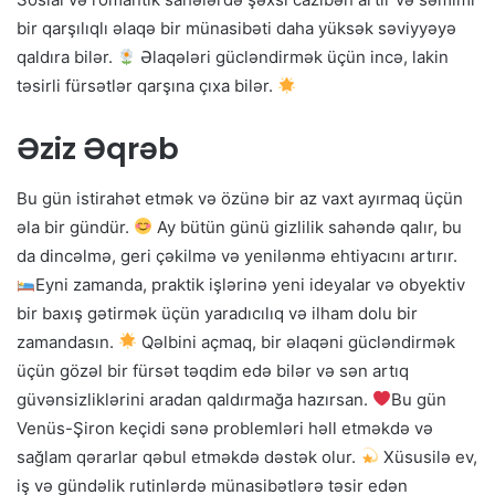
bir qarşılıqlı əlaqə bir münasibəti daha yüksək səviyyəyə
qaldıra bilər.
Əlaqələri gücləndirmək üçün incə, lakin
təsirli fürsətlər qarşına çıxa bilər.
Əziz Əqrəb
Bu gün istirahət etmək və özünə bir az vaxt ayırmaq üçün
əla bir gündür.
Ay bütün günü gizlilik sahəndə qalır, bu
da dincəlmə, geri çəkilmə və yenilənmə ehtiyacını artırır.
Eyni zamanda, praktik işlərinə yeni ideyalar və obyektiv
bir baxış gətirmək üçün yaradıcılıq və ilham dolu bir
zamandasın.
Qəlbini açmaq, bir əlaqəni gücləndirmək
üçün gözəl bir fürsət təqdim edə bilər və sən artıq
güvənsizliklərini aradan qaldırmağa hazırsan.
Bu gün
Venüs-Şiron keçidi sənə problemləri həll etməkdə və
sağlam qərarlar qəbul etməkdə dəstək olur.
Xüsusilə ev,
iş və gündəlik rutinlərdə münasibətlərə təsir edən