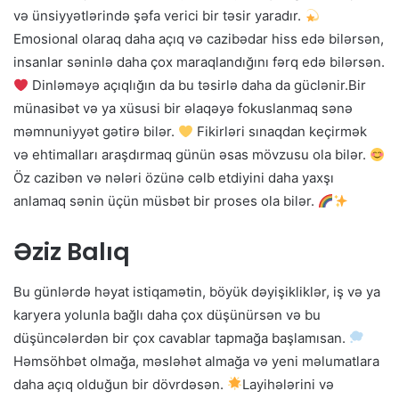
və ünsiyyətlərində şəfa verici bir təsir yaradır.
Emosional olaraq daha açıq və cazibədar hiss edə bilərsən,
insanlar səninlə daha çox maraqlandığını fərq edə bilərsən.
Dinləməyə açıqlığın da bu təsirlə daha da güclənir.Bir
münasibət və ya xüsusi bir əlaqəyə fokuslanmaq sənə
məmnuniyyət gətirə bilər.
Fikirləri sınaqdan keçirmək
və ehtimalları araşdırmaq günün əsas mövzusu ola bilər.
Öz cazibən və nələri özünə cəlb etdiyini daha yaxşı
anlamaq sənin üçün müsbət bir proses ola bilər.
Əziz Balıq
Bu günlərdə həyat istiqamətin, böyük dəyişikliklər, iş və ya
karyera yolunla bağlı daha çox düşünürsən və bu
düşüncələrdən bir çox cavablar tapmağa başlamısan.
Həmsöhbət olmağa, məsləhət almağa və yeni məlumatlara
daha açıq olduğun bir dövrdəsən.
Layihələrini və