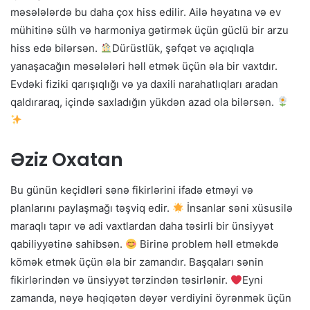
məsələlərdə bu daha çox hiss edilir. Ailə həyatına və ev
mühitinə sülh və harmoniya gətirmək üçün güclü bir arzu
hiss edə bilərsən.
Dürüstlük, şəfqət və açıqlıqla
yanaşacağın məsələləri həll etmək üçün əla bir vaxtdır.
Evdəki fiziki qarışıqlığı və ya daxili narahatlıqları aradan
qaldıraraq, içində saxladığın yükdən azad ola bilərsən.
Əziz Oxatan
Bu günün keçidləri sənə fikirlərini ifadə etməyi və
planlarını paylaşmağı təşviq edir.
İnsanlar səni xüsusilə
maraqlı tapır və adi vaxtlardan daha təsirli bir ünsiyyət
qabiliyyətinə sahibsən.
Birinə problem həll etməkdə
kömək etmək üçün əla bir zamandır. Başqaları sənin
fikirlərindən və ünsiyyət tərzindən təsirlənir.
Eyni
zamanda, nəyə həqiqətən dəyər verdiyini öyrənmək üçün