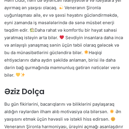
Həm ciddi, həm də əyləncəli fəaliyyətlərə və ideyalara yer
ayırmaq ən yaxşısı olacaq.
Veneranın Şironla
uyğunlaşması ailə, ev və şəxsi həyatını gücləndirməkdə,
eyni zamanda iş məsələlərində də sənə müsbət enerji
təqdim edir.
Daha rahat və komfortlu bir həyat sahəsi
yaratmaq istəyin arta bilər.
Sevdiyin insanlara daha incə
və anlayışlı yanaşmaq sənin üçün təbii olaraq gələcək və
bu da münasibətlərini gücləndirə bilər.
Həqiqi
ehtiyaclarını daha aydın şəkildə anlaman, birisi ilə daha
dərin bağ qurmağında məmnunluq gətirən nəticələr verə
bilər.
Əziz Dolça
Bu gün fikirlərini, bacarıqlarını və biliklərini paylaşaraq
aldığın rəylərdən ilham alıb motivasiya ola bilərsən.
Ən
yaxşısını etmək üçün həvəsli və istəkli hiss edirsən.
Veneranın Şironla harmoniyası, ürəyini açmağı asanlaşdırır