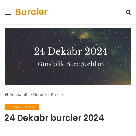
Burcler
Menyu
Ax
Ana səhifə
/
Gündəlik Bürclər
Gündəlik Bürclər
24 Dekabr burcler 2024