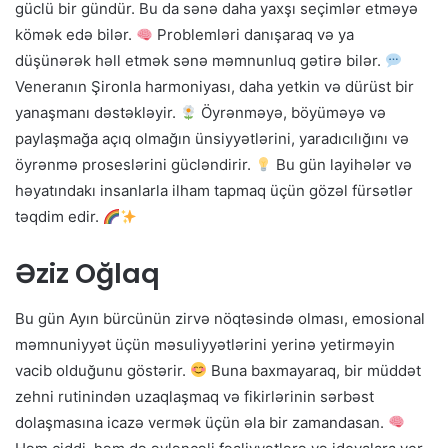
güclü bir gündür. Bu da sənə daha yaxşı seçimlər etməyə
kömək edə bilər.
Problemləri danışaraq və ya
düşünərək həll etmək sənə məmnunluq gətirə bilər.
Veneranın Şironla harmoniyası, daha yetkin və dürüst bir
yanaşmanı dəstəkləyir.
Öyrənməyə, böyüməyə və
paylaşmağa açıq olmağın ünsiyyətlərini, yaradıcılığını və
öyrənmə proseslərini gücləndirir.
Bu gün layihələr və
həyatındakı insanlarla ilham tapmaq üçün gözəl fürsətlər
təqdim edir.
Əziz Oğlaq
Bu gün Ayın bürcünün zirvə nöqtəsində olması, emosional
məmnuniyyət üçün məsuliyyətlərini yerinə yetirməyin
vacib olduğunu göstərir.
Buna baxmayaraq, bir müddət
zehni rutinindən uzaqlaşmaq və fikirlərinin sərbəst
dolaşmasına icazə vermək üçün əla bir zamandasan.