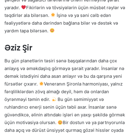
yaradır.
Fikirlərin və tövsiyələrin üçün müsbət rəylər və
təqdirlər ala bilərsən.
İşinə və ya səni cəlb edən
fəaliyyətlərə daha dərindən bağlana bilər və dəstək və
yardım tapa bilərsən.
Əziz Şir
Bu gün planetlərin təsiri sənə başqalarından daha çox
anlayış və əməkdaşlıq görməyə şərait yaradır. İnsanlar nə
demək istədiyini daha asan anlayır və bu da qarşına yeni
fürsətlər çıxarır.
Veneranın Şironla harmoniyası, yalnız
fərqliliklərdən zövq almağı deyil, həm də onlardan
öyrənməyi təmin edir.
Bu gün səmimiyyət və
ruhlandırıcı enerji sənin üçün təbii axar. İnsanlar sənə
güvəndikcə, əlinin altındakı işləri ən yaxşı şəkildə görmək
üçün motivasiya olursan.
Bir dostun və ya partnyorunla
daha açıq və dürüst ünsiyyət qurmaq gözəl hisslər oyada