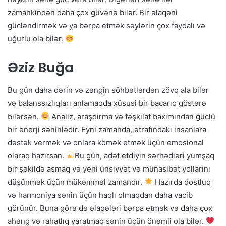
zamankindən daha çox güvənə bilər. Bir əlaqəni
gücləndirmək və ya bərpa etmək səylərin çox faydalı və
uğurlu ola bilər.
Əziz Buğa
Bu gün daha dərin və zəngin söhbətlərdən zövq ala bilər
və balanssızlıqları anlamaqda xüsusi bir bacarıq göstərə
bilərsən.
Analiz, araşdırma və təşkilat baxımından güclü
bir enerji səninlədir. Eyni zamanda, ətrafındakı insanlara
dəstək vermək və onlara kömək etmək üçün emosional
olaraq hazırsan.
Bu gün, adət etdiyin sərhədləri yumşaq
bir şəkildə aşmaq və yeni ünsiyyət və münasibət yollarını
düşünmək üçün mükəmməl zamandır.
Hazırda dostluq
və harmoniya sənin üçün haqlı olmaqdan daha vacib
görünür. Buna görə də əlaqələri bərpa etmək və daha çox
ahəng və rahatlıq yaratmaq sənin üçün önəmli ola bilər.