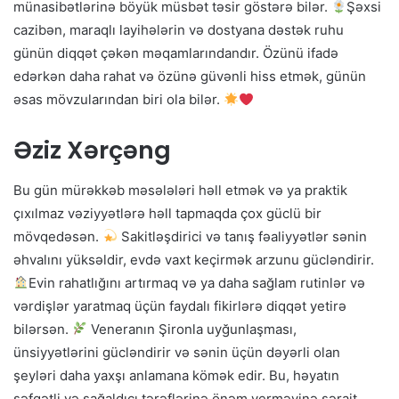
münasibətlərinə böyük müsbət təsir göstərə bilər.
Şəxsi
cazibən, maraqlı layihələrin və dostyana dəstək ruhu
günün diqqət çəkən məqamlarındandır. Özünü ifadə
edərkən daha rahat və özünə güvənli hiss etmək, günün
əsas mövzularından biri ola bilər.
Əziz Xərçəng
Bu gün mürəkkəb məsələləri həll etmək və ya praktik
çıxılmaz vəziyyətlərə həll tapmaqda çox güclü bir
mövqedəsən.
Sakitləşdirici və tanış fəaliyyətlər sənin
əhvalını yüksəldir, evdə vaxt keçirmək arzunu gücləndirir.
Evin rahatlığını artırmaq və ya daha sağlam rutinlər və
vərdişlər yaratmaq üçün faydalı fikirlərə diqqət yetirə
bilərsən.
Veneranın Şironla uyğunlaşması,
ünsiyyətlərini gücləndirir və sənin üçün dəyərli olan
şeyləri daha yaxşı anlamana kömək edir. Bu, həyatın
şəfqətli və sağaldıcı tərəflərinə önəm verməyinə şərait