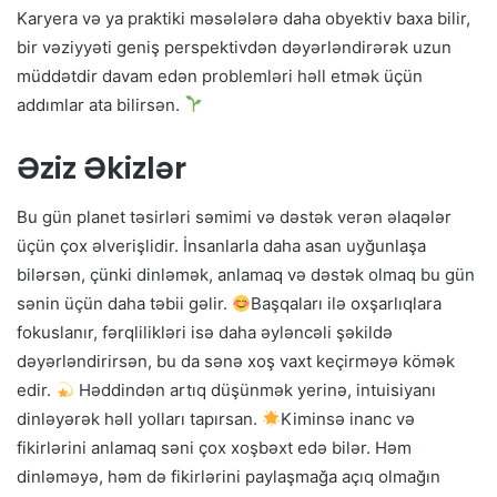
Karyera və ya praktiki məsələlərə daha obyektiv baxa bilir,
bir vəziyyəti geniş perspektivdən dəyərləndirərək uzun
müddətdir davam edən problemləri həll etmək üçün
addımlar ata bilirsən.
Əziz Əkizlər
Bu gün planet təsirləri səmimi və dəstək verən əlaqələr
üçün çox əlverişlidir. İnsanlarla daha asan uyğunlaşa
bilərsən, çünki dinləmək, anlamaq və dəstək olmaq bu gün
sənin üçün daha təbii gəlir.
Başqaları ilə oxşarlıqlara
fokuslanır, fərqlilikləri isə daha əyləncəli şəkildə
dəyərləndirirsən, bu da sənə xoş vaxt keçirməyə kömək
edir.
Həddindən artıq düşünmək yerinə, intuisiyanı
dinləyərək həll yolları tapırsan.
Kiminsə inanc və
fikirlərini anlamaq səni çox xoşbəxt edə bilər. Həm
dinləməyə, həm də fikirlərini paylaşmağa açıq olmağın