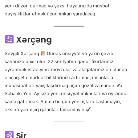
yeni düzən qurmaq və şəxsi həyatınızda müsbət
dəyişikliklər etmək üçün imkan yaradacaq.
Xərçəng
Sevgili Xərçəng
Günəş ünsiyyət və yaxın çevrə
sahənizə daxil olur. 22 sentyabra qədər fikirləriniz,
öyrənmək istədiyiniz mövzular və əlaqələriniz ön planda
olacaq. Bu müddət biliklərinizi artırmaq, insanlarla
münasibətləri yaxşılaşdırmaq üçün gözəl zamandır. ✍
Sabahkı Yeni Ay sizə yeni ünsiyyət imkanları və öyrənmə
şansı gətirəcək. Amma bu gün yeni işlərə başlamayın,
əksinə yarımçıq qalanları tamamlayın
.
Şir