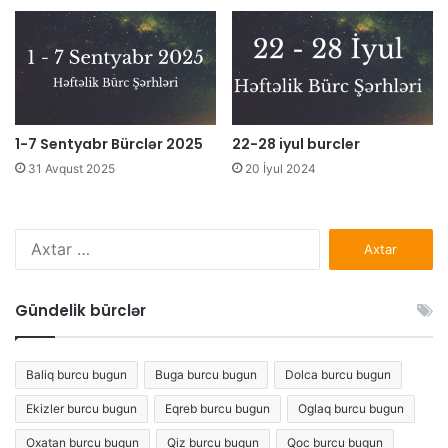
1-7 Sentyabr Bürclər 2025
22-28 iyul burcler
31 Avqust 2025
20 İyul 2024
Axtarış:
Gündelik bürclər
Baliq burcu bugun
Buga burcu bugun
Dolca burcu bugun
Ekizler burcu bugun
Eqreb burcu bugun
Oglaq burcu bugun
Oxatan burcu bugun
Qiz burcu bugun
Qoc burcu bugun