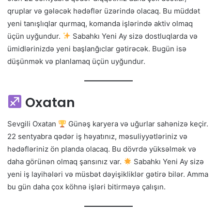
qruplar və gələcək hədəflər üzərində olacaq. Bu müddət
yeni tanışlıqlar qurmaq, komanda işlərində aktiv olmaq
üçün uyğundur.
Sabahkı Yeni Ay sizə dostluqlarda və
ümidlərinizdə yeni başlanğıclar gətirəcək. Bugün isə
düşünmək və planlamaq üçün uyğundur.
Oxatan
Sevgili Oxatan
Günəş karyera və uğurlar sahənizə keçir.
22 sentyabra qədər iş həyatınız, məsuliyyətləriniz və
hədəfləriniz ön planda olacaq. Bu dövrdə yüksəlmək və
daha görünən olmaq şansınız var.
Sabahkı Yeni Ay sizə
yeni iş layihələri və müsbət dəyişikliklər gətirə bilər. Amma
bu gün daha çox köhnə işləri bitirməyə çalışın.