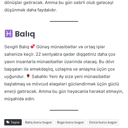
dönüşlər gətirəcək. Amma bu gün səbrli olub gələcəyi
düşünmək daha faydalıdır.
Balıq
Sevgili Balıq
Günəş münasibətlər və ortaq işlər
sahənizə keçir. 22 sentyabra qədər diqqətiniz daha çox
yaxın insanlarla münasibətlər üzərində olacaq. Bu dövr
başqaları ilə əməkdaşlıq, uzlaşma və anlaşma üçün çox
uyğundur.
Sabahkı Yeni Ay sizə yeni münasibətlər
başlatmaq və mövcud əlaqələri gücləndirmək üçün güclü
enerji gətirəcək. Amma bu gün həyəcanla hərəkət etməyin,
müşahidə edin.
Təqlər
Baliq burcu bugun
Buga burcu bugun
Dolca burcu bugun