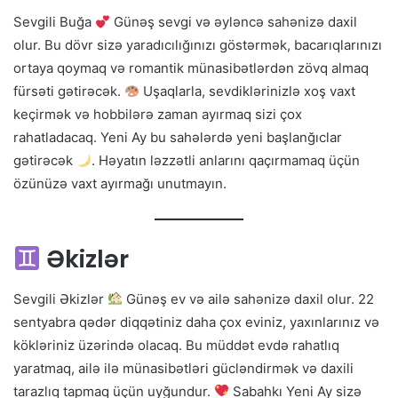
Sevgili Buğa
Günəş sevgi və əyləncə sahənizə daxil
olur. Bu dövr sizə yaradıcılığınızı göstərmək, bacarıqlarınızı
ortaya qoymaq və romantik münasibətlərdən zövq almaq
fürsəti gətirəcək.
Uşaqlarla, sevdiklərinizlə xoş vaxt
keçirmək və hobbilərə zaman ayırmaq sizi çox
rahatladacaq. Yeni Ay bu sahələrdə yeni başlanğıclar
gətirəcək
. Həyatın ləzzətli anlarını qaçırmamaq üçün
özünüzə vaxt ayırmağı unutmayın.
Əkizlər
Sevgili Əkizlər
Günəş ev və ailə sahənizə daxil olur. 22
sentyabra qədər diqqətiniz daha çox eviniz, yaxınlarınız və
kökləriniz üzərində olacaq. Bu müddət evdə rahatlıq
yaratmaq, ailə ilə münasibətləri gücləndirmək və daxili
tarazlıq tapmaq üçün uyğundur.
Sabahkı Yeni Ay sizə