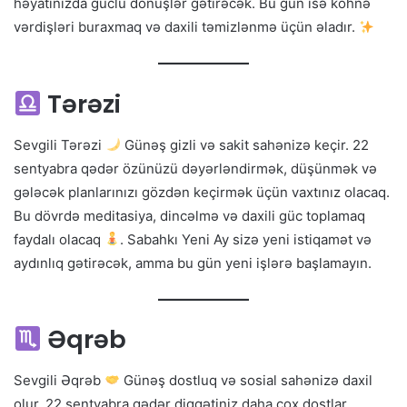
həyatınızda güclü dönüşlər gətirəcək. Bu gün isə köhnə
vərdişləri buraxmaq və daxili təmizlənmə üçün əladır.
Tərəzi
Sevgili Tərəzi
Günəş gizli və sakit sahənizə keçir. 22
sentyabra qədər özünüzü dəyərləndirmək, düşünmək və
gələcək planlarınızı gözdən keçirmək üçün vaxtınız olacaq.
Bu dövrdə meditasiya, dincəlmə və daxili güc toplamaq
faydalı olacaq
. Sabahkı Yeni Ay sizə yeni istiqamət və
aydınlıq gətirəcək, amma bu gün yeni işlərə başlamayın.
Əqrəb
Sevgili Əqrəb
Günəş dostluq və sosial sahənizə daxil
olur. 22 sentyabra qədər diqqətiniz daha çox dostlar,