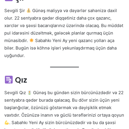
Sevgili Şir
Günəş maliyyə və dəyərlər sahənizə daxil
olur. 22 sentyabra qədər diqqətiniz daha çox qazanc,
xərclər və şəxsi bacarıqlarınız üzərində olacaq. Bu müddət
pul idarəsini düzəltmək, gələcək planlar qurmaq üçün
münasibdir.
Sabahkı Yeni Ay yeni qazanc yolları aça
bilər. Bugün isə köhnə işləri yekunlaşdırmaq üçün daha
uyğundur.
Qız
Sevgili Qız
Günəş bu gündən sizin bürcünüzdədir və 22
sentyabra qədər burada qalacaq. Bu dövr sizin üçün yeni
başlanğıclar, özünüzü göstərmək və dəyişiklik etmək
vaxtıdır. Özünüzə inanın və güclü tərəflərinizi ortaya qoyun
. Sabahkı Yeni Ay sizin bürcünüzdədir və bu da şəxsi