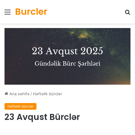
Burcler
Menyu
Ax
Ana səhifə
/
Həftəlik bürclər
Həftəlik bürclər
23 Avqust Bürclər