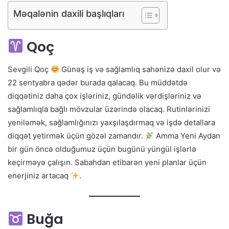
Məqalənin daxili başlıqları
Qoç
Sevgili Qoç
Günəş iş və sağlamlıq sahənizə daxil olur və
22 sentyabra qədər burada qalacaq. Bu müddətdə
diqqətiniz daha çox işləriniz, gündəlik vərdişləriniz və
sağlamlıqla bağlı mövzular üzərində olacaq. Rutinlərinizi
yeniləmək, sağlamlığınızı yaxşılaşdırmaq və işdə detallara
diqqət yetirmək üçün gözəl zamandır.
Amma Yeni Aydan
bir gün öncə olduğumuz üçün bugünü yüngül işlərlə
keçirməyə çalışın. Sabahdan etibarən yeni planlar üçün
enerjiniz artacaq
.
Buğa