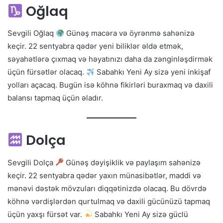
Oğlaq
Sevgili Oğlaq
Günəş macəra və öyrənmə sahənizə
keçir. 22 sentyabra qədər yeni biliklər əldə etmək,
səyahətlərə çıxmaq və həyatınızı daha da zənginləşdirmək
üçün fürsətlər olacaq.
Sabahkı Yeni Ay sizə yeni inkişaf
yolları açacaq. Bugün isə köhnə fikirləri buraxmaq və daxili
balansı tapmaq üçün əladır.
Dolça
Sevgili Dolça
Günəş dəyişiklik və paylaşım sahənizə
keçir. 22 sentyabra qədər yaxın münasibətlər, maddi və
mənəvi dəstək mövzuları diqqətinizdə olacaq. Bu dövrdə
köhnə vərdişlərdən qurtulmaq və daxili gücünüzü tapmaq
üçün yaxşı fürsət var.
Sabahkı Yeni Ay sizə güclü