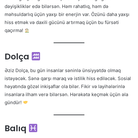
dəyişikliklər edə bilərsən. Həm rahatlıq, həm də
məhsuldarlıq üçün yaxşı bir enerjin var. Özünü daha yaxşı
hiss etmək və daxili gücünü artırmaq üçün bu fürsəti
qaçırma!
Dolça
Əziz Dolça, bu gün insanlar səninlə ünsiyyətdə olmaq
istəyəcək. Sənə qarşı maraq və istilik hiss ediləcək. Sosial
həyatında gözəl inkişaflar ola bilər. Fikir və layihələrinlə
insanlara ilham verə bilərsən. Hərəkətə keçmək üçün əla
gündür!
Balıq