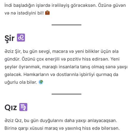
İndi başladığın işlərdə irəliləyiş görəcəksən. Özünə güvən
və nə istədiyini bil!
Şir
Əziz Şir, bu gün sevgi, macəra və yeni biliklər üçün əla
gündür. Özünü çox enerjili və pozitiv hiss edirsən. Yeni
şeylər öyrənmək, maraqlı insanlarla tanış olmaq sənə yaxşı
gələcək. Həmkarların və dostlarınla işbirliyi qurmaq da
uğurlu ola bilər.
Qız
Əziz Qız, bu gün duyğularını daha yaxşı anlayacaqsan.
Birinə qarşı xüsusi maraq və yaxınlıq hiss edə bilərsən.