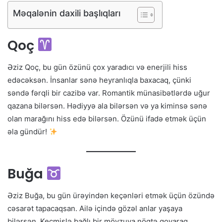
Məqalənin daxili başlıqları
Qoç
Əziz Qoç, bu gün özünü çox yaradıcı və enerjili hiss
edəcəksən. İnsanlar sənə heyranlıqla baxacaq, çünki
səndə fərqli bir cazibə var. Romantik münasibətlərdə uğur
qazana bilərsən. Hədiyyə ala bilərsən və ya kiminsə sənə
olan marağını hiss edə bilərsən. Özünü ifadə etmək üçün
əla gündür!
Buğa
Əziz Buğa, bu gün ürəyindən keçənləri etmək üçün özündə
cəsarət tapacaqsan. Ailə içində gözəl anlar yaşaya
bilərsən. Keçmişlə bağlı bir mövzuya nöqtə qoyaraq