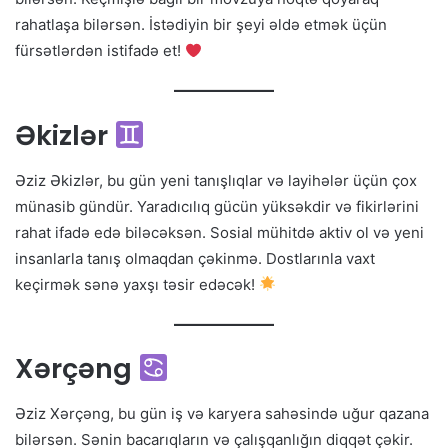
rahatlaşa bilərsən. İstədiyin bir şeyi əldə etmək üçün
fürsətlərdən istifadə et!
Əkizlər
Əziz Əkizlər, bu gün yeni tanışlıqlar və layihələr üçün çox
münasib gündür. Yaradıcılıq gücün yüksəkdir və fikirlərini
rahat ifadə edə biləcəksən. Sosial mühitdə aktiv ol və yeni
insanlarla tanış olmaqdan çəkinmə. Dostlarınla vaxt
keçirmək sənə yaxşı təsir edəcək!
Xərçəng
Əziz Xərçəng, bu gün iş və karyera sahəsində uğur qazana
bilərsən. Sənin bacarıqların və çalışqanlığın diqqət çəkir.