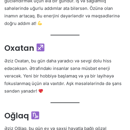
gücləndirmək üçün əla bir gündür. İş və sağlamlıq
sahələrində uğurlu addımlar ata bilərsən. Özünə olan
inamın artacaq. Bu enerjini dəyərləndir və məqsədlərinə
doğru addım at!
Oxatan
Əziz Oxatan, bu gün daha yaradıcı və sevgi dolu hiss
edəcəksən. Ətrafındakı insanlar sənə müsbət enerji
verəcək. Yeni bir hobbiyə başlamaq və ya bir layihəyə
fokuslanmaq üçün əla vaxtdır. Aşk məsələlərində də şans
səndən yanadır!
Oğlaq
Əziz Oğlaq, bu gün ev və şəxsi həyatla bağlı gözəl