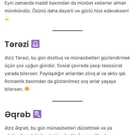
Eyni zamanda maddi baxımdan da müsbət xəbərlər alman
mümkündür. Özünü daha dəyərli və güclü hiss edəcəksən!
Tərəzi
Əziz Tərəzi, bu gün dostluq və münasibətləri gücləndirmək
üçün çox uyğun gündür. Sosial çevrədə yaxşı təəssürat
yarada bilərsən. Paylaşdığın anlardan zövq al və aktiv qal.
Romantik baxımdan da gözlənilməz xoş anlar yaşaya
bilərsən.
Əqrəb
Əziz Əqrəb, bu gün münasibətləri düzəltmək və ya