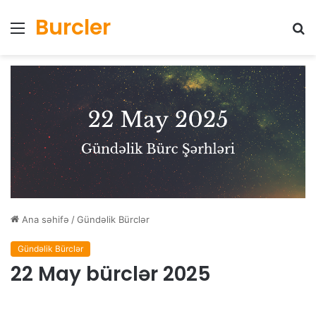
Burcler
Menyu
Ax
Ana səhifə
/
Gündəlik Bürclər
Gündəlik Bürclər
22 May bürclər 2025