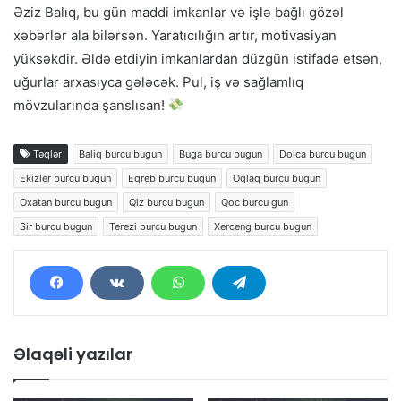
Əziz Balıq, bu gün maddi imkanlar və işlə bağlı gözəl
xəbərlər ala bilərsən. Yaratıcılığın artır, motivasiyan
yüksəkdir. Əldə etdiyin imkanlardan düzgün istifadə etsən,
uğurlar arxasıyca gələcək. Pul, iş və sağlamlıq
mövzularında şanslısan!
Təqlər
Baliq burcu bugun
Buga burcu bugun
Dolca burcu bugun
Ekizler burcu bugun
Eqreb burcu bugun
Oglaq burcu bugun
Oxatan burcu bugun
Qiz burcu bugun
Qoc burcu gun
Sir burcu bugun
Terezi burcu bugun
Xerceng burcu bugun
Əlaqəli yazılar