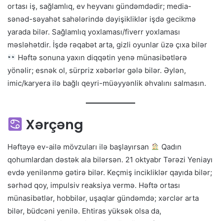
ortası iş, sağlamlıq, ev heyvanı gündəmdədir; media-
sənəd-səyahət sahələrində dəyişikliklər işdə gecikmə
yarada bilər. Sağlamlıq yoxlaması/fiverr yoxlaması
məsləhətdir. İşdə rəqabət arta, gizli oyunlar üzə çıxa bilər
Həftə sonuna yaxın diqqətin yenə münasibətlərə
yönəlir; esnək ol, sürpriz xəbərlər gələ bilər. Əylən,
imic/karyera ilə bağlı qeyri-müəyyənlik əhvalını salmasın.
Xərçəng
Həftəyə ev-ailə mövzuları ilə başlayırsan
Qadın
qohumlardan dəstək ala bilərsən. 21 oktyabr Tərəzi Yeniayı
evdə yenilənmə gətirə bilər. Keçmiş incikliklər qayıda bilər;
sərhəd qoy, impulsiv reaksiya vermə. Həftə ortası
münasibətlər, hobbilər, uşaqlar gündəmdə; xərclər arta
bilər, büdcəni yenilə. Ehtiras yüksək olsa da,