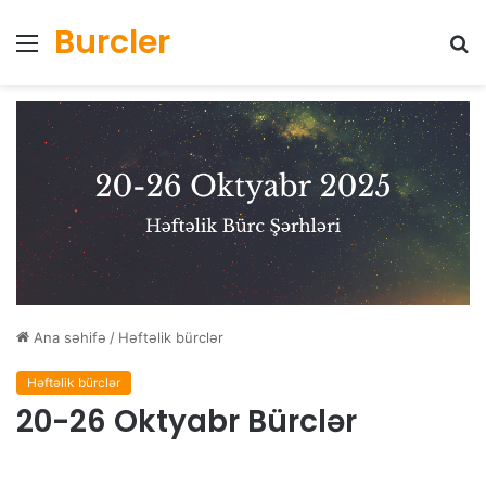
Burcler
Menyu
Ax
Ana səhifə
/
Həftəlik bürclər
Həftəlik bürclər
20-26 Oktyabr Bürclər