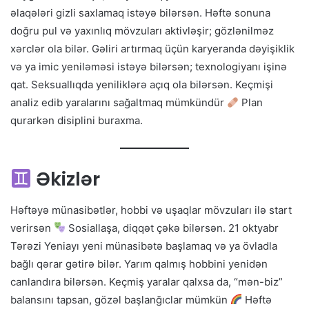
əlaqələri gizli saxlamaq istəyə bilərsən. Həftə sonuna
doğru pul və yaxınlıq mövzuları aktivləşir; gözlənilməz
xərclər ola bilər. Gəliri artırmaq üçün karyeranda dəyişiklik
və ya imic yeniləməsi istəyə bilərsən; texnologiyanı işinə
qat. Seksuallıqda yeniliklərə açıq ola bilərsən. Keçmişi
analiz edib yaralarını sağaltmaq mümkündür
Plan
qurarkən disiplini buraxma.
Əkizlər
Həftəyə münasibətlər, hobbi və uşaqlar mövzuları ilə start
verirsən
Sosiallaşa, diqqət çəkə bilərsən. 21 oktyabr
Tərəzi Yeniayı yeni münasibətə başlamaq və ya övladla
bağlı qərar gətirə bilər. Yarım qalmış hobbini yenidən
canlandıra bilərsən. Keçmiş yaralar qalxsa da, “mən-biz”
balansını tapsan, gözəl başlanğıclar mümkün
Həftə