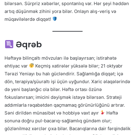
bilərsən. Sürpriz xəbərlər, spontanlıq var. Hər şeyi həddən
artıq düşünmək zihini yora bilər. Onlayn alış-veriş və
müqavilələrdə diqqət!
Əqrəb
Həftəyə bilinçaltı mövzuları ilə başlayırsan; istirahətə
ehtiyac var
Keçmiş xatirələr yüksələ bilər; 21 oktyabr
Tərəzi Yeniayı bu halı gücləndirir. Sağlamlığa diqqət; içə
dön, terapiya/şüuraltı işi üçün uyğundur. Xaric əlaqələrində
də yeni başlanğıc ola bilər. Həftə ortası özünə
fokuslanırsan; imicini dəyişmək istəyə bilərsən. Strateji
addımlarla rəqabətdən qaçmamaq görünürlüğünü artırar.
Səni dirildən münasibət və hobbiyə vaxt ayır
Həftə
sonuna doğru pul-bacarıq-sağlamlıq gündəm olur;
gözlənilməz xərclər çıxa bilər. Bacarıqlarına dair fərqindəlik