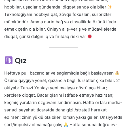
hobbilər, uşaqlar gündəmdə; diqqət səndə ola bilər
Texnologiyanı hobbiyə qat, zövqə fokuslan, sürprizlər
mümkündür. Amma dərin bağ və cinsəllikdə özünü ifadə
etmək çətin ola bilər. Onlayn alış-veriş və müqavilələrdə
diqqət, çünki dalğınlıq və fırıldaq riski var
Qız
Həftəyə pul, bacarıqlar və sağlamlıqla bağlı başlayırsan
Özünə qayğıya yönəl, qazancla bağlı fürsətlər çıxa bilər. 21
oktyabr Tərəzi Yeniayı yeni maliyyə dövrü aça bilər;
xərclərə diqqət. Bacarıqlarını istifadə etməyə hazırsan;
keçmiş yaraların özgüvəni sındırmasın. Həftə ortası media-
sənəd-səyahət-ticarətdə daha gizli/strateji hərəkət
edirsən; zihin yüklü ola bilər. İdman yaxşı gələr. Ünsiyyətdə
sərt/impulsiv olmamağa çalış
Həftə sonuna doğru ev-