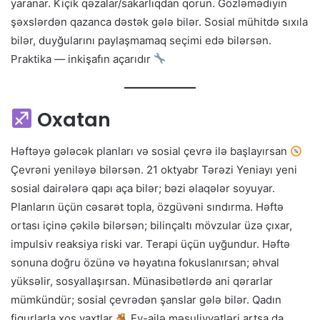
yaranar. Kiçik qəzalar/sakarlıqdan qorun. Gözləmədiyin
şəxslərdən qazanca dəstək gələ bilər. Sosial mühitdə sıxıla
bilər, duyğularını paylaşmamaq seçimi edə bilərsən.
Praktika — inkişafın açarıdır
Oxatan
Həftəyə gələcək planları və sosial çevrə ilə başlayırsan
Çevrəni yeniləyə bilərsən. 21 oktyabr Tərəzi Yeniayı yeni
sosial dairələrə qapı aça bilər; bəzi əlaqələr soyuyar.
Planların üçün cəsarət topla, özgüvəni sındırma. Həftə
ortası içinə çəkilə bilərsən; bilinçaltı mövzular üzə çıxar,
impulsiv reaksiya riski var. Terapi üçün uyğundur. Həftə
sonuna doğru özünə və həyatına fokuslanırsan; əhval
yüksəlir, sosyallaşırsan. Münasibətlərdə ani qərarlar
mümkündür; sosial çevrədən şanslar gələ bilər. Qadın
fiqurlarla xoş vaxtlar
Ev-ailə məsuliyyətləri artsa da,