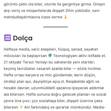
görüntü çətin ola bilər; otorite ilə gərginliyə girmə. Onlayn
alış-veriş və müqavilələrdə diqqət! Zihin yüklüdür, səni
məhdudlaşdırmasına icazə vermə
Dolça
Həftəyə media, xaric əlaqələri, hüquq, sənəd, səyahət
mövzuları ilə başlayırsan
Texnologiyanı aktiv istifadə et.
21 oktyabr Tərəzi Yeniayı bu sahələrdə yeni startdır;
keçmiş təcrübələr cəsarəti azalda bilər — sözlə incitmə.
Həftə ortası karyera və imic gündəmdə; dərin düşün,
strateji plan qur, dəyişikliyə açıq ol. Rəqabətdə ağıllı və
hesablı davran; uzunmüddətli qazanca işləyəcək addımlar
ata bilərsən. Həftə sonuna doğru gələcək planları və sosial
çevrə önə çıxır; çox sosiallaşa bilər, diqqəti üzərinə çəkə
bilərsən
Ani farkındalıq və qərarlar mümkündür. Media-