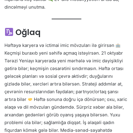
dincəlməyi unutma.
Oğlaq
Həftəyə karyera və ictimai imic mövzuları ilə girirsən
Keçmişi buraxıb yeni səhifə açmaq istəyirsən. 21 oktyabr
Tərəzi Yeniayı karyerada yeni mərhələ və imic dəyişikliyi
gətirə bilər; keçmişin cəsarətini sındırmasın. Həftə ortası
gələcək planları və sosial çevrə aktivdir; duyğularını
gizlədə bilər, xərcləri artıra bilərsən. Strateji addımlar at,
çevrənin resurslarından faydalan; partnyor/ortaq şansı
artıra bilər
Həftə sonuna doğru içə dönürsən; oxu, xaric
əlaqə və dil mövzuları gündəmdə. Sürpriz xəbər ala bilər,
arxandan gedənləri görüb oyanış yaşaya bilərsən. Yuxu
problemi ola bilər; sağlamlığa diqqət. İş əlaqəli qadın
fiqurdan kömək gələ bilər. Media-sənəd-səyahətdə