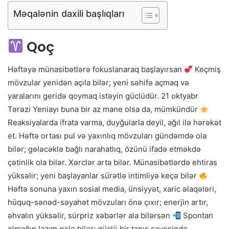
Məqalənin daxili başlıqları
Qoç
Həftəyə münasibətlərə fokuslanaraq başlayırsan
Keçmiş
mövzular yenidən açıla bilər; yeni səhifə açmaq və
yaralarını geridə qoymaq istəyin güclüdür. 21 oktyabr
Tərəzi Yeniayı buna bir az mane olsa da, mümkündür
Reaksiyalarda ifrata varma, duyğularla deyil, ağıl ilə hərəkət
et. Həftə ortası pul və yaxınlıq mövzuları gündəmdə ola
bilər; gələcəklə bağlı narahatlıq, özünü ifadə etməkdə
çətinlik ola bilər. Xərclər arta bilər. Münasibətlərdə ehtiras
yüksəlir; yeni başlayanlar sürətlə intimliyə keçə bilər
Həftə sonuna yaxın sosial media, ünsiyyət, xaric əlaqələri,
hüquq-sənəd-səyahət mövzuları önə çıxır; enerjin artır,
əhvalın yüksəlir, sürpriz xəbərlər ala bilərsən
Spontan
olmağın lazım gələ bilər; güclü bir tanış sayəsində