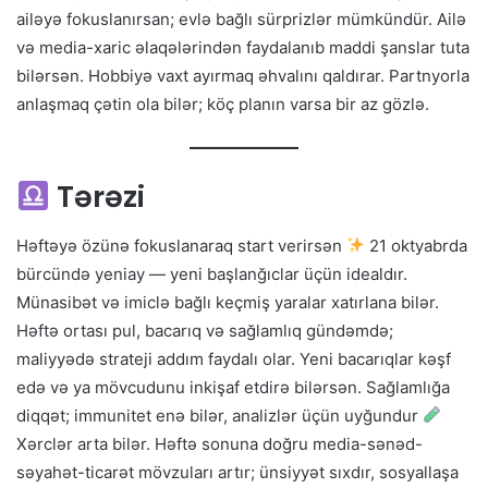
ailəyə fokuslanırsan; evlə bağlı sürprizlər mümkündür. Ailə
və media-xaric əlaqələrindən faydalanıb maddi şanslar tuta
bilərsən. Hobbiyə vaxt ayırmaq əhvalını qaldırar. Partnyorla
anlaşmaq çətin ola bilər; köç planın varsa bir az gözlə.
Tərəzi
Həftəyə özünə fokuslanaraq start verirsən
21 oktyabrda
bürcündə yeniay — yeni başlanğıclar üçün idealdır.
Münasibət və imiclə bağlı keçmiş yaralar xatırlana bilər.
Həftə ortası pul, bacarıq və sağlamlıq gündəmdə;
maliyyədə strateji addım faydalı olar. Yeni bacarıqlar kəşf
edə və ya mövcudunu inkişaf etdirə bilərsən. Sağlamlığa
diqqət; immunitet enə bilər, analizlər üçün uyğundur
Xərclər arta bilər. Həftə sonuna doğru media-sənəd-
səyahət-ticarət mövzuları artır; ünsiyyət sıxdır, sosyallaşa