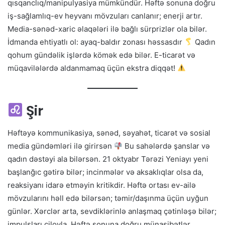
qısqanclıq/manipulyasiya mümkündür. Həftə sonuna doğru
iş-sağlamlıq-ev heyvanı mövzuları canlanır; enerji artır.
Media-sənəd-xaric əlaqələri ilə bağlı sürprizlər ola bilər.
İdmanda ehtiyatlı ol: ayaq-baldır zonası həssasdır
Qadın
qohum gündəlik işlərdə kömək edə bilər. E-ticarət və
müqavilələrdə aldanmamaq üçün ekstra diqqət!
Şir
Həftəyə kommunikasiya, sənəd, səyahət, ticarət və sosial
media gündəmləri ilə girirsən
Bu sahələrdə şanslar və
qadın dəstəyi ala bilərsən. 21 oktyabr Tərəzi Yeniayı yeni
başlanğıc gətirə bilər; incinmələr və aksaklıqlar olsa da,
reaksiyanı idarə etməyin kritikdir. Həftə ortası ev-ailə
mövzularını həll edə bilərsən; təmir/daşınma üçün uyğun
günlər. Xərclər arta, sevdiklərinlə anlaşmaq çətinləşə bilər;
impulsları cilovla. Həftə sonuna doğru münasibətlər,