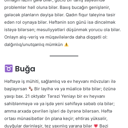
problemlər həll oluna bilər. Baxış bucağın genişlənir,
gələcək planların dəyişə bilər. Qadın fiqur taleyinə təsir
edən rol oynaya bilər. Həftənin son günü isə dincəlmək
istəyə bilərsən; məsuliyyətləri düşünmək yorucu ola bilər.
Onlayn alış-veriş və müqavilələrdə daha diqqətli ol:
dalğınlıq/unutqanlıq mümkün
Buğa
Həftəyə iş mühiti, sağlamlıq və ev heyvanı mövzuları ilə
başlayırsan
Bir layihə və ya müalicə bitə bilər; özünə
yaxşı bax. 21 oktyabr Tərəzi Yeniayı bir ev heyvanı
sahiblənməyə və ya işdə yeni səhifəyə səbəb ola bilər;
amma arxada çevrilən işləri də öyrənə bilərsən. Həftə
ortası münasibətlər ön plana keçir; ehtiras yüksəlir,
duyğular dərinləşir, tez yaxınlıq yarana bilər
Bəzi