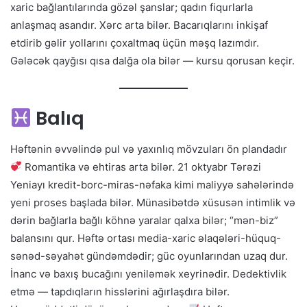
xaric bağlantılarında gözəl şanslar; qadın fiqurlarla
anlaşmaq asandır. Xərc arta bilər. Bacarıqlarını inkişaf
etdirib gəlir yollarını çoxaltmaq üçün məşq lazımdır.
Gələcək qayğısı qısa dalğa ola bilər — kursu qorusan keçir.
Balıq
Həftənin əvvəlində pul və yaxınlıq mövzuları ön plandadır
Romantika və ehtiras arta bilər. 21 oktyabr Tərəzi
Yeniayı kredit-borc-miras-nəfaka kimi maliyyə sahələrində
yeni proses başlada bilər. Münasibətdə xüsusən intimlik və
dərin bağlarla bağlı köhnə yaralar qalxa bilər; “mən-biz”
balansını qur. Həftə ortası media-xaric əlaqələri-hüquq-
sənəd-səyahət gündəmdədir; güc oyunlarından uzaq dur.
İnanc və baxış bucağını yeniləmək xeyrinədir. Dedektivlik
etmə — tapdıqların hisslərini ağırlaşdıra bilər.