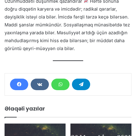
Uzunmüddətli düşünmək qazandırar
Həftə sonuna
doğru diqqətin karyera və imicdədir; radikal qərarlar,
dəyişiklik istəyi ola bilər. İmicdə fərqli tərzə keçə bilərsən.
Maddi şanslar mümkündür. Sosyallaşmaq münasibətdə tez
yaxınlaşma yarada bilər. Məsuliyyət artdığı üçün azadlığın
məhdudlaşırmış kimi hiss edə bilərsən; bir müddət daha
görüntü qeyri-müəyyən ola bilər.
Əlaqəli yazılar