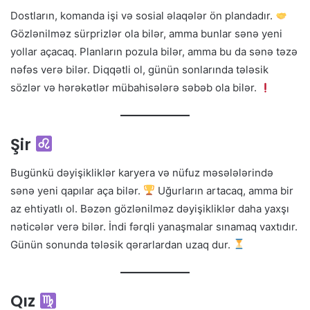
Dostların, komanda işi və sosial əlaqələr ön plandadır.
Gözlənilməz sürprizlər ola bilər, amma bunlar sənə yeni
yollar açacaq. Planların pozula bilər, amma bu da sənə təzə
nəfəs verə bilər. Diqqətli ol, günün sonlarında tələsik
sözlər və hərəkətlər mübahisələrə səbəb ola bilər.
Şir
Bugünkü dəyişikliklər karyera və nüfuz məsələlərində
sənə yeni qapılar aça bilər.
Uğurların artacaq, amma bir
az ehtiyatlı ol. Bəzən gözlənilməz dəyişikliklər daha yaxşı
nəticələr verə bilər. İndi fərqli yanaşmalar sınamaq vaxtıdır.
Günün sonunda tələsik qərarlardan uzaq dur.
Qız