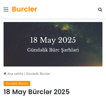
Burcler
Menyu
Ax
Ana səhifə
/
Gündəlik Bürclər
Gündəlik Bürclər
18 May Bürclər 2025