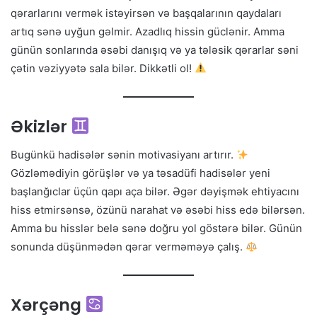
qərarlarını vermək istəyirsən və başqalarının qaydaları
artıq sənə uyğun gəlmir. Azadlıq hissin güclənir. Amma
günün sonlarında əsəbi danışıq və ya tələsik qərarlar səni
çətin vəziyyətə sala bilər. Dikkətli ol!
Əkizlər
Bugünkü hadisələr sənin motivasiyanı artırır.
Gözləmədiyin görüşlər və ya təsadüfi hadisələr yeni
başlanğıclar üçün qapı aça bilər. Əgər dəyişmək ehtiyacını
hiss etmirsənsə, özünü narahat və əsəbi hiss edə bilərsən.
Amma bu hisslər belə sənə doğru yol göstərə bilər. Günün
sonunda düşünmədən qərar verməməyə çalış.
Xərçəng