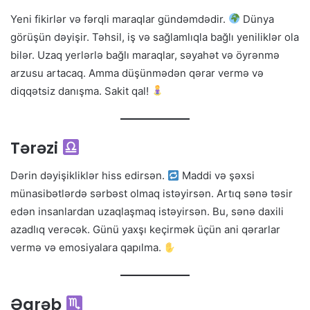
Yeni fikirlər və fərqli maraqlar gündəmdədir.
Dünya
görüşün dəyişir. Təhsil, iş və sağlamlıqla bağlı yeniliklər ola
bilər. Uzaq yerlərlə bağlı maraqlar, səyahət və öyrənmə
arzusu artacaq. Amma düşünmədən qərar vermə və
diqqətsiz danışma. Sakit qal!
Tərəzi
Dərin dəyişikliklər hiss edirsən.
Maddi və şəxsi
münasibətlərdə sərbəst olmaq istəyirsən. Artıq sənə təsir
edən insanlardan uzaqlaşmaq istəyirsən. Bu, sənə daxili
azadlıq verəcək. Günü yaxşı keçirmək üçün ani qərarlar
vermə və emosiyalara qapılma.
Əqrəb