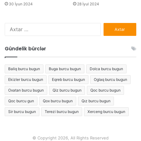
30 İyun 2024
28 İyul 2024
Axtarış:
Gündelik bürclər
Baliq burcu bugun
Buga burcu bugun
Dolca burcu bugun
Ekizler burcu bugun
Eqreb burcu bugun
Oglaq burcu bugun
Oxatan burcu bugun
Qiz burcu bugun
Qoc burcu bugun
Qoc burcu gun
Qox burcu bugun
Qız burcu bugun
Sir burcu bugun
Terezi burcu bugun
Xerceng burcu bugun
© Copyright 2026, All Rights Reserved