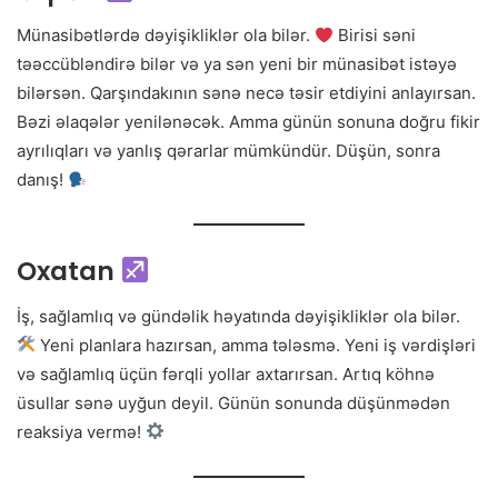
Münasibətlərdə dəyişikliklər ola bilər.
Birisi səni
təəccübləndirə bilər və ya sən yeni bir münasibət istəyə
bilərsən. Qarşındakının sənə necə təsir etdiyini anlayırsan.
Bəzi əlaqələr yenilənəcək. Amma günün sonuna doğru fikir
ayrılıqları və yanlış qərarlar mümkündür. Düşün, sonra
danış!
Oxatan
İş, sağlamlıq və gündəlik həyatında dəyişikliklər ola bilər.
Yeni planlara hazırsan, amma tələsmə. Yeni iş vərdişləri
və sağlamlıq üçün fərqli yollar axtarırsan. Artıq köhnə
üsullar sənə uyğun deyil. Günün sonunda düşünmədən
reaksiya vermə!