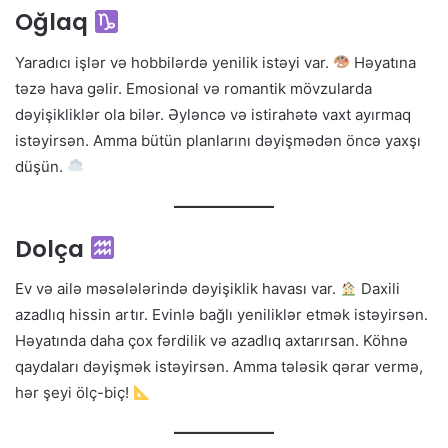
Oğlaq
Yaradıcı işlər və hobbilərdə yenilik istəyi var.
Həyatına
təzə hava gəlir. Emosional və romantik mövzularda
dəyişikliklər ola bilər. Əyləncə və istirahətə vaxt ayırmaq
istəyirsən. Amma bütün planlarını dəyişmədən öncə yaxşı
düşün.
Dolça
Ev və ailə məsələlərində dəyişiklik havası var.
Daxili
azadlıq hissin artır. Evinlə bağlı yeniliklər etmək istəyirsən.
Həyatında daha çox fərdilik və azadlıq axtarırsan. Köhnə
qaydaları dəyişmək istəyirsən. Amma tələsik qərar vermə,
hər şeyi ölç-biç!