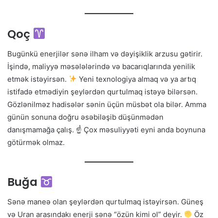
Qoç
Bugünkü enerjilər sənə ilham və dəyişiklik arzusu gətirir.
İşində, maliyyə məsələlərində və bacarıqlarında yenilik
etmək istəyirsən.
Yeni texnologiya almaq və ya artıq
istifadə etmədiyin şeylərdən qurtulmaq istəyə bilərsən.
Gözlənilməz hadisələr sənin üçün müsbət ola bilər. Amma
günün sonuna doğru əsəbiləşib düşünmədən
danışmamağa çalış. ☝
Çox məsuliyyəti eyni anda boynuna
götürmək olmaz.
Buğa
Sənə maneə olan şeylərdən qurtulmaq istəyirsən. Güneş
və Uran arasındakı enerji sənə “özün kimi ol” deyir.
Öz