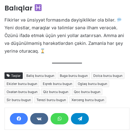
Balıqlar
Fikirlər və ünsiyyət formasında dəyişikliklər ola bilər.
Yeni dostlar, maraqlar və təlimlər sənə ilham verəcək.
Özünü ifadə etmək üçün yeni yollar axtarırsan. Amma ani
və düşünülməmiş hərəkətlərdən çəkin. Zamanla hər şey
yerinə oturacaq.
Təqlər
Baliq burcu bugun
Buga burcu bugun
Dolca burcu bugun
Ekizler burcu bugun
Eqreb burcu bugun
Oglaq burcu bugun
Oxatan burcu bugun
Qiz burcu bugun
Qoc burcu bugun
Sir burcu bugun
Terezi burcu bugun
Xerceng burcu bugun