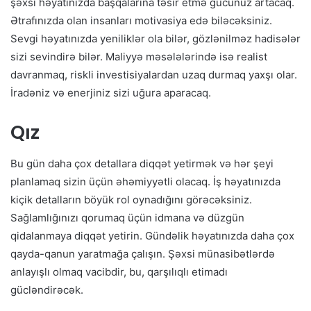
şəxsi həyatınızda başqalarına təsir etmə gücünüz artacaq.
Ətrafınızda olan insanları motivasiya edə biləcəksiniz.
Sevgi həyatınızda yeniliklər ola bilər, gözlənilməz hadisələr
sizi sevindirə bilər. Maliyyə məsələlərində isə realist
davranmaq, riskli investisiyalardan uzaq durmaq yaxşı olar.
İradəniz və enerjiniz sizi uğura aparacaq.
Qız
Bu gün daha çox detallara diqqət yetirmək və hər şeyi
planlamaq sizin üçün əhəmiyyətli olacaq. İş həyatınızda
kiçik detalların böyük rol oynadığını görəcəksiniz.
Sağlamlığınızı qorumaq üçün idmana və düzgün
qidalanmaya diqqət yetirin. Gündəlik həyatınızda daha çox
qayda-qanun yaratmağa çalışın. Şəxsi münasibətlərdə
anlayışlı olmaq vacibdir, bu, qarşılıqlı etimadı
gücləndirəcək.