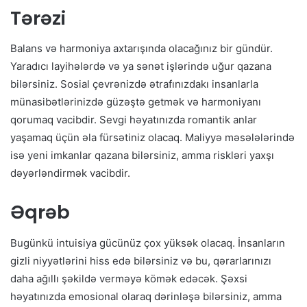
Tərəzi
Balans və harmoniya axtarışında olacağınız bir gündür.
Yaradıcı layihələrdə və ya sənət işlərində uğur qazana
bilərsiniz. Sosial çevrənizdə ətrafınızdakı insanlarla
münasibətlərinizdə güzəştə getmək və harmoniyanı
qorumaq vacibdir. Sevgi həyatınızda romantik anlar
yaşamaq üçün əla fürsətiniz olacaq. Maliyyə məsələlərində
isə yeni imkanlar qazana bilərsiniz, amma riskləri yaxşı
dəyərləndirmək vacibdir.
Əqrəb
Bugünkü intuisiya gücünüz çox yüksək olacaq. İnsanların
gizli niyyətlərini hiss edə bilərsiniz və bu, qərarlarınızı
daha ağıllı şəkildə verməyə kömək edəcək. Şəxsi
həyatınızda emosional olaraq dərinləşə bilərsiniz, amma