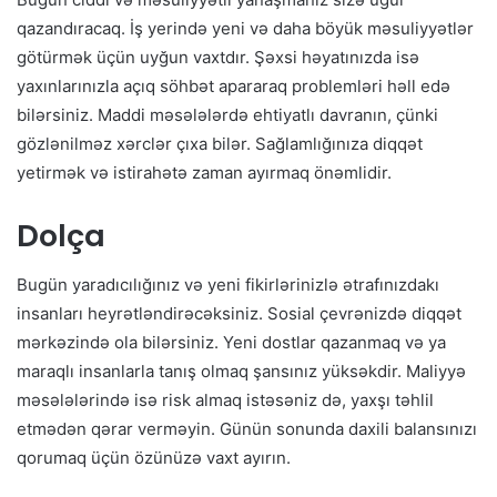
qazandıracaq. İş yerində yeni və daha böyük məsuliyyətlər
götürmək üçün uyğun vaxtdır. Şəxsi həyatınızda isə
yaxınlarınızla açıq söhbət apararaq problemləri həll edə
bilərsiniz. Maddi məsələlərdə ehtiyatlı davranın, çünki
gözlənilməz xərclər çıxa bilər. Sağlamlığınıza diqqət
yetirmək və istirahətə zaman ayırmaq önəmlidir.
Dolça
Bugün yaradıcılığınız və yeni fikirlərinizlə ətrafınızdakı
insanları heyrətləndirəcəksiniz. Sosial çevrənizdə diqqət
mərkəzində ola bilərsiniz. Yeni dostlar qazanmaq və ya
maraqlı insanlarla tanış olmaq şansınız yüksəkdir. Maliyyə
məsələlərində isə risk almaq istəsəniz də, yaxşı təhlil
etmədən qərar verməyin. Günün sonunda daxili balansınızı
qorumaq üçün özünüzə vaxt ayırın.