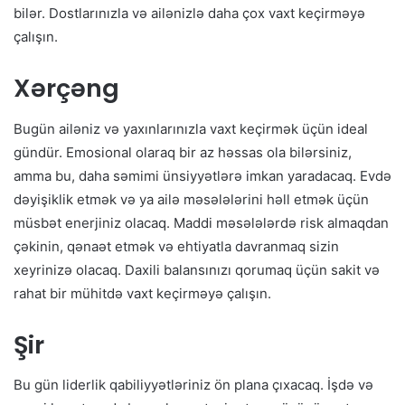
bilər. Dostlarınızla və ailənizlə daha çox vaxt keçirməyə
çalışın.
Xərçəng
Bugün ailəniz və yaxınlarınızla vaxt keçirmək üçün ideal
gündür. Emosional olaraq bir az həssas ola bilərsiniz,
amma bu, daha səmimi ünsiyyətlərə imkan yaradacaq. Evdə
dəyişiklik etmək və ya ailə məsələlərini həll etmək üçün
müsbət enerjiniz olacaq. Maddi məsələlərdə risk almaqdan
çəkinin, qənaət etmək və ehtiyatla davranmaq sizin
xeyrinizə olacaq. Daxili balansınızı qorumaq üçün sakit və
rahat bir mühitdə vaxt keçirməyə çalışın.
Şir
Bu gün liderlik qabiliyyətləriniz ön plana çıxacaq. İşdə və