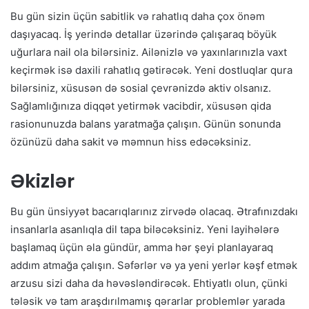
Bu gün sizin üçün sabitlik və rahatlıq daha çox önəm
daşıyacaq. İş yerində detallar üzərində çalışaraq böyük
uğurlara nail ola bilərsiniz. Ailənizlə və yaxınlarınızla vaxt
keçirmək isə daxili rahatlıq gətirəcək. Yeni dostluqlar qura
bilərsiniz, xüsusən də sosial çevrənizdə aktiv olsanız.
Sağlamlığınıza diqqət yetirmək vacibdir, xüsusən qida
rasionunuzda balans yaratmağa çalışın. Günün sonunda
özünüzü daha sakit və məmnun hiss edəcəksiniz.
Əkizlər
Bu gün ünsiyyət bacarıqlarınız zirvədə olacaq. Ətrafınızdakı
insanlarla asanlıqla dil tapa biləcəksiniz. Yeni layihələrə
başlamaq üçün əla gündür, amma hər şeyi planlayaraq
addım atmağa çalışın. Səfərlər və ya yeni yerlər kəşf etmək
arzusu sizi daha da həvəsləndirəcək. Ehtiyatlı olun, çünki
tələsik və tam araşdırılmamış qərarlar problemlər yarada