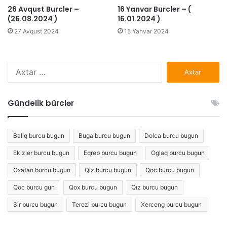
26 Avqust Burcler –
16 Yanvar Burcler – (
(26.08.2024 )
16.01.2024 )
27 Avqust 2024
15 Yanvar 2024
Axtarış:
Gündelik bürclər
Baliq burcu bugun
Buga burcu bugun
Dolca burcu bugun
Ekizler burcu bugun
Eqreb burcu bugun
Oglaq burcu bugun
Oxatan burcu bugun
Qiz burcu bugun
Qoc burcu bugun
Qoc burcu gun
Qox burcu bugun
Qız burcu bugun
Sir burcu bugun
Terezi burcu bugun
Xerceng burcu bugun