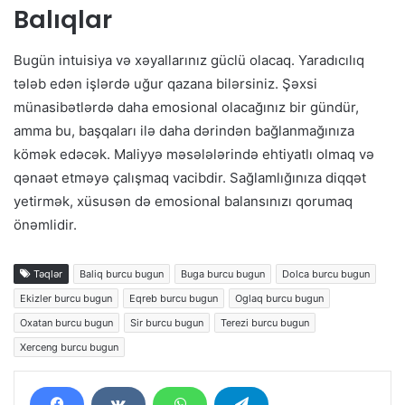
Balıqlar
Bugün intuisiya və xəyallarınız güclü olacaq. Yaradıcılıq
tələb edən işlərdə uğur qazana bilərsiniz. Şəxsi
münasibətlərdə daha emosional olacağınız bir gündür,
amma bu, başqaları ilə daha dərindən bağlanmağınıza
kömək edəcək. Maliyyə məsələlərində ehtiyatlı olmaq və
qənaət etməyə çalışmaq vacibdir. Sağlamlığınıza diqqət
yetirmək, xüsusən də emosional balansınızı qorumaq
önəmlidir.
Təqlər
Baliq burcu bugun
Buga burcu bugun
Dolca burcu bugun
Ekizler burcu bugun
Eqreb burcu bugun
Oglaq burcu bugun
Oxatan burcu bugun
Sir burcu bugun
Terezi burcu bugun
Xerceng burcu bugun