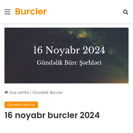
Burcler
Menyu
Ax
Ana səhifə
/
Gündəlik Bürclər
Gündəlik Bürclər
16 noyabr burcler 2024