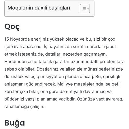
Məqalənin daxili başlıqları
Qoç
15 Noyabrda enerjiniz yüksək olacaq və bu, sizi bir çox
işdə irəli aparacaq. İş həyatınızda sürətli qərarlar qəbul
etmək istəsəniz də, detalları nəzərdən qaçırmayın.
Həddindən artıq tələsik qərarlar uzunmüddətli problemlərə
səbəb ola bilər. Dostlarınız və ailənizlə münasibətlərinizdə
dürüstlük və açıq ünsiyyət ön planda olacaq. Bu, qarşılıqlı
anlaşmanı gücləndirəcək. Maliyyə məsələlərində isə qəfil
xərclər çıxa bilər, ona görə də ehtiyatlı davranmaq və
büdcənizi yaxşı planlamaq vacibdir. Özünüzə vaxt ayıraraq,
rahatlamağa çalışın.
Buğa