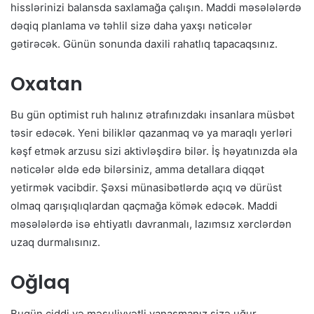
hisslərinizi balansda saxlamağa çalışın. Maddi məsələlərdə
dəqiq planlama və təhlil sizə daha yaxşı nəticələr
gətirəcək. Günün sonunda daxili rahatlıq tapacaqsınız.
Oxatan
Bu gün optimist ruh halınız ətrafınızdakı insanlara müsbət
təsir edəcək. Yeni biliklər qazanmaq və ya maraqlı yerləri
kəşf etmək arzusu sizi aktivləşdirə bilər. İş həyatınızda əla
nəticələr əldə edə bilərsiniz, amma detallara diqqət
yetirmək vacibdir. Şəxsi münasibətlərdə açıq və dürüst
olmaq qarışıqlıqlardan qaçmağa kömək edəcək. Maddi
məsələlərdə isə ehtiyatlı davranmalı, lazımsız xərclərdən
uzaq durmalısınız.
Oğlaq
Bugün ciddi və məsuliyyətli yanaşmanız sizə uğur