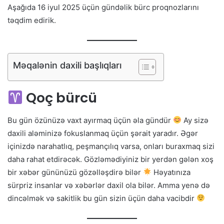
Aşağıda 16 iyul 2025 üçün gündəlik bürc proqnozlarını
təqdim edirik.
Məqalənin daxili başlıqları
Qoç bürcü
Bu gün özünüzə vaxt ayırmaq üçün əla gündür
Ay sizə
daxili aləminizə fokuslanmaq üçün şərait yaradır. Əgər
içinizdə narahatlıq, peşmançılıq varsa, onları buraxmaq sizi
daha rahat etdirəcək. Gözləmədiyiniz bir yerdən gələn xoş
bir xəbər gününüzü gözəlləşdirə bilər
Həyatınıza
sürpriz insanlar və xəbərlər daxil ola bilər. Amma yenə də
dincəlmək və sakitlik bu gün sizin üçün daha vacibdir