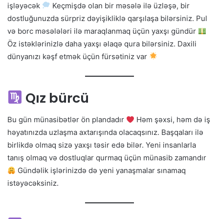
işləyəcək
Keçmişdə olan bir məsələ ilə üzləşə, bir
dostluğunuzda sürpriz dəyişikliklə qarşılaşa bilərsiniz. Pul
və borc məsələləri ilə maraqlanmaq üçün yaxşı gündür
Öz istəklərinizlə daha yaxşı əlaqə qura bilərsiniz. Daxili
dünyanızı kəşf etmək üçün fürsətiniz var
Qız bürcü
Bu gün münasibətlər ön plandadır
Həm şəxsi, həm də iş
həyatınızda uzlaşma axtarışında olacaqsınız. Başqaları ilə
birlikdə olmaq sizə yaxşı təsir edə bilər. Yeni insanlarla
tanış olmaq və dostluqlar qurmaq üçün münasib zamandır
Gündəlik işlərinizdə də yeni yanaşmalar sınamaq
istəyəcəksiniz.