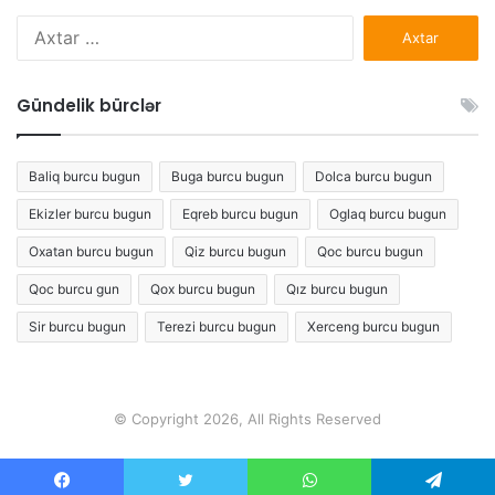
Axtarış:
Gündelik bürclər
Baliq burcu bugun
Buga burcu bugun
Dolca burcu bugun
Ekizler burcu bugun
Eqreb burcu bugun
Oglaq burcu bugun
Oxatan burcu bugun
Qiz burcu bugun
Qoc burcu bugun
Qoc burcu gun
Qox burcu bugun
Qız burcu bugun
Sir burcu bugun
Terezi burcu bugun
Xerceng burcu bugun
© Copyright 2026, All Rights Reserved