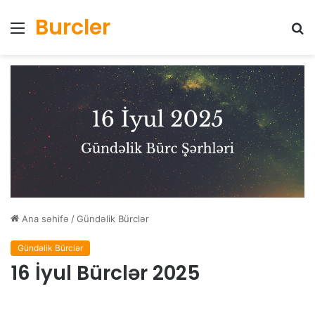
Burcler
Menyu
Ax
Ana səhifə
/
Gündəlik Bürclər
Gündəlik Bürclər
16 İyul Bürclər 2025