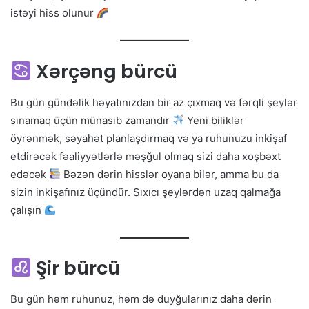
istəyi hiss olunur
Xərçəng bürcü
Bu gün gündəlik həyatınızdan bir az çıxmaq və fərqli şeylər
sınamaq üçün münasib zamandır
Yeni biliklər
öyrənmək, səyahət planlaşdırmaq və ya ruhunuzu inkişaf
etdirəcək fəaliyyətlərlə məşğul olmaq sizi daha xoşbəxt
edəcək
Bəzən dərin hisslər oyana bilər, amma bu da
sizin inkişafınız üçündür. Sıxıcı şeylərdən uzaq qalmağa
çalışın
Şir bürcü
Bu gün həm ruhunuz, həm də duyğularınız daha dərin