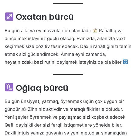
Oxatan bürcü
Bu gün ailə və ev mövzuları ön plandadır
Rahatlıq və
dincəlmək istəyiniz güclü olacaq. Evinizdə, ailənizlə vaxt
keçirmək sizə pozitiv təsir edəcək. Daxili rahatlığınızı təmin
etmək sizi gücləndirəcək. Amma eyni zamanda,
həyatınızdakı bəzi rutini dəyişmək istəyiniz də ola bilər
Oğlaq bürcü
Bu gün ünsiyyət, yazmaq, öyrənmək üçün çox uyğun bir
gündür ✍
Zihniniz aktivdir və maraqlı fikirlərlə doludur.
Yeni şeylər öyrənmək və paylaşmaq sizi xoşbəxt edəcək.
Qəfil dəyişikliklər sizi fərqli istiqamətlərə yönəldə bilər.
Daxili intuisiyanıza güvənin və yeni metodlar sınamaqdan