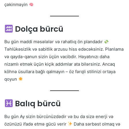
çəkinməyin
Dolça bürcü
Bu gün maddi məsələlər və rahatlıq ön plandadır
Təhlükəsizlik və sabitlik arzusu hiss edəcəksiniz. Planlama
və qayda-qanun sizin üçün vacibdir. Həyatınızı daha
nizamlı etmək üçün kiçik addımlar ata bilərsiniz. Ancaq
köhnə üsullara bağlı qalmayın – öz fərqli stilinizi ortaya
qoyun
Balıq bürcü
Bu gün Ay sizin bürcünüzdədir və bu da sizə enerji və
özünüzü ifadə etmə gücü verir
Daha sərbəst olmaq və