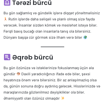
Tərəzi bürcü
Bu gün sağlamlıq və gündəlik işlərə diqqət yönəltməlisiniz
Rutin işlərdə daha səliqəli və planlı olmaq sizə fayda
verəcək. İnsanlar sizdən kömək və məsləhət istəyə bilər.
Fərqli baxış bucağı olan insanlarla tanış ola bilərsiniz.
Dünyanı başqa cür görmək sizə ilham verə bilər
Əqrəb bürcü
Bu gün özünüzə və istəklərinizə fokuslanmaq üçün əla
gündür
Daxili yaradıcılığınızı ifadə edə bilər, şəxsi
həyatınıza önəm verə bilərsiniz. Bir az anlaşılmazlıq olsa
da, günün sonuna doğru aydınlıq gələcək. Hisslərinizdə və
maraqlarınızda gözlənilməz dəyişikliklər ola bilər.
Əhəmiyyətli olan özünüz olmaqdır