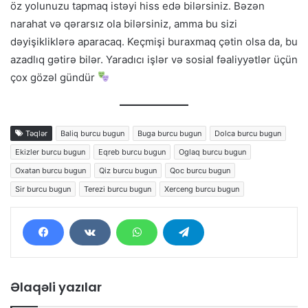
öz yolunuzu tapmaq istəyi hiss edə bilərsiniz. Bəzən
narahat və qərarsız ola bilərsiniz, amma bu sizi
dəyişikliklərə aparacaq. Keçmişi buraxmaq çətin olsa da, bu
azadlıq gətirə bilər. Yaradıcı işlər və sosial fəaliyyətlər üçün
çox gözəl gündür
Təqlər
Baliq burcu bugun
Buga burcu bugun
Dolca burcu bugun
Ekizler burcu bugun
Eqreb burcu bugun
Oglaq burcu bugun
Oxatan burcu bugun
Qiz burcu bugun
Qoc burcu bugun
Sir burcu bugun
Terezi burcu bugun
Xerceng burcu bugun
Əlaqəli yazılar