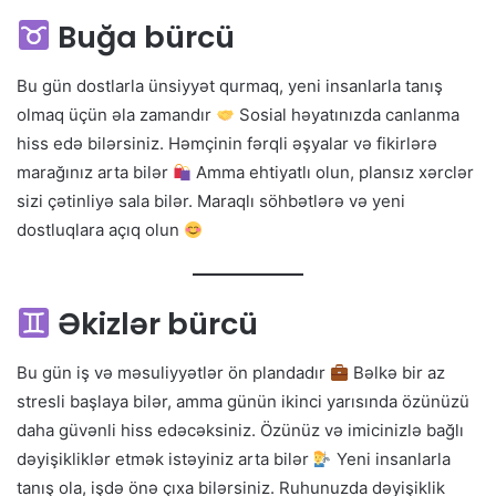
Buğa bürcü
Bu gün dostlarla ünsiyyət qurmaq, yeni insanlarla tanış
olmaq üçün əla zamandır
Sosial həyatınızda canlanma
hiss edə bilərsiniz. Həmçinin fərqli əşyalar və fikirlərə
marağınız arta bilər
Amma ehtiyatlı olun, plansız xərclər
sizi çətinliyə sala bilər. Maraqlı söhbətlərə və yeni
dostluqlara açıq olun
Əkizlər bürcü
Bu gün iş və məsuliyyətlər ön plandadır
Bəlkə bir az
stresli başlaya bilər, amma günün ikinci yarısında özünüzü
daha güvənli hiss edəcəksiniz. Özünüz və imicinizlə bağlı
dəyişikliklər etmək istəyiniz arta bilər
Yeni insanlarla
tanış ola, işdə önə çıxa bilərsiniz. Ruhunuzda dəyişiklik