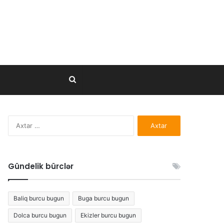
Axtar..
Axtarış:
Gündelik bürclər
Baliq burcu bugun
Buga burcu bugun
Dolca burcu bugun
Ekizler burcu bugun