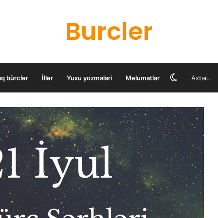
Burcler
Switch
ıq bürclər
İllər
Yuxu yozmalari
Məlumatlar
skin