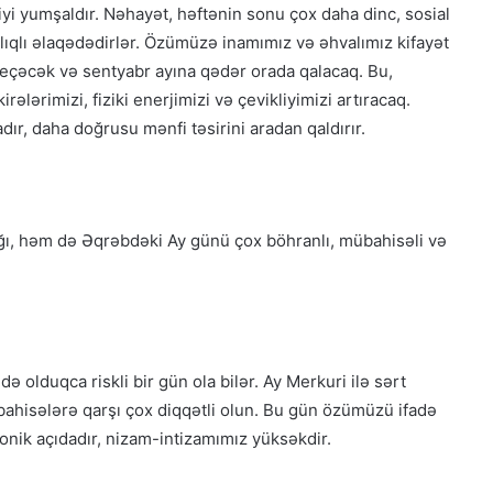
iyi yumşaldır. Nəhayət, həftənin sonu çox daha dinc, sosial
lıqlı əlaqədədirlər. Özümüzə inamımız və əhvalımız kifayət
keçəcək və sentyabr ayına qədər orada qalacaq. Bu,
irələrimizi, fiziki enerjimizi və çevikliyimizi artıracaq.
r, daha doğrusu mənfi təsirini aradan qaldırır.
ğı, həm də Əqrəbdəki Ay günü çox böhranlı, mübahisəli və
ə olduqca riskli bir gün ola bilər. Ay Merkuri ilə sərt
hisələrə qarşı çox diqqətli olun. Bu gün özümüzü ifadə
onik açıdadır, nizam-intizamımız yüksəkdir.