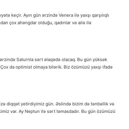
yətə keçir. Ayın gün ərzində Venera ilə yaxşı qarşılıqlı
ndan çox ahəngdar olduğu, qadınlar və ailə ilə
n ərzində Saturnla sərt əlaqədə olacaq. Bu gün yüksək
r. Çox da optimist olmaya bilərik. Biz özümüzü yaxşı ifadə
zə diqqət yetirdiyimiz gün. Əslində bizim də tənbəllik və
skimiz var. Ay Neptun ilə sərt təmasdadır. Bu gün özümüzü