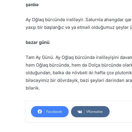
şənbə
Ay Oğlaq bürcündə irəliləyir. Saturnla ahəngdar qarş
yaxşı bir başlanğıc və ya etməli olduğumuz şeylər ü
bazar günü
Tam Ay Günü. Ay Oğlaq bürcündə irəliləyişini davam
həm Oğlaq bürcündə, həm də Dolça bürcündə olarkən
olduğundan, bəlkə də növbəti iki həftə çox plutonik
biləcəyimiz bir dövrdəyik, bəzi şeyləri dərindən ar
bilərik.
Facebook
VKontakte