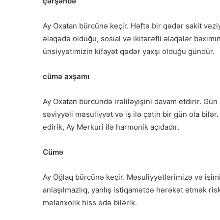
çərşənbə
Ay Oxatan bürcünə keçir. Həftə bir qədər sakit vəziy
əlaqədə olduğu, sosial və ikitərəfli əlaqələr baxımı
ünsiyyətimizin kifayət qədər yaxşı olduğu gündür.
cümə axşamı
Ay Oxatan bürcündə irəliləyişini davam etdirir. Gü
səviyyəli məsuliyyət və iş ilə çətin bir gün ola bilə
edirik, Ay Merkuri ilə harmonik açıdadır.
Cümə
Ay Oğlaq bürcünə keçir. Məsuliyyətlərimizə və işimi
anlaşılmazlıq, yanlış istiqamətdə hərəkət etmək ri
melanxolik hiss edə bilərik.