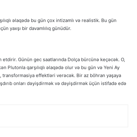
ılıqlı əlaqədə bu gün çox intizamlı və realistik. Bu gün
çün yaxşı bir davamlılıq günüdür.
 etdirir. Günün gec saatlarında Dolça bürcünə keçəcək. O,
 Plutonla qarşılıqlı əlaqədə olur və bu gün və Yeni Ay
, transformasiya effektləri verəcək. Bir az böhran yaşaya
aşdırıb onları dəyişdirmək və dəyişdirmək üçün istifadə edə