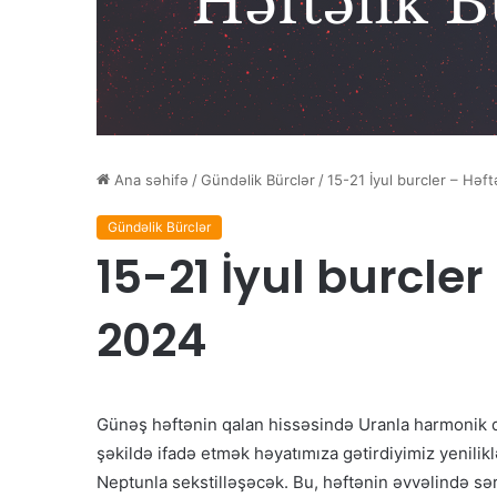
Ana səhifə
/
Gündəlik Bürclər
/
15-21 İyul burcler – Həft
Gündəlik Bürclər
15-21 İyul burcler
2024
Günəş həftənin qalan hissəsində Uranla harmonik qa
şəkildə ifadə etmək həyatımıza gətirdiyimiz yenilikl
Neptunla sekstilləşəcək. Bu, həftənin əvvəlində sərt 