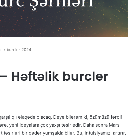
əlik burcler 2024
 – Həftəlik burcler
rşılıqlı əlaqədə olacaq. Deyə bilərəm ki, özümüzü fərqli
ərə, yeni ideyalara çox yaxşı təsir edir. Daha sonra Mars
təsirləri bir qədər yumşalda bilər. Bu, intuisiyamızı artırır,