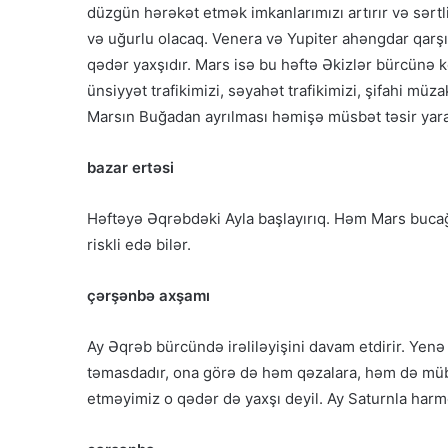
düzgün hərəkət etmək imkanlarımızı artırır və sərtl
və uğurlu olacaq. Venera və Yupiter ahəngdar qarşı
qədər yaxşıdır. Mars isə bu həftə Əkizlər bürcünə 
ünsiyyət trafikimizi, səyahət trafikimizi, şifahi müzak
Marsın Buğadan ayrılması həmişə müsbət təsir yaradı
bazar ertəsi
Həftəyə Əqrəbdəki Ayla başlayırıq. Həm Mars buca
riskli edə bilər.
çərşənbə axşamı
Ay Əqrəb bürcündə irəliləyişini davam etdirir. Yenə d
təmasdadır, ona görə də həm qəzalara, həm də müba
etməyimiz o qədər də yaxşı deyil. Ay Saturnla harm