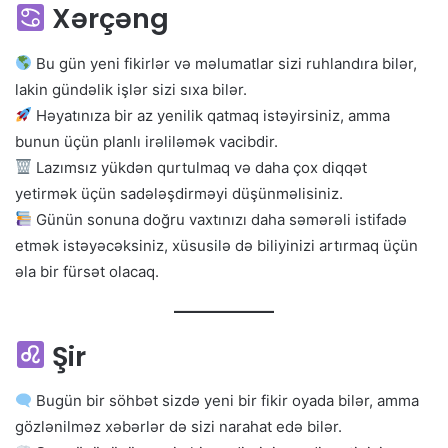
Xərçəng
Bu gün yeni fikirlər və məlumatlar sizi ruhlandıra bilər,
lakin gündəlik işlər sizi sıxa bilər.
Həyatınıza bir az yenilik qatmaq istəyirsiniz, amma
bunun üçün planlı irəliləmək vacibdir.
Lazımsız yükdən qurtulmaq və daha çox diqqət
yetirmək üçün sadələşdirməyi düşünməlisiniz.
Günün sonuna doğru vaxtınızı daha səmərəli istifadə
etmək istəyəcəksiniz, xüsusilə də biliyinizi artırmaq üçün
əla bir fürsət olacaq.
Şir
Bugün bir söhbət sizdə yeni bir fikir oyada bilər, amma
gözlənilməz xəbərlər də sizi narahat edə bilər.