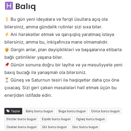
Balıq
Bu gün yeni ideyalara və fərqli üsullara açıq ola
bilərsiniz, amma gündəlik rutinlər sizi sıxa bilər.
Ani hərəkətlər etmək və qarışıqlıq yaratmaq istəyə
bilərsiniz, amma bu, inkişafınıza mane olmamalıdır.
Gərgin anlar, plan dəyişiklikləri və başqalarına etibarla
bağlı çətinliklər yaşana bilər.
Günün sonuna doğru bir layihə və ya məsuliyyətə yeni
baxış bucağı ilə yanaşmalı ola bilərsiniz.
Güneş və Saturnun təsiri ilə həqiqətlər daha çox önə
çıxacaq. Sizi geri çəkən məsələləri həll etmək üçün bu
enerjidən istifadə edin.
Təqlər
Baliq burcu bugun
Buga burcu bugun
Dolca burcu bugun
Ekizler burcu bugun
Eqreb burcu bugun
Oglaq burcu bugun
Oxatan burcu bugun
Qiz burcu bugun
Qoc burcu bugun