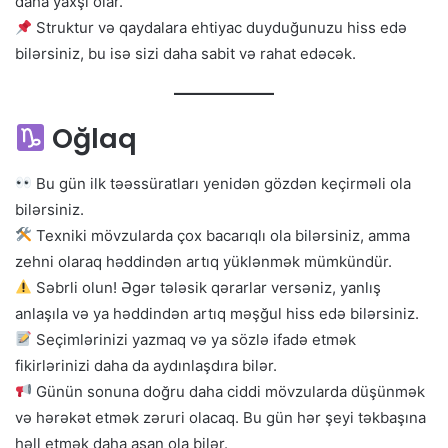
daha yaxşı olar.
Struktur və qaydalara ehtiyac duyduğunuzu hiss edə
bilərsiniz, bu isə sizi daha sabit və rahat edəcək.
Oğlaq
Bu gün ilk təəssüratları yenidən gözdən keçirməli ola
bilərsiniz.
Texniki mövzularda çox bacarıqlı ola bilərsiniz, amma
zehni olaraq həddindən artıq yüklənmək mümkündür.
Səbrli olun! Əgər tələsik qərarlar versəniz, yanlış
anlaşıla və ya həddindən artıq məşğul hiss edə bilərsiniz.
Seçimlərinizi yazmaq və ya sözlə ifadə etmək
fikirlərinizi daha da aydınlaşdıra bilər.
Günün sonuna doğru daha ciddi mövzularda düşünmək
və hərəkət etmək zəruri olacaq. Bu gün hər şeyi təkbaşına
həll etmək daha asan ola bilər.