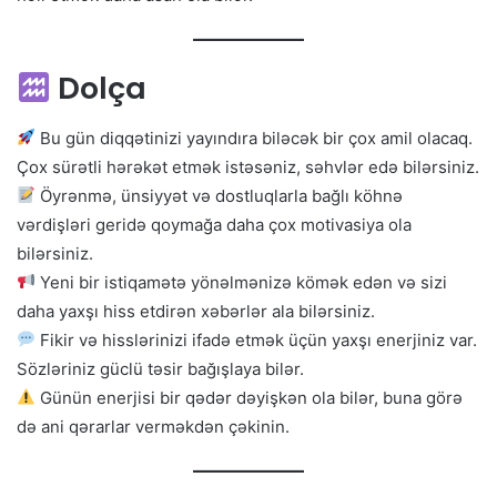
Dolça
Bu gün diqqətinizi yayındıra biləcək bir çox amil olacaq.
Çox sürətli hərəkət etmək istəsəniz, səhvlər edə bilərsiniz.
Öyrənmə, ünsiyyət və dostluqlarla bağlı köhnə
vərdişləri geridə qoymağa daha çox motivasiya ola
bilərsiniz.
Yeni bir istiqamətə yönəlmənizə kömək edən və sizi
daha yaxşı hiss etdirən xəbərlər ala bilərsiniz.
Fikir və hisslərinizi ifadə etmək üçün yaxşı enerjiniz var.
Sözləriniz güclü təsir bağışlaya bilər.
Günün enerjisi bir qədər dəyişkən ola bilər, buna görə
də ani qərarlar verməkdən çəkinin.