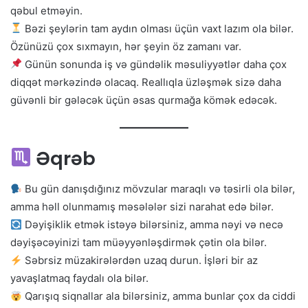
qəbul etməyin.
Bəzi şeylərin tam aydın olması üçün vaxt lazım ola bilər.
Özünüzü çox sıxmayın, hər şeyin öz zamanı var.
Günün sonunda iş və gündəlik məsuliyyətlər daha çox
diqqət mərkəzində olacaq. Reallıqla üzləşmək sizə daha
güvənli bir gələcək üçün əsas qurmağa kömək edəcək.
Əqrəb
Bu gün danışdığınız mövzular maraqlı və təsirli ola bilər,
amma həll olunmamış məsələlər sizi narahat edə bilər.
Dəyişiklik etmək istəyə bilərsiniz, amma nəyi və necə
dəyişəcəyinizi tam müəyyənləşdirmək çətin ola bilər.
Səbrsiz müzakirələrdən uzaq durun. İşləri bir az
yavaşlatmaq faydalı ola bilər.
Qarışıq siqnallar ala bilərsiniz, amma bunlar çox da ciddi