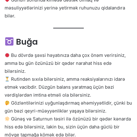
məsuliyyətlərinizi yerinə yetirmək ruhunuzu qidalandıra
bilər.
Buğa
Bu dövrdə şəxsi həyatınıza daha çox önəm verirsiniz,
amma bu gün özünüzü bir qədər narahat hiss edə
bilərsiniz.
Rutindən sıxıla bilərsiniz, amma reaksiyalarınızı idarə
etmək vacibdir. Düzgün balans yaratmaq üçün bəzi
vərdişlərdən imtina etməli ola bilərsiniz.
Gözləntilərinizi uyğunlaşdırmaq əhəmiyyətlidir, çünki bu
gün bəzi qeyri-müəyyənliklər yaşaya bilərsiniz.
Günəş və Saturnun təsiri ilə özünüzü bir qədər kənarda
hiss edə bilərsiniz, lakin bu, sizin üçün daha güclü bir
mövqe tapmağa kömək edə bilər.