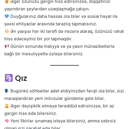
Əgər özünüzü gərgin hiss edirsinizsə, diqqətinizi
yayındıran şeylərdən uzaqlaşmağa çalışın.
Duyğularınız daha həssas ola bilər və sosial həyat ilə
şəxsi ehtiyaclar arasında tarazlıq tapmalısınız.
Ən yaxşısı hər iki tərəfi də nəzərə alaraq, özünüzü rahat
hiss edəcəyiniz bir yol tapmaqdır.
Günün sonunda maliyyə və ya yaxın münasibətlərlə
bağlı bir məsuliyyətlə üzləşə bilərsiniz.
Qız
Bugünkü söhbətlər adət etdiyinizdən fərqli ola bilər, sizi
maraqlandıran yeni mövzular gündəmə gələ bilər.
Əgər dəyişiklik etməyə tərəddüd edirsinizsə, bir az
gərgin hiss edə bilərsiniz.
Yeni fikirlər sınamaq istəyə bilərsiniz, amma səbrsiz
olmaq sizi narahat edə bilər.