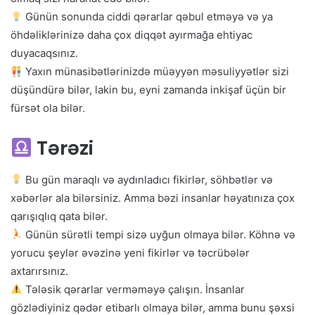
Günün sonunda ciddi qərarlar qəbul etməyə və ya
öhdəliklərinizə daha çox diqqət ayırmağa ehtiyac
duyacaqsınız.
Yaxın münasibətlərinizdə müəyyən məsuliyyətlər sizi
düşündürə bilər, lakin bu, eyni zamanda inkişaf üçün bir
fürsət ola bilər.
Tərəzi
Bu gün maraqlı və aydınladıcı fikirlər, söhbətlər və
xəbərlər ala bilərsiniz. Amma bəzi insanlar həyatınıza çox
qarışıqlıq qata bilər.
Günün sürətli tempi sizə uyğun olmaya bilər. Köhnə və
yorucu şeylər əvəzinə yeni fikirlər və təcrübələr
axtarırsınız.
Tələsik qərarlar verməməyə çalışın. İnsanlar
gözlədiyiniz qədər etibarlı olmaya bilər, amma bunu şəxsi