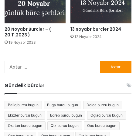
20 Noyabr Burcler – (
13 noyabr burcler 2024
20.11.2023 )
12 Noyabr 2024
19 Noyabr 2023
Axtarış:
Gündelik bürclər
Baliq burcu bugun
Buga burcu bugun
Dolca burcu bugun
Ekizler burcu bugun
Eqreb burcu bugun
Oglaq burcu bugun
Oxatan burcu bugun
Qiz burcu bugun
Qoc burcu bugun
Qoc burcu gun
Qox burcu bugun
Qız burcu bugun