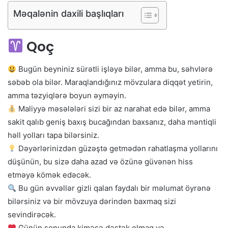
Məqalənin daxili başlıqları
Qoç
Bugün beyniniz sürətli işləyə bilər, amma bu, səhvlərə
səbəb ola bilər. Maraqlandığınız mövzulara diqqət yetirin,
amma təzyiqlərə boyun əyməyin.
Maliyyə məsələləri sizi bir az narahat edə bilər, amma
sakit qalıb geniş baxış bucağından baxsanız, daha məntiqli
həll yolları tapa bilərsiniz.
Dəyərlərinizdən güzəştə getmədən rahatlaşma yollarını
düşünün, bu sizə daha azad və özünə güvənən hiss
etməyə kömək edəcək.
Bu gün əvvəllər gizli qalan faydalı bir məlumat öyrənə
bilərsiniz və bir mövzuya dərindən baxmaq sizi
sevindirəcək.
Günün sonunda kiməsə dəstək olmaq və