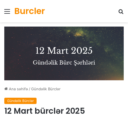
Burcler
Menyu
Ax
Ana səhifə
/
Gündəlik Bürclər
Gündəlik Bürclər
12 Mart bürclər 2025