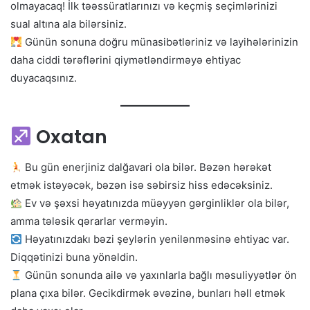
olmayacaq! İlk təəssüratlarınızı və keçmiş seçimlərinizi
sual altına ala bilərsiniz.
Günün sonuna doğru münasibətləriniz və layihələrinizin
daha ciddi tərəflərini qiymətləndirməyə ehtiyac
duyacaqsınız.
Oxatan
Bu gün enerjiniz dalğavari ola bilər. Bəzən hərəkət
etmək istəyəcək, bəzən isə səbirsiz hiss edəcəksiniz.
Ev və şəxsi həyatınızda müəyyən gərginliklər ola bilər,
amma tələsik qərarlar verməyin.
Həyatınızdakı bəzi şeylərin yenilənməsinə ehtiyac var.
Diqqətinizi buna yönəldin.
Günün sonunda ailə və yaxınlarla bağlı məsuliyyətlər ön
plana çıxa bilər. Gecikdirmək əvəzinə, bunları həll etmək