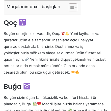
Məqalənin daxili başlıqları
Qoç
Bugün enerjiniz zirvədədir, Qoç.
Yeni layihələr və
qərarlar üçün əla zamandır. İnsanlarla açıq ünsiyyət
quraraq dəstək ala bilərsiniz. Dostlarınız və iş
yoldaşlarınızla möhkəm əlaqələr qurmaq üçün fürsətləri
qaçırmayın.
Yeni fikirlərinizlə diqqət çəkmək və müsbət
nəticələr əldə etmək mümkündür. Gün ərzində daha
cəsarətli olun, bu sizə uğur gətirəcək.
Buğa
Bu gün sizin üçün təhlükəsizlik və komfort hissləri ön
plandadır, Buğa.
Maddi işlərinizdə balans yaratmağa
çalışın və xərclərinizə diqqət yetirin.
Münasibətlərinizdə