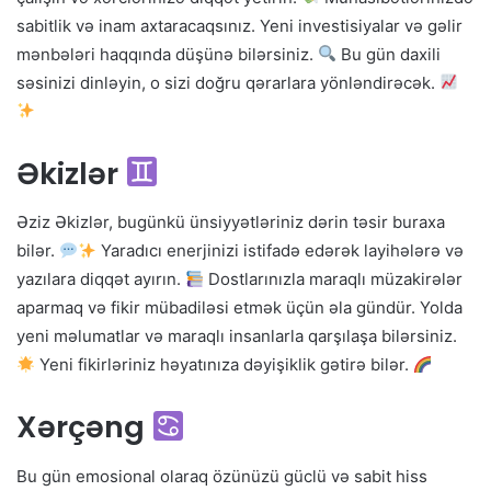
sabitlik və inam axtaracaqsınız. Yeni investisiyalar və gəlir
mənbələri haqqında düşünə bilərsiniz.
Bu gün daxili
səsinizi dinləyin, o sizi doğru qərarlara yönləndirəcək.
Əkizlər
Əziz Əkizlər, bugünkü ünsiyyətləriniz dərin təsir buraxa
bilər.
Yaradıcı enerjinizi istifadə edərək layihələrə və
yazılara diqqət ayırın.
Dostlarınızla maraqlı müzakirələr
aparmaq və fikir mübadiləsi etmək üçün əla gündür. Yolda
yeni məlumatlar və maraqlı insanlarla qarşılaşa bilərsiniz.
Yeni fikirləriniz həyatınıza dəyişiklik gətirə bilər.
Xərçəng
Bu gün emosional olaraq özünüzü güclü və sabit hiss