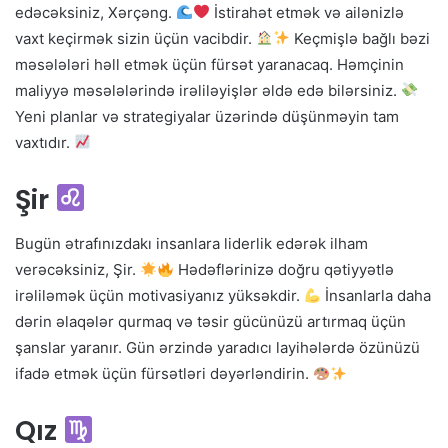
edəcəksiniz, Xərçəng.
İstirahət etmək və ailənizlə
vaxt keçirmək sizin üçün vacibdir.
Keçmişlə bağlı bəzi
məsələləri həll etmək üçün fürsət yaranacaq. Həmçinin
maliyyə məsələlərində irəliləyişlər əldə edə bilərsiniz.
Yeni planlar və strategiyalar üzərində düşünməyin tam
vaxtıdır.
Şir
Bugün ətrafınızdakı insanlara liderlik edərək ilham
verəcəksiniz, Şir.
Hədəflərinizə doğru qətiyyətlə
irəliləmək üçün motivasiyanız yüksəkdir.
İnsanlarla daha
dərin əlaqələr qurmaq və təsir gücünüzü artırmaq üçün
şanslar yaranır. Gün ərzində yaradıcı layihələrdə özünüzü
ifadə etmək üçün fürsətləri dəyərləndirin.
Qız