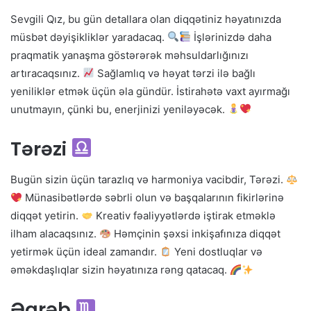
Sevgili Qız, bu gün detallara olan diqqətiniz həyatınızda
müsbət dəyişikliklər yaradacaq.
İşlərinizdə daha
praqmatik yanaşma göstərərək məhsuldarlığınızı
artıracaqsınız.
Sağlamlıq və həyat tərzi ilə bağlı
yeniliklər etmək üçün əla gündür. İstirahətə vaxt ayırmağı
unutmayın, çünki bu, enerjinizi yeniləyəcək.
Tərəzi
Bugün sizin üçün tarazlıq və harmoniya vacibdir, Tərəzi.
Münasibətlərdə səbrli olun və başqalarının fikirlərinə
diqqət yetirin.
Kreativ fəaliyyətlərdə iştirak etməklə
ilham alacaqsınız.
Həmçinin şəxsi inkişafınıza diqqət
yetirmək üçün ideal zamandır.
Yeni dostluqlar və
əməkdaşlıqlar sizin həyatınıza rəng qatacaq.
Əqrəb