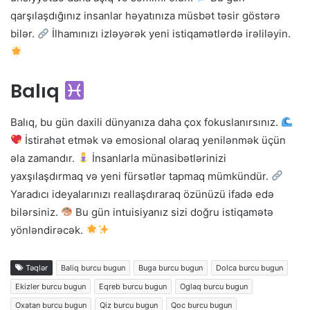
qarşılaşdığınız insanlar həyatınıza müsbət təsir göstərə
bilər.
İlhamınızı izləyərək yeni istiqamətlərdə irəliləyin.
Balıq
Balıq, bu gün daxili dünyanıza daha çox fokuslanırsınız.
İstirahət etmək və emosional olaraq yenilənmək üçün
əla zamandır.
İnsanlarla münasibətlərinizi
yaxşılaşdırmaq və yeni fürsətlər tapmaq mümkündür.
Yaradıcı ideyalarınızı reallaşdıraraq özünüzü ifadə edə
bilərsiniz.
Bu gün intuisiyanız sizi doğru istiqamətə
yönləndirəcək.
Təqlər
Baliq burcu bugun
Buga burcu bugun
Dolca burcu bugun
Ekizler burcu bugun
Eqreb burcu bugun
Oglaq burcu bugun
Oxatan burcu bugun
Qiz burcu bugun
Qoc burcu bugun