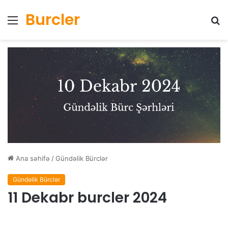
Burcler
Menyu
Ax
Ana səhifə
/
Gündəlik Bürclər
Gündəlik Bürclər
11 Dekabr burcler 2024