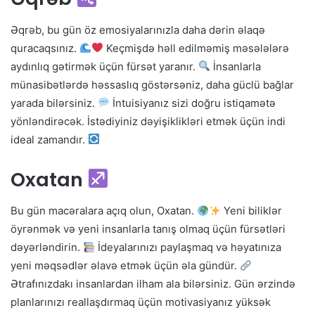
Əqrəb, bu gün öz emosiyalarınızla daha dərin əlaqə
quracaqsınız.
Keçmişdə həll edilməmiş məsələlərə
aydınlıq gətirmək üçün fürsət yaranır.
İnsanlarla
münasibətlərdə həssaslıq göstərsəniz, daha güclü bağlar
yarada bilərsiniz.
İntuisiyanız sizi doğru istiqamətə
yönləndirəcək. İstədiyiniz dəyişiklikləri etmək üçün indi
ideal zamandır.
Oxatan
Bu gün macəralara açıq olun, Oxatan.
Yeni biliklər
öyrənmək və yeni insanlarla tanış olmaq üçün fürsətləri
dəyərləndirin.
İdeyalarınızı paylaşmaq və həyatınıza
yeni məqsədlər əlavə etmək üçün əla gündür.
Ətrafınızdakı insanlardan ilham ala bilərsiniz. Gün ərzində
planlarınızı reallaşdırmaq üçün motivasiyanız yüksək