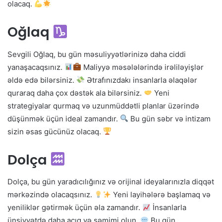
olacaq.
Oğlaq
Sevgili Oğlaq, bu gün məsuliyyətlərinizə daha ciddi
yanaşacaqsınız.
Maliyyə məsələlərində irəliləyişlər
əldə edə bilərsiniz.
Ətrafınızdakı insanlarla əlaqələr
quraraq daha çox dəstək ala bilərsiniz.
Yeni
strategiyalar qurmaq və uzunmüddətli planlar üzərində
düşünmək üçün ideal zamandır.
Bu gün səbr və intizam
sizin əsas gücünüz olacaq.
Dolça
Dolça, bu gün yaradıcılığınız və orijinal ideyalarınızla diqqət
mərkəzində olacaqsınız.
Yeni layihələrə başlamaq və
yeniliklər gətirmək üçün əla zamandır.
İnsanlarla
ünsiyyətdə daha açıq və səmimi olun.
Bu gün