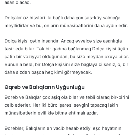
asan olacaq.
Dolçalar öz hissləri ilə bağlı daha çox səs-küy salmağa
meyllidirlər və bu, onların münasibətlərini daha aydın edir.
Dolça kişisi çətin insandır. Ancaq əvvəlcə sizə asanlıqla
təsir edə bilər. Tək bir qadına bağlanmaq Dolça kişisi üçün
çətin bir vəziyyət olduğundan, bu sizə meydan oxuya bilər.
Bununla belə, bir Dolça kişisini sizə bağlaya bilsəniz, o, bir
daha sizdən başqa heç kimi görməyəcək.
Əqrəb və Balıqların Uyğunluğu
Əqrəb və Balıqlar çox aşiq ola bilər və təbii olaraq bir-birini
cəlb edərlər. Hər iki bürc işarəsi sevgini tapacaq lakin
münasibətlərin evliliklə bitmə ehtimalı azdır.
Əqrəblər, Balıqların ən vacib hesab etdiyi eşq həyatının