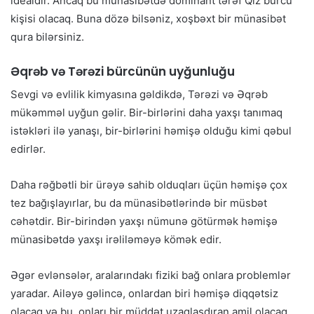
idealdır. Ancaq bu münasibətdə dominant tərəf Qız bürcü
kişisi olacaq. Buna dözə bilsəniz, xoşbəxt bir münasibət
qura bilərsiniz.
Əqrəb və Tərəzi bürcünün uyğunluğu
Sevgi və evlilik kimyasına gəldikdə, Tərəzi və Əqrəb
mükəmməl uyğun gəlir. Bir-birlərini daha yaxşı tanımaq
istəkləri ilə yanaşı, bir-birlərini həmişə olduğu kimi qəbul
edirlər.
Daha rəğbətli bir ürəyə sahib olduqları üçün həmişə çox
tez bağışlayırlar, bu da münasibətlərində bir müsbət
cəhətdir. Bir-birindən yaxşı nümunə götürmək həmişə
münasibətdə yaxşı irəliləməyə kömək edir.
Əgər evlənsələr, aralarındakı fiziki bağ onlara problemlər
yaradar. Ailəyə gəlincə, onlardan biri həmişə diqqətsiz
olacaq və bu, onları bir müddət uzaqlaşdıran amil olacaq.