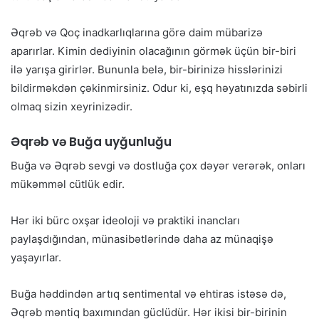
Əqrəb və Qoç inadkarlıqlarına görə daim mübarizə
aparırlar. Kimin dediyinin olacağının görmək üçün bir-biri
ilə yarışa girirlər. Bununla belə, bir-birinizə hisslərinizi
bildirməkdən çəkinmirsiniz. Odur ki, eşq həyatınızda səbirli
olmaq sizin xeyrinizədir.
Əqrəb və Buğa uyğunluğu
Buğa və Əqrəb sevgi və dostluğa çox dəyər verərək, onları
mükəmməl cütlük edir.
Hər iki bürc oxşar ideoloji və praktiki inancları
paylaşdığından, münasibətlərində daha az münaqişə
yaşayırlar.
Buğa həddindən artıq sentimental və ehtiras istəsə də,
Əqrəb məntiq baxımından güclüdür. Hər ikisi bir-birinin