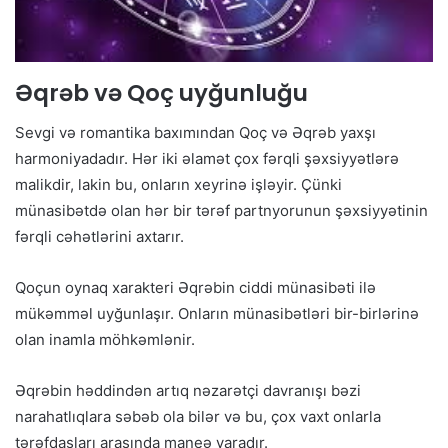
Əqrəb və Qoç uyğunluğu
Sevgi və romantika baxımından Qoç və Əqrəb yaxşı
harmoniyadadır. Hər iki əlamət çox fərqli şəxsiyyətlərə
malikdir, lakin bu, onların xeyrinə işləyir. Çünki
münasibətdə olan hər bir tərəf partnyorunun şəxsiyyətinin
fərqli cəhətlərini axtarır.
Qoçun oynaq xarakteri Əqrəbin ciddi münasibəti ilə
mükəmməl uyğunlaşır. Onların münasibətləri bir-birlərinə
olan inamla möhkəmlənir.
Əqrəbin həddindən artıq nəzarətçi davranışı bəzi
narahatlıqlara səbəb ola bilər və bu, çox vaxt onlarla
tərəfdaşları arasında maneə yaradır.