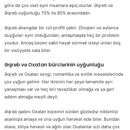
görə də çox vaxt eyni insanlara aşiq olurlar. Əqrəb və
Əqrəb uyğunluğu 75% ilə 85% arasındadır.
Əqrəb ahəngdar bir cüt profili çəkir. Zövqləri və əyləncə
duyğuları eyni olduğundan, anlaşmaqda heç bir problem
yoxdur. Ancaq bəzən sakit həyat sürmək istəyi onları boş
bir vəziyyətə sala bilər.
Əqrəb və Oxatan bürclərinin uyğunluğu
Əqrəb və Oxatan sevgi, romantika və evlilik məsələlərində
çox uyğun gəlmir. Hər ikisinin hər şeyə tamamilə ayrı
yanaşması var və heç biri təvazökar olmağa və ya geri
addım atmağa meylli deyil.
Əqrəb qadını Oxatan kişisinin sizdən gözlədiyi nikbinliyi
asanlıqla anlaya və ona uyğun hərəkət edə bilər. Bundan
əlavə, biliyə həvəsli və ağıllı olan Oxatanlar sizi daha çox