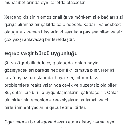
münasibətlərində eyni tərəfdə olacaqlar.
Xərçəng kişisinin emosionallığı və möhkəm ailə bağları sizi
qarşısıalınmaz bir şəkildə cəlb edəcək. Kədərli və xoşbəxt
olduğunuz zaman hisslərinizi asanlıqla paylaşa bilən və sizi
çox yaxşı anlayacaq bir tərəfdaşdır.
Əqrəb və Şir bürcü uyğunluğu
Şir və Əqrəb ilk dəfə aşiq olduqda, onları nəyin
gözləyəcəkləri barədə heç bir fikri olmaya bilər. Hər iki
tərəfdaş öz baxışlarında, həyat seçimlərində və
problemlərə reaksiyalarında çevik və güzəştsiz ola bilər.
Bu, onları bir-biri ilə uyğunlaşmalarını çətinləşdirir. Onlar
bir-birlərinin emosional reaksiyalarını anlamalı və bir-
birlərinin ehtiyaclarını qəbul etməlidirlər.
Əgər mənalı bir əlaqəyə davam etmək istəyirlərsə, eyni