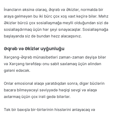
İnancların əksinə olaraq, Əqrəb və Əkizlər, normalda bir
araya gəlməyən bu iki bürc çox xoş vaxt keçirə bilər. Məhz
Əkizlər bürcü çox sosiallaşmağa meylli olduğundan sizi də
sosiallaşdırmaq üçün hər şeyi sınayacaqlar. Sosiallaşmağa
başlayanda siz də bundan həzz alacaqsınız.
Əqrəb və Əkizlər uyğunluğu
Xərçəng-Əqrəb münasibətləri zaman-zaman dəyişə bilər
və Xərçəng tərəfdaşı onu sabit saxlamaq üçün əlindən
gələni edəcək.
Onlar emosional əlaqə yaratdıqdan sonra, digər büclərin
bacara bilməyəcəyi səviyyədə həqiqi sevgi və əlaqə
axtarmaq üçün çox irəli gedə bilərlər.
Tək bir baxışla bir-birlərinin hisslərini anlayacaq və