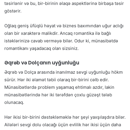
təsirlənir və bu, bir-birinin əlaqə aspektlərinə birbaşa təsir
göstərir.
Oğlaq geniş üfüqlü həyat və biznes baxımından uğur aclığı
olan bir xarakterə malikdir. Ancaq romantika ilə bağlı
istəklərinizə cavab verməyə bilər. Odur ki, münasibətdə
romantikanı yaşadacaq olan sizsiniz.
Əqrəb və Dolçanın uyğunluğu
Əqrəb və Dolça arasında inanılmaz sevgi uyğunluğu hökm
sürür. Hər iki əlamət təbii olaraq bir-birini cəlb edir.
Münasibətlərdə problem yaşamaq ehtimalı azdır, lakin
münasibətlərində hər iki tərəfdən çoxlu güzəşt tələb
olunacaq.
Hər ikisi bir-birini dəstəkləməklə hər şeyi yaxşılaşdıra bilər.
Ailələri sevgi dolu olacağı üçün evlilik hər ikisi üçün daha