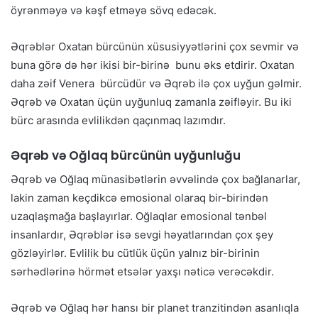
öyrənməyə və kəşf etməyə sövq edəcək.
Əqrəblər Oxatan bürcünün xüsusiyyətlərini çox sevmir və
buna görə də hər ikisi bir-birinə bunu əks etdirir. Oxatan
daha zəif Venera bürcüdür və Əqrəb ilə çox uyğun gəlmir.
Əqrəb və Oxatan üçün uyğunluq zamanla zəifləyir. Bu iki
bürc arasında evlilikdən qaçınmaq lazımdır.
Əqrəb və Oğlaq bürcünün uyğunluğu
Əqrəb və Oğlaq münasibətlərin əvvəlində çox bağlanarlar,
lakin zaman keçdikcə emosional olaraq bir-birindən
uzaqlaşmağa başlayırlar. Oğlaqlar emosional tənbəl
insanlardır, Əqrəblər isə sevgi həyatlarından çox şey
gözləyirlər. Evlilik bu cütlük üçün yalnız bir-birinin
sərhədlərinə hörmət etsələr yaxşı nəticə verəcəkdir.
Əqrəb və Oğlaq hər hansı bir planet tranzitindən asanlıqla