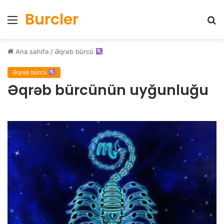
Burcler
Menyu
Ax
Ana səhifə
/
Əqrəb bürcü
Əqrəb bürcü
Əqrəb bürcünün uyğunluğu