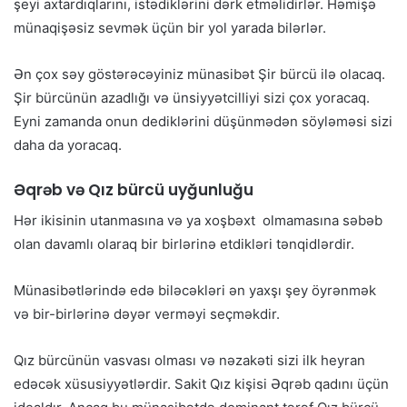
şeyi axtardıqlarını, istədiklərini dərk etməlidirlər. Həmişə
münaqişəsiz sevmək üçün bir yol yarada bilərlər.
Ən çox səy göstərəcəyiniz münasibət Şir bürcü ilə olacaq.
Şir bürcünün azadlığı və ünsiyyətcilliyi sizi çox yoracaq.
Eyni zamanda onun dediklərini düşünmədən söyləməsi sizi
daha da yoracaq.
Əqrəb və Qız bürcü uyğunluğu
Hər ikisinin utanmasına və ya xoşbəxt olmamasına səbəb
olan davamlı olaraq bir birlərinə etdikləri tənqidlərdir.
Münasibətlərində edə biləcəkləri ən yaxşı şey öyrənmək
və bir-birlərinə dəyər verməyi seçməkdir.
Qız bürcünün vasvası olması və nəzakəti sizi ilk heyran
edəcək xüsusiyyətlərdir. Sakit Qız kişisi Əqrəb qadını üçün