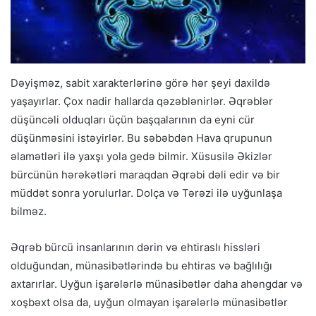
Dəyişməz, sabit xarakterlərinə görə hər şeyi daxildə
yaşayırlar. Çox nadir hallarda qəzəblənirlər. Əqrəblər
düşüncəli olduqları üçün başqalarının da eyni cür
düşünməsini istəyirlər. Bu səbəbdən Hava qrupunun
əlamətləri ilə yaxşı yola gedə bilmir. Xüsusilə Əkizlər
bürcünün hərəkətləri maraqdan Əqrəbi dəli edir və bir
müddət sonra yorulurlar. Dolça və Tərəzi ilə uyğunlaşa
bilməz.
Əqrəb bürcü insanlarının dərin və ehtiraslı hissləri
olduğundan, münasibətlərində bu ehtiras və bağlılığı
axtarırlar. Uyğun işarələrlə münasibətlər daha ahəngdar və
xoşbəxt olsa da, uyğun olmayan işarələrlə münasibətlər