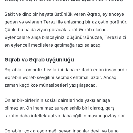
Sakit və dinc bir həyata üstünlük verən Əqrəb, əyləncəyə
gedən və əylənən Tərəzi ilə anlaşmaq bir az çətin görünür.
Çünki bu halda ziyan görəcək tərəf Əqrəb olacaq.
Əyləncələrə alışa biləcəyinizi düşünürsünüzsə, Tərəzi sizi
ən əyləncəli məclislərə qatılmağa razı salacaq.
Əqrəb və Əqrəb uyğunluğu
Əqrəblər romantik hisslərini daha az ifadə edən insanlardır.
Əqrəbin Əqrəb sevgilini seçmək ehtimalı azdır. Ancaq
zaman keçdikcə münasibətləri yaxşılaşacaq.
Onlar bir-birlərinin sosial dairələrində yaxşı anlaşa
bilməzlər. Ən inanılmaz auraya sahib biri olaraq, qarş
tərəfin daha intellektual və daha ağıllı olmasını gözləyirlər.
Əqrəblər çox araşdırmağı sevən insanlar deyil və buna