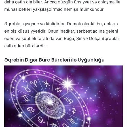
daha çətin ola bilər. Ancaq düzgün ünsiyyət və anlaşma ilə
münasibətləri yaxşılaşdırmaq həmişə mümkündür.
Əqrəblər qısqanc və kinlidirlər. Demək olar ki, bu, onların
ən pis xüsusiyyətidir. Onun inadkar, sərbəst aqlına gələni
edən və şübhəli tərəfi də var. Buğa, Şir və Dolça Əqrəbləri
cəlb edən bürclərdir.
Əqrəbin Digər Bürc Bürcləri ilə Uyğunluğu