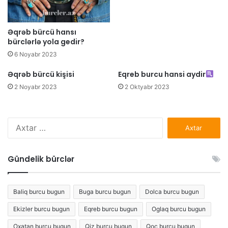
Əqrəb bürcü hansı
bürclərlə yola gedir?
6 Noyabr 2023
Əqrəb bürcü kişisi
Eqreb burcu hansi aydir
2 Noyabr 2023
2 Oktyabr 2023
Axtarış:
Gündelik bürclər
Baliq burcu bugun
Buga burcu bugun
Dolca burcu bugun
Ekizler burcu bugun
Eqreb burcu bugun
Oglaq burcu bugun
Oxatan burcu bugun
Qiz burcu bugun
Qoc burcu bugun