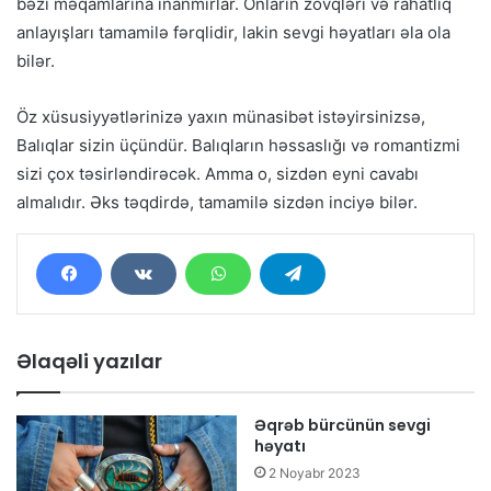
bəzi məqamlarına inanmırlar. Onların zövqləri və rahatlıq
anlayışları tamamilə fərqlidir, lakin sevgi həyatları əla ola
bilər.
Öz xüsusiyyətlərinizə yaxın münasibət istəyirsinizsə,
Balıqlar sizin üçündür. Balıqların həssaslığı və romantizmi
sizi çox təsirləndirəcək. Amma o, sizdən eyni cavabı
almalıdır. Əks təqdirdə, tamamilə sizdən inciyə bilər.
Əlaqəli yazılar
Əqrəb bürcünün sevgi
həyatı
2 Noyabr 2023