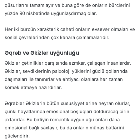
qüsurlarını tamamlayır və buna görə də onların bürclərini
yüzdə 90 nisbətində uyğunlaşdırmaq olar.
Hər iki bürcün xarakterik cəhəti onların evsevər olmaları və
sosial çevrələrindən çox kənara çıxmamalarıdır.
Əqrəb və Əkizlər uyğunluğu
Əkizlər çətinliklər qarşısında əzmkar, çalışqan insanlardır.
Əkizlər, sevdiklərinin psixoloji yüklərini güclü qollarında
daşımaları ilə tanınırlar və ehtiyacı olanlara hər zaman
kömək etməyə hazırdırlar.
Əqrəblər Əkizlərin bütün xüsusiyyətlərinə heyran olurlar,
çünki həyatlarında emosional boşluqları dolduracaq birini
axtarırlar. Bu birliyin romantik uyğunluğu onları daha
emosional bağlı saxlayır, bu da onların münasibətlərini
gücləndirir.